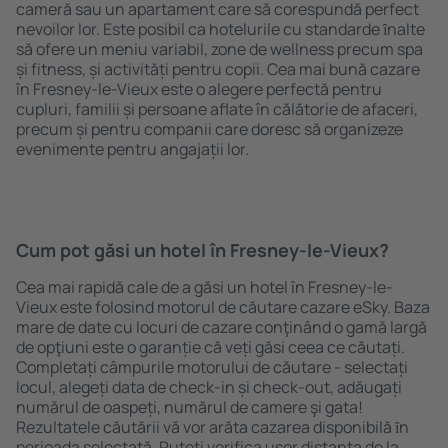
cameră sau un apartament care să corespundă perfect
nevoilor lor. Este posibil ca hotelurile cu standarde ȋnalte
să ofere un meniu variabil, zone de wellness precum spa
și fitness, și activități pentru copii. Cea mai bună cazare
în Fresney-le-Vieux este o alegere perfectă pentru
cupluri, familii și persoane aflate în călătorie de afaceri,
precum și pentru companii care doresc să organizeze
evenimente pentru angajații lor.
Cum pot găsi un hotel în Fresney-le-Vieux?
Cea mai rapidă cale de a găsi un hotel în Fresney-le-
Vieux este folosind motorul de căutare cazare eSky. Baza
mare de date cu locuri de cazare conţinând o gamă largă
de opţiuni este o garanție că veți găsi ceea ce căutați.
Completați câmpurile motorului de căutare - selectați
locul, alegeți data de check-in și check-out, adăugați
numărul de oaspeți, numărul de camere şi gata!
Rezultatele căutării vă vor arăta cazarea disponibilă ȋn
perioada selectată. Puteți verifica uşor distanța de la