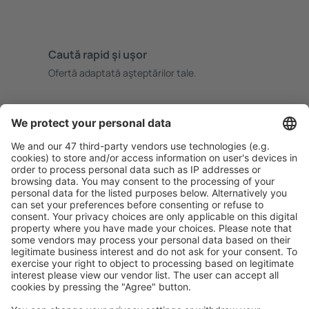
Caută rapid şi uşor
Ofertă adaptată aşteptărilor tale.
Planifică ȋn siguranţă
Rezervare fără griji cu opțiune gratuită de anulare.
Economiseşte mai mult
Prețuri atractive și oferte speciale pentru utilizatorii
conectați.
Cazarea preferată
Alege din peste 1,3 mil. de opţiuni: hoteluri, cabane,
apartamente și altele.