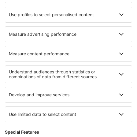
Hoteluri în Touros
Hoteluri în Moerdijk
Hoteluri în Lovo
Hoteluri în Bozyazı
Cele mai bune hoteluri - regiuni
Hoteluri în Midi-Pyrenees
Hoteluri în Valmeinier
Hoteluri în Coasta de Azur
Hoteluri în La Plagne
Hoteluri în Alpe d'Huez
Hoteluri in Poas Volcano National Park
Hoteluri in Manyeleti Game Reserve
Hoteluri in Parcul Național Ojcowski
Hoteluri în Irlanda
Hoteluri in Paros