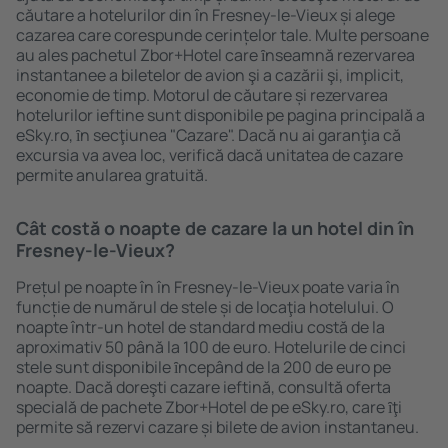
căutare a hotelurilor din în Fresney-le-Vieux și alege
cazarea care corespunde cerințelor tale. Multe persoane
au ales pachetul Zbor+Hotel care ȋnseamnă rezervarea
instantanee a biletelor de avion şi a cazării şi, implicit,
economie de timp. Motorul de căutare și rezervarea
hotelurilor ieftine sunt disponibile pe pagina principală a
eSky.ro, ȋn secţiunea "Cazare". Dacă nu ai garanţia că
excursia va avea loc, verifică dacă unitatea de cazare
permite anularea gratuită.
Cât costă o noapte de cazare la un hotel din în
Fresney-le-Vieux?
Prețul pe noapte în în Fresney-le-Vieux poate varia în
funcție de numărul de stele și de locaţia hotelului. O
noapte într-un hotel de standard mediu costă de la
aproximativ 50 până la 100 de euro. Hotelurile de cinci
stele sunt disponibile ȋncepând de la 200 de euro pe
noapte. Dacă doreşti cazare ieftină, consultă oferta
specială de pachete Zbor+Hotel de pe eSky.ro, care ȋţi
permite să rezervi cazare și bilete de avion instantaneu.