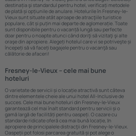
destinația şi standardul pentru hotel, verificați metodele
de plată și opțiunile de anulare. Hotelurile în Fresney-le-
Vieux sunt situate atât aproape de atracţiile turistice
populare, cât și puțin mai departe de aglomerație. Toate
sunt disponibile pentru o vacanță lungă sau perfecte
doar pentru o noapte atunci când doriţi să vizitaţi şi alte
oraşe din apropiere. Alegeți hotelul care vi se potriveşte și
începeți să vă faceți bagajele pentru o vacanţă sau
călătorie de afaceri!
Fresney-le-Vieux – cele mai bune
hoteluri
O varietate de servicii și o locație atractivă sunt câteva
dintre elementele cheie ale unui hotel All-Inclusive de
succes. Cele mai bune hoteluri din Fresney-le-Vieux
garantează cel mai înalt standard pentru servicii și o
gamă largă de facilități pentru oaspeți. O cazare cu
standarde ridicate oferă cea mai bună locație, ȋn
apropiere de principalele distracţii din Fresney-le-Vieux.
Oaspeții pot folosi parcarea gratuită și pot alege o