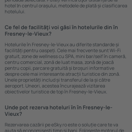
hotel ȋn centrul orașului, metodele de plată și clasificarea
hotelului.
Ce fel de facilităţi voi găsi ȋn hotelurile din în
Fresney-le-Vieux?
Hotelurile în Fresney-le-Vieux au diferite standarde și
facilități pentru oaspeți. Cele mai frecvente sunt Wi-Fi
gratuit, zone de wellness cu SPA, mini bar/seif în cameră,
centru comercial, zonă de luat masa, zonă de joacă
pentru copii, parcare gratuită și broșuri informative
despre cele mai interesante atracții turistice din zonă.
Unele proprietăți includ și transferul de la și către
aeroport. Uneori, acestea încurajează vizitarea
obiectivelor turistice de top în Fresney-le-Vieux.
Unde pot rezerva hoteluri ȋn în Fresney-le-
Vieux?
Rezervarea cazării pe eSky.ro este o soluție care te va
ajuta să economiseşti timp și bani. Foloseşte motorul de