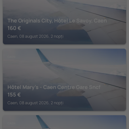
The Originals City, Hôtel Le Savoy, Caen
160
€
Caen, 08 august 2026, 2 nopți
CAEN
Hôtel Mary’s - Caen Centre Gare Sncf
155
€
Caen, 08 august 2026, 2 nopți
CAEN