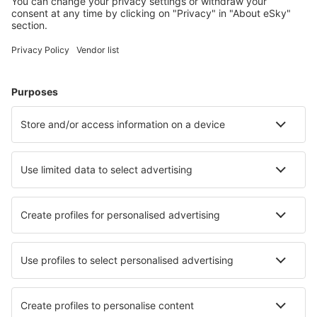
Cele mai căutate hoteluri de către utilizatorii eSky
Hoteluri în Franţa - Orașe populare
Hoteluri în Paris
Hoteluri în Cannes
Hoteluri în Frejus
Hoteluri în Nisa
Hoteluri în Le Cap d`Agde
Hoteluri în Villers-sur-Mer
Hoteluri în Gruissan
Hoteluri în Royan
Hoteluri în Bourg-Saint-Maurice
Hoteluri în Montgenevre
Cele mai bune hoteluri - orașe
Hoteluri în Acornhoek
Hoteluri în Sambava
Hoteluri în Maniowy
Hoteluri în Meridian
Hoteluri în Rio Grande
Hoteluri în Tartus