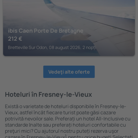
ibis Caen Porte De Bretagne
212
€
Bretteville Sur Odon, 08 august 2026, 2 nopți
Vedeţi alte oferte
Hoteluri în Fresney-le-Vieux
Există o varietate de hoteluri disponibile în Fresney-le-
Vieux, astfel încât fiecare turist poate găsi cazare
potrivită nevoilor sale. Preferați un hotel All-Inclusive cu
standarde ȋnalte sau preferați hoteluri confortabile cu
preţuri mici? Cu ajutorul nostru puteți rezerva uşor
cazare în Fresney-le-Vieux} pentru orice buget! Selectați