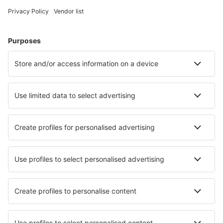
Hoteluri în Ungaria - Orașe populare
Hoteluri în Hajduszoboszlo
Hoteluri în Heviz
Hoteluri în Siofok
Hoteluri în Budapesta
Hoteluri în Balatonmariafurdo
Hoteluri în Buzsák
Hoteluri în Bánk
Hoteluri în Igal
Hoteluri în Szeged
Hoteluri în Gyor
Cele mai bune hoteluri - orașe
Hoteluri în Elkenroth
Hoteluri în Magenta
Hoteluri în Drinagh
Hoteluri în Lone Wolf
Hoteluri în Korzkiew
Hoteluri în Bizau
Hoteluri în Montaña Alta
Hoteluri în Paquera