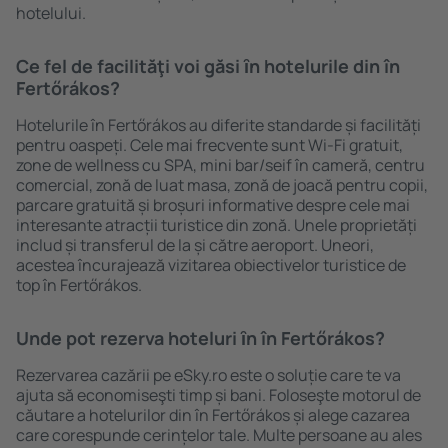
hotelului.
Ce fel de facilităţi voi găsi ȋn hotelurile din în
Fertőrákos?
Hotelurile în Fertőrákos au diferite standarde și facilități
pentru oaspeți. Cele mai frecvente sunt Wi-Fi gratuit,
zone de wellness cu SPA, mini bar/seif în cameră, centru
comercial, zonă de luat masa, zonă de joacă pentru copii,
parcare gratuită și broșuri informative despre cele mai
interesante atracții turistice din zonă. Unele proprietăți
includ și transferul de la și către aeroport. Uneori,
acestea încurajează vizitarea obiectivelor turistice de
top în Fertőrákos.
Unde pot rezerva hoteluri ȋn în Fertőrákos?
Rezervarea cazării pe eSky.ro este o soluție care te va
ajuta să economiseşti timp și bani. Foloseşte motorul de
căutare a hotelurilor din în Fertőrákos și alege cazarea
care corespunde cerințelor tale. Multe persoane au ales