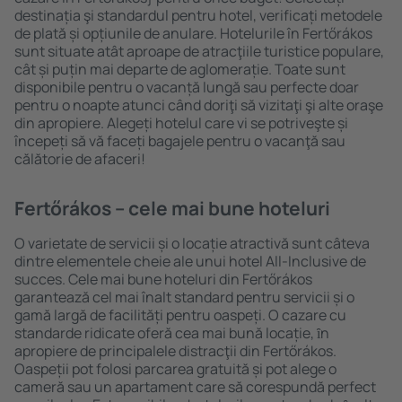
destinația şi standardul pentru hotel, verificați metodele
de plată și opțiunile de anulare. Hotelurile în Fertőrákos
sunt situate atât aproape de atracţiile turistice populare,
cât și puțin mai departe de aglomerație. Toate sunt
disponibile pentru o vacanță lungă sau perfecte doar
pentru o noapte atunci când doriţi să vizitaţi şi alte oraşe
din apropiere. Alegeți hotelul care vi se potriveşte și
începeți să vă faceți bagajele pentru o vacanţă sau
călătorie de afaceri!
Fertőrákos – cele mai bune hoteluri
O varietate de servicii și o locație atractivă sunt câteva
dintre elementele cheie ale unui hotel All-Inclusive de
succes. Cele mai bune hoteluri din Fertőrákos
garantează cel mai înalt standard pentru servicii și o
gamă largă de facilități pentru oaspeți. O cazare cu
standarde ridicate oferă cea mai bună locație, ȋn
apropiere de principalele distracţii din Fertőrákos.
Oaspeții pot folosi parcarea gratuită și pot alege o
cameră sau un apartament care să corespundă perfect