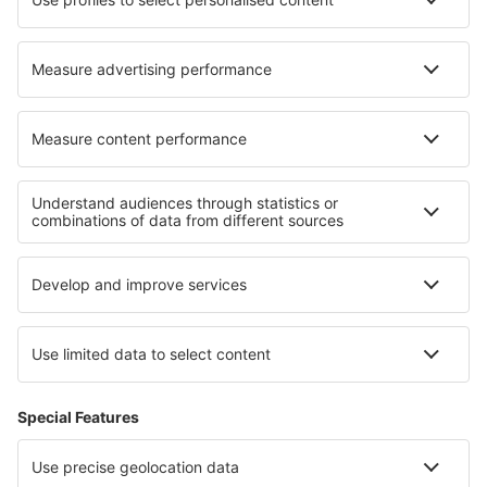
Hoteluri în Harleyville
Hoteluri Bahia de Sant Antoni
Cele mai bune hoteluri - regiuni
Hoteluri în Ungaria
Hoteluri in Balaton
Hoteluri in Northern Hungary
Hoteluri in Central Transdanubia
Hoteluri in Southern Transdanubia
Hoteluri in Illinois
Hoteluri in Rose Valley
Hoteluri în Reunion
Hoteluri in Santiago
Hoteluri in Lake Nacimiento