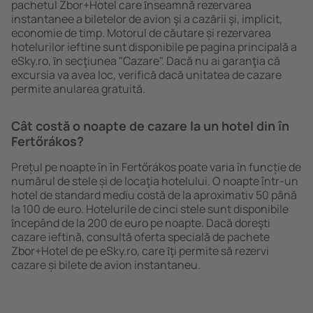
pachetul Zbor+Hotel care ȋnseamnă rezervarea
instantanee a biletelor de avion şi a cazării şi, implicit,
economie de timp. Motorul de căutare și rezervarea
hotelurilor ieftine sunt disponibile pe pagina principală a
eSky.ro, ȋn secţiunea "Cazare". Dacă nu ai garanţia că
excursia va avea loc, verifică dacă unitatea de cazare
permite anularea gratuită.
Cât costă o noapte de cazare la un hotel din în
Fertőrákos?
Prețul pe noapte în în Fertőrákos poate varia în funcție de
numărul de stele și de locaţia hotelului. O noapte într-un
hotel de standard mediu costă de la aproximativ 50 până
la 100 de euro. Hotelurile de cinci stele sunt disponibile
ȋncepând de la 200 de euro pe noapte. Dacă doreşti
cazare ieftină, consultă oferta specială de pachete
Zbor+Hotel de pe eSky.ro, care ȋţi permite să rezervi
cazare și bilete de avion instantaneu.