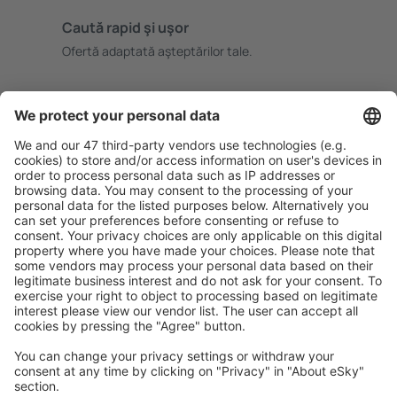
Caută rapid şi uşor
Ofertă adaptată aşteptărilor tale.
Planifică ȋn siguranţă
Rezervare fără griji cu opțiune gratuită de anulare.
Economiseşte mai mult
Prețuri atractive și oferte speciale pentru utilizatorii
conectați.
Cazarea preferată
Alege din peste 1,3 mil. de opţiuni: hoteluri, cabane,
apartamente și altele.
Cele mai căutate hoteluri de către utilizatorii eSky