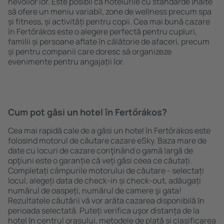
nevoilor lor. Este posibil ca hotelurile cu standarde ȋnalte
să ofere un meniu variabil, zone de wellness precum spa
și fitness, și activități pentru copii. Cea mai bună cazare
în Fertőrákos este o alegere perfectă pentru cupluri,
familii și persoane aflate în călătorie de afaceri, precum
și pentru companii care doresc să organizeze
evenimente pentru angajații lor.
Cum pot găsi un hotel în Fertőrákos?
Cea mai rapidă cale de a găsi un hotel în Fertőrákos este
folosind motorul de căutare cazare eSky. Baza mare de
date cu locuri de cazare conţinând o gamă largă de
opţiuni este o garanție că veți găsi ceea ce căutați.
Completați câmpurile motorului de căutare - selectați
locul, alegeți data de check-in și check-out, adăugați
numărul de oaspeți, numărul de camere şi gata!
Rezultatele căutării vă vor arăta cazarea disponibilă ȋn
perioada selectată. Puteți verifica uşor distanța de la
hotel ȋn centrul orașului, metodele de plată și clasificarea