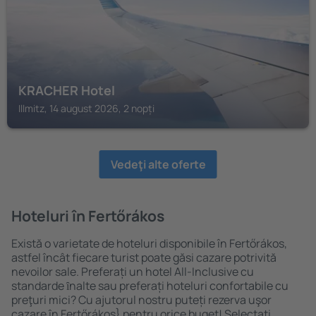
KRACHER Hotel
Illmitz, 14 august 2026, 2 nopți
Vedeţi alte oferte
Hoteluri în Fertőrákos
Există o varietate de hoteluri disponibile în Fertőrákos,
astfel încât fiecare turist poate găsi cazare potrivită
nevoilor sale. Preferați un hotel All-Inclusive cu
standarde ȋnalte sau preferați hoteluri confortabile cu
preţuri mici? Cu ajutorul nostru puteți rezerva uşor
cazare în Fertőrákos} pentru orice buget! Selectați