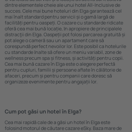
dintre elementele cheie ale unui hotel All-Inclusive de
succes. Cele mai bune hoteluri din Elga garantează cel
mai înalt standard pentru servicii și o gamă largă de
facilități pentru oaspeți. O cazare cu standarde ridicate
oferă cea mai bună locație, ȋn apropiere de principalele
distracţii din Elga. Oaspeții pot folosi parcarea gratuită și
pot alege o cameră sau un apartament care să
corespundă perfect nevoilor lor. Este posibil ca hotelurile
cu standarde ȋnalte să ofere un meniu variabil, zone de
wellness precum spa și fitness, și activități pentru copii.
Cea mai bună cazare în Elga este o alegere perfectă
pentru cupluri, familii și persoane aflate în călătorie de
afaceri, precum și pentru companii care doresc să
organizeze evenimente pentru angajații lor.
Cum pot găsi un hotel în Elga?
Cea mai rapidă cale de a găsi un hotel în Elga este
folosind motorul de căutare cazare eSky. Baza mare de