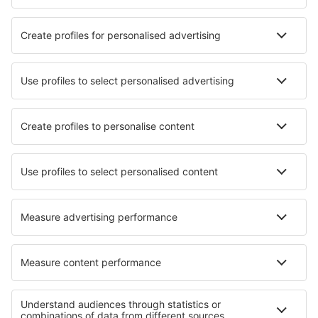
Hoteluri în Los Roques
Hoteluri în Zhapu
Hoteluri în Rosenburg
Hoteluri în Bozköy
Hoteluri în Naves
Hoteluri în Noordbeemster
Hoteluri în Stavros (Ithaca)
Hoteluri Broadstone
Hoteluri în West Melbourne
Hoteluri în Marathéa
Cele mai bune hoteluri - regiuni
Hoteluri in Parcul Național Rondane
Hoteluri in Parcul Național Saltfjellet–Svartisen
Hoteluri in Parcul Național Jotunheimen
Hoteluri in Parcul Național Folgefonna