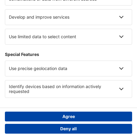
Hoteluri in Parcul Național Jostedalsbreen
Hoteluri în Valea Loirei
Hoteluri in Regiunea Maule
Hoteluri în San Andres
Hoteluri în Atolii de Nord
Hoteluri in Pieniny