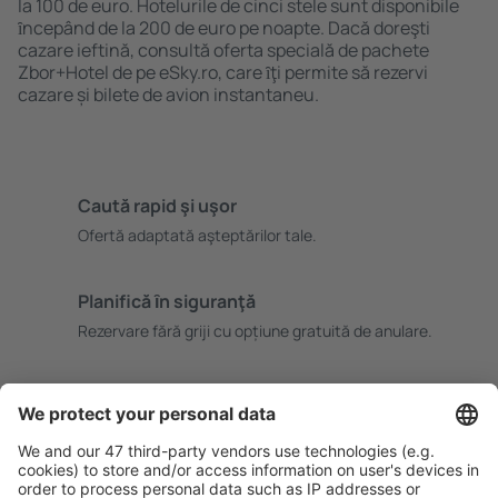
la 100 de euro. Hotelurile de cinci stele sunt disponibile
ȋncepând de la 200 de euro pe noapte. Dacă doreşti
cazare ieftină, consultă oferta specială de pachete
Zbor+Hotel de pe eSky.ro, care ȋţi permite să rezervi
cazare și bilete de avion instantaneu.
Caută rapid şi uşor
Ofertă adaptată aşteptărilor tale.
Planifică ȋn siguranţă
Rezervare fără griji cu opțiune gratuită de anulare.
Economiseşte mai mult
Prețuri atractive și oferte speciale pentru utilizatorii
conectați.