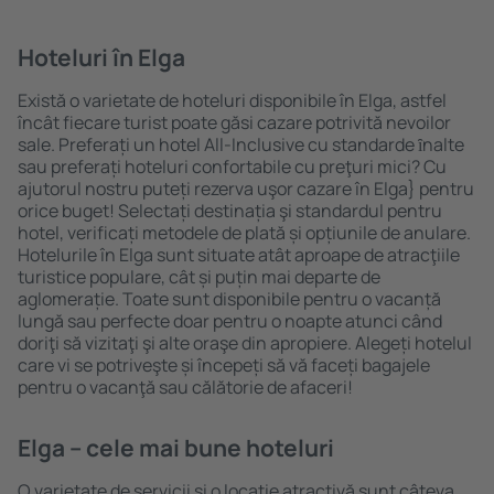
Hoteluri în Elga
Există o varietate de hoteluri disponibile în Elga, astfel
încât fiecare turist poate găsi cazare potrivită nevoilor
sale. Preferați un hotel All-Inclusive cu standarde ȋnalte
sau preferați hoteluri confortabile cu preţuri mici? Cu
ajutorul nostru puteți rezerva uşor cazare în Elga} pentru
orice buget! Selectați destinația şi standardul pentru
hotel, verificați metodele de plată și opțiunile de anulare.
Hotelurile în Elga sunt situate atât aproape de atracţiile
turistice populare, cât și puțin mai departe de
aglomerație. Toate sunt disponibile pentru o vacanță
lungă sau perfecte doar pentru o noapte atunci când
doriţi să vizitaţi şi alte oraşe din apropiere. Alegeți hotelul
care vi se potriveşte și începeți să vă faceți bagajele
pentru o vacanţă sau călătorie de afaceri!
Elga – cele mai bune hoteluri
O varietate de servicii și o locație atractivă sunt câteva