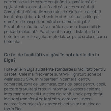
date cu locuri de cazare conţinând o gamă largă de
opţiuni este o garanție că veți găsi ceea ce căutați.
Completați câmpurile motorului de căutare - selectați
locul, alegeți data de check-in și check-out, adăugați
numărul de oaspeți, numărul de camere şi gata!
Rezultatele căutării vă vor arăta cazarea disponibilă ȋn
perioada selectată. Puteți verifica uşor distanța de la
hotel ȋn centrul orașului, metodele de plată și clasificarea
hotelului.
Ce fel de facilităţi voi găsi ȋn hotelurile din în
Elga?
Hotelurile în Elga au diferite standarde și facilități pentru
oaspeți. Cele mai frecvente sunt Wi-Fi gratuit, zone de
wellness cu SPA, mini bar/seif în cameră, centru
comercial, zonă de luat masa, zonă de joacă pentru copii,
parcare gratuită și broșuri informative despre cele mai
interesante atracții turistice din zonă. Unele proprietăți
includ și transferul de la și către aeroport. Uneori,
acestea încurajează vizitarea obiectivelor turistice de
top în Elga.