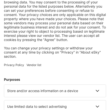
Cazarea preferată
Alege din peste 1,3 mil. de opţiuni: hoteluri, cabane,
apartamente și altele.
Cele mai căutate hoteluri de către utilizatorii eSky
Hoteluri în Norvegia - Orașe populare
Hoteluri în Tromso
Hoteluri în Oslo
Hoteluri în Stavanger
Hoteluri în Bergen
Hoteluri în Trondheim
Hoteluri în Moss
Hoteluri în Reistaddalen
Hoteluri Vestpollen
Hoteluri în Fidjeland
Hoteluri în Rollag
Cele mai bune hoteluri - orașe