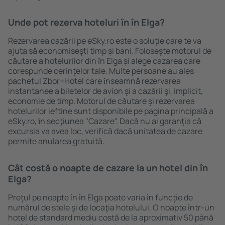
Unde pot rezerva hoteluri ȋn în Elga?
Rezervarea cazării pe eSky.ro este o soluție care te va
ajuta să economiseşti timp și bani. Foloseşte motorul de
căutare a hotelurilor din în Elga și alege cazarea care
corespunde cerințelor tale. Multe persoane au ales
pachetul Zbor+Hotel care ȋnseamnă rezervarea
instantanee a biletelor de avion şi a cazării şi, implicit,
economie de timp. Motorul de căutare și rezervarea
hotelurilor ieftine sunt disponibile pe pagina principală a
eSky.ro, ȋn secţiunea "Cazare". Dacă nu ai garanţia că
excursia va avea loc, verifică dacă unitatea de cazare
permite anularea gratuită.
Cât costă o noapte de cazare la un hotel din în
Elga?
Prețul pe noapte în în Elga poate varia în funcție de
numărul de stele și de locaţia hotelului. O noapte într-un
hotel de standard mediu costă de la aproximativ 50 până