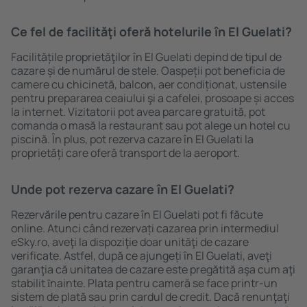
Ce fel de facilităţi oferă hotelurile în El Guelati?
Facilitățile proprietăţilor în El Guelati depind de tipul de
cazare și de numărul de stele. Oaspeții pot beneficia de
camere cu chicinetă, balcon, aer condiționat, ustensile
pentru prepararea ceaiului şi a cafelei, prosoape și acces
la internet. Vizitatorii pot avea parcare gratuită, pot
comanda o masă la restaurant sau pot alege un hotel cu
piscină. În plus, pot rezerva cazare în El Guelati la
proprietăți care oferă transport de la aeroport.
Unde pot rezerva cazare în El Guelati?
Rezervările pentru cazare în El Guelati pot fi făcute
online. Atunci când rezervați cazarea prin intermediul
eSky.ro, aveţi la dispoziţie doar unităţi de cazare
verificate. Astfel, după ce ajungeți în El Guelati, aveţi
garanţia că unitatea de cazare este pregătită aşa cum aţi
stabilit ȋnainte. Plata pentru cameră se face printr-un
sistem de plată sau prin cardul de credit. Dacă renunţaţi