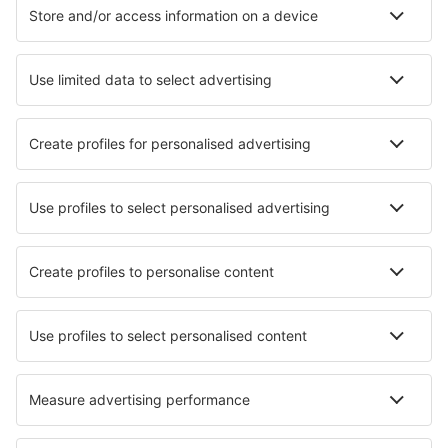
Cazare în Tanger
Cazare în Marrakech
Cazare în Casablanca
Cazare în Fez
Cazare în Agadir
Cazare în Tadighoust
Cazare în Azilal
Cazare în Inezgane
Cazare în Tamtetoucht
Cazare Amellago
Cele mai bune locuri de cazare - orașe
Cazare în Edirne
Cazare în Wappingers Falls
Cazare în Walchwil
Cazare în Elkhart Lake
Cazare în Uyo
Cazare în Kristianstad
Cazare în Haga-Haga
Cazare în Nihonmatsu