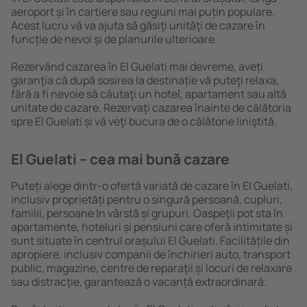
aeroport și în cartiere sau regiuni mai puțin populare.
Acest lucru vă va ajuta să găsiţi unităţi de cazare în
funcție de nevoi și de planurile ulterioare.
Rezervând cazarea în El Guelati mai devreme, aveți
garanţia că după sosirea la destinație vă puteţi relaxa,
fără a fi nevoie să căutaţi un hotel, apartament sau altă
unitate de cazare. Rezervaţi cazarea înainte de călătoria
spre El Guelati și vă veţi bucura de o călătorie liniştită.
El Guelati – cea mai bună cazare
Puteți alege dintr-o ofertă variată de cazare în El Guelati,
inclusiv proprietăți pentru o singură persoană, cupluri,
familii, persoane ȋn vârstă și grupuri. Oaspeţii pot sta în
apartamente, hoteluri și pensiuni care oferă intimitate și
sunt situate în centrul orașului El Guelati. Facilitățile din
apropiere, inclusiv companii de închirieri auto, transport
public, magazine, centre de reparaţii și locuri de relaxare
sau distracţie, garantează o vacanță extraordinară.