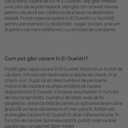
Dacă doriţi cazare de lux în El Guelati, veţi găsi imediat
una care să se potrivească. Veți găsi tot ce aveți nevoie
pentru vacanță sau călătoria de afaceri la destinația
aleasă. Puteți rezerva cazare în El Guelati cu facilități
pentru persoanele cu dizabilități, sugari și copii, precum
și pentru cei care călătoresc cu animale de companie.
Cum pot găsi cazare în El Guelati?
Puteți găsi rapid cazare în El Guelati folosind un motor de
căutare. Introduceți destinația și datele de check-in și
check-out. După ce ați ales numărul de persoane,
motorul de căutare va afișa unităţile de cazare
disponibile în El Guelati. Filtrarea rezultatelor în funcție
de tipul proprietăţii, numărul de stele, evaluările
oaspeților, distanța față de centru și opțiunea de anulare
gratuită va face căutarea mult mai ușoară. Astfel veți
putea găsi cazare în El Guelati în doar câteva minute. În
funcție de nevoile dumneavoastră, puteți rezerva doar
cazare sau un pachet Zbor+Hotel.