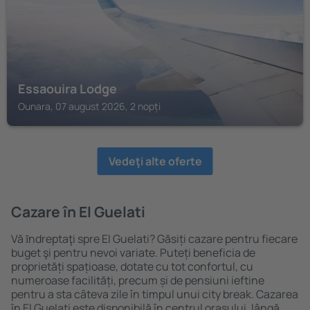
Essaouira Lodge
Ounara, 07 august 2026, 2 nopți
Vedeţi alte oferte
Cazare în El Guelati
Vă ȋndreptaţi spre El Guelati? Găsiți cazare pentru fiecare
buget şi pentru nevoi variate. Puteți beneficia de
proprietăți spațioase, dotate cu tot confortul, cu
numeroase facilități, precum și de pensiuni ieftine
pentru a sta câteva zile în timpul unui city break. Cazarea
în El Guelati este disponibilă în centrul orașului, lângă