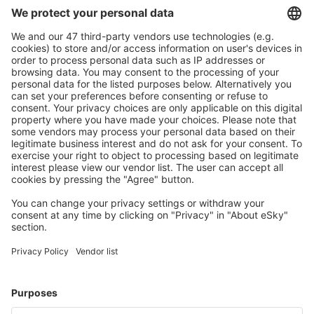
Caută rapid şi uşor
Ofertă adaptată aşteptărilor tale.
Planifică ȋn siguranţă
Rezervare fără griji cu opțiune gratuită de anulare.
Economiseşte mai mult
Prețuri atractive și oferte speciale pentru utilizatorii
conectați.
Cazarea preferată
Alege din peste 1,3 mil. de opţiuni: hoteluri, cabane,
apartamente și altele.
Cele mai căutate cazări de către utilizatorii eSky
Cazare în Maroc - Orașe populare