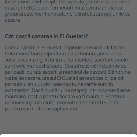
la călătorie, aveți dreptul de a anula gratuit rezervarea de
cazare în El Guelati. Termenul limită pentru anularea
gratuită este menţionat atunci când căutați opţiunile de
cazare.
Cât costă cazarea în El Guelati?
Costul cazării în El Guelati depinde de mai mulți factori.
Cele mai ieftine proprietăți includ hanuri, pensiuni și
zone de camping, în timp ce hotelurile și apartamentele
sunt cele mai costisitoare. Costul rezervării depinde de
perioadă, durata șederii și numărul de oaspeți. Când vine
vorba de cazare, oraşul El Guelati este accesibil pe tot
parcursul anului, dar cele mai bune tarife sunt în
extrasezon. Dacă numărul de oaspeţi ȋntr-o cameră este
mai mare, costul pentru fiecare va fi mai mic. Pentru a
economisi şi mai mult, rezervați cazare în El Guelati
pentru mai mult de o săptămână.