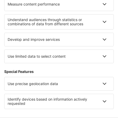
Cazare în Walton-on-thames
Cazare în Boudes
Cele mai bune locuri de cazare - regiuni
Cazare în Maroc
Cazare in Suwalki Region
Cazare in Padjelanta National Park
Cazare in Famagusta Region
Cazare in Luxor
Cazare in Sofia