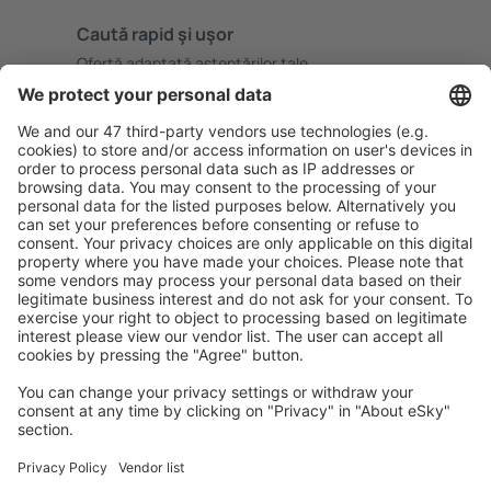
Caută rapid şi uşor
Ofertă adaptată aşteptărilor tale.
Planifică ȋn siguranţă
Rezervare fără griji cu opțiune gratuită de anulare.
Economiseşte mai mult
Prețuri atractive și oferte speciale pentru utilizatorii
conectați.
Cazarea preferată
Alege din peste 1,3 mil. de opţiuni: hoteluri, cabane,
apartamente și altele.
Cele mai căutate hoteluri de către utilizatorii eSky