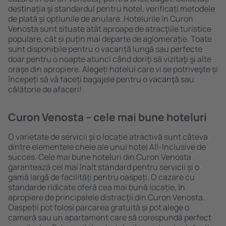
destinația şi standardul pentru hotel, verificați metodele
de plată și opțiunile de anulare. Hotelurile în Curon
Venosta sunt situate atât aproape de atracţiile turistice
populare, cât și puțin mai departe de aglomerație. Toate
sunt disponibile pentru o vacanță lungă sau perfecte
doar pentru o noapte atunci când doriţi să vizitaţi şi alte
oraşe din apropiere. Alegeți hotelul care vi se potriveşte și
începeți să vă faceți bagajele pentru o vacanţă sau
călătorie de afaceri!
Curon Venosta – cele mai bune hoteluri
O varietate de servicii și o locație atractivă sunt câteva
dintre elementele cheie ale unui hotel All-Inclusive de
succes. Cele mai bune hoteluri din Curon Venosta
garantează cel mai înalt standard pentru servicii și o
gamă largă de facilități pentru oaspeți. O cazare cu
standarde ridicate oferă cea mai bună locație, ȋn
apropiere de principalele distracţii din Curon Venosta.
Oaspeții pot folosi parcarea gratuită și pot alege o
cameră sau un apartament care să corespundă perfect