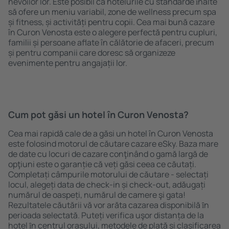
nevoilor lor. Este posibil ca hotelurile cu standarde ȋnalte
să ofere un meniu variabil, zone de wellness precum spa
și fitness, și activități pentru copii. Cea mai bună cazare
în Curon Venosta este o alegere perfectă pentru cupluri,
familii și persoane aflate în călătorie de afaceri, precum
și pentru companii care doresc să organizeze
evenimente pentru angajații lor.
Cum pot găsi un hotel în Curon Venosta?
Cea mai rapidă cale de a găsi un hotel în Curon Venosta
este folosind motorul de căutare cazare eSky. Baza mare
de date cu locuri de cazare conţinând o gamă largă de
opţiuni este o garanție că veți găsi ceea ce căutați.
Completați câmpurile motorului de căutare - selectați
locul, alegeți data de check-in și check-out, adăugați
numărul de oaspeți, numărul de camere şi gata!
Rezultatele căutării vă vor arăta cazarea disponibilă ȋn
perioada selectată. Puteți verifica uşor distanța de la
hotel ȋn centrul orașului, metodele de plată și clasificarea