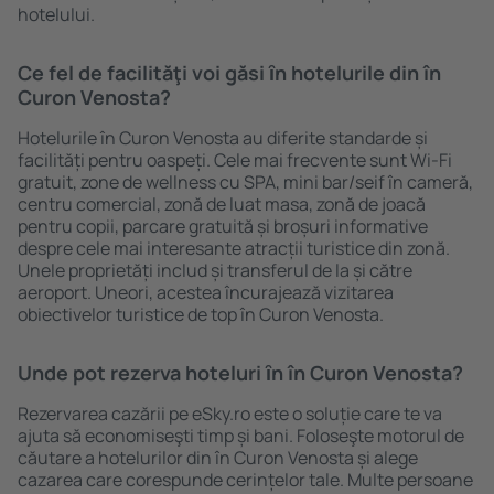
hotelului.
Ce fel de facilităţi voi găsi ȋn hotelurile din în
Curon Venosta?
Hotelurile în Curon Venosta au diferite standarde și
facilități pentru oaspeți. Cele mai frecvente sunt Wi-Fi
gratuit, zone de wellness cu SPA, mini bar/seif în cameră,
centru comercial, zonă de luat masa, zonă de joacă
pentru copii, parcare gratuită și broșuri informative
despre cele mai interesante atracții turistice din zonă.
Unele proprietăți includ și transferul de la și către
aeroport. Uneori, acestea încurajează vizitarea
obiectivelor turistice de top în Curon Venosta.
Unde pot rezerva hoteluri ȋn în Curon Venosta?
Rezervarea cazării pe eSky.ro este o soluție care te va
ajuta să economiseşti timp și bani. Foloseşte motorul de
căutare a hotelurilor din în Curon Venosta și alege
cazarea care corespunde cerințelor tale. Multe persoane