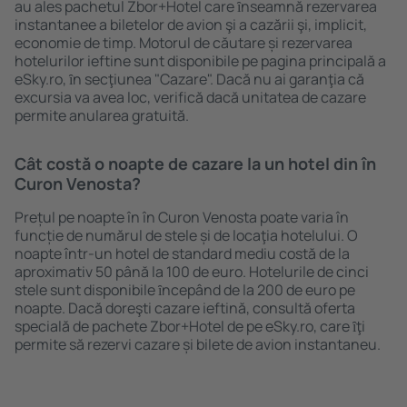
au ales pachetul Zbor+Hotel care ȋnseamnă rezervarea
instantanee a biletelor de avion şi a cazării şi, implicit,
economie de timp. Motorul de căutare și rezervarea
hotelurilor ieftine sunt disponibile pe pagina principală a
eSky.ro, ȋn secţiunea "Cazare". Dacă nu ai garanţia că
excursia va avea loc, verifică dacă unitatea de cazare
permite anularea gratuită.
Cât costă o noapte de cazare la un hotel din în
Curon Venosta?
Prețul pe noapte în în Curon Venosta poate varia în
funcție de numărul de stele și de locaţia hotelului. O
noapte într-un hotel de standard mediu costă de la
aproximativ 50 până la 100 de euro. Hotelurile de cinci
stele sunt disponibile ȋncepând de la 200 de euro pe
noapte. Dacă doreşti cazare ieftină, consultă oferta
specială de pachete Zbor+Hotel de pe eSky.ro, care ȋţi
permite să rezervi cazare și bilete de avion instantaneu.