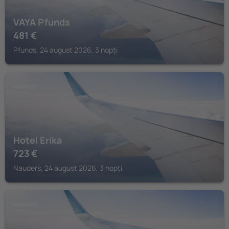
VAYA Pfunds
481
€
Pfunds, 24 august 2026, 3 nopți
NAUDERS
Hotel Erika
723
€
Nauders, 24 august 2026, 3 nopți
NAUDERS