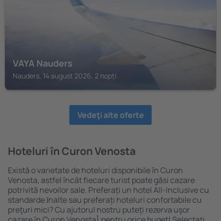
VAYA Nauders
Nauders, 14 august 2026, 2 nopți
Vedeţi alte oferte
Hoteluri în Curon Venosta
Există o varietate de hoteluri disponibile în Curon
Venosta, astfel încât fiecare turist poate găsi cazare
potrivită nevoilor sale. Preferați un hotel All-Inclusive cu
standarde ȋnalte sau preferați hoteluri confortabile cu
preţuri mici? Cu ajutorul nostru puteți rezerva uşor
cazare în Curon Venosta} pentru orice buget! Selectați