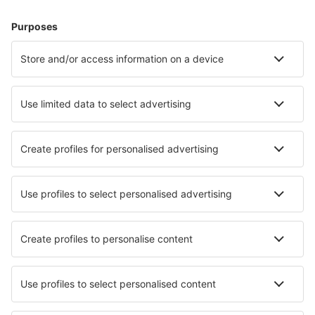
Hoteluri în Italia - Orașe populare
Hoteluri în Florenţa
Hoteluri în Milano
Hoteluri în Palermo
Hoteluri în Napoli
Hoteluri în Roma
Hoteluri în Capannori
Hoteluri în Torino
Hoteluri în San Vito lo Capo
Hoteluri în Malcesine
Hoteluri în Rosolina
Cele mai bune hoteluri - orașe
Hoteluri în Sautin
Hoteluri în Madara
Hoteluri în Cornelius
Hoteluri în Vila-seca
Hoteluri în Bad Durrnberg
Hoteluri în Barmen
Hoteluri în Farcasa
Hoteluri în La Carolina