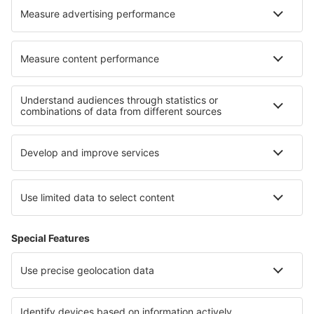
Hoteluri în Envigado
Hoteluri în Richterswil
Cele mai bune hoteluri - regiuni
Hoteluri in Italy - sun and beach
Hoteluri in Sicilia
Hoteluri in Val Rendena
Hoteluri in Dolomites
Hoteluri in Val di Fassa
Hoteluri in Parcul Național Camdeboo
Hoteluri in Curacao
Hoteluri in Jalisco
Hoteluri în Cartagena
Hoteluri in Great Basin National Park