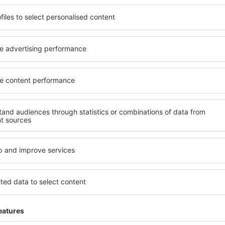
ită nevoilor sale. Preferați
elementele cheie ale unui ho
alte sau preferați hoteluri
bune hoteluri din Chrudim g
rul nostru puteți rezerva
pentru servicii și o gamă lar
buget! Selectați destinația
cazare cu standarde ridicate
metodele de plată și
apropiere de principalele dis
rudim sunt situate atât
folosi parcarea gratuită și
re, cât și puțin mai departe
care să corespundă perfect ne
le pentru o vacanță lungă
cu standarde ȋnalte să ofere
ci când doriţi să vizitaţi şi
precum spa și fitness, și act
l care vi se potriveşte și
cazare în Chrudim este o ale
o vacanţă sau călătorie de
și persoane aflate în călăto
companii care doresc să or
lor.
Chrudim?
Ce fel de facilităţi v
Chrudim?
l în Chrudim este folosind
 mare de date cu locuri de
Hotelurile în Chrudim au dife
uni este o garanție că veți
oaspeți. Cele mai frecvente 