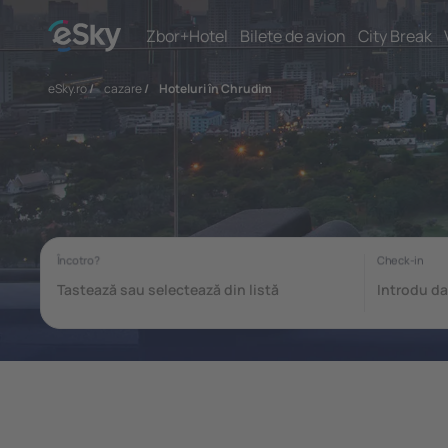
Zbor+Hotel
Bilete de avion
City Break
eSky.ro
/
cazare
/
Hoteluri în Chrudim