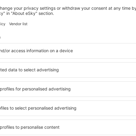
SEČ
Hotel DELTA Seč
Seč, 14 august 2026, 2 nopți
Vedeți mai multe hoteluri în Chrudim
Chrudim – cele 
ile în Chrudim, astfel încât
O varietate de servicii și o 