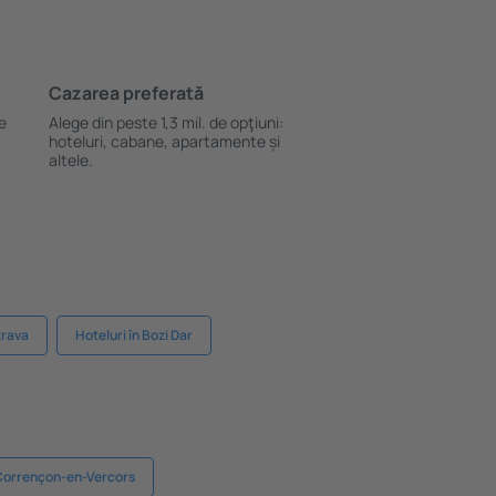
Cazarea preferată
le
Alege din peste 1,3 mil. de opţiuni:
hoteluri, cabane, apartamente și
altele.
trava
Hoteluri în Bozi Dar
 Corrençon-en-Vercors