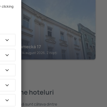
PARDUBICE
Hotel Zámecká 17
Pardubice, 14 august 2026, 2 nopți
mai bune hoteluri
locație atractivă sunt câteva dintre