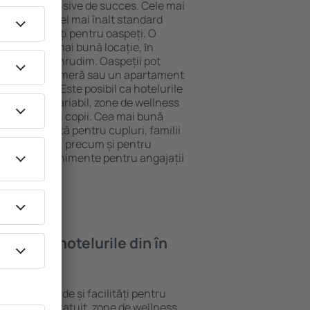
tel All-Inclusive de succes. Cele mai
arantează cel mai înalt standard
gă de facilități pentru oaspeți. O
 oferă cea mai bună locație, ȋn
tracţii din Chrudim. Oaspeții pot
 pot alege o cameră sau un apartament
voilor lor. Este posibil ca hotelurile
 un meniu variabil, zone de wellness
ivități pentru copii. Cea mai bună
gere perfectă pentru cupluri, familii
rie de afaceri, precum și pentru
ganizeze evenimente pentru angajații
oi găsi ȋn hotelurile din în
rite standarde și facilități pentru
sunt Wi-Fi gratuit, zone de wellness