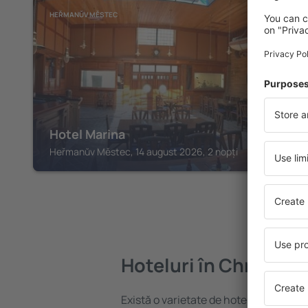
HEŘMANŬV MĚSTEC
Hotel Marina
Heřmanŭv Městec, 14 august 2026, 2 nopți
Hoteluri în Chrudim
Există o varietate de hoteluri disponib