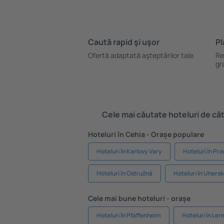
Caută rapid şi uşor
Pl
Ofertă adaptată aşteptărilor tale.
Re
gr
Cele mai căutate hoteluri de cătr
Hoteluri în Cehia - Orașe populare
Hoteluri în Karlovy Vary
Hoteluri în Pr
Hoteluri în Ostružná
Hoteluri în Uhers
Cele mai bune hoteluri - orașe
Hoteluri în Pfaffenheim
Hoteluri în Le