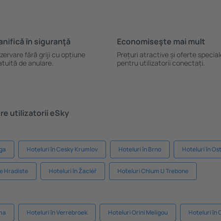
anifică ȋn siguranţă
Economiseşte mai mult
zervare fără griji cu opțiune
Prețuri atractive și oferte specia
atuită de anulare.
pentru utilizatorii conectați.
e utilizatorii eSky
aga
Hoteluri în Cesky Krumlov
Hoteluri în Brno
Hoteluri în Os
ke Hradiste
Hoteluri în Žacléř
Hoteluri Chlum U Trebone
rma
Hoteluri în Verrebroek
Hoteluri Orini Meligou
Hoteluri în