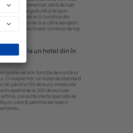
eră, centru comercial, zonă de luat
opii, parcare gratuită și broșuri
interesante atracții turistice din
d și transferul de la și către aeroport.
vizitarea obiectivelor turistice de top
e cazare la un hotel din în
dim poate varia în funcție de numărul
lui. O noapte într-un hotel de standard
v 50 până la 100 de euro. Hotelurile
ile ȋncepând de la 200 de euro pe
ieftină, consultă oferta specială de
y.ro, care ȋţi permite să rezervi
stantaneu.