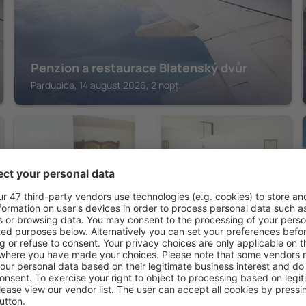
Penzion a restaurace Blatenský dvůr
Pardubice, 14 august 2026, 2 nopți
PŘELOUČ
Pension Na Staré Poště
Přelouč, 14 august 2026, 2 nopți