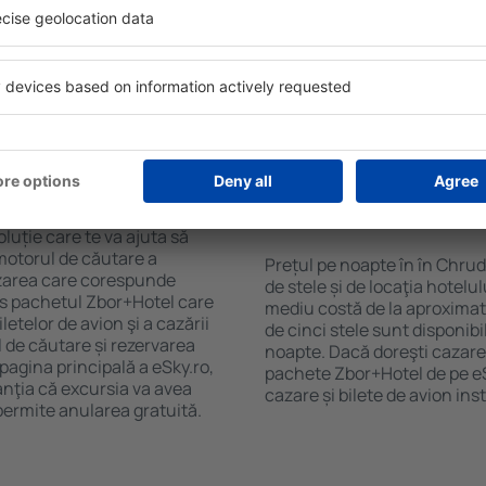
purile motorului de căutare
cu SPA, mini bar/seif în cam
ck-in și check-out, adăugați
masa, zonă de joacă pentru c
e şi gata! Rezultatele
informative despre cele mai 
ilă ȋn perioada selectată.
zonă. Unele proprietăți inclu
el ȋn centrul orașului,
Uneori, acestea încurajează 
lului.
în Chrudim.
ȋn în Chrudim?
Cât costă o noapte d
Chrudim?
luție care te va ajuta să
motorul de căutare a
Prețul pe noapte în în Chru
cazarea care corespunde
de stele și de locaţia hotelu
es pachetul Zbor+Hotel care
mediu costă de la aproximati
telor de avion şi a cazării
de cinci stele sunt disponib
l de căutare și rezervarea
noapte. Dacă doreşti cazare 
 pagina principală a eSky.ro,
pachete Zbor+Hotel de pe eSk
anţia că excursia va avea
cazare și bilete de avion in
permite anularea gratuită.