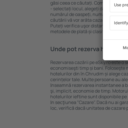
găsi ceea ce căutați. Completați câm
- selectați locul, alegeți data de che
numărul de oaspeți, numărul de camer
căutării vă vor arăta cazarea disponib
Puteți verifica uşor distanța de la hot
metodele de plată și clasificarea hote
Unde pot rezerva hoteluri 
Rezervarea cazării pe eSky.ro este o so
economiseşti timp și bani. Foloseşte 
hotelurilor din în Chrudim și alege 
cerințelor tale. Multe persoane au al
ȋnseamnă rezervarea instantanee a bile
şi, implicit, economie de timp. Motoru
hotelurilor ieftine sunt disponibile pe
ȋn secţiunea "Cazare". Dacă nu ai gar
loc, verifică dacă unitatea de cazare 