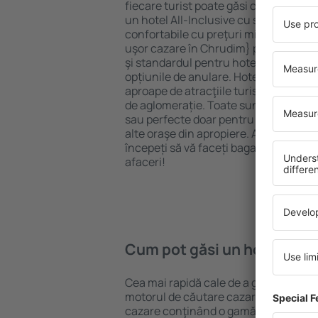
fiecare turist poate găsi cazare potriv
un hotel All-Inclusive cu standarde ȋn
confortabile cu preţuri mici? Cu ajuto
uşor cazare în Chrudim} pentru orice 
şi standardul pentru hotel, verificați 
opțiunile de anulare. Hotelurile în Ch
aproape de atracţiile turistice popula
de aglomerație. Toate sunt disponibi
sau perfecte doar pentru o noapte atun
alte oraşe din apropiere. Alegeți hotelu
începeți să vă faceți bagajele pentru 
afaceri!
Cum pot găsi un hotel în 
Cea mai rapidă cale de a găsi un hote
motorul de căutare cazare eSky. Baza
cazare conţinând o gamă largă de opţi