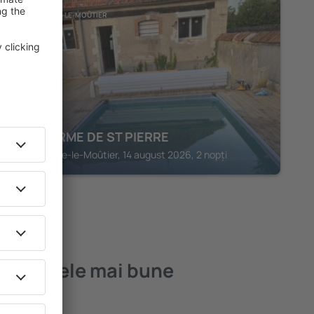
SAINT-PIERRE-LE-MOÛTIER
LE CHARME DE ST PIERRE
Saint-Pierre-le-Moûtier, 14 august 2026, 2 nopți
ier – cele mai bune