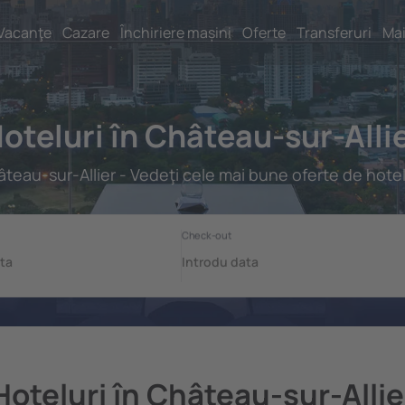
Vacanţe
Cazare
Închiriere mașini
Oferte
Transferuri
Mai
oteluri în Château-sur-Alli
teau-sur-Allier - Vedeţi cele mai bune oferte de hotel
Hoteluri în Château-sur-Allie