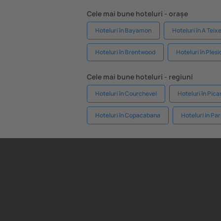
Cele mai bune hoteluri - orașe
Hoteluri în Bayamon
Hoteluri în A Teix
Hoteluri în Brentwood
Hoteluri în Plesi
Cele mai bune hoteluri - regiuni
Hoteluri în Courchevel
Hoteluri în Pica
Hoteluri în Copacabana
Hoteluri in Pa