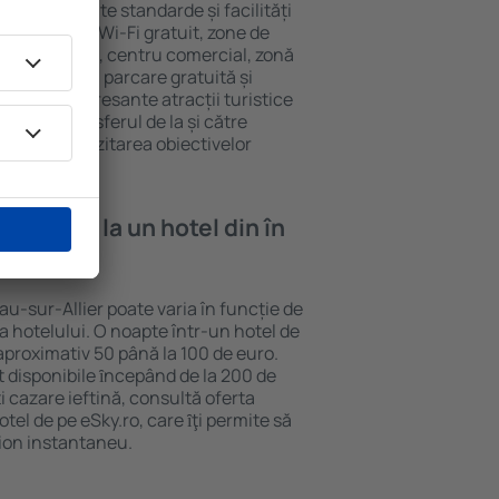
ier au diferite standarde și facilități
cvente sunt Wi-Fi gratuit, zone de
eif în cameră, centru comercial, zonă
pentru copii, parcare gratuită și
ele mai interesante atracții turistice
clud și transferul de la și către
curajează vizitarea obiectivelor
ur-Allier.
e cazare la un hotel din în
au-sur-Allier poate varia în funcție de
ia hotelului. O noapte într-un hotel de
aproximativ 50 până la 100 de euro.
nt disponibile ȋncepând de la 200 de
 cazare ieftină, consultă oferta
el de pe eSky.ro, care ȋţi permite să
vion instantaneu.