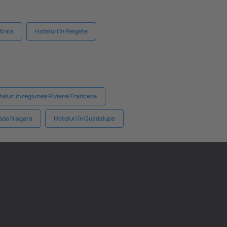
 Anna
Hoteluri în Reigate
eluri în regiunea Rivierei Franceze
cada Niagara
Hoteluri în Guadalupe