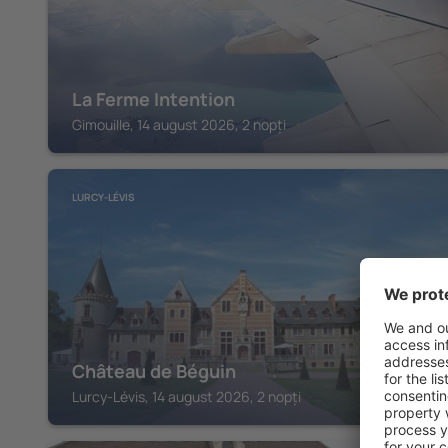
La Ferme Intention
Gimouille, 14 august 2026, 2 nopți
LURCY-LÉVIS
Château de Béguin
Lurcy-Lévis, 14 august 2026, 2 nopți