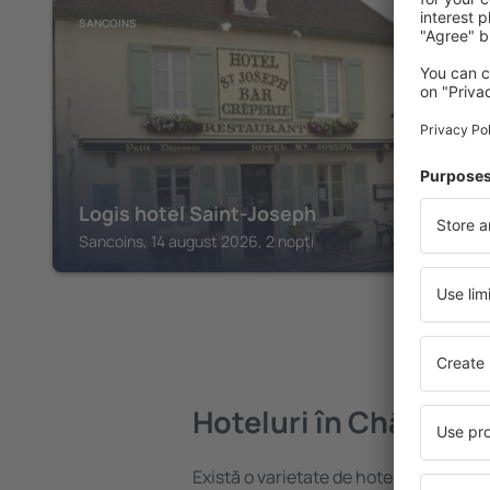
SANCOINS
Logis hotel Saint-Joseph
Sancoins, 14 august 2026, 2 nopți
Hoteluri în Château-s
Există o varietate de hoteluri disponib