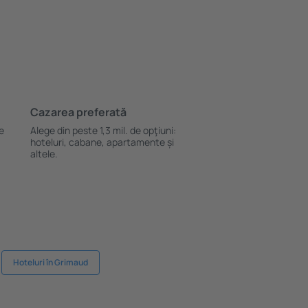
Cazarea preferată
le
Alege din peste 1,3 mil. de opţiuni:
hoteluri, cabane, apartamente și
altele.
Hoteluri în Grimaud