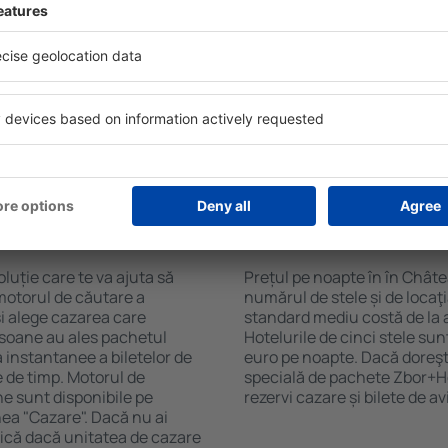
Sky. Baza mare de date cu
Hotelurile în Château-sur-All
gă de opţiuni este o
pentru oaspeți. Cele mai fre
. Completați câmpurile
wellness cu SPA, mini bar/s
, alegeți data de check-in și
de luat masa, zonă de joacă 
eți, numărul de camere şi
broșuri informative despre c
a cazarea disponibilă ȋn
din zonă. Unele proprietăți in
r distanța de la hotel ȋn
aeroport. Uneori, acestea în
clasificarea hotelului.
turistice de top în Château-s
n în Château-sur-
Cât costă o noapte d
Château-sur-Allier?
luție care te va ajuta să
Prețul pe noapte în în Châte
motorul de căutare a
numărul de stele și de locaţ
și alege cazarea care
standard mediu costă de la 
rsoane au ales pachetul
Hotelurile de cinci stele su
instantanee a biletelor de
euro pe noapte. Dacă doreşti
ie de timp. Motorul de
specială de pachete Zbor+Hot
ne sunt disponibile pe
rezervi cazare și bilete de a
nea "Cazare". Dacă nu ai
ifică dacă unitatea de cazare