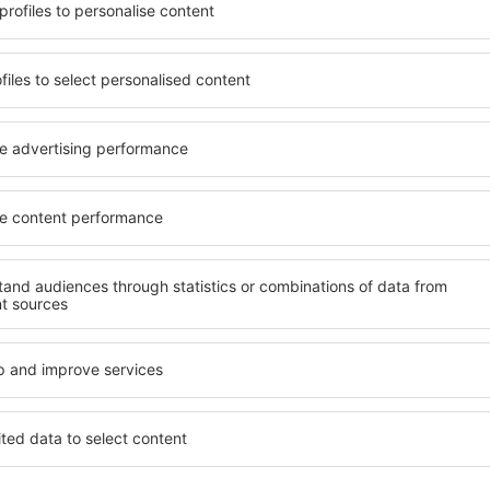
azare potrivită nevoilor sale.
O varietate de servicii și o 
andarde ȋnalte sau preferați
elementele cheie ale unui ho
 Cu ajutorul nostru puteți
bune hoteluri din Château-s
lier} pentru orice buget!
standard pentru servicii și o
ru hotel, verificați
oaspeți. O cazare cu standa
are. Hotelurile în Château-
locație, ȋn apropiere de prin
 atracţiile turistice
Allier. Oaspeții pot folosi p
 aglomerație. Toate sunt
sau un apartament care să c
au perfecte doar pentru o
posibil ca hotelurile cu sta
i alte oraşe din apropiere.
variabil, zone de wellness pre
 începeți să vă faceți
pentru copii. Cea mai bună 
ie de afaceri!
alegere perfectă pentru cuplu
călătorie de afaceri, precu
organizeze evenimente pentr
hâteau-sur-Allier?
Ce fel de facilităţi v
Château-sur-Allier?
l în Château-sur-Allier este