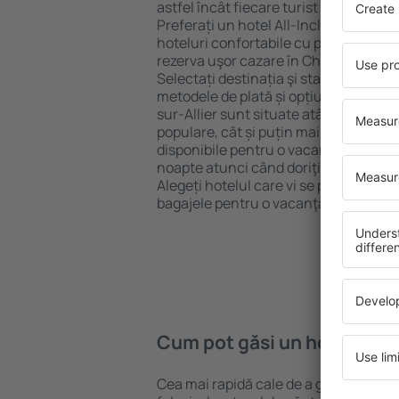
astfel încât fiecare turist poate găsi c
Preferați un hotel All-Inclusive cu st
hoteluri confortabile cu preţuri mici?
rezerva uşor cazare în Château-sur-Al
Selectați destinația şi standardul pent
metodele de plată și opțiunile de anul
sur-Allier sunt situate atât aproape de
populare, cât și puțin mai departe de
disponibile pentru o vacanță lungă s
noapte atunci când doriţi să vizitaţi ş
Alegeți hotelul care vi se potriveşte și
bagajele pentru o vacanţă sau călător
Cum pot găsi un hotel în C
Cea mai rapidă cale de a găsi un hote