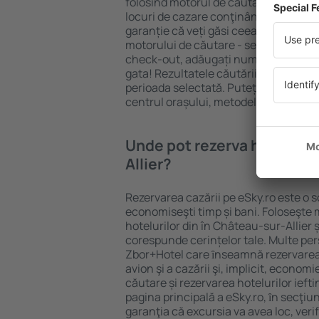
folosind motorul de căutare cazare e
locuri de cazare conţinând o gamă lar
garanție că veți găsi ceea ce căutați
motorului de căutare - selectați locul
check-out, adăugați numărul de oasp
gata! Rezultatele căutării vă vor arăt
perioada selectată. Puteți verifica uşo
centrul orașului, metodele de plată și 
Unde pot rezerva hoteluri ȋ
Allier?
Rezervarea cazării pe eSky.ro este o so
economiseşti timp și bani. Foloseşte 
hotelurilor din în Château-sur-Allier 
corespunde cerințelor tale. Multe pe
Zbor+Hotel care ȋnseamnă rezervarea 
avion şi a cazării şi, implicit, econom
căutare și rezervarea hotelurilor iefti
pagina principală a eSky.ro, ȋn secţiu
garanţia că excursia va avea loc, ver