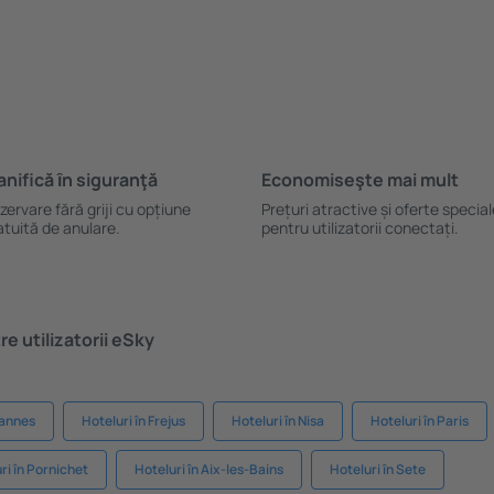
anifică ȋn siguranţă
Economiseşte mai mult
zervare fără griji cu opțiune
Prețuri atractive și oferte specia
atuită de anulare.
pentru utilizatorii conectați.
e utilizatorii eSky
Cannes
Hoteluri în Frejus
Hoteluri în Nisa
Hoteluri în Paris
ri în Pornichet
Hoteluri în Aix-les-Bains
Hoteluri în Sete