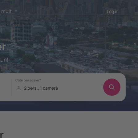
 mult
Log in
er
uri!
r