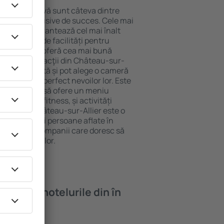
locație atractivă sunt câteva dintre
tel All-Inclusive de succes. Cele mai
ur-Allier garantează cel mai înalt
 gamă largă de facilități pentru
rde ridicate oferă cea mai bună
cipalele distracţii din Château-sur-
arcarea gratuită și pot alege o cameră
orespundă perfect nevoilor lor. Este
ndarde ȋnalte să ofere un meniu
cum spa și fitness, și activități
cazare în Château-sur-Allier este o
ri, familii și persoane aflate în
m și pentru companii care doresc să
u angajații lor.
oi găsi ȋn hotelurile din în