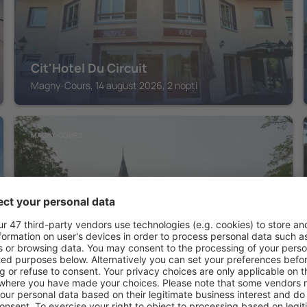
Cit'Hotel Du Circuit
Magny-Cours, 14 august 2026, 2 nopți
MAGNY-COURS
Château - Hôtel Le Sallay
Magny-Cours, 14 august 2026, 2 nopți