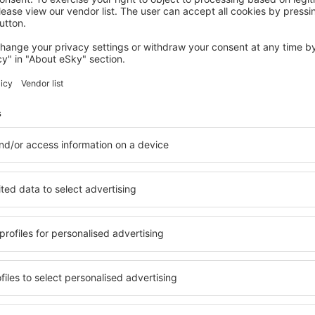
LE VEURDRE
Logis Hôtel du Pont Neuf
Le Veurdre, 14 august 2026, 2 nopți
Vedeți mai multe hoteluri în Château-sur-Allier
ur-Allier
Château-sur-All
hoteluri
ile în Château-sur-Allier,