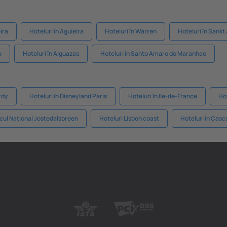
eira
Hoteluri în Aguieira
Hoteluri în Warren
Hoteluri în Sankt
o
Hoteluri în Alguazas
Hoteluri în Santo Amaro do Maranhao
rdy
Hoteluri în Disneyland Paris
Hoteluri în Ile-de-France
Hot
rcul Național Jostedalsbreen
Hoteluri Lisbon coast
Hoteluri in Cas