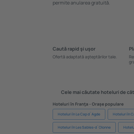
permite anularea gratuită.
Caută rapid şi uşor
Pl
Ofertă adaptată aşteptărilor tale.
Re
gr
Cele mai căutate hoteluri de cătr
Hoteluri în Franţa - Orașe populare
Hoteluri în Le Cap d`Agde
Hoteluri în 
Hoteluri în Les Sables-d`Olonne
Hotelu