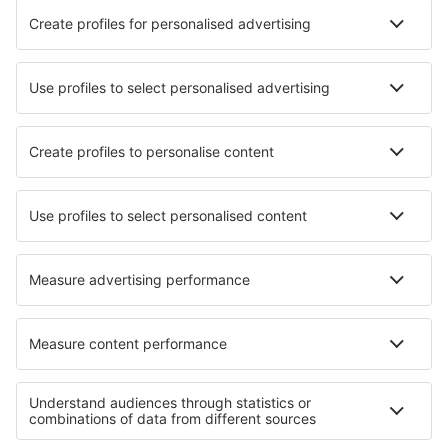
Cele mai bune locuri de cazare - orașe
Cazare în Saint-Front-de-Pradoux
Cazare în Sutton
Cazare în Saint-Branchs
Cazare în Molenhoek
Cazare în La Ensenada
Cazare în Pénestin
Cazare în Canvey Island
Cazare în Sunrise Beach
Cazare în Ochiltree
Cazare în Santa Cruz Cabrali
Cele mai bune locuri de cazare - regiuni
Cazare in Val di Fiemme
Cazare in Campania
Cazare in Lacul Como
Cazare in Dolomites
Cazare in Pejo Fonti
Cazare in Formentera