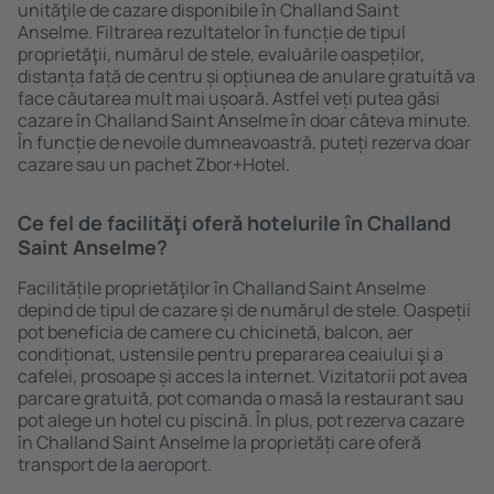
unităţile de cazare disponibile în Challand Saint
Anselme. Filtrarea rezultatelor în funcție de tipul
proprietăţii, numărul de stele, evaluările oaspeților,
distanța față de centru și opțiunea de anulare gratuită va
face căutarea mult mai ușoară. Astfel veți putea găsi
cazare în Challand Saint Anselme în doar câteva minute.
În funcție de nevoile dumneavoastră, puteți rezerva doar
cazare sau un pachet Zbor+Hotel.
Ce fel de facilităţi oferă hotelurile în Challand
Saint Anselme?
Facilitățile proprietăţilor în Challand Saint Anselme
depind de tipul de cazare și de numărul de stele. Oaspeții
pot beneficia de camere cu chicinetă, balcon, aer
condiționat, ustensile pentru prepararea ceaiului şi a
cafelei, prosoape și acces la internet. Vizitatorii pot avea
parcare gratuită, pot comanda o masă la restaurant sau
pot alege un hotel cu piscină. În plus, pot rezerva cazare
în Challand Saint Anselme la proprietăți care oferă
transport de la aeroport.