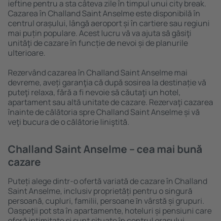
ieftine pentru a sta câteva zile în timpul unui city break.
Cazarea în Challand Saint Anselme este disponibilă în
centrul orașului, lângă aeroport și în cartiere sau regiuni
mai puțin populare. Acest lucru vă va ajuta să găsiţi
unităţi de cazare în funcție de nevoi și de planurile
ulterioare.
Rezervând cazarea în Challand Saint Anselme mai
devreme, aveți garanţia că după sosirea la destinație vă
puteţi relaxa, fără a fi nevoie să căutaţi un hotel,
apartament sau altă unitate de cazare. Rezervaţi cazarea
înainte de călătoria spre Challand Saint Anselme și vă
veţi bucura de o călătorie liniştită.
Challand Saint Anselme – cea mai bună
cazare
Puteți alege dintr-o ofertă variată de cazare în Challand
Saint Anselme, inclusiv proprietăți pentru o singură
persoană, cupluri, familii, persoane ȋn vârstă și grupuri.
Oaspeţii pot sta în apartamente, hoteluri și pensiuni care
oferă intimitate și sunt situate în centrul orașului