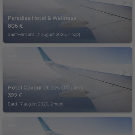
Paradise Hotel & Wellness
806
€
Saint-Vincent, 21 august 2026, 4 nopți
BARD
Hotel Cavour et des Officiers
322
€
Bard, 17 august 2026, 2 nopți
AYAS