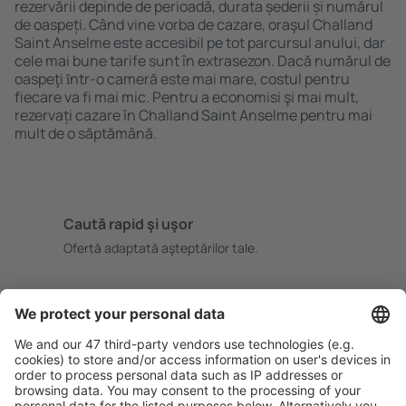
rezervării depinde de perioadă, durata șederii și numărul
de oaspeți. Când vine vorba de cazare, oraşul Challand
Saint Anselme este accesibil pe tot parcursul anului, dar
cele mai bune tarife sunt în extrasezon. Dacă numărul de
oaspeţi ȋntr-o cameră este mai mare, costul pentru
fiecare va fi mai mic. Pentru a economisi şi mai mult,
rezervați cazare în Challand Saint Anselme pentru mai
mult de o săptămână.
Caută rapid şi uşor
Ofertă adaptată aşteptărilor tale.
Planifică ȋn siguranţă
Rezervare fără griji cu opțiune gratuită de anulare.
Economiseşte mai mult
Prețuri atractive și oferte speciale pentru utilizatorii