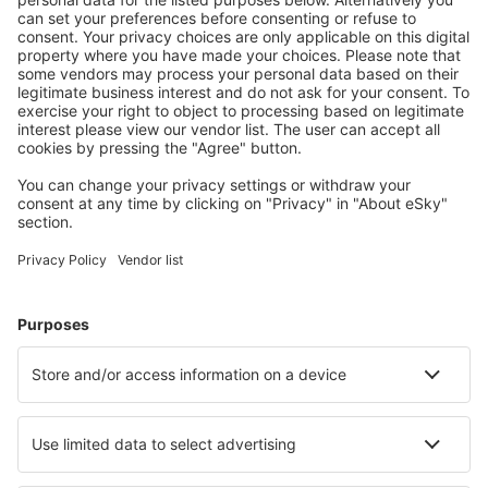
conectați.
Cazarea preferată
Alege din peste 1,3 mil. de opţiuni: hoteluri, cabane,
apartamente și altele.
Cele mai căutate cazări de către utilizatorii eSky
Cazare în Italia - Orașe populare
Cazare în Milano
Cazare în Napoli
Cazare în Palermo
Cazare în Roma
Cazare în Florenţa
Cazare în Torri del Benaco
Cazare în Bibione
Cazare în Numana
Cazare în Ravenna
Cazare în Mazara del Vallo