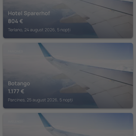
Hotel Sparerhof
804
€
Terlano, 24 august 2026, 5 nopți
PARCINES
Botango
1.177
€
Parcines, 25 august 2026, 5 nopți
AVELENGO