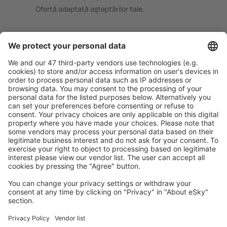
Ofertă adaptată aşteptărilor tale.
Planifică ȋn siguranţă
Rezervare fără griji cu opțiune gratuită de anulare.
Economiseşte mai mult
Prețuri atractive și oferte speciale pentru utilizatorii
conectați.
Cazarea preferată
Alege din peste 1,3 mil. de opţiuni: hoteluri, cabane,
apartamente și altele.
Cele mai căutate hoteluri de către utilizatorii eSky
Hoteluri în Italia - Orașe populare