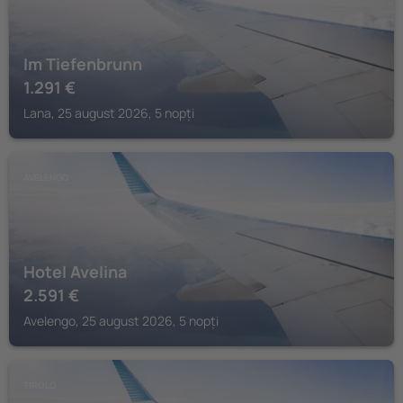
Im Tiefenbrunn
1.291
€
Lana, 25 august 2026, 5 nopți
AVELENGO
Hotel Avelina
2.591
€
Avelengo, 25 august 2026, 5 nopți
TIROLO