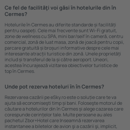
Ce fel de facilităţi voi găsi ȋn hotelurile din în
Cermes?
Hotelurile în Cermes au diferite standarde și facilități
pentru oaspeți. Cele mai frecvente sunt Wi-Fi gratuit,
zone de wellness cu SPA, mini bar/seif în cameră, centru
comercial, zonă de luat masa, zonă de joacă pentru copii,
parcare gratuită și broșuri informative despre cele mai
interesante atracții turistice din zonă. Unele proprietăți
includ și transferul de la și către aeroport. Uneori,
acestea încurajează vizitarea obiectivelor turistice de
top în Cermes.
Unde pot rezerva hoteluri ȋn în Cermes?
Rezervarea cazării pe eSky.ro este o soluție care te va
ajuta să economiseşti timp și bani. Foloseşte motorul de
căutare a hotelurilor din în Cermes și alege cazarea care
corespunde cerințelor tale. Multe persoane au ales
pachetul Zbor+Hotel care ȋnseamnă rezervarea
instantanee a biletelor de avion şi a cazării şi, implicit,