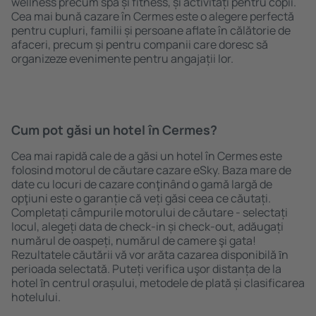
wellness precum spa și fitness, și activități pentru copii.
Cea mai bună cazare în Cermes este o alegere perfectă
pentru cupluri, familii și persoane aflate în călătorie de
afaceri, precum și pentru companii care doresc să
organizeze evenimente pentru angajații lor.
Cum pot găsi un hotel în Cermes?
Cea mai rapidă cale de a găsi un hotel în Cermes este
folosind motorul de căutare cazare eSky. Baza mare de
date cu locuri de cazare conţinând o gamă largă de
opţiuni este o garanție că veți găsi ceea ce căutați.
Completați câmpurile motorului de căutare - selectați
locul, alegeți data de check-in și check-out, adăugați
numărul de oaspeți, numărul de camere şi gata!
Rezultatele căutării vă vor arăta cazarea disponibilă ȋn
perioada selectată. Puteți verifica uşor distanța de la
hotel ȋn centrul orașului, metodele de plată și clasificarea
hotelului.