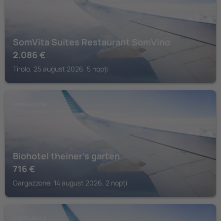
SomVita Suites Restaurant SomVino
2.086
€
Tirolo, 25 august 2026, 5 nopți
GARGAZZONE
Biohotel theiner's garten
716
€
Gargazzone, 14 august 2026, 2 nopți
CASTELBELLO