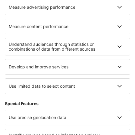
Cele mai bune hoteluri - regiuni
Hoteluri in Lacul Como
Hoteluri in Pejo Fonti
Hoteluri in Lacul Garda
Hoteluri in Val di Fassa
Hoteluri in Sicilia
Hoteluri în Guadalupe
Hoteluri in Kiustendil
Hoteluri in Chiang Rai
Hoteluri in Central Moravia
Hoteluri in Farnebofjarden National Park