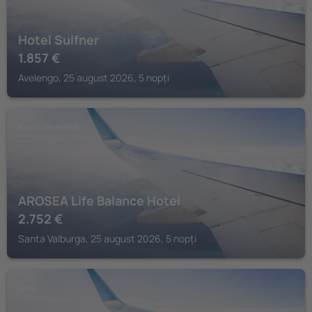
Hotel Sulfner
1.857
€
Avelengo, 25 august 2026, 5 nopți
SANTA VALBURGA
AROSEA Life Balance Hotel
2.752
€
Santa Valburga, 25 august 2026, 5 nopți
LANA