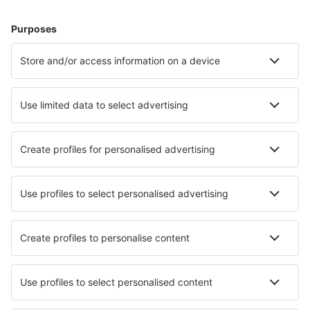
Hoteluri în Milano
Hoteluri în Florenţa
Hoteluri în Napoli
Hoteluri în Palermo
Hoteluri în Roma
Hoteluri în Gaiole in Chianti
Hoteluri în Fasano
Hoteluri în Forio
Hoteluri în Capo Testa
Hoteluri în Sperlonga
Cele mai bune hoteluri - orașe
Hoteluri în Horseman's Green
Hoteluri în Kalkrand
Hoteluri în Pussellawa
Hoteluri în Bo
Hoteluri în Beerze
Hoteluri în Carrejo
Hoteluri în Tonsberg
Hoteluri în Czorsztyn
Hoteluri în Wirrina Cove
Hoteluri în Labis