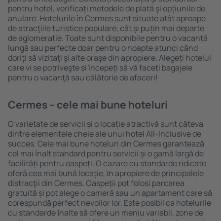
pentru hotel, verificați metodele de plată și opțiunile de
anulare. Hotelurile în Cermes sunt situate atât aproape
de atracţiile turistice populare, cât și puțin mai departe
de aglomerație. Toate sunt disponibile pentru o vacanță
lungă sau perfecte doar pentru o noapte atunci când
doriţi să vizitaţi şi alte oraşe din apropiere. Alegeți hotelul
care vi se potriveşte și începeți să vă faceți bagajele
pentru o vacanţă sau călătorie de afaceri!
Cermes – cele mai bune hoteluri
O varietate de servicii și o locație atractivă sunt câteva
dintre elementele cheie ale unui hotel All-Inclusive de
succes. Cele mai bune hoteluri din Cermes garantează
cel mai înalt standard pentru servicii și o gamă largă de
facilități pentru oaspeți. O cazare cu standarde ridicate
oferă cea mai bună locație, ȋn apropiere de principalele
distracţii din Cermes. Oaspeții pot folosi parcarea
gratuită și pot alege o cameră sau un apartament care să
corespundă perfect nevoilor lor. Este posibil ca hotelurile
cu standarde ȋnalte să ofere un meniu variabil, zone de