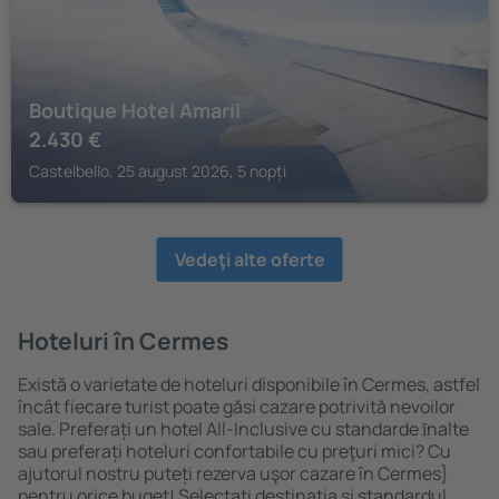
Boutique Hotel Amaril
2.430
€
Castelbello, 25 august 2026, 5 nopți
Vedeţi alte oferte
Hoteluri în Cermes
Există o varietate de hoteluri disponibile în Cermes, astfel
încât fiecare turist poate găsi cazare potrivită nevoilor
sale. Preferați un hotel All-Inclusive cu standarde ȋnalte
sau preferați hoteluri confortabile cu preţuri mici? Cu
ajutorul nostru puteți rezerva uşor cazare în Cermes}
pentru orice buget! Selectați destinația şi standardul