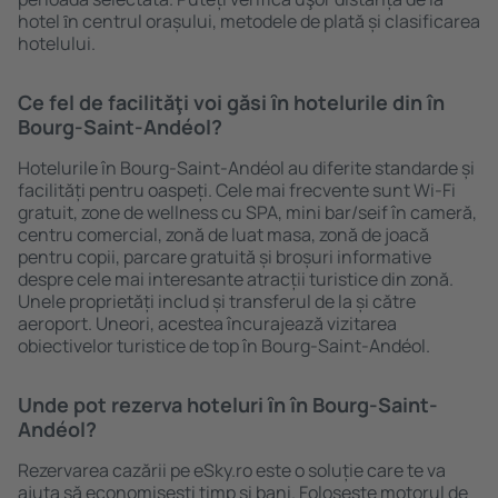
hotel ȋn centrul orașului, metodele de plată și clasificarea
hotelului.
Ce fel de facilităţi voi găsi ȋn hotelurile din în
Bourg-Saint-Andéol?
Hotelurile în Bourg-Saint-Andéol au diferite standarde și
facilități pentru oaspeți. Cele mai frecvente sunt Wi-Fi
gratuit, zone de wellness cu SPA, mini bar/seif în cameră,
centru comercial, zonă de luat masa, zonă de joacă
pentru copii, parcare gratuită și broșuri informative
despre cele mai interesante atracții turistice din zonă.
Unele proprietăți includ și transferul de la și către
aeroport. Uneori, acestea încurajează vizitarea
obiectivelor turistice de top în Bourg-Saint-Andéol.
Unde pot rezerva hoteluri ȋn în Bourg-Saint-
Andéol?
Rezervarea cazării pe eSky.ro este o soluție care te va
ajuta să economiseşti timp și bani. Foloseşte motorul de