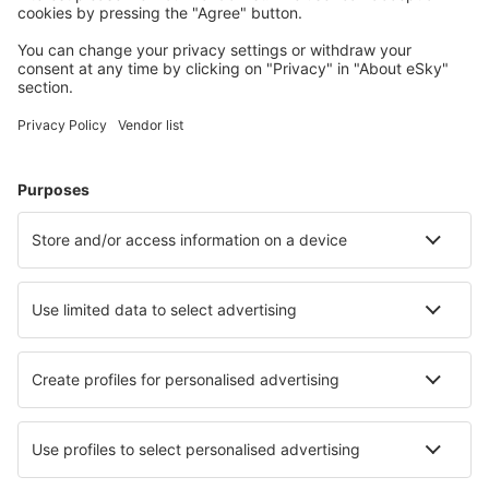
Cele mai căutate hoteluri de către utilizatorii eSky
Hoteluri în Franţa - Orașe populare
Hoteluri în Le Cap d`Agde
Hoteluri în Cannes
Hoteluri în Frejus
Hoteluri în Nisa
Hoteluri în Paris
Hoteluri în Talmont-Saint-Hilaire
Hoteluri în Bordeaux
Hoteluri în Huez
Hoteluri în La Teste-de-Buch
Hoteluri în Seignosse
Cele mai bune hoteluri - orașe
Hoteluri în Kempten
Hoteluri Willow Street
Hoteluri în Kõõru
Hoteluri în Vasterhaninge
Hoteluri în Vallo Della Lucania
Hoteluri în Giewartów