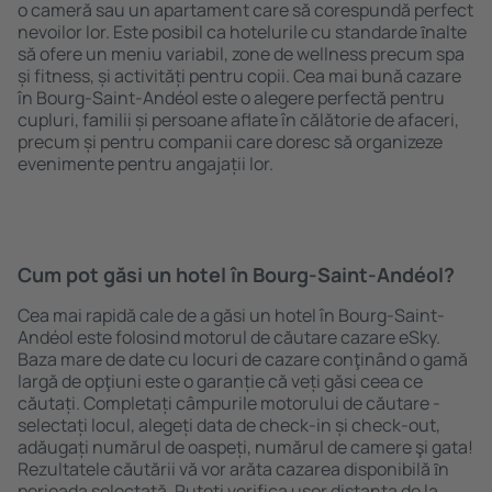
o cameră sau un apartament care să corespundă perfect
nevoilor lor. Este posibil ca hotelurile cu standarde ȋnalte
să ofere un meniu variabil, zone de wellness precum spa
și fitness, și activități pentru copii. Cea mai bună cazare
în Bourg-Saint-Andéol este o alegere perfectă pentru
cupluri, familii și persoane aflate în călătorie de afaceri,
precum și pentru companii care doresc să organizeze
evenimente pentru angajații lor.
Cum pot găsi un hotel în Bourg-Saint-Andéol?
Cea mai rapidă cale de a găsi un hotel în Bourg-Saint-
Andéol este folosind motorul de căutare cazare eSky.
Baza mare de date cu locuri de cazare conţinând o gamă
largă de opţiuni este o garanție că veți găsi ceea ce
căutați. Completați câmpurile motorului de căutare -
selectați locul, alegeți data de check-in și check-out,
adăugați numărul de oaspeți, numărul de camere şi gata!
Rezultatele căutării vă vor arăta cazarea disponibilă ȋn
perioada selectată. Puteți verifica uşor distanța de la