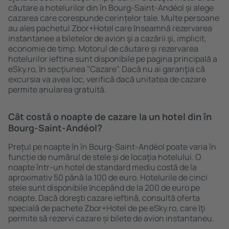
căutare a hotelurilor din în Bourg-Saint-Andéol și alege
cazarea care corespunde cerințelor tale. Multe persoane
au ales pachetul Zbor+Hotel care ȋnseamnă rezervarea
instantanee a biletelor de avion şi a cazării şi, implicit,
economie de timp. Motorul de căutare și rezervarea
hotelurilor ieftine sunt disponibile pe pagina principală a
eSky.ro, ȋn secţiunea "Cazare". Dacă nu ai garanţia că
excursia va avea loc, verifică dacă unitatea de cazare
permite anularea gratuită.
Cât costă o noapte de cazare la un hotel din în
Bourg-Saint-Andéol?
Prețul pe noapte în în Bourg-Saint-Andéol poate varia în
funcție de numărul de stele și de locaţia hotelului. O
noapte într-un hotel de standard mediu costă de la
aproximativ 50 până la 100 de euro. Hotelurile de cinci
stele sunt disponibile ȋncepând de la 200 de euro pe
noapte. Dacă doreşti cazare ieftină, consultă oferta
specială de pachete Zbor+Hotel de pe eSky.ro, care ȋţi
permite să rezervi cazare și bilete de avion instantaneu.