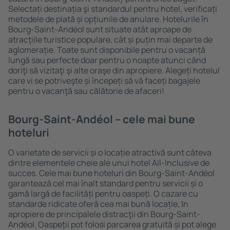
Selectați destinația şi standardul pentru hotel, verificați
metodele de plată și opțiunile de anulare. Hotelurile în
Bourg-Saint-Andéol sunt situate atât aproape de
atracţiile turistice populare, cât și puțin mai departe de
aglomerație. Toate sunt disponibile pentru o vacanță
lungă sau perfecte doar pentru o noapte atunci când
doriţi să vizitaţi şi alte oraşe din apropiere. Alegeți hotelul
care vi se potriveşte și începeți să vă faceți bagajele
pentru o vacanţă sau călătorie de afaceri!
Bourg-Saint-Andéol – cele mai bune
hoteluri
O varietate de servicii și o locație atractivă sunt câteva
dintre elementele cheie ale unui hotel All-Inclusive de
succes. Cele mai bune hoteluri din Bourg-Saint-Andéol
garantează cel mai înalt standard pentru servicii și o
gamă largă de facilități pentru oaspeți. O cazare cu
standarde ridicate oferă cea mai bună locație, ȋn
apropiere de principalele distracţii din Bourg-Saint-
Andéol. Oaspeții pot folosi parcarea gratuită și pot alege