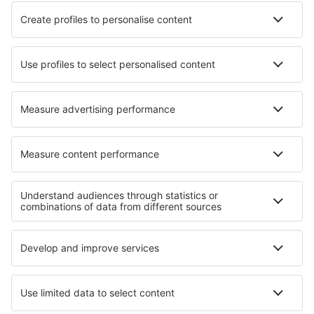
Hoteluri în Mai Fat
Hoteluri în Kamakura
Hoteluri în Grendon Underwood
Hoteluri în La Coma i la Pedra
Cele mai bune hoteluri - regiuni
Hoteluri în Aquitania
Hoteluri în Tignes
Hoteluri in Alpii Francezi
Hoteluri în Val Thorens
Hoteluri în Franța
Hoteluri on North Sea Coast
Hoteluri in Faaker See
Hoteluri in Table Mountain National Park
Hoteluri in Guvernoratul Qalyubia
Hoteluri în Parcul Național Torres del Paine