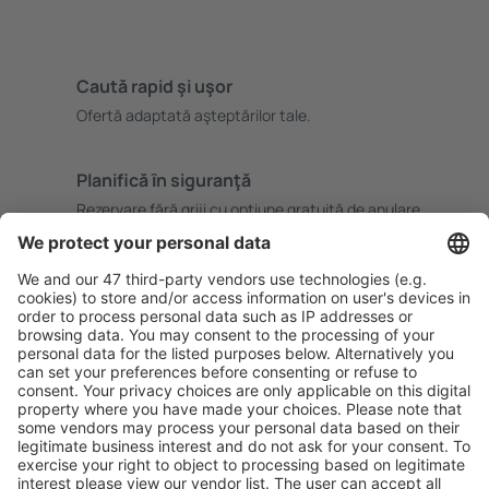
Caută rapid şi uşor
Ofertă adaptată aşteptărilor tale.
Planifică ȋn siguranţă
Rezervare fără griji cu opțiune gratuită de anulare.
Economiseşte mai mult
Prețuri atractive și oferte speciale pentru utilizatorii
conectați.
Cazarea preferată
Alege din peste 1,3 mil. de opţiuni: hoteluri, cabane,
apartamente și altele.