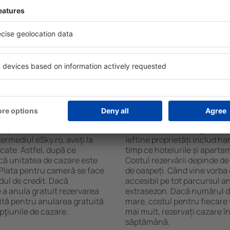
soane, motorul de căutare va
de numărul de stele. Oaspeț
în Borghamn. Filtrarea
chicinetă, balcon, aer condi
tăţii, numărul de stele,
ceaiului şi a cafelei, prosoap
e centru și opțiunea de
avea parcare gratuită, pot 
t mai ușoară. Astfel veți
alege un hotel cu piscină. Î
r câteva minute. În funcție
la proprietăți care oferă tra
erva doar cazare sau un
n Borghamn?
Cât costă cazarea 
 pot fi făcute online.
Costul cazării în Borghamn d
ermediul eSky.ro, aveţi la
ieftine proprietăți includ ha
icate. Astfel, după ce
timp ce hotelurile și aparta
că unitatea de cazare este
Costul rezervării depinde de
. Plata pentru cameră se face
de oaspeți. Când vine vorba
dul de credit. Dacă
accesibil pe tot parcursul an
e a anula gratuit rezervarea
extrasezon. Dacă numărul d
tă pentru anularea gratuită
mare, costul pentru fiecare 
pţiunile de cazare.
mai mult, rezervați cazare 
săptămână.