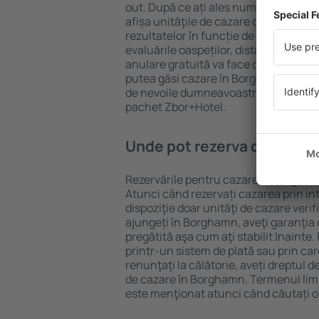
out. După ce ați ales numărul de per
afișa unităţile de cazare disponibile 
rezultatelor în funcție de tipul proprie
evaluările oaspeților, distanța față d
anulare gratuită va face căutarea mul
putea găsi cazare în Borghamn în doa
de nevoile dumneavoastră, puteți rez
pachet Zbor+Hotel.
Unde pot rezerva cazare î
Rezervările pentru cazare în Borghamn
Atunci când rezervați cazarea prin int
dispoziţie doar unităţi de cazare verif
ajungeți în Borghamn, aveţi garanţia 
pregătită aşa cum aţi stabilit ȋnainte
printr-un sistem de plată sau prin car
renunţaţi la călătorie, aveți dreptul d
de cazare în Borghamn. Termenul limi
este menţionat atunci când căutați o