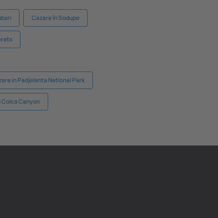
uban
Cazare în Sodupe
erets
are in Padjelanta National Park
n Colca Canyon