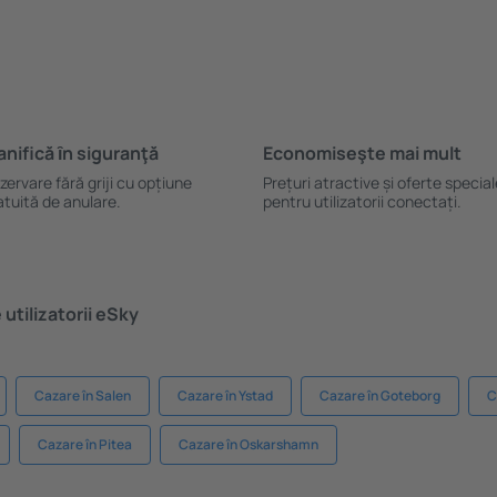
anifică ȋn siguranţă
Economiseşte mai mult
zervare fără griji cu opțiune
Prețuri atractive și oferte specia
atuită de anulare.
pentru utilizatorii conectați.
utilizatorii eSky
Cazare în Salen
Cazare în Ystad
Cazare în Goteborg
C
Cazare în Pitea
Cazare în Oskarshamn