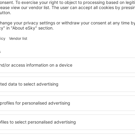
VADSTENA
Birgittasystrarnas Gästhem
Vadstena, 14 august 2026, 2 nopți
Vedeţi mai multe oferte în Borghamn
Borghamn – cea
cazare pentru fiecare buget
Puteți alege dintr-o ofertă 