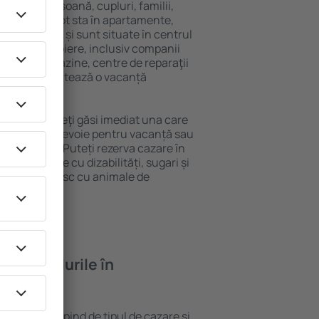
 singură persoană, cupluri, familii,
i. Oaspeţii pot sta în apartamente,
ră intimitate și sunt situate în centrul
ile din apropiere, inclusiv companii
 public, magazine, centre de reparaţii
stracţie, garantează o vacanță
 Borghamn, veţi găsi imediat una care
 tot ce aveți nevoie pentru vacanță sau
nația aleasă. Puteți rezerva cazare în
 persoanele cu dizabilități, sugari și
care călătoresc cu animale de
feră hotelurile în
n Borghamn depind de tipul de cazare și