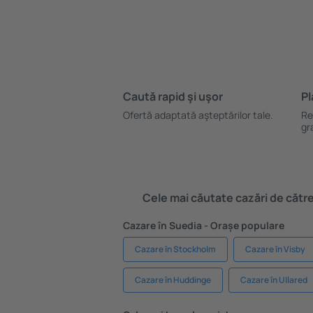
Caută rapid şi uşor
Pl
Ofertă adaptată aşteptărilor tale.
Re
gr
Cele mai căutate cazări de către 
Cazare în Suedia - Orașe populare
Cazare în Stockholm
Cazare în Visby
Cazare în Huddinge
Cazare în Ullared