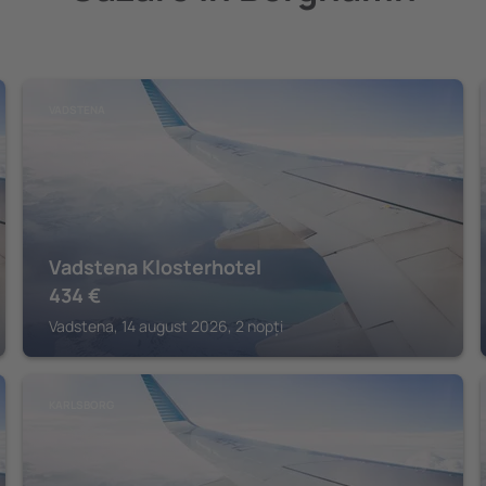
VADSTENA
Vadstena Klosterhotel
434
€
Vadstena, 14 august 2026, 2 nopți
KARLSBORG