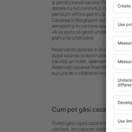
şi pentru nevoi variate. Puteți benefic
dotate cu tot confortul, cu numeroase 
pensiuni ieftine pentru a sta câteva zi
Cazarea în Borghamn este disponibilă 
aeroport și în cartiere sau regiuni ma
vă va ajuta să găsiţi unităţi de cazare 
planurile ulterioare.
Rezervând cazarea în Borghamn mai d
după sosirea la destinație vă puteţi rel
căutaţi un hotel, apartament sau altă
Rezervaţi cazarea înainte de călători
bucura de o călătorie liniştită.
Cum pot găsi cazare în Bo
Puteți găsi rapid cazare în Borghamn
căutare. Introduceți destinația și dat