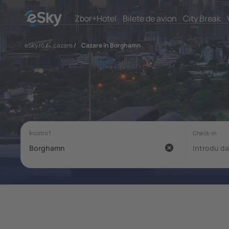
Zbor+Hotel
Bilete de avion
City Break
eSky.ro
/
cazare
/
Cazare în Borghamn