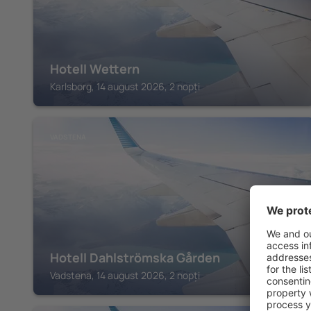
Hotell Wettern
Karlsborg, 14 august 2026, 2 nopți
VADSTENA
Hotell Dahlströmska Gården
Vadstena, 14 august 2026, 2 nopți