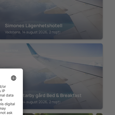
Simones Lägenhetshotell
Vadstena, 14 august 2026, 2 nopți
VADSTENA
Kungs Starby gård Bed & Breakfast
Vadstena, 14 august 2026, 2 nopți