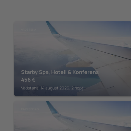
VADSTENA
Starby Spa, Hotell & Konferens
456
€
Vadstena, 14 august 2026, 2 nopți
KARLSBORG