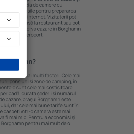
ii pot beneficia de camere cu
ționat, ustensile pentru prepararea
e și acces la internet. Vizitatorii pot
comanda o masă la restaurant sau pot
n plus, pot rezerva cazare în Borghamn
nsport de la aeroport.
în Borghamn?
epinde de mai mulți factori. Cele mai
nuri, pensiuni și zone de camping, în
mentele sunt cele mai costisitoare.
 perioadă, durata șederii și numărul
 de cazare, oraşul Borghamn este
ului, dar cele mai bune tarife sunt în
e oaspeţi ȋntr-o cameră este mai
va fi mai mic. Pentru a economisi şi
în Borghamn pentru mai mult de o