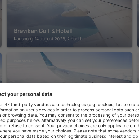
Breviken Golf & Hotell
Karlsborg, 14 august 2026, 2 nopți
KARLSBORG
Ediths Pensionat
Karlsborg, 14 august 2026, 2 nopți