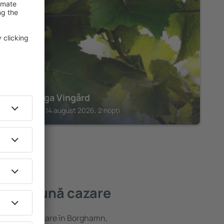
VADERSTAD
Särtshöga Vingård
Vaderstad, 14 august 2026, 2 nopți
 mai bună cazare
variată de cazare în Borghamn,