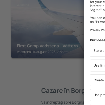
VADSTENA
First Camp Vadstena - Vättern
Vadstena, 14 august 2026, 2 nopți
Cazare în Borghamn
Vă ȋndreptaţi spre Borghamn? Găsiți 