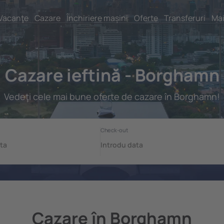
Vacanţe
Cazare
Închiriere mașini
Oferte
Transferuri
Mai
Cazare ieftină - Borghamn
Vedeţi cele mai bune oferte de cazare în Borghamn!
Cazare în Borghamn