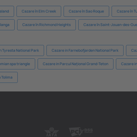
Island
Cazare în Elm Creek
Cazare în Sao Roque
Cazare în T
langa
Cazare în Richmond Heights
Cazare în Saint-Jouan-des-Gu
n Tyresta National Park
Cazare in Farnebofjarden National Park
Caz
mian spa triangle
Cazare in Parcul Național Grand-Teton
Cazare i
n Tolima