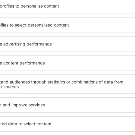
ia de proprietăți spațioase,
inclusiv proprietăți pentru o
facilități, precum și de
persoane ȋn vârstă și grupur
le în timpul unui city break.
hoteluri și pensiuni care ofe
în centrul orașului, lângă
orașului Borghamn. Facilităț
i puțin populare. Acest lucru
de închirieri auto, transport
în funcție de nevoi și de
și locuri de relaxare sau di
extraordinară.
evreme, aveți garanţia că
Dacă doriţi cazare de lux în
axa, fără a fi nevoie să
să se potrivească. Veți găsi
 unitate de cazare.
călătoria de afaceri la desti
a spre Borghamn și vă veţi
Borghamn cu facilități pentru
copii, precum și pentru cei 
companie.
rghamn?
Ce fel de facilităţi o
Borghamn?
 folosind un motor de
ele de check-in și check-
Facilitățile proprietăţilor î