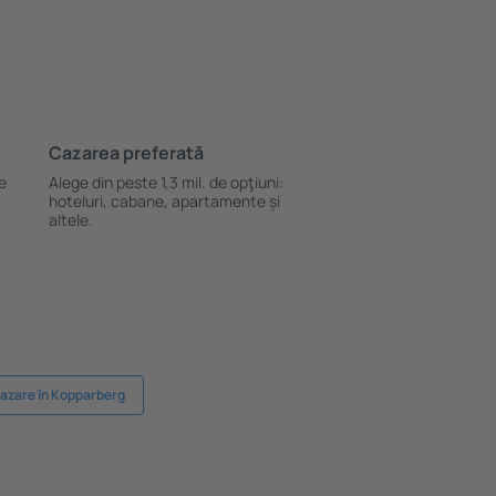
Cazarea preferată
le
Alege din peste 1,3 mil. de opţiuni:
hoteluri, cabane, apartamente și
altele.
azare în Kopparberg