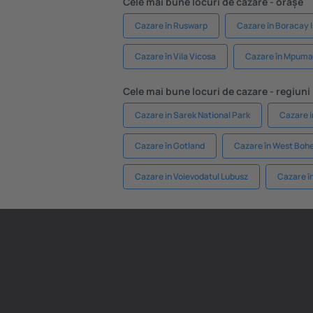
Cele mai bune locuri de cazare - orașe
Cazare în Ruswarp
Cazare în Boracay 
Cazare în Vila Vicosa
Cazare în Mpuma
Cele mai bune locuri de cazare - regiuni
Cazare in Sarek National Park
Cazare i
Cazare în Gotland
Cazare în West Bohe
Cazare in Voievodatul Lubusz
Cazare î