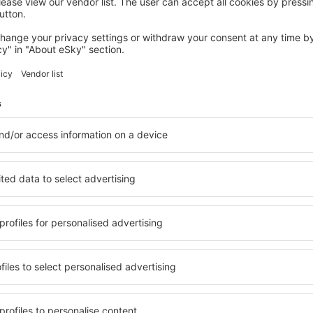
SENEFFE
Le Manoir du Capitaine
341
€
Seneffe, 14 august 2026, 2 nopți
Vedeți mai multe hoteluri în Les Bons Villers
illers
Les Bons Villers
hoteluri
le în Les Bons Villers, astfel