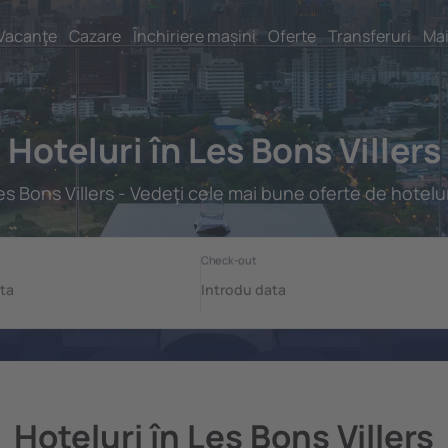
Vacanţe
Cazare
Închiriere mașini
Oferte
Transferuri
Mai
Hoteluri în Les Bons Villers
es Bons Villers - Vedeţi cele mai bune oferte de hotelur
Hoteluri în Les Bons Villers