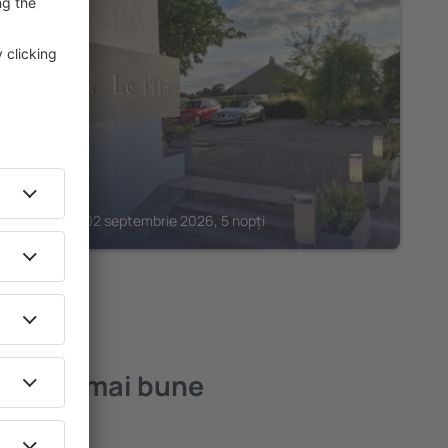
WATERLOO
Le 1815
540
€
Waterloo, 02 septembrie 2026, 5 nopți
 – cele mai bune