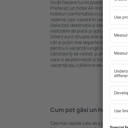
încât fiecare turist poate găsi cazare 
Preferați un hotel All-Inclusive cu st
hoteluri confortabile cu preţuri mici?
rezerva uşor cazare în Les Bons Viller
Selectați destinația şi standardul pent
metodele de plată și opțiunile de anul
Villers sunt situate atât aproape de at
cât și puțin mai departe de aglomeraț
pentru o vacanță lungă sau perfecte 
când doriţi să vizitaţi şi alte oraşe di
care vi se potriveşte și începeți să vă
vacanţă sau călătorie de afaceri!
Cum pot găsi un hotel în Le
Cea mai rapidă cale de a găsi un hotel