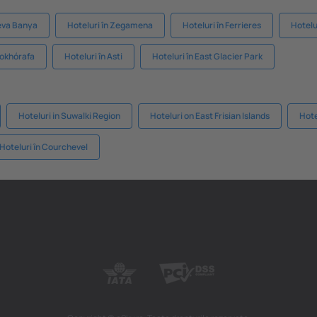
reva Banya
Hoteluri în Zegamena
Hoteluri în Ferrieres
Hotelur
sokhórafa
Hoteluri în Asti
Hoteluri în East Glacier Park
Hoteluri in Suwalki Region
Hoteluri on East Frisian Islands
Hote
Hoteluri în Courchevel