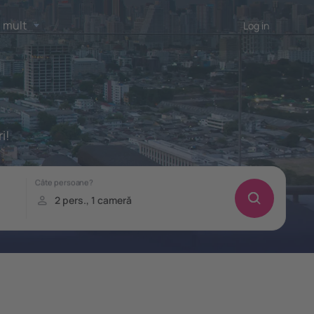
 mult
Log in
i!