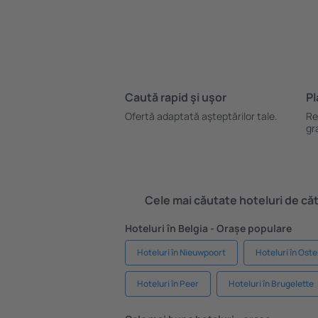
Caută rapid şi uşor
Pl
Ofertă adaptată aşteptărilor tale.
Re
gr
Cele mai căutate hoteluri de cătr
Hoteluri în Belgia - Orașe populare
Hoteluri în Nieuwpoort
Hoteluri în Ost
Hoteluri în Peer
Hoteluri în Brugelette