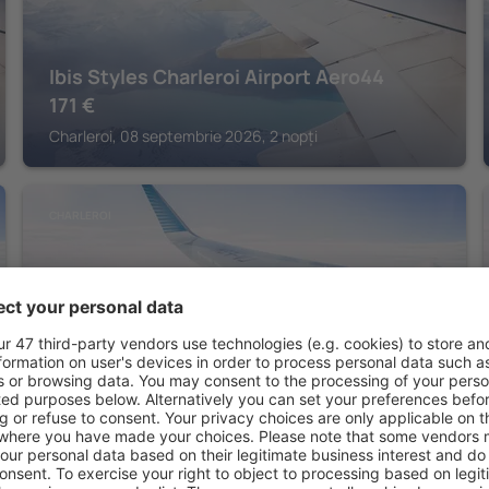
Ibis Styles Charleroi Airport Aero44
171
€
Charleroi, 08 septembrie 2026, 2 nopți
CHARLEROI
Ibis Charleroi Centre Gare
190
€
Charleroi, 14 august 2026, 2 nopți