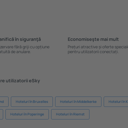
anifică ȋn siguranţă
Economiseşte mai mult
zervare fără griji cu opțiune
Prețuri atractive și oferte specia
atuită de anulare.
pentru utilizatorii conectați.
e utilizatorii eSky
end
Hoteluri în Bruxelles
Hoteluri în Middelkerke
Hoteluri în 
Hoteluri în Poperinge
Hoteluri în Riemst