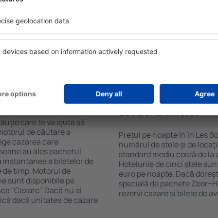
Sky. Baza mare de date cu
Hotelurile în Les Bons Villers
gă de opţiuni este o
pentru oaspeți. Cele mai fre
. Completați câmpurile
wellness cu SPA, mini bar/s
, alegeți data de check-in și
de luat masa, zonă de joacă 
eți, numărul de camere şi
broșuri informative despre c
a cazarea disponibilă ȋn
din zonă. Unele proprietăți in
r distanța de la hotel ȋn
aeroport. Uneori, acestea în
clasificarea hotelului.
turistice de top în Les Bons V
 în Les Bons Villers?
Cât costă o noapte d
Les Bons Villers?
luție care te va ajuta să
motorul de căutare a
Prețul pe noapte în în Les Bo
alege cazarea care
numărul de stele și de locaţ
rsoane au ales pachetul
standard mediu costă de la 
instantanee a biletelor de
Hotelurile de cinci stele su
ie de timp. Motorul de
euro pe noapte. Dacă doreşti
ne sunt disponibile pe
specială de pachete Zbor+Hot
nea "Cazare". Dacă nu ai
rezervi cazare și bilete de a
ifică dacă unitatea de cazare