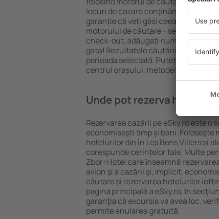
folosind motorul de căutare cazare e
locuri de cazare conţinând o gamă lar
garanție că veți găsi ceea ce căutați
motorului de căutare - selectați locul
check-out, adăugați numărul de oasp
gata! Rezultatele căutării vă vor arăt
perioada selectată. Puteți verifica uşo
centrul orașului, metodele de plată și 
Unde pot rezerva hoteluri ȋn
Rezervarea cazării pe eSky.ro este o so
economiseşti timp și bani. Foloseşte 
hotelurilor din în Les Bons Villers și 
corespunde cerințelor tale. Multe pe
Zbor+Hotel care ȋnseamnă rezervarea 
avion şi a cazării şi, implicit, econom
căutare și rezervarea hotelurilor iefti
pagina principală a eSky.ro, ȋn secţiu
garanţia că excursia va avea loc, ver
permite anularea gratuită.