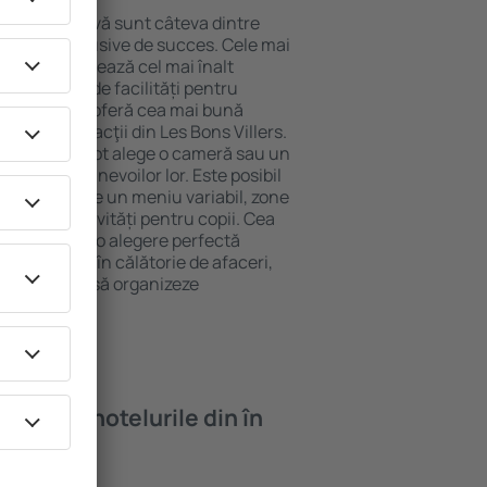
locație atractivă sunt câteva dintre
tel All-Inclusive de succes. Cele mai
illers garantează cel mai înalt
 gamă largă de facilități pentru
rde ridicate oferă cea mai bună
ipalele distracţii din Les Bons Villers.
 gratuită și pot alege o cameră sau un
ă perfect nevoilor lor. Este posibil
nalte să ofere un meniu variabil, zone
ness, și activități pentru copii. Cea
Villers este o alegere perfectă
soane aflate în călătorie de afaceri,
care doresc să organizeze
lor.
oi găsi ȋn hotelurile din în