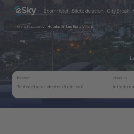
Zbor+Hotel
Bilete de avion
City Break
eSky.ro
/
cazare
/
Hoteluri în Les Bons Villers
L