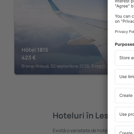
BRAINE-L'ALLEUD
Hôtel 1815
423
€
Braine-l'Alleud, 02 septembrie 2026, 5 nopți
Hoteluri în Les Bons V
Există o varietate de hoteluri disponibi