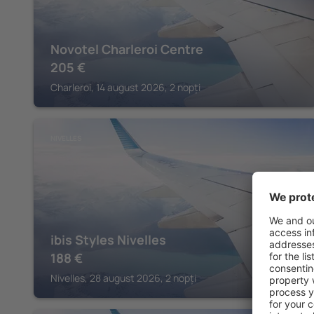
Novotel Charleroi Centre
205
€
Charleroi, 14 august 2026, 2 nopți
NIVELLES
ibis Styles Nivelles
188
€
Nivelles, 28 august 2026, 2 nopți