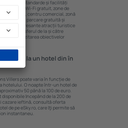
 au diferite standarde și facilități
cvente sunt Wi-Fi gratuit, zone de
eif în cameră, centru comercial, zonă
pentru copii, parcare gratuită și
ele mai interesante atracții turistice
clud și transferul de la și către
curajează vizitarea obiectivelor
illers.
e cazare la un hotel din în
ns Villers poate varia în funcție de
ia hotelului. O noapte într-un hotel de
aproximativ 50 până la 100 de euro.
nt disponibile ȋncepând de la 200 de
 cazare ieftină, consultă oferta
el de pe eSky.ro, care ȋţi permite să
vion instantaneu.