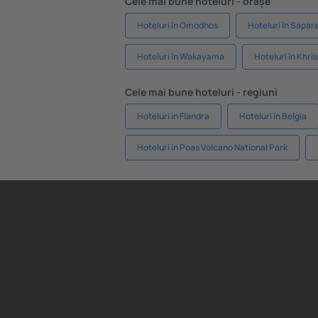
Cele mai bune hoteluri - orașe
Hoteluri în Omodhos
Hoteluri în Sapa
Hoteluri în Wakayama
Hoteluri în Khri
Cele mai bune hoteluri - regiuni
Hoteluri in Flandra
Hoteluri în Belgia
Hoteluri in Poas Volcano National Park