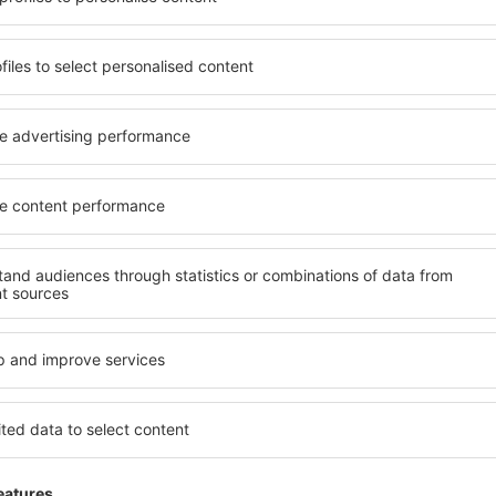
potrivită nevoilor sale.
O varietate de servicii și o 
andarde ȋnalte sau preferați
elementele cheie ale unui ho
 Cu ajutorul nostru puteți
bune hoteluri din Les Bons V
s} pentru orice buget!
standard pentru servicii și o
ru hotel, verificați
oaspeți. O cazare cu standa
are. Hotelurile în Les Bons
locație, ȋn apropiere de princ
racţiile turistice populare,
Oaspeții pot folosi parcarea
ie. Toate sunt disponibile
apartament care să corespund
doar pentru o noapte atunci
ca hotelurile cu standarde ȋ
n apropiere. Alegeți hotelul
de wellness precum spa și fit
 faceți bagajele pentru o
mai bună cazare în Les Bons 
pentru cupluri, familii și per
precum și pentru companii 
evenimente pentru angajații 
s Bons Villers?
Ce fel de facilităţi v
Les Bons Villers?
 în Les Bons Villers este