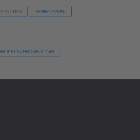
i în Villatoro
Hoteluri în Custer
luri în Parcul Național Călimani