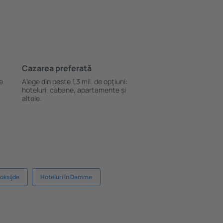
Cazarea preferată
le
Alege din peste 1,3 mil. de opţiuni:
hoteluri, cabane, apartamente și
altele.
Koksijde
Hoteluri în Damme