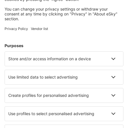
Cele mai căutate cazări de către utilizatorii eSky
Cazare în Thailanda - Orașe populare
Cazare în Bo Phut
Cazare în Bangkok
Cazare în Chiang Mai
Cazare în Patong Beach
Cazare în Pattaya
Cazare în Ayutthaya
Cazare în Songkhla
Cazare în Pong Yaeng
Cazare în Thap Sakae
Cazare Lamai Beach
Cele mai bune locuri de cazare - orașe
Cazare în Altlay
Cazare în Sequeros
Cazare în Ullerslev
Cazare în Thruxton