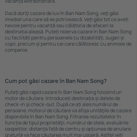
vacanță extraordinară.
Dacă doriţi cazare de lux în Ban Nam Song, veţi găsi
imediat una care să se potrivească. Veți găsi tot ce aveți
nevoie pentru vacanță sau călătoria de afaceri la
destinația aleasă. Puteți rezerva cazare în Ban Nam Song
cu facilități pentru persoanele cu dizabilități, sugari și
copii, precum și pentru cei care călătoresc cu animale de
companie.
Cum pot găsi cazare în Ban Nam Song?
Puteți găsi rapid cazare în Ban Nam Song folosind un
motor de căutare. Introduceți destinația și datele de
check-in și check-out. După ce ați ales numărul de
persoane, motorul de căutare va afișa unităţile de cazare
disponibile în Ban Nam Song. Filtrarea rezultatelor în
funcție de tipul proprietăţii, numărul de stele, evaluările
oaspeților, distanța față de centru și opțiunea de anulare
gratuită va face căutarea mult mai ușoară. Astfel veți