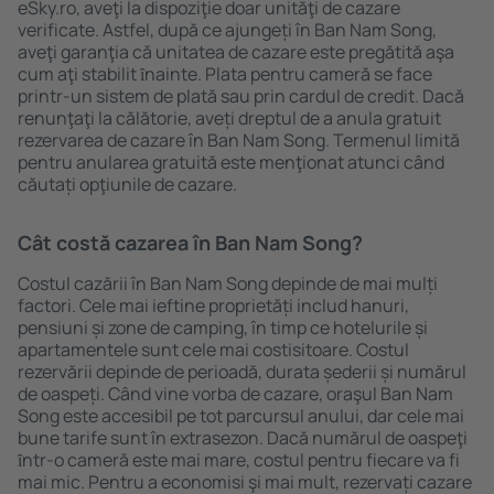
eSky.ro, aveţi la dispoziţie doar unităţi de cazare
verificate. Astfel, după ce ajungeți în Ban Nam Song,
aveţi garanţia că unitatea de cazare este pregătită aşa
cum aţi stabilit ȋnainte. Plata pentru cameră se face
printr-un sistem de plată sau prin cardul de credit. Dacă
renunţaţi la călătorie, aveți dreptul de a anula gratuit
rezervarea de cazare în Ban Nam Song. Termenul limită
pentru anularea gratuită este menţionat atunci când
căutați opţiunile de cazare.
Cât costă cazarea în Ban Nam Song?
Costul cazării în Ban Nam Song depinde de mai mulți
factori. Cele mai ieftine proprietăți includ hanuri,
pensiuni și zone de camping, în timp ce hotelurile și
apartamentele sunt cele mai costisitoare. Costul
rezervării depinde de perioadă, durata șederii și numărul
de oaspeți. Când vine vorba de cazare, oraşul Ban Nam
Song este accesibil pe tot parcursul anului, dar cele mai
bune tarife sunt în extrasezon. Dacă numărul de oaspeţi
ȋntr-o cameră este mai mare, costul pentru fiecare va fi
mai mic. Pentru a economisi şi mai mult, rezervați cazare