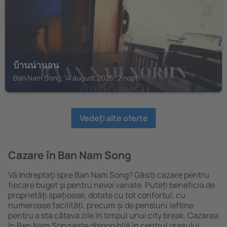
บ้านน่านอน
Ban Nam Song, 14 august 2026, 2 nopți
Vedeţi alte oferte
Cazare în Ban Nam Song
Vă ȋndreptaţi spre Ban Nam Song? Găsiți cazare pentru
fiecare buget şi pentru nevoi variate. Puteți beneficia de
proprietăți spațioase, dotate cu tot confortul, cu
numeroase facilități, precum și de pensiuni ieftine
pentru a sta câteva zile în timpul unui city break. Cazarea
în Ban Nam Song este disponibilă în centrul orașului,