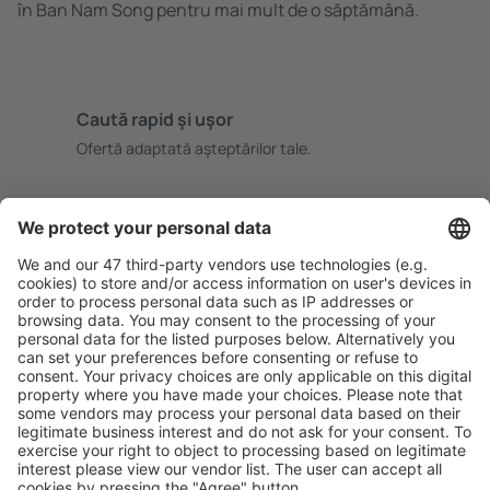
în Ban Nam Song pentru mai mult de o săptămână.
Caută rapid şi uşor
Ofertă adaptată aşteptărilor tale.
Planifică ȋn siguranţă
Rezervare fără griji cu opțiune gratuită de anulare.
Economiseşte mai mult
Prețuri atractive și oferte speciale pentru utilizatorii
conectați.
Cazarea preferată
Alege din peste 1,3 mil. de opţiuni: hoteluri, cabane,
apartamente și altele.