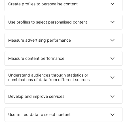
Cazare în Ingleton
Cazare în Greenport
Cazare în Bekkestua
Cazare în Krugersdorp
Cazare în Livade
Cazare în Tipp City
Cele mai bune locuri de cazare - regiuni
Cazare în Ko Samui
Cazare on Ko Chang
Cazare pe Plaja Pattaya
Cazare in Chiang Rai
Cazare in Khao Yai National Park
Cazare in Voievodatul Subcarpatia
Cazare în Valle del Cauca
Cazare în Saas-Fee
Cazare in Lanzarote
Cazare în Turcia