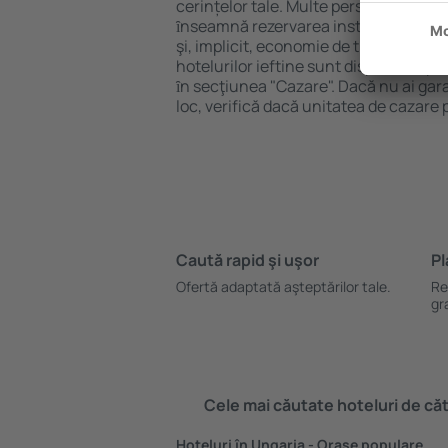
cerințelor tale. Multe persoane au al
ȋnseamnă rezervarea instantanee a bile
şi, implicit, economie de timp. Motoru
hotelurilor ieftine sunt disponibile pe
ȋn secţiunea "Cazare". Dacă nu ai gar
loc, verifică dacă unitatea de cazare 
Caută rapid şi uşor
Pl
Ofertă adaptată aşteptărilor tale.
Re
gr
Cele mai căutate hoteluri de cătr
Hoteluri în Ungaria - Orașe populare