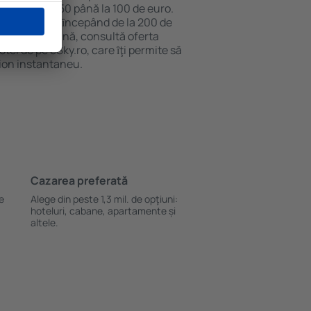
aproximativ 50 până la 100 de euro.
nt disponibile ȋncepând de la 200 de
 cazare ieftină, consultă oferta
el de pe eSky.ro, care ȋţi permite să
vion instantaneu.
Cazarea preferată
le
Alege din peste 1,3 mil. de opţiuni:
hoteluri, cabane, apartamente și
altele.