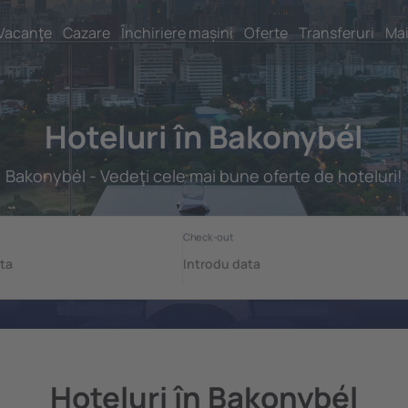
Vacanţe
Cazare
Închiriere mașini
Oferte
Transferuri
Mai
Hoteluri în Bakonybél
Bakonybél - Vedeţi cele mai bune oferte de hoteluri!
Hoteluri în Bakonybél