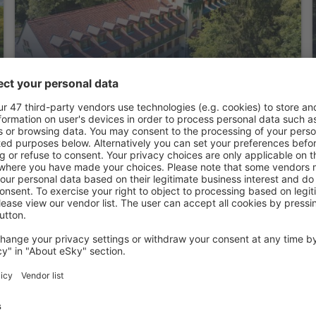
Bakony Hotel
Bakonybél, 07 august 2026, 2 nopți