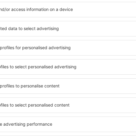
Vedeți mai multe hoteluri în Bakonybél
l
Bakonybél – cel
ile în Bakonybél, astfel încât
O varietate de servicii și o 
ită nevoilor sale. Preferați
elementele cheie ale unui ho
alte sau preferați hoteluri
bune hoteluri din Bakonybél
rul nostru puteți rezerva
pentru servicii și o gamă lar
e buget! Selectați
cazare cu standarde ridicate
 verificați metodele de plată
apropiere de principalele dis
 Bakonybél sunt situate atât
folosi parcarea gratuită și
re, cât și puțin mai departe
care să corespundă perfect ne
le pentru o vacanță lungă
cu standarde ȋnalte să ofere
ci când doriţi să vizitaţi şi
precum spa și fitness, și act
l care vi se potriveşte și
cazare în Bakonybél este o a
o vacanţă sau călătorie de
familii și persoane aflate în
companii care doresc să or
lor.