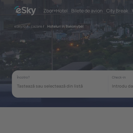
Zbor+Hotel
Bilete de avion
City Break
eSky.ro
/
cazare
/
Hoteluri în Bakonybél