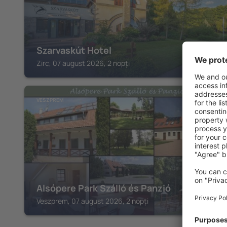
Szarvaskút Hotel
Zirc, 07 august 2026, 2 nopți
VESZPREM
Alsópere Park Szálló és Panzió
Veszprem, 07 august 2026, 2 nopți