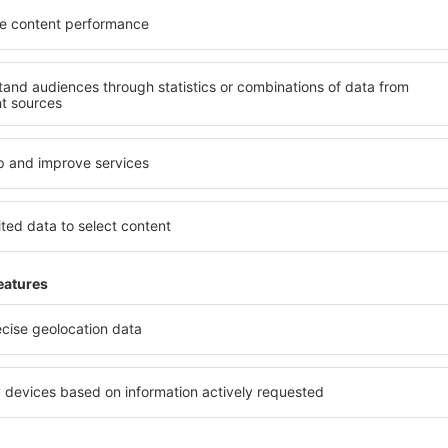
akonybél?
Ce fel de facilităţi v
Bakonybél?
 în Bakonybél este folosind
 mare de date cu locuri de
Hotelurile în Bakonybél au di
uni este o garanție că veți
oaspeți. Cele mai frecvente 
purile motorului de căutare
cu SPA, mini bar/seif în cam
ck-in și check-out, adăugați
masa, zonă de joacă pentru c
e şi gata! Rezultatele
informative despre cele mai 
ilă ȋn perioada selectată.
zonă. Unele proprietăți inclu
el ȋn centrul orașului,
Uneori, acestea încurajează 
lului.
în Bakonybél.
ȋn în Bakonybél?
Cât costă o noapte d
Bakonybél?
luție care te va ajuta să
motorul de căutare a
Prețul pe noapte în în Bakon
 cazarea care corespunde
numărul de stele și de locaţ