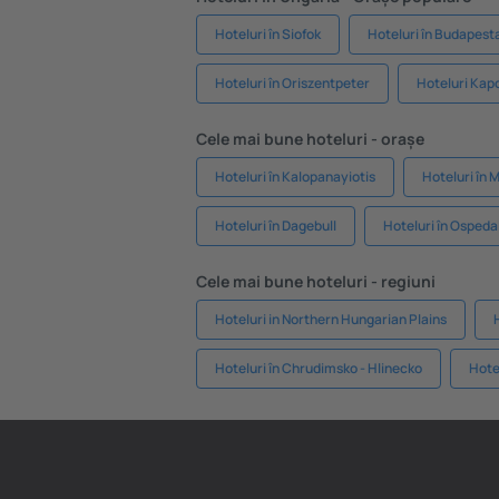
Hoteluri în Siofok
Hoteluri în Budapest
Hoteluri în Oriszentpeter
Hoteluri Kap
Cele mai bune hoteluri - orașe
Hoteluri în Kalopanayiotis
Hoteluri în 
Hoteluri în Dagebull
Hoteluri în Ospedal
Cele mai bune hoteluri - regiuni
Hoteluri in Northern Hungarian Plains
Hoteluri în Chrudimsko - Hlinecko
Hote