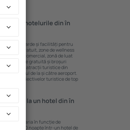
oi găsi ȋn hotelurile din în
ferite standarde și facilități pentru
sunt Wi-Fi gratuit, zone de wellness
eră, centru comercial, zonă de luat
opii, parcare gratuită și broșuri
interesante atracții turistice din
d și transferul de la și către aeroport.
vizitarea obiectivelor turistice de top
e cazare la un hotel din în
ybél poate varia în funcție de
ia hotelului. O noapte într-un hotel de