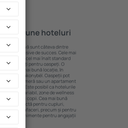
e mai bune hoteluri
locație atractivă sunt câteva dintre
tel All-Inclusive de succes. Cele mai
 garantează cel mai înalt standard
gă de facilități pentru oaspeți. O
 oferă cea mai bună locație, ȋn
tracţii din Bakonybél. Oaspeții pot
 pot alege o cameră sau un apartament
voilor lor. Este posibil ca hotelurile
 un meniu variabil, zone de wellness
ivități pentru copii. Cea mai bună
legere perfectă pentru cupluri,
 călătorie de afaceri, precum și pentru
ganizeze evenimente pentru angajații