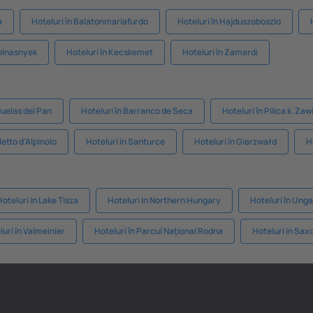
a
Hoteluri în Balatonmariafurdo
Hoteluri în Hajduszoboszlo
olnasnyek
Hoteluri în Kecskemet
Hoteluri în Zamardi
Muelas del Pan
Hoteluri în Barranco de Seca
Hoteluri în Pilica k. Zaw
etto d'Alpinolo
Hoteluri în Santurce
Hoteluri în Gierzwałd
H
Hoteluri in Lake Tisza
Hoteluri in Northern Hungary
Hoteluri în Unga
luri în Valmeinier
Hoteluri în Parcul Național Rodna
Hoteluri in Sax