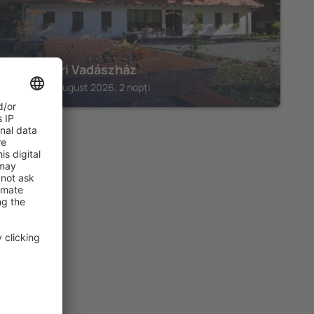
Hódoséri Vadászház
Porva, 07 august 2026, 2 nopți