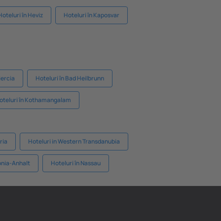
Hoteluri în Heviz
Hoteluri în Kaposvar
iercia
Hoteluri în Bad Heilbrunn
oteluri în Kothamangalam
ria
Hoteluri in Western Transdanubia
onia-Anhalt
Hoteluri în Nassau