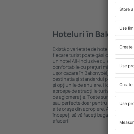
Hoteluri în Bakonybé
Există o varietate de hoteluri disponib
fiecare turist poate găsi cazare potriv
un hotel All-Inclusive cu standarde ȋn
confortabile cu preţuri mici? Cu ajuto
uşor cazare în Bakonybél} pentru oric
destinația şi standardul pentru hotel,
și opțiunile de anulare. Hotelurile în
aproape de atracţiile turistice popula
de aglomerație. Toate sunt disponibi
sau perfecte doar pentru o noapte atun
alte oraşe din apropiere. Alegeți hotelu
începeți să vă faceți bagajele pentru 
afaceri!