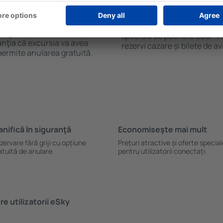
es pachetul Zbor+Hotel care
standard mediu costă de la 
telor de avion şi a cazării
Hotelurile de cinci stele su
l de căutare și rezervarea
euro pe noapte. Dacă doreşti
 pagina principală a eSky.ro,
specială de pachete Zbor+Hot
anţia că excursia va avea
rezervi cazare și bilete de a
permite anularea gratuită.
anifică ȋn siguranţă
Economiseşte mai mult
zervare fără griji cu opțiune
Prețuri atractive și oferte specia
atuită de anulare.
pentru utilizatorii conectați.
e utilizatorii eSky