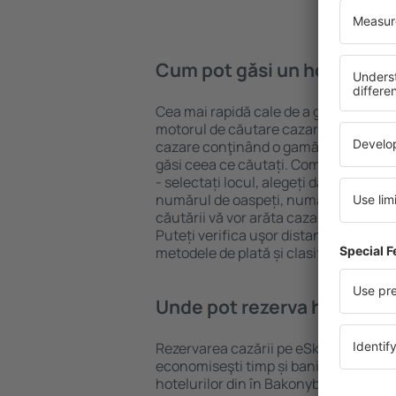
Cum pot găsi un hotel în B
Cea mai rapidă cale de a găsi un hotel
motorul de căutare cazare eSky. Baza
cazare conţinând o gamă largă de opţi
găsi ceea ce căutați. Completați câm
- selectați locul, alegeți data de che
numărul de oaspeți, numărul de camer
căutării vă vor arăta cazarea disponib
Puteți verifica uşor distanța de la hot
metodele de plată și clasificarea hote
Unde pot rezerva hoteluri 
Rezervarea cazării pe eSky.ro este o so
economiseşti timp și bani. Foloseşte 
hotelurilor din în Bakonybél și alege