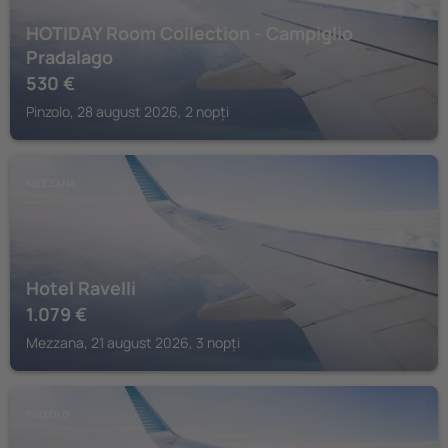
HOTIDAY Room Collection - Campiglio
Pradalago
530
€
Pinzolo, 28 august 2026, 2 nopți
MEZZANA
Hotel Ravelli
1.079
€
Mezzana, 21 august 2026, 3 nopți
PINZOLO