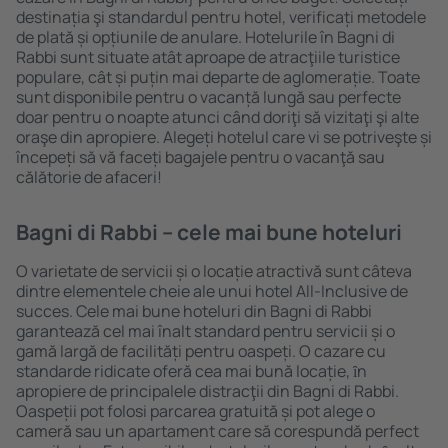
destinația şi standardul pentru hotel, verificați metodele
de plată și opțiunile de anulare. Hotelurile în Bagni di
Rabbi sunt situate atât aproape de atracţiile turistice
populare, cât și puțin mai departe de aglomerație. Toate
sunt disponibile pentru o vacanță lungă sau perfecte
doar pentru o noapte atunci când doriţi să vizitaţi şi alte
oraşe din apropiere. Alegeți hotelul care vi se potriveşte și
începeți să vă faceți bagajele pentru o vacanţă sau
călătorie de afaceri!
Bagni di Rabbi – cele mai bune hoteluri
O varietate de servicii și o locație atractivă sunt câteva
dintre elementele cheie ale unui hotel All-Inclusive de
succes. Cele mai bune hoteluri din Bagni di Rabbi
garantează cel mai înalt standard pentru servicii și o
gamă largă de facilități pentru oaspeți. O cazare cu
standarde ridicate oferă cea mai bună locație, ȋn
apropiere de principalele distracţii din Bagni di Rabbi.
Oaspeții pot folosi parcarea gratuită și pot alege o
cameră sau un apartament care să corespundă perfect