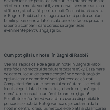
nevoilor lor. Este posibil ca hotelurile cu standarde ȋnalte
să ofere un meniu variabil, zone de wellness precum spa
și fitness, și activități pentru copii. Cea mai bună cazare
în Bagni di Rabbi este o alegere perfectă pentru cupluri,
familii și persoane aflate în călătorie de afaceri, precum
și pentru companii care doresc să organizeze
evenimente pentru angajații lor.
Cum pot găsi un hotel în Bagni di Rabbi?
Cea mai rapidă cale de a găsi un hotel în Bagni di Rabbi
este folosind motorul de căutare cazare eSky. Baza mare
de date cu locuri de cazare conţinând o gamă largă de
opţiuni este o garanție că veți găsi ceea ce căutați.
Completați câmpurile motorului de căutare - selectați
locul, alegeți data de check-in și check-out, adăugați
numărul de oaspeți, numărul de camere şi gata!
Rezultatele căutării vă vor arăta cazarea disponibilă ȋn
perioada selectată. Puteți verifica uşor distanța de la
hotel ȋn centrul orașului, metodele de plată și clasificarea