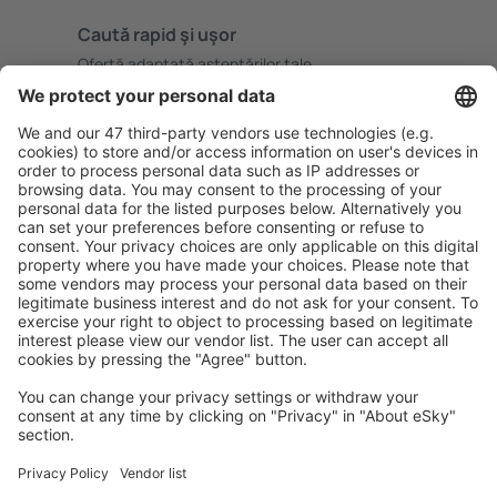
Caută rapid şi uşor
Ofertă adaptată aşteptărilor tale.
Planifică ȋn siguranţă
Rezervare fără griji cu opțiune gratuită de anulare.
Economiseşte mai mult
Prețuri atractive și oferte speciale pentru utilizatorii
conectați.
Cazarea preferată
Alege din peste 1,3 mil. de opţiuni: hoteluri, cabane,
apartamente și altele.
Cele mai căutate hoteluri de către utilizatorii eSky