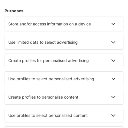
Hoteluri în Italia - Orașe populare
Hoteluri în Florenţa
Hoteluri în Palermo
Hoteluri în Milano
Hoteluri în Roma
Hoteluri în Napoli
Hoteluri în Viareggio
Hoteluri în Sperlonga
Hoteluri în Toscolano Maderno
Hoteluri în Lipari
Hoteluri în Tropea
Cele mai bune hoteluri - orașe
Hoteluri în New Albany
Hoteluri în Gougnies
Hoteluri în Fiskardo
Hoteluri în Aubignan
Hoteluri Mertzwiller
Hoteluri în Bietigheim
Hoteluri în La Consulta
Hoteluri în Montecarlo