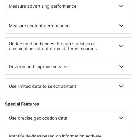
Hoteluri în Knightdale
Hoteluri Grodztwo
Cele mai bune hoteluri - regiuni
Hoteluri în Coasta Amalfi
Hoteluri in Val di Fiemme
Hoteluri in Val di Sole
Hoteluri in Lazio
Hoteluri în Cinque Terre
Hoteluri in Bled Lake
Hoteluri În Constanța județul
Hoteluri in Chiemsee
Hoteluri în Slovacia
Hoteluri in Bora Bora