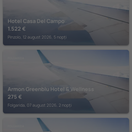
Hotel Casa Del Campo
1.522
€
Pinzolo, 12 august 2026, 5 nopți
FOLGARIDA
Armon Greenblu Hotel & Wellness
275
€
Folgarida, 07 august 2026, 2 nopți
FOLGARIDA