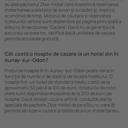
au ales pachetul Zbor+Hotel care ȋnseamnă rezervarea
instantanee a biletelor de avion şi a cazării şi, implicit,
economie de timp. Motorul de căutare și rezervarea
hotelurilor ieftine sunt disponibile pe pagina principală a
eSky.ro, ȋn secţiunea "Cazare". Dacă nu ai garanţia că
excursia va avea loc, verifică dacă unitatea de cazare
permite anularea gratuită.
Cât costă o noapte de cazare la un hotel din în
Aunay-sur-Odon?
Prețul pe noapte în în Aunay-sur-Odon poate varia în
funcție de numărul de stele și de locaţia hotelului. O
noapte într-un hotel de standard mediu costă de la
aproximativ 50 până la 100 de euro. Hotelurile de cinci
stele sunt disponibile ȋncepând de la 200 de euro pe
noapte. Dacă doreşti cazare ieftină, consultă oferta
specială de pachete Zbor+Hotel de pe eSky.ro, care ȋţi
permite să rezervi cazare și bilete de avion instantaneu.