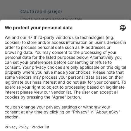
Caută rapid şi uşor
Ofertă adaptată aşteptărilor tale.
Planifică ȋn siguranţă
Rezervare fără griji cu opțiune gratuită de anulare.
Economiseşte mai mult
Prețuri atractive și oferte speciale pentru utilizatorii
conectați.
Cazarea preferată
Alege din peste 1,3 mil. de opţiuni: hoteluri, cabane,
apartamente și altele.
Cele mai căutate hoteluri de către utilizatorii eSky