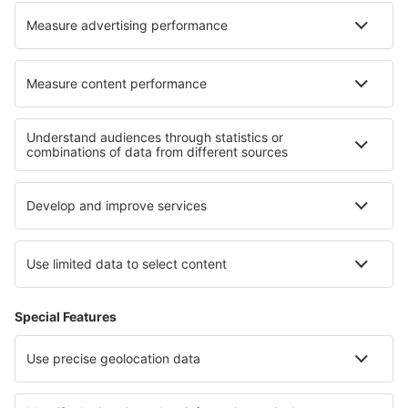
Hoteluri în Frankenberg
Hoteluri în Parkgate
Hoteluri în Hamelin Pool
Hoteluri în Clynderwen
Cele mai bune hoteluri - regiuni
Hoteluri în Tignes
Hoteluri către Languedoc-Roussillon
Hoteluri în Valea Loirei
Hoteluri în Regiunea Mont Blanc
Hoteluri în regiunea Munților Jura
Hoteluri in Socotra
Hoteluri în Delta Dunării
Hoteluri in Zacatecas
Hoteluri in Guvernoratul Sohag
Hoteluri în Quindio