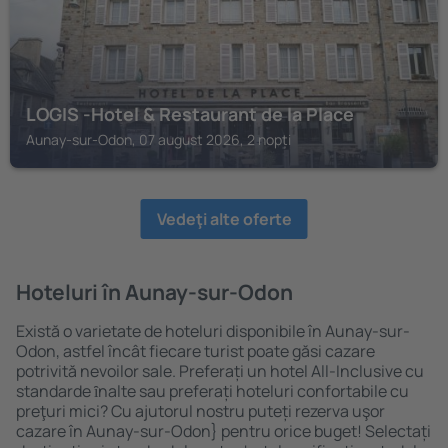
LOGIS -Hotel & Restaurant de la Place
Aunay-sur-Odon, 07 august 2026, 2 nopți
Vedeţi alte oferte
Hoteluri în Aunay-sur-Odon
Există o varietate de hoteluri disponibile în Aunay-sur-
Odon, astfel încât fiecare turist poate găsi cazare
potrivită nevoilor sale. Preferați un hotel All-Inclusive cu
standarde ȋnalte sau preferați hoteluri confortabile cu
preţuri mici? Cu ajutorul nostru puteți rezerva uşor
cazare în Aunay-sur-Odon} pentru orice buget! Selectați