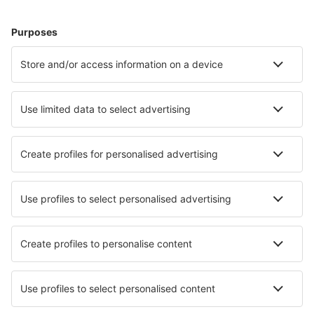
Hoteluri în Franţa - Orașe populare
Hoteluri în Nisa
Hoteluri în Cannes
Hoteluri în Frejus
Hoteluri în Paris
Hoteluri în Le Cap d`Agde
Hoteluri în Sarzeau
Hoteluri în Dinard
Hoteluri în Cagnes-sur-Mer
Hoteluri în Carcassonne
Hoteluri în Les Angles
Cele mai bune hoteluri - orașe
Hoteluri în Fort Myers Beach
Hoteluri în Kariá
Hoteluri în Vincentia
Hoteluri în Lauda-Konigshofen
Hoteluri în Anserall
Hoteluri în Tonto Basin