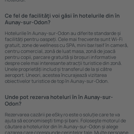
Ce fel de facilităţi voi găsi ȋn hotelurile din în
Aunay-sur-Odon?
Hotelurile în Aunay-sur-Odon au diferite standarde și
facilități pentru oaspeți. Cele mai frecvente sunt Wi-Fi
gratuit, zone de wellness cu SPA, mini bar/seif în cameră,
centru comercial, zonă de luat masa, zonă de joacă
pentru copii, parcare gratuită și broșuri informative
despre cele mai interesante atracții turistice din zonă.
Unele proprietăți includ și transferul de la și către
aeroport. Uneori, acestea încurajează vizitarea
obiectivelor turistice de top în Aunay-sur-Odon.
Unde pot rezerva hoteluri ȋn în Aunay-sur-
Odon?
Rezervarea cazării pe eSky.ro este o soluție care te va
ajuta să economiseşti timp și bani. Foloseşte motorul de
căutare a hotelurilor din în Aunay-sur-Odon și alege
cazarea care corespunde cerințelor tale. Multe persoane