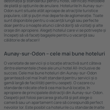
destinația şi standardul pentru hotel, verificați metodele
de plată și opțiunile de anulare. Hotelurile în Aunay-sur-
Odon sunt situate atât aproape de atracţiile turistice
populare, cât și puțin mai departe de aglomerație. Toate
sunt disponibile pentru o vacanță lungă sau perfecte
doar pentru o noapte atunci când doriţi să vizitaţi şi alte
oraşe din apropiere. Alegeți hotelul care vi se potriveşte și
începeți să vă faceți bagajele pentru o vacanţă sau
călătorie de afaceri!
Aunay-sur-Odon – cele mai bune hoteluri
O varietate de servicii și o locație atractivă sunt câteva
dintre elementele cheie ale unui hotel All-Inclusive de
succes. Cele mai bune hoteluri din Aunay-sur-Odon
garantează cel mai înalt standard pentru servicii și o
gamă largă de facilități pentru oaspeți. O cazare cu
standarde ridicate oferă cea mai bună locație, ȋn
apropiere de principalele distracţii din Aunay-sur-Odon.
Oaspeții pot folosi parcarea gratuită și pot alege o
cameră sau un apartament care să corespundă perfect
nevoilor lor. Este posibil ca hotelurile cu standarde ȋnalte