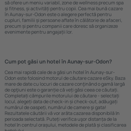
să ofere un meniu variabil, zone de wellness precum spa
și fitness, și activități pentru copii. Cea mai bună cazare
în Aunay-sur-Odon este o alegere perfectă pentru
cupluri, familii și persoane aflate în călătorie de afaceri,
precum și pentru companii care doresc să organizeze
evenimente pentru angajații lor.
Cum pot găsi un hotel în Aunay-sur-Odon?
Cea mai rapidă cale de a găsi un hotel în Aunay-sur-
Odon este folosind motorul de căutare cazare eSky. Baza
mare de date cu locuri de cazare conţinând o gamă largă
de opţiuni este o garanție că veți găsi ceea ce căutați.
Completați câmpurile motorului de căutare - selectați
locul, alegeți data de check-in și check-out, adăugați
numărul de oaspeți, numărul de camere şi gata!
Rezultatele căutării vă vor arăta cazarea disponibilă ȋn
perioada selectată. Puteți verifica uşor distanța de la
hotel ȋn centrul orașului, metodele de plată și clasificarea
hotelului.