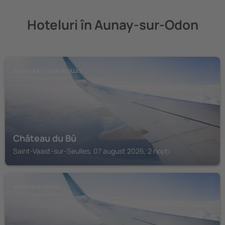
Hoteluri în Aunay-sur-Odon
SAINT-VAAST-SUR-SEULLES
Château du Bû
Saint-Vaast-sur-Seulles, 07 august 2026, 2 nopți
AUNAY-SUR-ODON