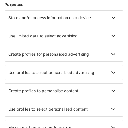
Hoteluri în Oslo
Hoteluri în Lillehammer
Hoteluri în Rollag
Hoteluri în Namsos
Hoteluri în Roros
Hoteluri în Skjærhalden
Cele mai bune hoteluri - orașe
Hoteluri în La Rafigne
Hoteluri în Langrickenbach
Hoteluri în Ury
Hoteluri în Janki
Hoteluri Villa Del Totoral
Hoteluri în Solec k. Piaseczna
Hoteluri în Gromitz
Hoteluri în Torre de Santa Maria
Hoteluri în Tirur
Hoteluri în Casalgrande
Cele mai bune hoteluri - regiuni