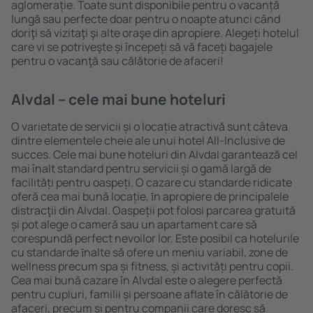
aglomerație. Toate sunt disponibile pentru o vacanță
lungă sau perfecte doar pentru o noapte atunci când
doriţi să vizitaţi şi alte oraşe din apropiere. Alegeți hotelul
care vi se potriveşte și începeți să vă faceți bagajele
pentru o vacanţă sau călătorie de afaceri!
Alvdal – cele mai bune hoteluri
O varietate de servicii și o locație atractivă sunt câteva
dintre elementele cheie ale unui hotel All-Inclusive de
succes. Cele mai bune hoteluri din Alvdal garantează cel
mai înalt standard pentru servicii și o gamă largă de
facilități pentru oaspeți. O cazare cu standarde ridicate
oferă cea mai bună locație, ȋn apropiere de principalele
distracţii din Alvdal. Oaspeții pot folosi parcarea gratuită
și pot alege o cameră sau un apartament care să
corespundă perfect nevoilor lor. Este posibil ca hotelurile
cu standarde ȋnalte să ofere un meniu variabil, zone de
wellness precum spa și fitness, și activități pentru copii.
Cea mai bună cazare în Alvdal este o alegere perfectă
pentru cupluri, familii și persoane aflate în călătorie de
afaceri, precum și pentru companii care doresc să