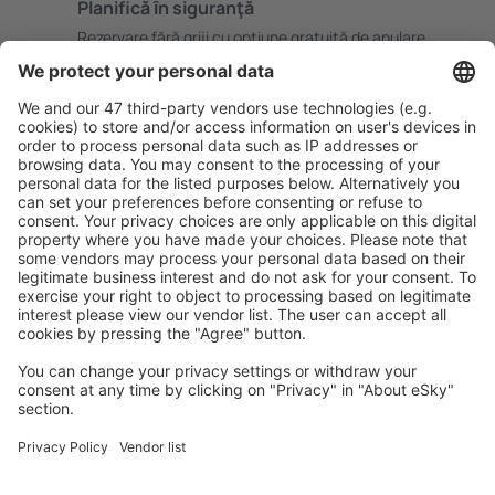
Planifică ȋn siguranţă
Rezervare fără griji cu opțiune gratuită de anulare.
Economiseşte mai mult
Prețuri atractive și oferte speciale pentru utilizatorii
conectați.
Cazarea preferată
Alege din peste 1,3 mil. de opţiuni: hoteluri, cabane,
apartamente și altele.
Cele mai căutate hoteluri de către utilizatorii eSky
Hoteluri în Norvegia - Orașe populare
Hoteluri în Bergen
Hoteluri în Tromso
Hoteluri în Stavanger
Hoteluri în Trondheim