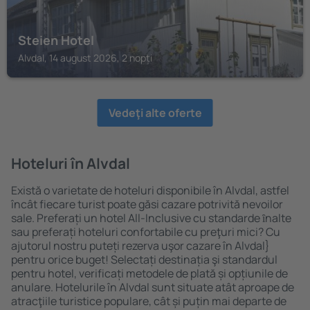
Steien Hotel
Alvdal, 14 august 2026, 2 nopți
Vedeţi alte oferte
Hoteluri în Alvdal
Există o varietate de hoteluri disponibile în Alvdal, astfel
încât fiecare turist poate găsi cazare potrivită nevoilor
sale. Preferați un hotel All-Inclusive cu standarde ȋnalte
sau preferați hoteluri confortabile cu preţuri mici? Cu
ajutorul nostru puteți rezerva uşor cazare în Alvdal}
pentru orice buget! Selectați destinația şi standardul
pentru hotel, verificați metodele de plată și opțiunile de
anulare. Hotelurile în Alvdal sunt situate atât aproape de
atracţiile turistice populare, cât și puțin mai departe de