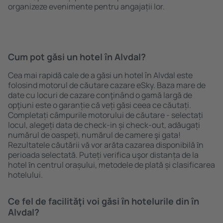
organizeze evenimente pentru angajații lor.
Cum pot găsi un hotel în Alvdal?
Cea mai rapidă cale de a găsi un hotel în Alvdal este
folosind motorul de căutare cazare eSky. Baza mare de
date cu locuri de cazare conţinând o gamă largă de
opţiuni este o garanție că veți găsi ceea ce căutați.
Completați câmpurile motorului de căutare - selectați
locul, alegeți data de check-in și check-out, adăugați
numărul de oaspeți, numărul de camere şi gata!
Rezultatele căutării vă vor arăta cazarea disponibilă ȋn
perioada selectată. Puteți verifica uşor distanța de la
hotel ȋn centrul orașului, metodele de plată și clasificarea
hotelului.
Ce fel de facilităţi voi găsi ȋn hotelurile din în
Alvdal?