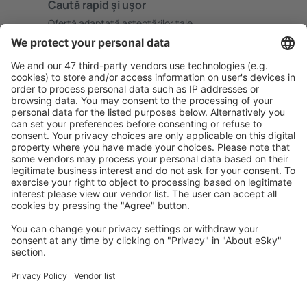
Caută rapid şi uşor
Ofertă adaptată aşteptărilor tale.
Planifică ȋn siguranţă
Rezervare fără griji cu opțiune gratuită de anulare.
Economiseşte mai mult
Prețuri atractive și oferte speciale pentru utilizatorii
conectați.
Cazarea preferată
Alege din peste 1,3 mil. de opţiuni: hoteluri, cabane,
apartamente și altele.
Cele mai căutate cazări de către utilizatorii eSky
Cazare în Marea Britanie - Orașe populare