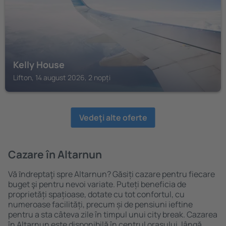
Kelly House
Lifton, 14 august 2026, 2 nopți
Vedeţi alte oferte
Cazare în Altarnun
Vă ȋndreptaţi spre Altarnun? Găsiți cazare pentru fiecare
buget şi pentru nevoi variate. Puteți beneficia de
proprietăți spațioase, dotate cu tot confortul, cu
numeroase facilități, precum și de pensiuni ieftine
pentru a sta câteva zile în timpul unui city break. Cazarea
în Altarnun este disponibilă în centrul orașului, lângă