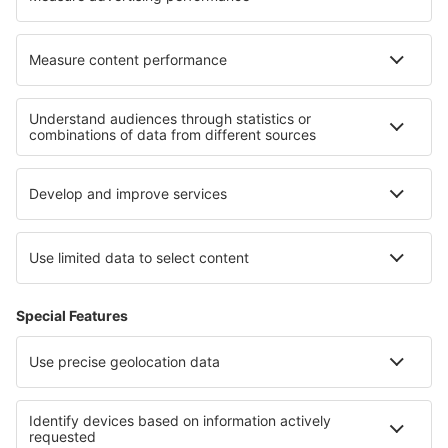
Cazare în Marçon
Cazare Palczew
Cele mai bune locuri de cazare - regiuni
Cazare în Guernsey
Cazare în Great Yarmouth
Cazare ȋn Irlanda de Nord
Cazare în Riviera Engleză
Cazare in Scotland
Cazare Caprivi
Cazare în Antigua
Cazare in Colón
Cazare in Central Moravia
Cazare in Jacksonville Coast