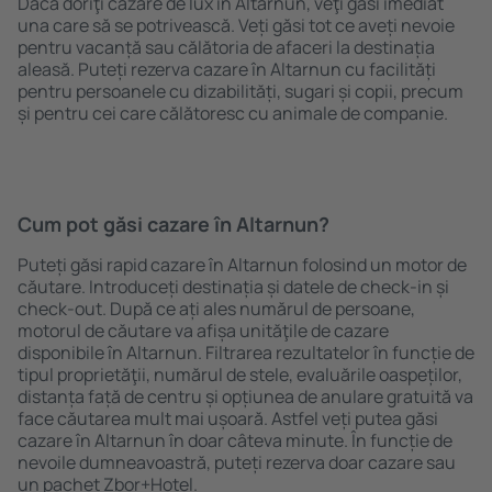
Dacă doriţi cazare de lux în Altarnun, veţi găsi imediat
una care să se potrivească. Veți găsi tot ce aveți nevoie
pentru vacanță sau călătoria de afaceri la destinația
aleasă. Puteți rezerva cazare în Altarnun cu facilități
pentru persoanele cu dizabilități, sugari și copii, precum
și pentru cei care călătoresc cu animale de companie.
Cum pot găsi cazare în Altarnun?
Puteți găsi rapid cazare în Altarnun folosind un motor de
căutare. Introduceți destinația și datele de check-in și
check-out. După ce ați ales numărul de persoane,
motorul de căutare va afișa unităţile de cazare
disponibile în Altarnun. Filtrarea rezultatelor în funcție de
tipul proprietăţii, numărul de stele, evaluările oaspeților,
distanța față de centru și opțiunea de anulare gratuită va
face căutarea mult mai ușoară. Astfel veți putea găsi
cazare în Altarnun în doar câteva minute. În funcție de
nevoile dumneavoastră, puteți rezerva doar cazare sau
un pachet Zbor+Hotel.