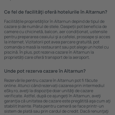
Ce fel de facilităţi oferă hotelurile în Altarnun?
Facilitățile proprietăţilor în Altarnun depind de tipul de
cazare și de numărul de stele. Oaspeții pot beneficia de
camere cu chicinetă, balcon, aer condiționat, ustensile
pentru prepararea ceaiului şi a cafelei, prosoape și acces
la internet. Vizitatorii pot avea parcare gratuită, pot
comanda o masă la restaurant sau pot alege un hotel cu
piscină. În plus, pot rezerva cazare în Altarnun la
proprietăți care oferă transport de la aeroport.
Unde pot rezerva cazare în Altarnun?
Rezervările pentru cazare în Altarnun pot fi făcute
online. Atunci când rezervați cazarea prin intermediul
eSky.ro, aveţi la dispoziţie doar unităţi de cazare
verificate. Astfel, după ce ajungeți în Altarnun, aveţi
garanţia că unitatea de cazare este pregătită aşa cum aţi
stabilit ȋnainte. Plata pentru cameră se face printr-un
sistem de plată sau prin cardul de credit. Dacă renunţaţi