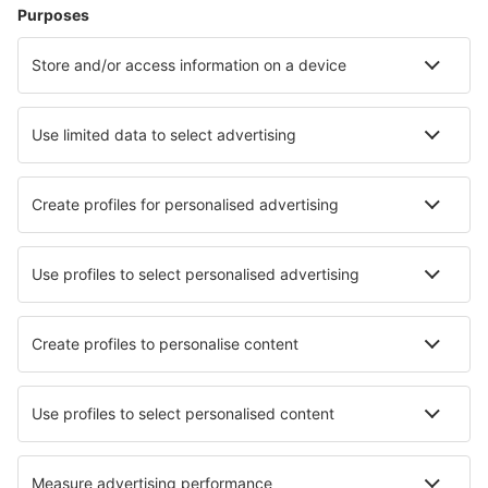
Cazare în Liverpool
Cazare în Londra
Cazare în Edinburgh
Cazare în Birmingham
Cazare în Manchester
Cazare în Machynlleth
Cazare în Croydon
Cazare în Carmarthen
Cazare în Salcombe
Cazare în Bath
Cele mai bune locuri de cazare - orașe
Cazare în Promontogno
Cazare în Stammbach
Cazare în Ito
Cazare în Unterschleissheim
Cazare în Logan
Cazare în Zigong
Cazare în Châteauneuf-de-Randon
Cazare în Pisarovina