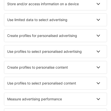
Cazare în Albufeira
Cazare în Lagos
Cazare în Funchal
Cazare în Porto
Cazare în Lisabona
Cazare în Montalegre
Cazare în Terras de Bouro
Cazare în Sao Lourenco
Cazare în Aveiro
Cazare în Altura
Cele mai bune locuri de cazare - orașe
Cazare în Cirali
Cazare în Étel
Cazare în Ramuscello
Cazare în Astrakerí
Cazare în Rowton
Cazare în Mangilao
Cazare în Boseong
Cazare în Cassine
Cazare Malijai
Cazare în Bad Urach