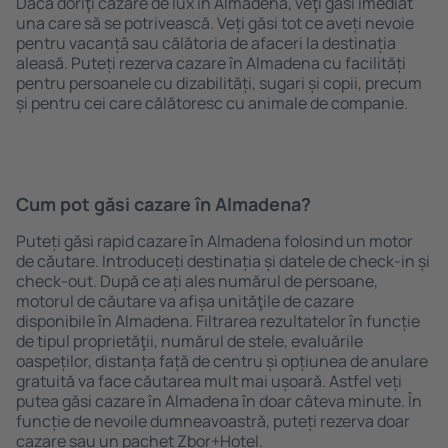
Dacă doriţi cazare de lux în Almadena, veţi găsi imediat
una care să se potrivească. Veți găsi tot ce aveți nevoie
pentru vacanță sau călătoria de afaceri la destinația
aleasă. Puteți rezerva cazare în Almadena cu facilități
pentru persoanele cu dizabilități, sugari și copii, precum
și pentru cei care călătoresc cu animale de companie.
Cum pot găsi cazare în Almadena?
Puteți găsi rapid cazare în Almadena folosind un motor
de căutare. Introduceți destinația și datele de check-in și
check-out. După ce ați ales numărul de persoane,
motorul de căutare va afișa unităţile de cazare
disponibile în Almadena. Filtrarea rezultatelor în funcție
de tipul proprietăţii, numărul de stele, evaluările
oaspeților, distanța față de centru și opțiunea de anulare
gratuită va face căutarea mult mai ușoară. Astfel veți
putea găsi cazare în Almadena în doar câteva minute. În
funcție de nevoile dumneavoastră, puteți rezerva doar
cazare sau un pachet Zbor+Hotel.