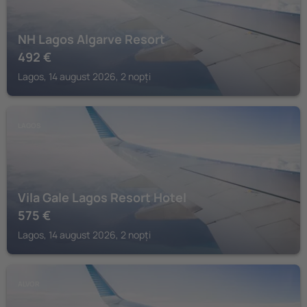
NH Lagos Algarve Resort
492
€
Lagos, 14 august 2026, 2 nopți
LAGOS
Vila Gale Lagos Resort Hotel
575
€
Lagos, 14 august 2026, 2 nopți
ALVOR