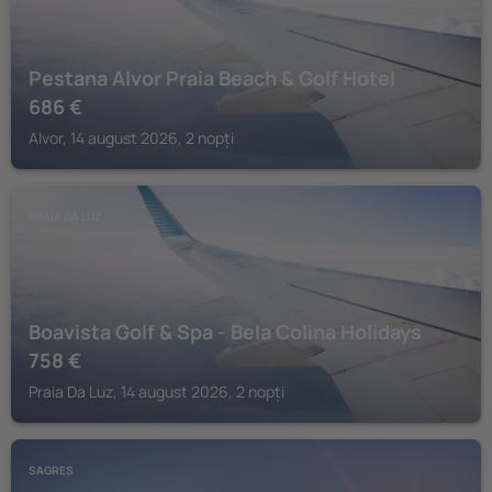
Pestana Alvor Praia Beach & Golf Hotel
686
€
Alvor, 14 august 2026, 2 nopți
PRAIA DA LUZ
Boavista Golf & Spa - Bela Colina Holidays
758
€
Praia Da Luz, 14 august 2026, 2 nopți
SAGRES