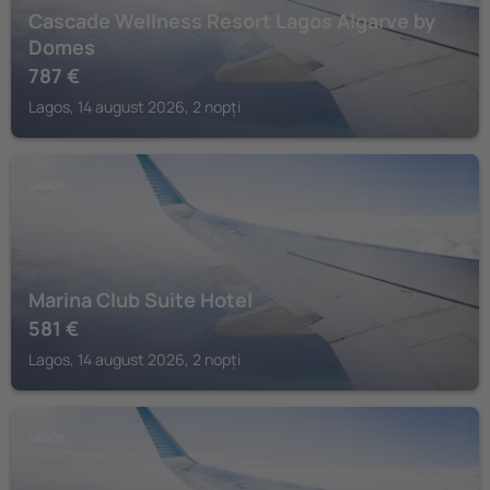
Cascade Wellness Resort Lagos Algarve by
Domes
787
€
Lagos, 14 august 2026, 2 nopți
LAGOS
Marina Club Suite Hotel
581
€
Lagos, 14 august 2026, 2 nopți
LAGOS