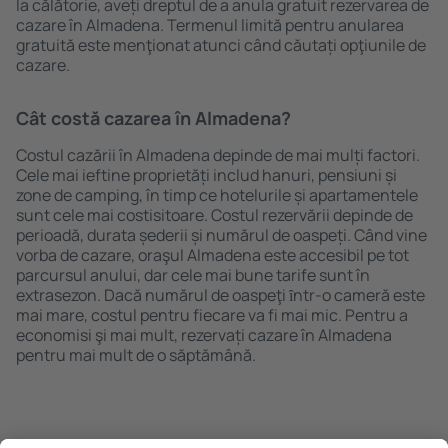
la călătorie, aveți dreptul de a anula gratuit rezervarea de
cazare în Almadena. Termenul limită pentru anularea
gratuită este menţionat atunci când căutați opţiunile de
cazare.
Cât costă cazarea în Almadena?
Costul cazării în Almadena depinde de mai mulți factori.
Cele mai ieftine proprietăți includ hanuri, pensiuni și
zone de camping, în timp ce hotelurile și apartamentele
sunt cele mai costisitoare. Costul rezervării depinde de
perioadă, durata șederii și numărul de oaspeți. Când vine
vorba de cazare, oraşul Almadena este accesibil pe tot
parcursul anului, dar cele mai bune tarife sunt în
extrasezon. Dacă numărul de oaspeţi ȋntr-o cameră este
mai mare, costul pentru fiecare va fi mai mic. Pentru a
economisi şi mai mult, rezervați cazare în Almadena
pentru mai mult de o săptămână.