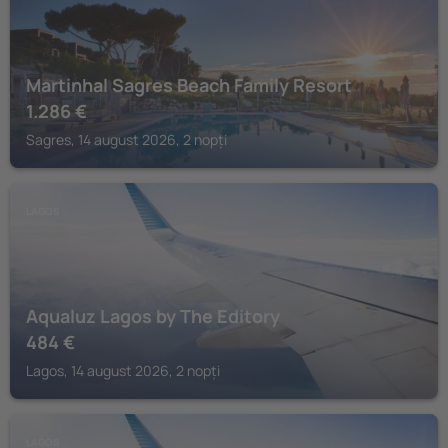
Martinhal Sagres Beach Family Resort
1.286
€
Sagres, 14 august 2026, 2 nopți
LAGOS
Aqualuz Lagos by The Editory
484
€
Lagos, 14 august 2026, 2 nopți
LAGOS