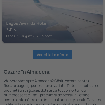
Lagos Avenida Hotel
721
€
Lagos, 30 august 2026, 2 nopți
Vedeţi alte oferte
Cazare în Almadena
Vă ȋndreptaţi spre Almadena? Găsiți cazare pentru
fiecare buget şi pentru nevoi variate. Puteți beneficia de
proprietăți spațioase, dotate cu tot confortul, cu
numeroase facilități, precum și de pensiuni ieftine
pentru a sta câteva zile în timpul unui city break. Cazarea
în Almadena este disponibilă în centrul orașului, lângă