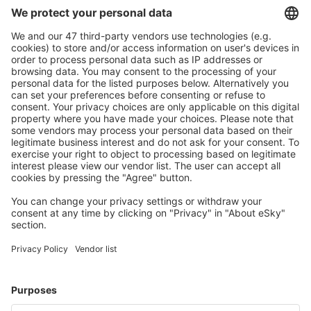
Caută rapid şi uşor
Ofertă adaptată aşteptărilor tale.
Planifică ȋn siguranţă
Rezervare fără griji cu opțiune gratuită de anulare.
Economiseşte mai mult
Prețuri atractive și oferte speciale pentru utilizatorii
conectați.
Cazarea preferată
Alege din peste 1,3 mil. de opţiuni: hoteluri, cabane,
apartamente și altele.
Cele mai căutate cazări de către utilizatorii eSky
Cazare în Portugalia - Orașe populare