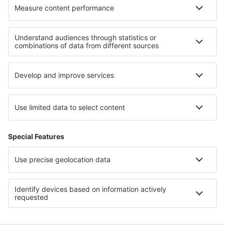
Cele mai bune locuri de cazare - regiuni
Cazare în Porto Santo
Cazare in Faro
Cazare în Terceira
Cazare in Porto
Cazare în São Miguel
Cazare În Bihor județul
Cazare in Vlahia moravă
Cazare in Lacul Maggiore
Cazare on Phi Phi Islands
Cazare in Penang