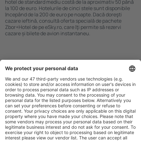
hotel de standard mediu costă de la aproximativ 50 până
la 100 de euro. Hotelurile de cinci stele sunt disponibile
ȋncepând de la 200 de euro pe noapte. Dacă doreşti
cazare ieftină, consultă oferta specială de pachete
Zbor+Hotel de pe eSky.ro, care ȋţi permite să rezervi
cazare și bilete de avion instantaneu.
Caută rapid şi uşor
Ofertă adaptată aşteptărilor tale.
Planifică ȋn siguranţă
Rezervare fără griji cu opțiune gratuită de anulare.
Economiseşte mai mult
Prețuri atractive și oferte speciale pentru utilizatorii
conectați.