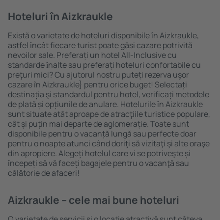
Hoteluri în Aizkraukle
Există o varietate de hoteluri disponibile în Aizkraukle,
astfel încât fiecare turist poate găsi cazare potrivită
nevoilor sale. Preferați un hotel All-Inclusive cu
standarde ȋnalte sau preferați hoteluri confortabile cu
preţuri mici? Cu ajutorul nostru puteți rezerva uşor
cazare în Aizkraukle} pentru orice buget! Selectați
destinația şi standardul pentru hotel, verificați metodele
de plată și opțiunile de anulare. Hotelurile în Aizkraukle
sunt situate atât aproape de atracţiile turistice populare,
cât și puțin mai departe de aglomerație. Toate sunt
disponibile pentru o vacanță lungă sau perfecte doar
pentru o noapte atunci când doriţi să vizitaţi şi alte oraşe
din apropiere. Alegeți hotelul care vi se potriveşte și
începeți să vă faceți bagajele pentru o vacanţă sau
călătorie de afaceri!
Aizkraukle – cele mai bune hoteluri
O varietate de servicii și o locație atractivă sunt câteva