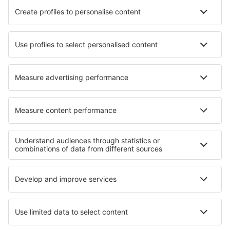
Cele mai bune hoteluri - orașe
Hoteluri în Port William
Hoteluri în Sainte-Hélène-sur-Isère
Hoteluri în Condeau
Hoteluri în Lazdijai
Hoteluri în Bopfingen
Hoteluri în Ile-aux-Moines
Hoteluri în Ora
Hoteluri în Torgnon
Hoteluri în Šmarje
Hoteluri în Roda De Ter
Cele mai bune hoteluri - regiuni
Hoteluri in Gauja National Park
Hoteluri in Kemeri National Park
Hoteluri în Tobago
Hoteluri in Apulia
Hoteluri în Parcul Național Munții Măcinului
Hoteluri in Kapama Game Reserve
Hoteluri in Fjords Region