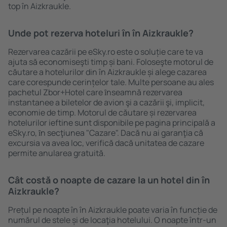
top în Aizkraukle.
Unde pot rezerva hoteluri ȋn în Aizkraukle?
Rezervarea cazării pe eSky.ro este o soluție care te va
ajuta să economiseşti timp și bani. Foloseşte motorul de
căutare a hotelurilor din în Aizkraukle și alege cazarea
care corespunde cerințelor tale. Multe persoane au ales
pachetul Zbor+Hotel care ȋnseamnă rezervarea
instantanee a biletelor de avion şi a cazării şi, implicit,
economie de timp. Motorul de căutare și rezervarea
hotelurilor ieftine sunt disponibile pe pagina principală a
eSky.ro, ȋn secţiunea "Cazare". Dacă nu ai garanţia că
excursia va avea loc, verifică dacă unitatea de cazare
permite anularea gratuită.
Cât costă o noapte de cazare la un hotel din în
Aizkraukle?
Prețul pe noapte în în Aizkraukle poate varia în funcție de
numărul de stele și de locaţia hotelului. O noapte într-un