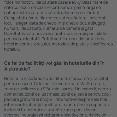
folosind motorul de căutare cazare eSky. Baza mare de
date cu locuri de cazare conţinând o gamă largă de
opţiuni este o garanție că veți găsi ceea ce căutați.
Completați câmpurile motorului de căutare - selectați
locul, alegeți data de check-in și check-out, adăugați
numărul de oaspeți, numărul de camere şi gata!
Rezultatele căutării vă vor arăta cazarea disponibilă ȋn
perioada selectată. Puteți verifica uşor distanța de la
hotel ȋn centrul orașului, metodele de plată și clasificarea
hotelului.
Ce fel de facilităţi voi găsi ȋn hotelurile din în
Aizkraukle?
Hotelurile în Aizkraukle au diferite standarde și facilități
pentru oaspeți. Cele mai frecvente sunt Wi-Fi gratuit,
zone de wellness cu SPA, mini bar/seif în cameră, centru
comercial, zonă de luat masa, zonă de joacă pentru copii,
parcare gratuită și broșuri informative despre cele mai
interesante atracții turistice din zonă. Unele proprietăți
includ și transferul de la și către aeroport. Uneori,
acestea încurajează vizitarea obiectivelor turistice de