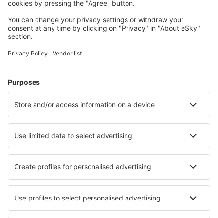
Cazarea preferată
Alege din peste 1,3 mil. de opţiuni: hoteluri, cabane,
apartamente și altele.
Cele mai căutate hoteluri de către utilizatorii eSky
Hoteluri în Letonia - Orașe populare
Hoteluri în Liepaja
Hoteluri în Riga
Hoteluri în Daugavpils
Hoteluri în Ventspils
Hoteluri în Jurmala
Hoteluri în Rudbārži
Hoteluri în Launkalne
Hoteluri Jaunolaine
Hoteluri în Olaine
Hoteluri Ceraukste