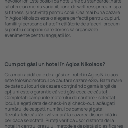
nevoilor lor. Este posibil ca hotelurile cu standarde ȋnalte
să ofere un meniu variabil, zone de wellness precum spa
și fitness, și activități pentru copii. Cea mai bună cazare
în Agios Nikolaos este o alegere perfectă pentru cupluri,
familii și persoane aflate în călătorie de afaceri, precum
și pentru companii care doresc să organizeze
evenimente pentru angajații lor.
Cum pot găsi un hotel în Agios Nikolaos?
Cea mai rapidă cale de a găsi un hotel în Agios Nikolaos
este folosind motorul de căutare cazare eSky. Baza mare
de date cu locuri de cazare conţinând o gamă largă de
opţiuni este o garanție că veți găsi ceea ce căutați.
Completați câmpurile motorului de căutare - selectați
locul, alegeți data de check-in și check-out, adăugați
numărul de oaspeți, numărul de camere şi gata!
Rezultatele căutării vă vor arăta cazarea disponibilă ȋn
perioada selectată. Puteți verifica uşor distanța de la
hotel ȋn centrul orașului, metodele de plată și clasificarea