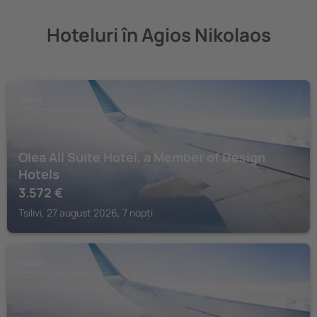
Hoteluri în Agios Nikolaos
TSILIVI
Olea All Suite Hotel, a Member of Design
Hotels
3.572
€
Tsilivi, 27 august 2026, 7 nopți
TSILIVI