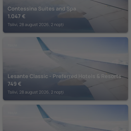
Contessina Suites and Spa
1.047
€
Tsilivi, 28 august 2026, 2 nopți
TSILIVI
Lesante Classic - Preferred Hotels & Resorts
749
€
Tsilivi, 28 august 2026, 2 nopți
TSILIVI