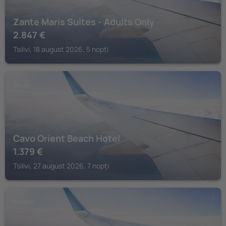
Zante Maris Suites - Adults Only
2.847
€
Tsilivi, 18 august 2026, 5 nopți
TSILIVI
Cavo Orient Beach Hotel
1.379
€
Tsilivi, 27 august 2026, 7 nopți
PLANOS