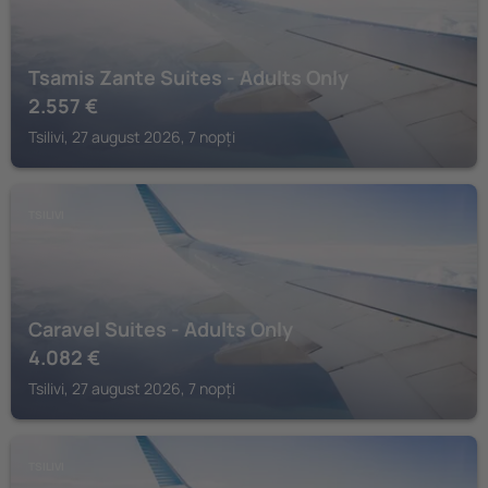
Tsamis Zante Suites - Adults Only
2.557
€
Tsilivi, 27 august 2026, 7 nopți
TSILIVI
Caravel Suites - Adults Only
4.082
€
Tsilivi, 27 august 2026, 7 nopți
TSILIVI