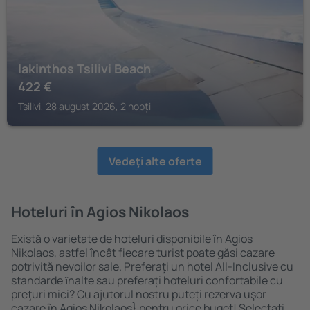
Iakinthos Tsilivi Beach
422
€
Tsilivi, 28 august 2026, 2 nopți
Vedeţi alte oferte
Hoteluri în Agios Nikolaos
Există o varietate de hoteluri disponibile în Agios
Nikolaos, astfel încât fiecare turist poate găsi cazare
potrivită nevoilor sale. Preferați un hotel All-Inclusive cu
standarde ȋnalte sau preferați hoteluri confortabile cu
preţuri mici? Cu ajutorul nostru puteți rezerva uşor
cazare în Agios Nikolaos} pentru orice buget! Selectați