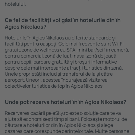
hotelului.
Ce fel de facilităţi voi găsi ȋn hotelurile din în
Agios Nikolaos?
Hotelurile în Agios Nikolaos au diferite standarde și
facilități pentru oaspeți. Cele mai frecvente sunt Wi-Fi
gratuit, zone de wellness cu SPA, mini bar/seif în cameră,
centru comercial, zonă de luat masa, zonă de joacă
pentru copii, parcare gratuită și broșuri informative
despre cele mai interesante atracții turistice din zonă.
Unele proprietăți includ și transferul de la și către
aeroport. Uneori, acestea încurajează vizitarea
obiectivelor turistice de top în Agios Nikolaos.
Unde pot rezerva hoteluri ȋn în Agios Nikolaos?
Rezervarea cazării pe eSky.ro este o soluție care te va
ajuta să economiseşti timp și bani. Foloseşte motorul de
căutare a hotelurilor din în Agios Nikolaos și alege
cazarea care corespunde cerințelor tale. Multe persoane