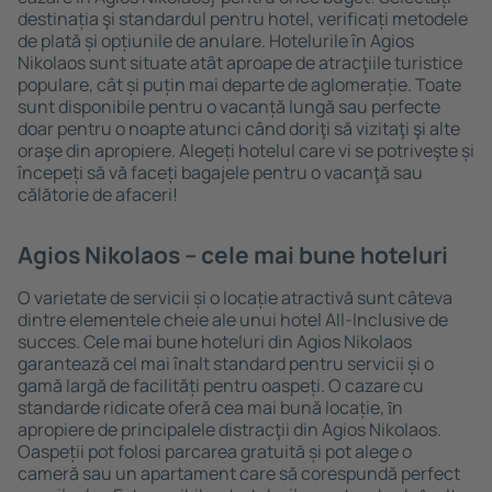
destinația şi standardul pentru hotel, verificați metodele
de plată și opțiunile de anulare. Hotelurile în Agios
Nikolaos sunt situate atât aproape de atracţiile turistice
populare, cât și puțin mai departe de aglomerație. Toate
sunt disponibile pentru o vacanță lungă sau perfecte
doar pentru o noapte atunci când doriţi să vizitaţi şi alte
oraşe din apropiere. Alegeți hotelul care vi se potriveşte și
începeți să vă faceți bagajele pentru o vacanţă sau
călătorie de afaceri!
Agios Nikolaos – cele mai bune hoteluri
O varietate de servicii și o locație atractivă sunt câteva
dintre elementele cheie ale unui hotel All-Inclusive de
succes. Cele mai bune hoteluri din Agios Nikolaos
garantează cel mai înalt standard pentru servicii și o
gamă largă de facilități pentru oaspeți. O cazare cu
standarde ridicate oferă cea mai bună locație, ȋn
apropiere de principalele distracţii din Agios Nikolaos.
Oaspeții pot folosi parcarea gratuită și pot alege o
cameră sau un apartament care să corespundă perfect