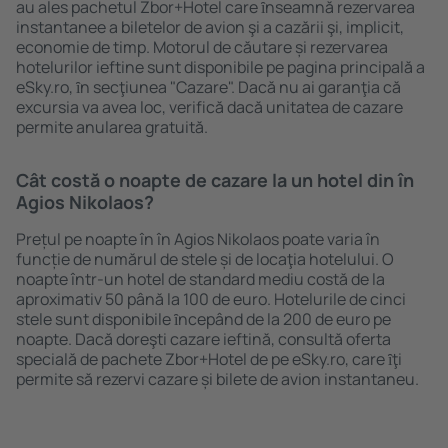
au ales pachetul Zbor+Hotel care ȋnseamnă rezervarea
instantanee a biletelor de avion şi a cazării şi, implicit,
economie de timp. Motorul de căutare și rezervarea
hotelurilor ieftine sunt disponibile pe pagina principală a
eSky.ro, ȋn secţiunea "Cazare". Dacă nu ai garanţia că
excursia va avea loc, verifică dacă unitatea de cazare
permite anularea gratuită.
Cât costă o noapte de cazare la un hotel din în
Agios Nikolaos?
Prețul pe noapte în în Agios Nikolaos poate varia în
funcție de numărul de stele și de locaţia hotelului. O
noapte într-un hotel de standard mediu costă de la
aproximativ 50 până la 100 de euro. Hotelurile de cinci
stele sunt disponibile ȋncepând de la 200 de euro pe
noapte. Dacă doreşti cazare ieftină, consultă oferta
specială de pachete Zbor+Hotel de pe eSky.ro, care ȋţi
permite să rezervi cazare și bilete de avion instantaneu.