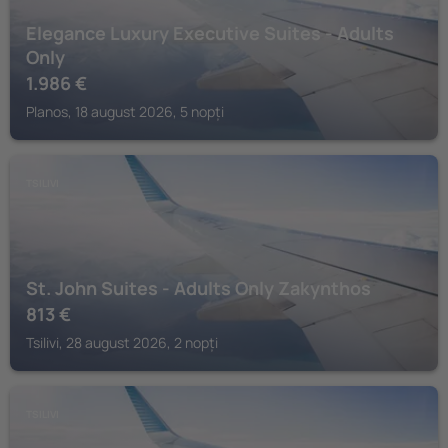
Elegance Luxury Executive Suites - Adults
Only
1.986
€
Planos, 18 august 2026, 5 nopți
TSILIVI
St. John Suites - Adults Only Zakynthos
813
€
Tsilivi, 28 august 2026, 2 nopți
TSILIVI