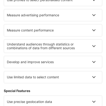
Hoteluri în Folgosa
Hoteluri în Englancourt
Hoteluri în Torokbalint
Cele mai bune hoteluri - regiuni
Hoteluri in Rodos
Hoteluri in Kefalonia
Hoteluri in Creta
Hoteluri in Macedonia de Est și Tracia
Hoteluri in Chios
Hoteluri in Porta Caribe
Hoteluri în Andorra
Hoteluri în Aruba
Hoteluri in Insula Hvar
Hoteluri in Cajón del Maipo