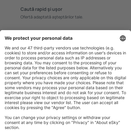
Caută rapid şi uşor
Ofertă adaptată aşteptărilor tale.
Planifică ȋn siguranţă
Rezervare fără griji cu opțiune gratuită de anulare.
Economiseşte mai mult
Prețuri atractive și oferte speciale pentru utilizatorii
conectați.
Cazarea preferată
Alege din peste 1,3 mil. de opţiuni: hoteluri, cabane,
apartamente și altele.
Cele mai căutate hoteluri de către utilizatorii eSky