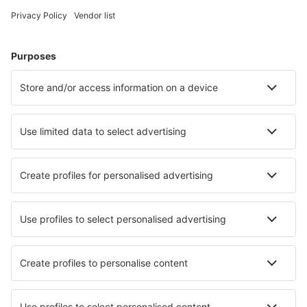
Hoteluri în Grecia - Orașe populare
Hoteluri în Rethimnon
Hoteluri în Chania
Hoteluri în Paros
Hoteluri în Atena
Hoteluri în Salonic
Hoteluri în Kastoria
Hoteluri în Delfi
Hoteluri în Nea Moudania
Hoteluri în Peraia
Hoteluri în Elounda
Cele mai bune hoteluri - orașe
Hoteluri în Rojiște
Hoteluri în Otterndorf
Hoteluri în La Chapelle-de-Guinchay
Hoteluri în Benneckenstein
Hoteluri în Colva
Hoteluri în Franconia
Hoteluri în Trissino