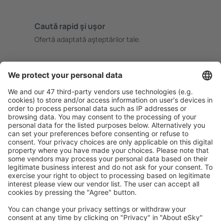
Caută rapid şi uşor
Ofertă adaptată aşteptărilor tale.
Planifică ȋn siguranţă
Rezervare fără griji cu opțiune gratuită de anulare.
Economiseşte mai mult
Prețuri atractive și oferte speciale pentru utilizatorii
conectați.
Cazarea preferată
Alege din peste 1,3 mil. de opţiuni: hoteluri, cabane,
apartamente și altele.
Cele mai căutate hoteluri de către utilizatorii eSky