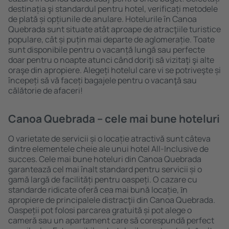
destinația şi standardul pentru hotel, verificați metodele
de plată și opțiunile de anulare. Hotelurile în Canoa
Quebrada sunt situate atât aproape de atracţiile turistice
populare, cât și puțin mai departe de aglomerație. Toate
sunt disponibile pentru o vacanță lungă sau perfecte
doar pentru o noapte atunci când doriţi să vizitaţi şi alte
oraşe din apropiere. Alegeți hotelul care vi se potriveşte și
începeți să vă faceți bagajele pentru o vacanţă sau
călătorie de afaceri!
Canoa Quebrada – cele mai bune hoteluri
O varietate de servicii și o locație atractivă sunt câteva
dintre elementele cheie ale unui hotel All-Inclusive de
succes. Cele mai bune hoteluri din Canoa Quebrada
garantează cel mai înalt standard pentru servicii și o
gamă largă de facilități pentru oaspeți. O cazare cu
standarde ridicate oferă cea mai bună locație, ȋn
apropiere de principalele distracţii din Canoa Quebrada.
Oaspeții pot folosi parcarea gratuită și pot alege o
cameră sau un apartament care să corespundă perfect