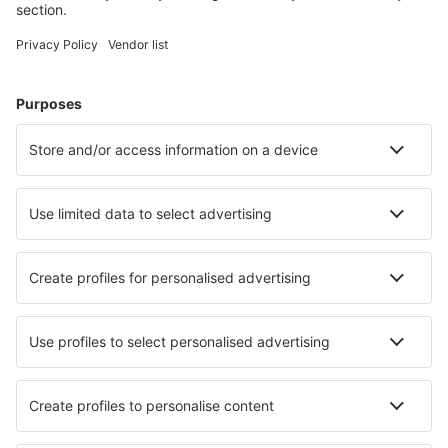
Hoteluri în Brazilia - Orașe populare
Hoteluri în Cabo Frio
Hoteluri în Florianopolis
Hoteluri în São Paulo
Hoteluri în Belem
Hoteluri în Rio de Janeiro
Hoteluri în Praia Grande
Hoteluri în Pomerode
Hoteluri în Sorocaba
Hoteluri în Gramado
Hoteluri în Bento Goncalves
Cele mai bune hoteluri - orașe
Hoteluri în Saint Affrique Les Montagnes
Hoteluri în Badbergen
Hoteluri în Radicofani
Hoteluri în Couvet
Hoteluri în Pamplemousses