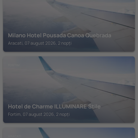
Milano Hotel Pousada Canoa Quebrada
Aracati, 07 august 2026, 2 nopți
FORTIM
Hotel de Charme ILLUMINARE Stile
Fortim, 07 august 2026, 2 nopți
ARACATI