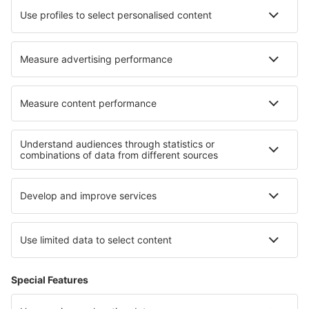
Hoteluri în Villorba
Hoteluri în Plymouth
Hoteluri în Skoki
Hoteluri în Tyringe
Hoteluri în Lučany nad Nisou
Cele mai bune hoteluri - regiuni
Hoteluri în Praia do Forte
Hoteluri în Fernando de Noronha
Hoteluri în Florianopolis
Hoteluri în Ipanema
Hoteluri în Iguazú
Hoteluri în Durban
Hoteluri in Munții Pirin
Hoteluri in Nevada
Hoteluri în Flachau
Hoteluri în Nassau