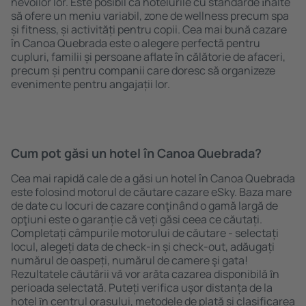
nevoilor lor. Este posibil ca hotelurile cu standarde ȋnalte
să ofere un meniu variabil, zone de wellness precum spa
și fitness, și activități pentru copii. Cea mai bună cazare
în Canoa Quebrada este o alegere perfectă pentru
cupluri, familii și persoane aflate în călătorie de afaceri,
precum și pentru companii care doresc să organizeze
evenimente pentru angajații lor.
Cum pot găsi un hotel în Canoa Quebrada?
Cea mai rapidă cale de a găsi un hotel în Canoa Quebrada
este folosind motorul de căutare cazare eSky. Baza mare
de date cu locuri de cazare conţinând o gamă largă de
opţiuni este o garanție că veți găsi ceea ce căutați.
Completați câmpurile motorului de căutare - selectați
locul, alegeți data de check-in și check-out, adăugați
numărul de oaspeți, numărul de camere şi gata!
Rezultatele căutării vă vor arăta cazarea disponibilă ȋn
perioada selectată. Puteți verifica uşor distanța de la
hotel ȋn centrul orașului, metodele de plată și clasificarea