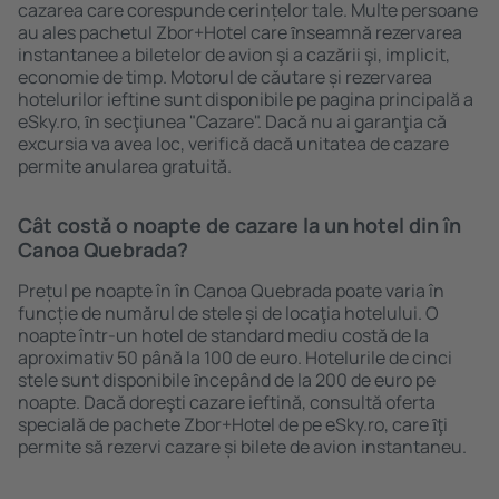
cazarea care corespunde cerințelor tale. Multe persoane
au ales pachetul Zbor+Hotel care ȋnseamnă rezervarea
instantanee a biletelor de avion şi a cazării şi, implicit,
economie de timp. Motorul de căutare și rezervarea
hotelurilor ieftine sunt disponibile pe pagina principală a
eSky.ro, ȋn secţiunea "Cazare". Dacă nu ai garanţia că
excursia va avea loc, verifică dacă unitatea de cazare
permite anularea gratuită.
Cât costă o noapte de cazare la un hotel din în
Canoa Quebrada?
Prețul pe noapte în în Canoa Quebrada poate varia în
funcție de numărul de stele și de locaţia hotelului. O
noapte într-un hotel de standard mediu costă de la
aproximativ 50 până la 100 de euro. Hotelurile de cinci
stele sunt disponibile ȋncepând de la 200 de euro pe
noapte. Dacă doreşti cazare ieftină, consultă oferta
specială de pachete Zbor+Hotel de pe eSky.ro, care ȋţi
permite să rezervi cazare și bilete de avion instantaneu.