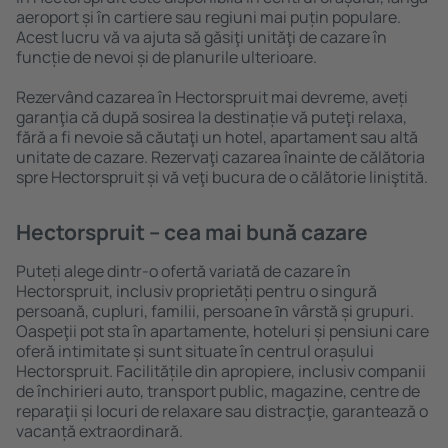
aeroport și în cartiere sau regiuni mai puțin populare.
Acest lucru vă va ajuta să găsiţi unităţi de cazare în
funcție de nevoi și de planurile ulterioare.
Rezervând cazarea în Hectorspruit mai devreme, aveți
garanţia că după sosirea la destinație vă puteţi relaxa,
fără a fi nevoie să căutaţi un hotel, apartament sau altă
unitate de cazare. Rezervaţi cazarea înainte de călătoria
spre Hectorspruit și vă veţi bucura de o călătorie liniştită.
Hectorspruit – cea mai bună cazare
Puteți alege dintr-o ofertă variată de cazare în
Hectorspruit, inclusiv proprietăți pentru o singură
persoană, cupluri, familii, persoane ȋn vârstă și grupuri.
Oaspeţii pot sta în apartamente, hoteluri și pensiuni care
oferă intimitate și sunt situate în centrul orașului
Hectorspruit. Facilitățile din apropiere, inclusiv companii
de închirieri auto, transport public, magazine, centre de
reparaţii și locuri de relaxare sau distracţie, garantează o
vacanță extraordinară.