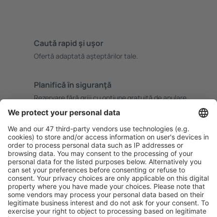
Caută rapid şi uşor
Ofertă adaptată aşteptărilor tale.
Planifică ȋn siguranţă
Rezervare fără griji cu opțiune gratuită de anulare.
Economiseşte mai mult
Prețuri atractive și oferte speciale pentru utilizatorii
conectați.
Cazarea preferată
Alege din peste 1,3 mil. de opţiuni: hoteluri, cabane,
apartamente și altele.