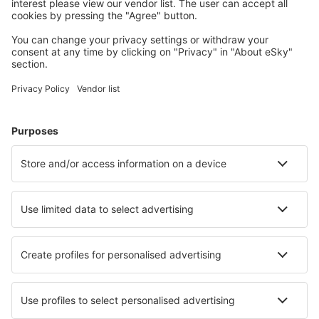
Cele mai căutate cazări de către utilizatorii eSky
Cazare în Africa de Sud - Orașe populare
Cazare în Cape Town
Cazare în Johannesburg
Cazare în Margate
Cazare în Pretoria
Cazare în Sandton
Cazare în Storms River
Cazare în Melkbosstrand
Cazare în Krugersdorp
Cazare în Sabi
Cazare în Robertson
Cele mai bune locuri de cazare - orașe
Cazare în Lachelle
Cazare Lubiny
Cazare în Saint-Jean
Cazare în Senorbi