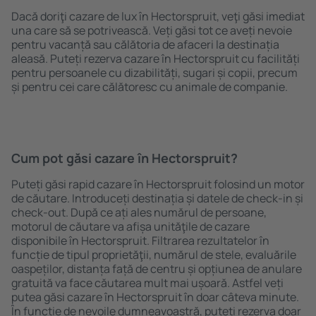
Dacă doriţi cazare de lux în Hectorspruit, veţi găsi imediat
una care să se potrivească. Veți găsi tot ce aveți nevoie
pentru vacanță sau călătoria de afaceri la destinația
aleasă. Puteți rezerva cazare în Hectorspruit cu facilități
pentru persoanele cu dizabilități, sugari și copii, precum
și pentru cei care călătoresc cu animale de companie.
Cum pot găsi cazare în Hectorspruit?
Puteți găsi rapid cazare în Hectorspruit folosind un motor
de căutare. Introduceți destinația și datele de check-in și
check-out. După ce ați ales numărul de persoane,
motorul de căutare va afișa unităţile de cazare
disponibile în Hectorspruit. Filtrarea rezultatelor în
funcție de tipul proprietăţii, numărul de stele, evaluările
oaspeților, distanța față de centru și opțiunea de anulare
gratuită va face căutarea mult mai ușoară. Astfel veți
putea găsi cazare în Hectorspruit în doar câteva minute.
În funcție de nevoile dumneavoastră, puteți rezerva doar