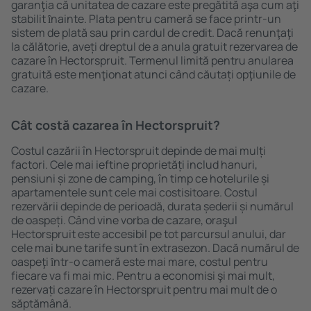
garanţia că unitatea de cazare este pregătită aşa cum aţi
stabilit ȋnainte. Plata pentru cameră se face printr-un
sistem de plată sau prin cardul de credit. Dacă renunţaţi
la călătorie, aveți dreptul de a anula gratuit rezervarea de
cazare în Hectorspruit. Termenul limită pentru anularea
gratuită este menţionat atunci când căutați opţiunile de
cazare.
Cât costă cazarea în Hectorspruit?
Costul cazării în Hectorspruit depinde de mai mulți
factori. Cele mai ieftine proprietăți includ hanuri,
pensiuni și zone de camping, în timp ce hotelurile și
apartamentele sunt cele mai costisitoare. Costul
rezervării depinde de perioadă, durata șederii și numărul
de oaspeți. Când vine vorba de cazare, oraşul
Hectorspruit este accesibil pe tot parcursul anului, dar
cele mai bune tarife sunt în extrasezon. Dacă numărul de
oaspeţi ȋntr-o cameră este mai mare, costul pentru
fiecare va fi mai mic. Pentru a economisi şi mai mult,
rezervați cazare în Hectorspruit pentru mai mult de o
săptămână.