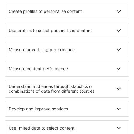
Cazare în Marquez
Cazare în Kirriemuir
Cazare în Agnone Bagni
Cazare în Clive
Cazare în Bonnieux
Cazare în Cabanillas Del Campo
Cele mai bune locuri de cazare - regiuni
Cazare in Kapama Game Reserve
Cazare in Sabi Sand Game Reserve
Cazare in Parcul Național West Coast
Cazare in Addo Elephant National Park
Cazare in Parcul Național Augrabies Falls
Cazare în Delta Dunării
Cazare in Val Rendena
Cazare în Elveţia
Cazare în Nosy Be
Cazare in Istria