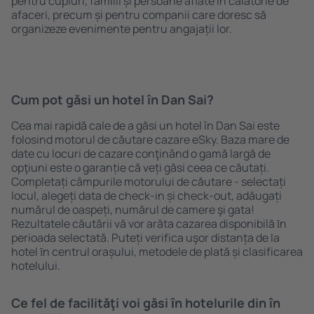
pentru cupluri, familii și persoane aflate în călătorie de
afaceri, precum și pentru companii care doresc să
organizeze evenimente pentru angajații lor.
Cum pot găsi un hotel în Dan Sai?
Cea mai rapidă cale de a găsi un hotel în Dan Sai este
folosind motorul de căutare cazare eSky. Baza mare de
date cu locuri de cazare conţinând o gamă largă de
opţiuni este o garanție că veți găsi ceea ce căutați.
Completați câmpurile motorului de căutare - selectați
locul, alegeți data de check-in și check-out, adăugați
numărul de oaspeți, numărul de camere şi gata!
Rezultatele căutării vă vor arăta cazarea disponibilă ȋn
perioada selectată. Puteți verifica uşor distanța de la
hotel ȋn centrul orașului, metodele de plată și clasificarea
hotelului.
Ce fel de facilităţi voi găsi ȋn hotelurile din în