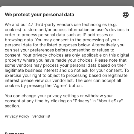
Planifică ȋn siguranţă
Rezervare fără griji cu opțiune gratuită de anulare.
Economiseşte mai mult
Prețuri atractive și oferte speciale pentru utilizatorii
conectați.
Cazarea preferată
Alege din peste 1,3 mil. de opţiuni: hoteluri, cabane,
apartamente și altele.
Cele mai căutate hoteluri de către utilizatorii eSky
Hoteluri în Thailanda - Orașe populare
Hoteluri în Pattaya
Hoteluri în Bo Phut