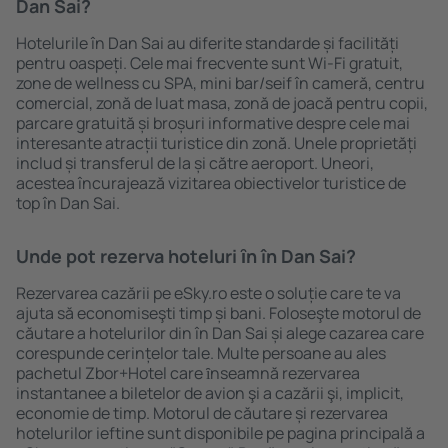
Dan Sai?
Hotelurile în Dan Sai au diferite standarde și facilități
pentru oaspeți. Cele mai frecvente sunt Wi-Fi gratuit,
zone de wellness cu SPA, mini bar/seif în cameră, centru
comercial, zonă de luat masa, zonă de joacă pentru copii,
parcare gratuită și broșuri informative despre cele mai
interesante atracții turistice din zonă. Unele proprietăți
includ și transferul de la și către aeroport. Uneori,
acestea încurajează vizitarea obiectivelor turistice de
top în Dan Sai.
Unde pot rezerva hoteluri ȋn în Dan Sai?
Rezervarea cazării pe eSky.ro este o soluție care te va
ajuta să economiseşti timp și bani. Foloseşte motorul de
căutare a hotelurilor din în Dan Sai și alege cazarea care
corespunde cerințelor tale. Multe persoane au ales
pachetul Zbor+Hotel care ȋnseamnă rezervarea
instantanee a biletelor de avion şi a cazării şi, implicit,
economie de timp. Motorul de căutare și rezervarea
hotelurilor ieftine sunt disponibile pe pagina principală a