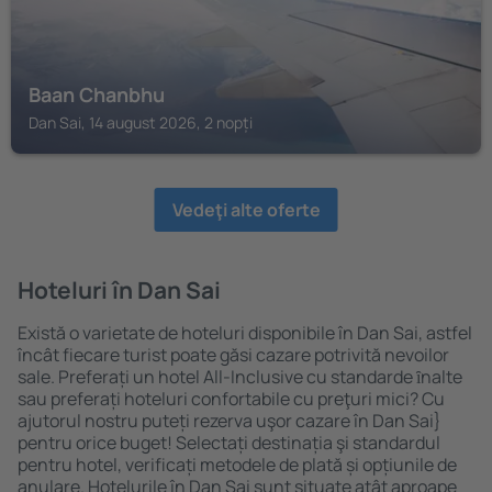
Baan Chanbhu
Dan Sai, 14 august 2026, 2 nopți
Vedeţi alte oferte
Hoteluri în Dan Sai
Există o varietate de hoteluri disponibile în Dan Sai, astfel
încât fiecare turist poate găsi cazare potrivită nevoilor
sale. Preferați un hotel All-Inclusive cu standarde ȋnalte
sau preferați hoteluri confortabile cu preţuri mici? Cu
ajutorul nostru puteți rezerva uşor cazare în Dan Sai}
pentru orice buget! Selectați destinația şi standardul
pentru hotel, verificați metodele de plată și opțiunile de
anulare. Hotelurile în Dan Sai sunt situate atât aproape