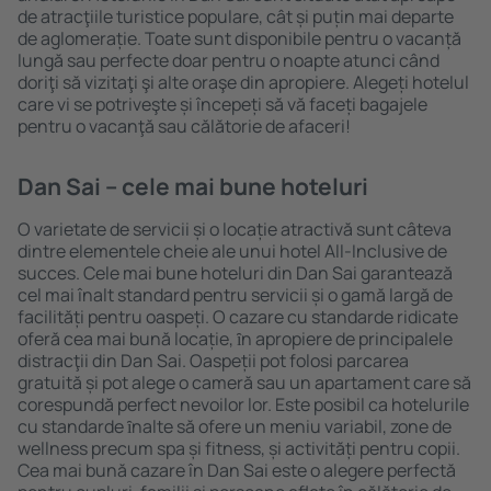
de atracţiile turistice populare, cât și puțin mai departe
de aglomerație. Toate sunt disponibile pentru o vacanță
lungă sau perfecte doar pentru o noapte atunci când
doriţi să vizitaţi şi alte oraşe din apropiere. Alegeți hotelul
care vi se potriveşte și începeți să vă faceți bagajele
pentru o vacanţă sau călătorie de afaceri!
Dan Sai – cele mai bune hoteluri
O varietate de servicii și o locație atractivă sunt câteva
dintre elementele cheie ale unui hotel All-Inclusive de
succes. Cele mai bune hoteluri din Dan Sai garantează
cel mai înalt standard pentru servicii și o gamă largă de
facilități pentru oaspeți. O cazare cu standarde ridicate
oferă cea mai bună locație, ȋn apropiere de principalele
distracţii din Dan Sai. Oaspeții pot folosi parcarea
gratuită și pot alege o cameră sau un apartament care să
corespundă perfect nevoilor lor. Este posibil ca hotelurile
cu standarde ȋnalte să ofere un meniu variabil, zone de
wellness precum spa și fitness, și activități pentru copii.
Cea mai bună cazare în Dan Sai este o alegere perfectă