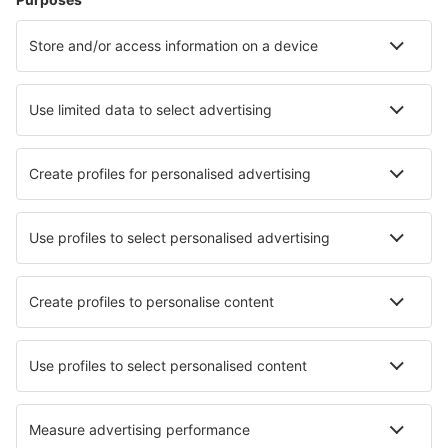
Hoteluri în Patong Beach
Hoteluri în Bangkok
Hoteluri în Chiang Mai
Hoteluri Wiang Pa Pao
Hoteluri în Cha Am
Hoteluri în Nang Rong
Hoteluri în Sao Phao
Hoteluri în Kathu
Cele mai bune hoteluri - orașe
Hoteluri în Scherpenzeel
Hoteluri în Immensee
Hoteluri în Naalehu
Hoteluri în Urbana
Hoteluri în Miyota
Hoteluri în Horsens
Hoteluri în Casagiove
Hoteluri în Kerepes
Hoteluri în Lodève
Hoteluri în Punxsutawney