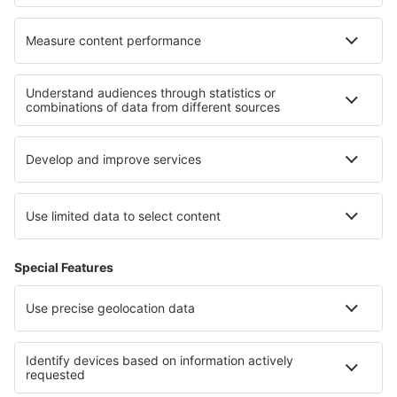
Cele mai bune hoteluri - regiuni
Hoteluri on Phi Phi Islands
Hoteluri pe Plaja Pattaya
Hoteluri in Khao Yai National Park
Hoteluri in Chiang Mai
Hoteluri on Ko Lanta
Hoteluri în Parcul Național Călimani
Hoteluri in Parcul Național Świętokrzyski
Hoteluri în Guanacaste
Hoteluri în Zermatt
Hoteluri în Livigno