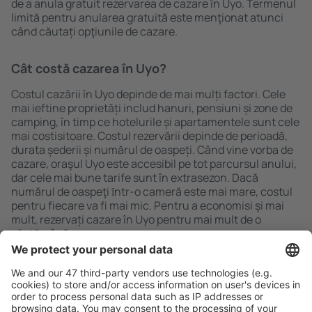
de a anula gratuit rezervarea de cazare în Uyo. Termenul
limită pentru anularea gratuită este menţionat atunci
când căutați opţiunile de cazare.
Cât costă cazarea în Uyo?
Costul cazării în Uyo depinde de mai mulți factori. Cele
mai ieftine proprietăți includ hanuri, pensiuni și zone de
camping, în timp ce hotelurile și apartamentele sunt cele
mai costisitoare. Costul rezervării depinde de perioadă,
durata șederii și numărul de oaspeți. Când vine vorba de
cazare, oraşul Uyo este accesibil pe tot parcursul anului,
dar cele mai bune tarife sunt în extrasezon. Dacă
numărul de oaspeţi ȋntr-o cameră este mai mare, costul
pentru fiecare va fi mai mic. Pentru a economisi şi mai
mult, rezervați cazare în Uyo pentru mai mult de o
săptămână.
Caută rapid şi uşor