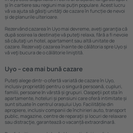
și în cartiere sau regiuni mai puțin populare. Acest lucru
vă va ajuta să găsiţi unităţi de cazare în funcție de nevoi
și de planurile ulterioare.
Rezervând cazarea în Uyo mai devreme, aveți garanţia că
după sosirea la destinație vă puteţi relaxa, fără a fi nevoie
să căutaţi un hotel, apartament sau altă unitate de
cazare. Rezervaţi cazarea înainte de călătoria spre Uyo și
vă veţi bucura de o călătorie liniştită.
Uyo – cea mai bună cazare
Puteți alege dintr-o ofertă variată de cazare în Uyo,
inclusiv proprietăți pentru o singură persoană, cupluri,
familii, persoane ȋn vârstă și grupuri. Oaspeţii pot sta în
apartamente, hoteluri și pensiuni care oferă intimitate și
sunt situate în centrul orașului Uyo. Facilitățile din
apropiere, inclusiv companii de închirieri auto, transport
public, magazine, centre de reparaţii și locuri de relaxare
sau distracţie, garantează o vacanță extraordinară.