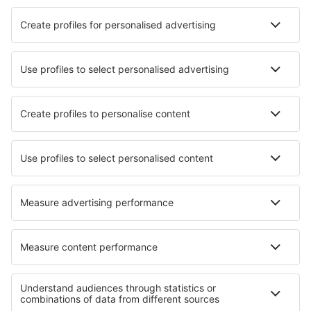
Cazare Ogombo
Cazare în Lagos
Cazare în Port Harcourt
Cazare în Abuja
Cazare în Ibadan
Cazare în Obudu
Cazare în Asaba
Cazare Moniya
Cazare în Gombe
Cazare în Epe
Cele mai bune locuri de cazare - orașe
Cazare în Independence
Cazare în Saint-Trinit
Cazare în Kizilagac
Cazare în Travers
Cazare în Fugenberg
Cazare în Etzdorf
Cazare în Gerstenberg
Cazare în Portbury
Cazare în Rorschach
Cazare în Wettringen