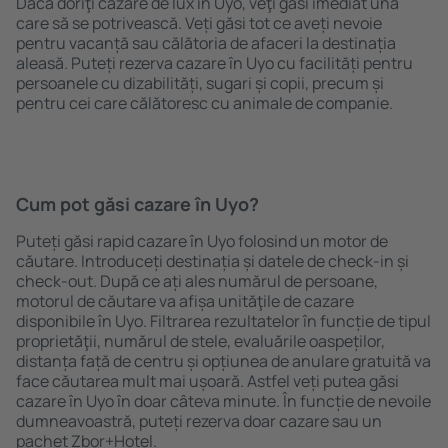
Dacă doriţi cazare de lux în Uyo, veţi găsi imediat una
care să se potrivească. Veți găsi tot ce aveți nevoie
pentru vacanță sau călătoria de afaceri la destinația
aleasă. Puteți rezerva cazare în Uyo cu facilități pentru
persoanele cu dizabilități, sugari și copii, precum și
pentru cei care călătoresc cu animale de companie.
Cum pot găsi cazare în Uyo?
Puteți găsi rapid cazare în Uyo folosind un motor de
căutare. Introduceți destinația și datele de check-in și
check-out. După ce ați ales numărul de persoane,
motorul de căutare va afișa unităţile de cazare
disponibile în Uyo. Filtrarea rezultatelor în funcție de tipul
proprietăţii, numărul de stele, evaluările oaspeților,
distanța față de centru și opțiunea de anulare gratuită va
face căutarea mult mai ușoară. Astfel veți putea găsi
cazare în Uyo în doar câteva minute. În funcție de nevoile
dumneavoastră, puteți rezerva doar cazare sau un
pachet Zbor+Hotel.