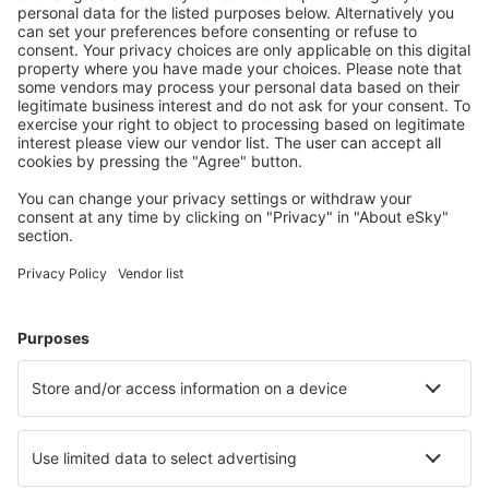
Ofertă adaptată aşteptărilor tale.
Planifică ȋn siguranţă
Rezervare fără griji cu opțiune gratuită de anulare.
Economiseşte mai mult
Prețuri atractive și oferte speciale pentru utilizatorii
conectați.
Cazarea preferată
Alege din peste 1,3 mil. de opţiuni: hoteluri, cabane,
apartamente și altele.
Cele mai căutate cazări de către utilizatorii eSky
Cazare în Nigeria - Orașe populare