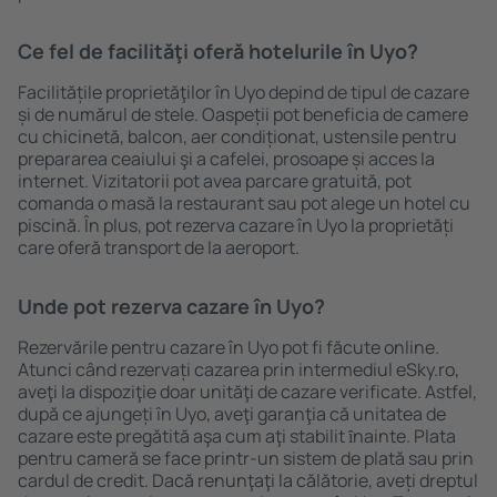
Ce fel de facilităţi oferă hotelurile în Uyo?
Facilitățile proprietăţilor în Uyo depind de tipul de cazare
și de numărul de stele. Oaspeții pot beneficia de camere
cu chicinetă, balcon, aer condiționat, ustensile pentru
prepararea ceaiului şi a cafelei, prosoape și acces la
internet. Vizitatorii pot avea parcare gratuită, pot
comanda o masă la restaurant sau pot alege un hotel cu
piscină. În plus, pot rezerva cazare în Uyo la proprietăți
care oferă transport de la aeroport.
Unde pot rezerva cazare în Uyo?
Rezervările pentru cazare în Uyo pot fi făcute online.
Atunci când rezervați cazarea prin intermediul eSky.ro,
aveţi la dispoziţie doar unităţi de cazare verificate. Astfel,
după ce ajungeți în Uyo, aveţi garanţia că unitatea de
cazare este pregătită aşa cum aţi stabilit ȋnainte. Plata
pentru cameră se face printr-un sistem de plată sau prin
cardul de credit. Dacă renunţaţi la călătorie, aveți dreptul