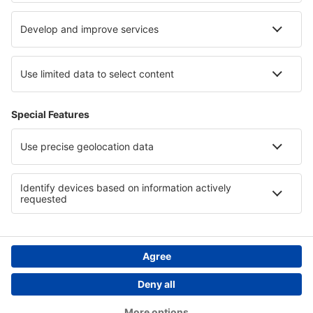
Cele mai bune locuri de cazare - regiuni
Cazare în Nigeria
Cazare in Orava
Cazare in Istria
Cazare in Ohio
Cazare in Blyde River Canyon Nature Reserve
Cazare in Plevna