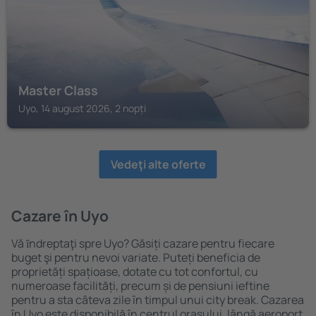
Master Class
Uyo, 14 august 2026, 2 nopți
Vedeţi alte oferte
Cazare în Uyo
Vă ȋndreptaţi spre Uyo? Găsiți cazare pentru fiecare
buget şi pentru nevoi variate. Puteți beneficia de
proprietăți spațioase, dotate cu tot confortul, cu
numeroase facilități, precum și de pensiuni ieftine
pentru a sta câteva zile în timpul unui city break. Cazarea
în Uyo este disponibilă în centrul orașului, lângă aeroport