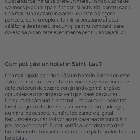
cu standarde ȋnalte să ofere un meniu variabil, zone de
wellness precum spa și fitness, și activități pentru copii.
Cea mai bună cazare în Saint-Leu este o alegere
perfectă pentru cupluri, familii și persoane aflate în
călătorie de afaceri, precum și pentru companii care
doresc să organizeze evenimente pentru angajații lor.
Cum pot găsi un hotel în Saint-Leu?
Cea mai rapidă cale de a găsi un hotel în Saint-Leu este
folosind motorul de căutare cazare eSky. Baza mare de
date cu locuri de cazare conţinând o gamă largă de
opţiuni este o garanție că veți găsi ceea ce căutați.
Completați câmpurile motorului de căutare - selectați
locul, alegeți data de check-in și check-out, adăugați
numărul de oaspeți, numărul de camere şi gata!
Rezultatele căutării vă vor arăta cazarea disponibilă ȋn
perioada selectată. Puteți verifica uşor distanța de la
hotel ȋn centrul orașului, metodele de plată și clasificarea
hotelului.