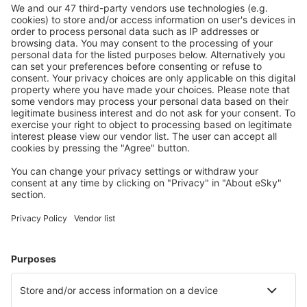
Caută rapid şi uşor
Ofertă adaptată aşteptărilor tale.
Planifică ȋn siguranţă
Rezervare fără griji cu opțiune gratuită de anulare.
Economiseşte mai mult
Prețuri atractive și oferte speciale pentru utilizatorii
conectați.
Cazarea preferată
Alege din peste 1,3 mil. de opţiuni: hoteluri, cabane,
apartamente și altele.
Cele mai căutate hoteluri de către utilizatorii eSky
Hoteluri în Reunion - Orașe populare