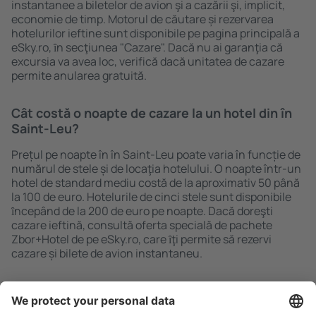
instantanee a biletelor de avion şi a cazării şi, implicit,
economie de timp. Motorul de căutare și rezervarea
hotelurilor ieftine sunt disponibile pe pagina principală a
eSky.ro, ȋn secţiunea "Cazare". Dacă nu ai garanţia că
excursia va avea loc, verifică dacă unitatea de cazare
permite anularea gratuită.
Cât costă o noapte de cazare la un hotel din în
Saint-Leu?
Prețul pe noapte în în Saint-Leu poate varia în funcție de
numărul de stele și de locaţia hotelului. O noapte într-un
hotel de standard mediu costă de la aproximativ 50 până
la 100 de euro. Hotelurile de cinci stele sunt disponibile
ȋncepând de la 200 de euro pe noapte. Dacă doreşti
cazare ieftină, consultă oferta specială de pachete
Zbor+Hotel de pe eSky.ro, care ȋţi permite să rezervi
cazare și bilete de avion instantaneu.