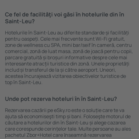
Ce fel de facilităţi voi găsi ȋn hotelurile din în
Saint-Leu?
Hotelurile în Saint-Leu au diferite standarde și facilități
pentru oaspeți. Cele mai frecvente sunt Wi-Fi gratuit,
zone de wellness cu SPA, mini bar/seif în cameră, centru
comercial, zonă de luat masa, zonă de joacă pentru copii,
parcare gratuită și broșuri informative despre cele mai
interesante atracții turistice din zonă. Unele proprietăți
includ și transferul de la și către aeroport. Uneori,
acestea încurajează vizitarea obiectivelor turistice de
top în Saint-Leu.
Unde pot rezerva hoteluri ȋn în Saint-Leu?
Rezervarea cazării pe eSky.ro este o soluție care te va
ajuta să economiseşti timp și bani. Foloseşte motorul de
căutare a hotelurilor din în Saint-Leu și alege cazarea
care corespunde cerințelor tale. Multe persoane au ales
pachetul Zbor+Hotel care ȋnseamnă rezervarea