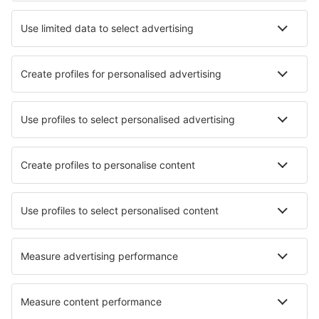
Hoteluri în Le Tampon
Hoteluri în Saint-Joseph
Hoteluri în Saint-Denis
Hoteluri în Saint-Pierre
Hoteluri în Saint-Paul
Hoteluri în Sainte-Clotilde
Hoteluri Reunion
Hoteluri în Grande Anse
Hoteluri în Petite-Ile
Hoteluri în Cilaos
Cele mai bune hoteluri - orașe
Hoteluri în Binhai
Hoteluri în St Cyprien Plage
Hoteluri în Snoqualmie
Hoteluri în Gosen
Hoteluri în Fordongianus
Hoteluri în Sant'Angelo
Hoteluri în None
Hoteluri în Marshalls Creek