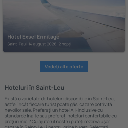
Hôtel Exsel Ermitage
Saint-Paul, 14 august 2026, 2 nopți
Vedeţi alte oferte
Hoteluri în Saint-Leu
Există o varietate de hoteluri disponibile în Saint-Leu,
astfel încât fiecare turist poate găsi cazare potrivită
nevoilor sale. Preferați un hotel All-Inclusive cu
standarde ȋnalte sau preferați hoteluri confortabile cu
preţuri mici? Cu ajutorul nostru puteți rezerva uşor
cazare în Saint-Leu} pentru orice buget! Selectați