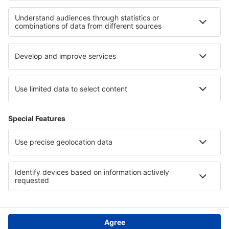
Hoteluri în St. Edouard-de-Lotbiniere
Hoteluri în Seggiano
Cele mai bune hoteluri - regiuni
Hoteluri în Reunion
Hoteluri în Maldive
Hoteluri in Kashubia
Hoteluri in Sao Vicente
Hoteluri in Loveci
Hoteluri in Zacatecas