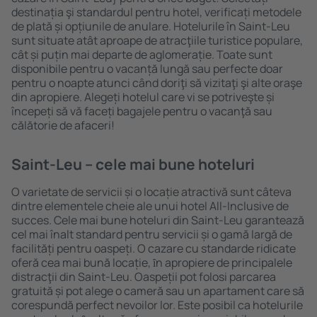
destinația şi standardul pentru hotel, verificați metodele
de plată și opțiunile de anulare. Hotelurile în Saint-Leu
sunt situate atât aproape de atracţiile turistice populare,
cât și puțin mai departe de aglomerație. Toate sunt
disponibile pentru o vacanță lungă sau perfecte doar
pentru o noapte atunci când doriţi să vizitaţi şi alte oraşe
din apropiere. Alegeți hotelul care vi se potriveşte și
începeți să vă faceți bagajele pentru o vacanţă sau
călătorie de afaceri!
Saint-Leu – cele mai bune hoteluri
O varietate de servicii și o locație atractivă sunt câteva
dintre elementele cheie ale unui hotel All-Inclusive de
succes. Cele mai bune hoteluri din Saint-Leu garantează
cel mai înalt standard pentru servicii și o gamă largă de
facilități pentru oaspeți. O cazare cu standarde ridicate
oferă cea mai bună locație, ȋn apropiere de principalele
distracţii din Saint-Leu. Oaspeții pot folosi parcarea
gratuită și pot alege o cameră sau un apartament care să
corespundă perfect nevoilor lor. Este posibil ca hotelurile