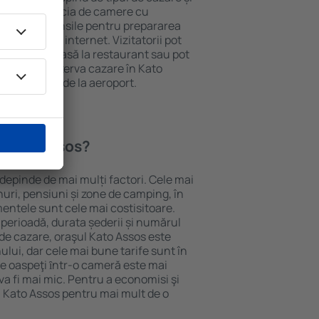
ii pot beneficia de camere cu
ționat, ustensile pentru prepararea
e și acces la internet. Vizitatorii pot
comanda o masă la restaurant sau pot
 plus, pot rezerva cazare în Kato
ră transport de la aeroport.
n Kato Assos?
 depinde de mai mulți factori. Cele mai
nuri, pensiuni și zone de camping, în
mentele sunt cele mai costisitoare.
 perioadă, durata șederii și numărul
de cazare, oraşul Kato Assos este
ului, dar cele mai bune tarife sunt în
e oaspeţi ȋntr-o cameră este mai
va fi mai mic. Pentru a economisi şi
n Kato Assos pentru mai mult de o