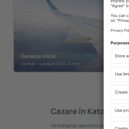
LOUTRAKI
Genesis Hotel
Loutraki, 14 august 2026, 2 nopți
Cazare în Kato Asso
Vă ȋndreptaţi spre Kato Assos? Găsiți