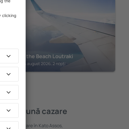
LOUTRAKI
Dave by the Beach Loutraki
Loutraki, 14 august 2026, 2 nopți
ea mai bună cazare
ariată de cazare în Kato Assos,