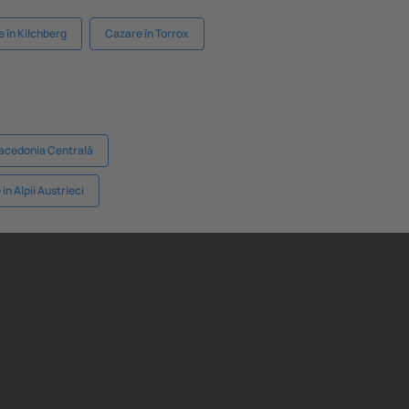
 în Kilchberg
Cazare în Torrox
acedonia Centrală
in Alpii Austrieci