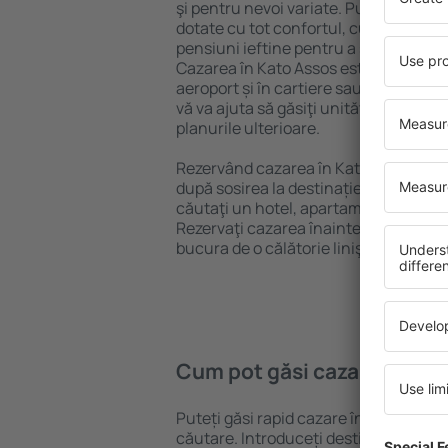
şi pentru nevoi variate. Puteți benefic
dotate cu tot confortul, cu numeroase 
pensiuni ieftine pentru a sta câteva zi
Cazarea în Kato Assos este disponibilă
aeroport și în cartiere sau regiuni ma
vă va ajuta să găsiţi unităţi de cazare 
planurile ulterioare.
Rezervând cazarea în Kato Assos mai 
după sosirea la destinație vă puteţi rel
căutaţi un hotel, apartament sau altă
Rezervaţi cazarea înainte de călătoria
bucura de o călătorie liniştită.
Cum pot găsi cazare în Kat
Puteți găsi rapid cazare în Kato Asso
căutare. Introduceți destinația și dat