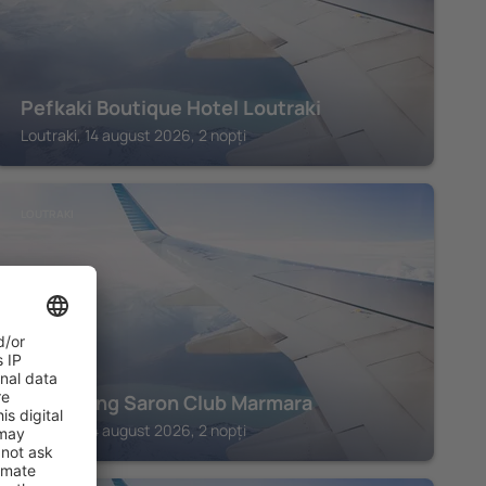
Pefkaki Boutique Hotel Loutraki
Loutraki, 14 august 2026, 2 nopți
LOUTRAKI
Hotel King Saron Club Marmara
Loutraki, 14 august 2026, 2 nopți