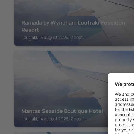
Ramada by Wyndham Loutraki Poseidon
Resort
Loutraki, 14 august 2026, 2 nopți
LOUTRAKI
Mantas Seaside Boutique Hotel
Loutraki, 14 august 2026, 2 nopți