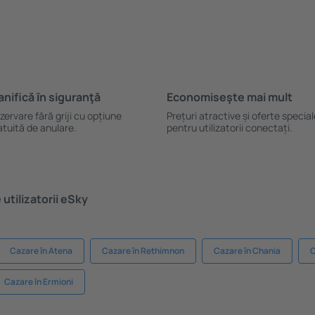
anifică ȋn siguranţă
Economiseşte mai mult
zervare fără griji cu opțiune
Prețuri atractive și oferte specia
atuită de anulare.
pentru utilizatorii conectați.
utilizatorii eSky
Cazare în Atena
Cazare în Rethimnon
Cazare în Chania
C
Cazare în Ermioni