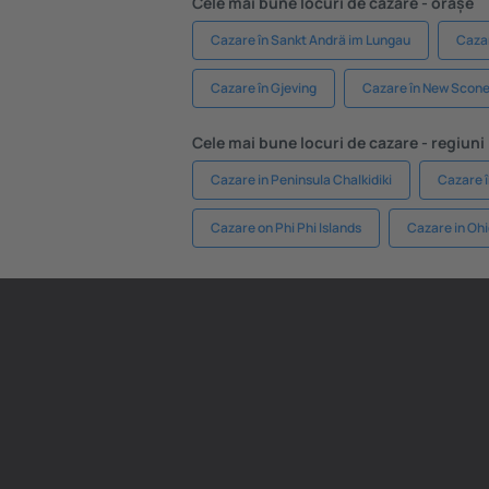
Cele mai bune locuri de cazare - orașe
Cazare în Sankt Andrä im Lungau
Cazar
Cazare în Gjeving
Cazare în New Scon
Cele mai bune locuri de cazare - regiuni
Cazare in Peninsula Chalkidiki
Cazare î
Cazare on Phi Phi Islands
Cazare in Oh