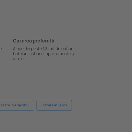
Cazarea preferată
le
Alege din peste 1,3 mil. de opţiuni:
hoteluri, cabane, apartamente și
altele.
azare în Argostoli
Cazare în Leros