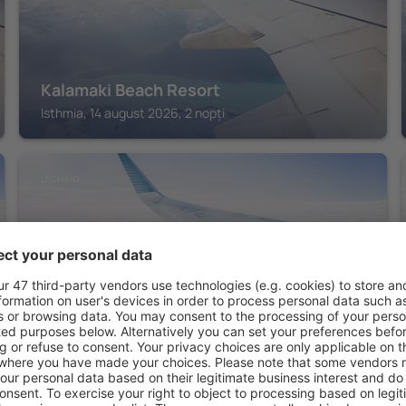
Kalamaki Beach Resort
Isthmia, 14 august 2026, 2 nopți
LECHAIO
ACRO Upscale Residences
Lechaio, 14 august 2026, 2 nopți