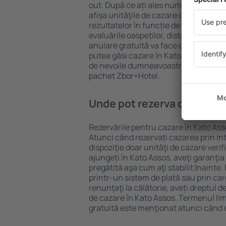
out. După ce ați ales numărul de per
afișa unităţile de cazare disponibile î
rezultatelor în funcție de tipul proprie
evaluările oaspeților, distanța față d
anulare gratuită va face căutarea mul
putea găsi cazare în Kato Assos în do
de nevoile dumneavoastră, puteți rez
pachet Zbor+Hotel.
Unde pot rezerva cazare în
Rezervările pentru cazare în Kato Asso
Atunci când rezervați cazarea prin int
dispoziţie doar unităţi de cazare verif
ajungeți în Kato Assos, aveţi garanţia
pregătită aşa cum aţi stabilit ȋnainte
printr-un sistem de plată sau prin car
renunţaţi la călătorie, aveți dreptul d
de cazare în Kato Assos. Termenul li
gratuită este menţionat atunci când c