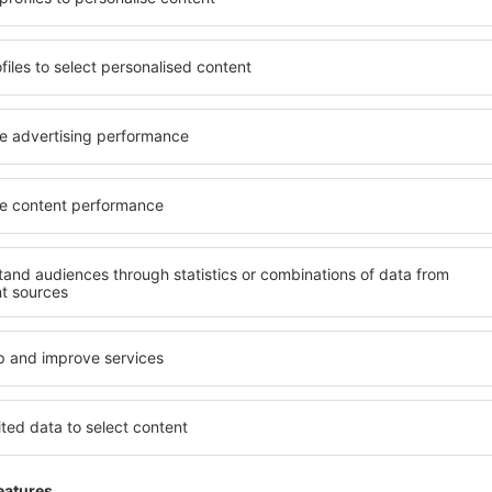
ia de proprietăți spațioase,
inclusiv proprietăți pentru o
facilități, precum și de
persoane ȋn vârstă și grupur
le în timpul unui city break.
hoteluri și pensiuni care ofe
 în centrul orașului, lângă
orașului Kato Assos. Facilită
i puțin populare. Acest lucru
de închirieri auto, transport
în funcție de nevoi și de
și locuri de relaxare sau di
extraordinară.
devreme, aveți garanţia că
Dacă doriţi cazare de lux în 
axa, fără a fi nevoie să
să se potrivească. Veți găsi
 unitate de cazare.
călătoria de afaceri la desti
 spre Kato Assos și vă veţi
Kato Assos cu facilități pent
copii, precum și pentru cei 
companie.
o Assos?
Ce fel de facilităţi o
Assos?
s folosind un motor de
ele de check-in și check-
Facilitățile proprietăţilor în