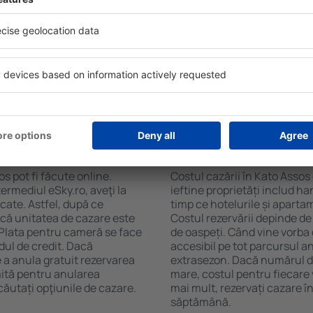
soane, motorul de căutare va
de numărul de stele. Oaspeț
n Kato Assos. Filtrarea
chicinetă, balcon, aer condi
tăţii, numărul de stele,
ceaiului şi a cafelei, prosoap
e centru și opțiunea de
avea parcare gratuită, pot 
t mai ușoară. Astfel veți
alege un hotel cu piscină. În
ar câteva minute. În funcție
Assos la proprietăți care ofe
erva doar cazare sau un
 Kato Assos?
Cât costă cazarea î
s pot fi făcute online.
Costul cazării în Kato Assos
ermediul eSky.ro, aveţi la
ieftine proprietăți includ ha
icate. Astfel, după ce
timp ce hotelurile și aparta
 că unitatea de cazare este
Costul rezervării depinde de
. Plata pentru cameră se face
de oaspeți. Când vine vorba 
dul de credit. Dacă
accesibil pe tot parcursul an
e a anula gratuit rezervarea
extrasezon. Dacă numărul d
mită pentru anularea
mare, costul pentru fiecare 
ăutați opţiunile de cazare.
mai mult, rezervați cazare î
săptămână.