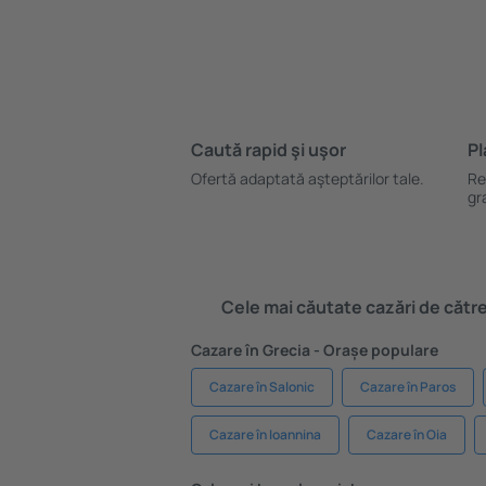
Caută rapid şi uşor
Pl
Ofertă adaptată aşteptărilor tale.
Re
gr
Cele mai căutate cazări de către 
Cazare în Grecia - Orașe populare
Cazare în Salonic
Cazare în Paros
Cazare în Ioannina
Cazare în Oia