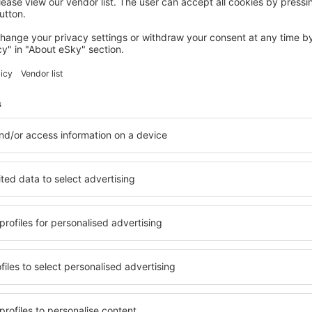
LOUTRAKI
Mantas Hotel
Loutraki, 14 august 2026, 2 nopți
Vedeţi mai multe oferte în Kato Assos
s
Kato Assos – c
 cazare pentru fiecare buget
Puteți alege dintr-o ofertă v