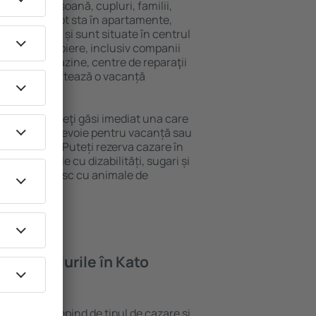
 singură persoană, cupluri, familii,
i. Oaspeţii pot sta în apartamente,
ră intimitate și sunt situate în centrul
țile din apropiere, inclusiv companii
 public, magazine, centre de reparaţii
stracţie, garantează o vacanță
Kato Assos, veţi găsi imediat una care
 tot ce aveți nevoie pentru vacanță sau
nația aleasă. Puteți rezerva cazare în
ru persoanele cu dizabilități, sugari și
care călătoresc cu animale de
feră hotelurile în Kato
 Kato Assos depind de tipul de cazare și