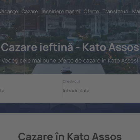
Vacanţe
Cazare
Închiriere mașini
Oferte
Transferuri
Mai
Cazare ieftină - Kato Assos
Vedeţi cele mai bune oferte de cazare în Kato Assos!
Cazare în Kato Assos