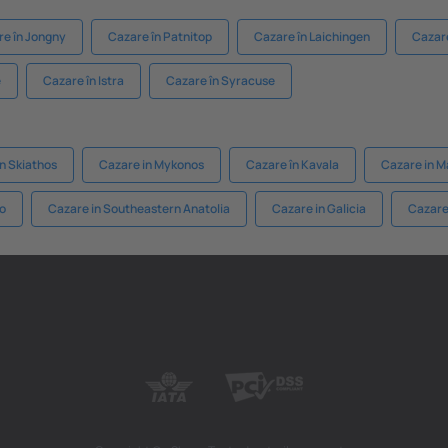
e în Jongny
Cazare în Patnitop
Cazare în Laichingen
Cazare
e
Cazare în Istra
Cazare în Syracuse
n Skiathos
Cazare in Mykonos
Cazare în Kavala
Cazare in M
io
Cazare in Southeastern Anatolia
Cazare in Galicia
Cazare 