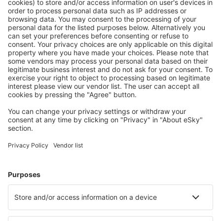
Ofertă adaptată aşteptărilor tale.
Planifică ȋn siguranţă
Rezervare fără griji cu opțiune gratuită de anulare.
Economiseşte mai mult
Prețuri atractive și oferte speciale pentru utilizatorii
conectați.
Cazarea preferată
Alege din peste 1,3 mil. de opţiuni: hoteluri, cabane,
apartamente și altele.
Cele mai căutate cazări de către utilizatorii eSky
Cazare în Japonia - Orașe populare