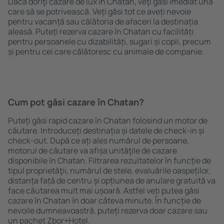
Dacă doriţi cazare de lux în Chatan, veţi găsi imediat una
care să se potrivească. Veți găsi tot ce aveți nevoie
pentru vacanță sau călătoria de afaceri la destinația
aleasă. Puteți rezerva cazare în Chatan cu facilități
pentru persoanele cu dizabilități, sugari și copii, precum
și pentru cei care călătoresc cu animale de companie.
Cum pot găsi cazare în Chatan?
Puteți găsi rapid cazare în Chatan folosind un motor de
căutare. Introduceți destinația și datele de check-in și
check-out. După ce ați ales numărul de persoane,
motorul de căutare va afișa unităţile de cazare
disponibile în Chatan. Filtrarea rezultatelor în funcție de
tipul proprietăţii, numărul de stele, evaluările oaspeților,
distanța față de centru și opțiunea de anulare gratuită va
face căutarea mult mai ușoară. Astfel veți putea găsi
cazare în Chatan în doar câteva minute. În funcție de
nevoile dumneavoastră, puteți rezerva doar cazare sau
un pachet Zbor+Hotel.