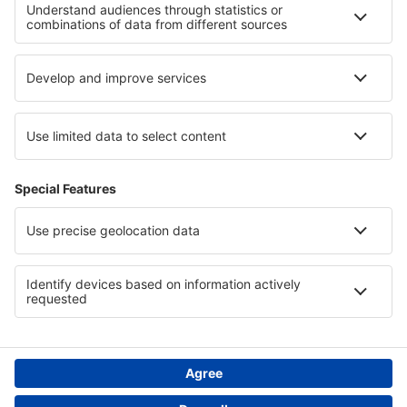
Cele mai bune locuri de cazare - regiuni
Cazare pe Insula Okinawa
Cazare în Antigua
Cazare in Pernik
Cazare in Parcul Național Namaqua
Cazare în São Miguel
Cazare in Hont