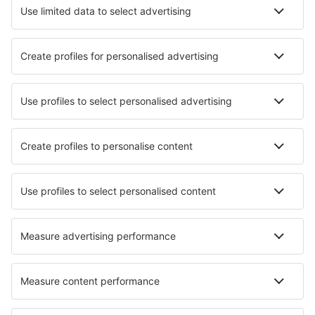
Cazare în Tokyo
Cazare în Osaka
Cazare în Fukuoka
Cazare în Sapporo
Cazare în Kyoto
Cazare în Karuizawa
Cazare în Yuzawa
Cazare în Shirahama
Cazare în Nozawaonsen
Cazare în Takasaki
Cele mai bune locuri de cazare - orașe
Cazare în Pineto
Cazare Cha Grande
Cazare Buchenhain
Cazare în Calasetta
Cazare în Grajera
Cazare în Pingwe
Cazare în Waverly
Cazare în Silver Creek
Cazare în New Castle
Cazare în Gutenacker