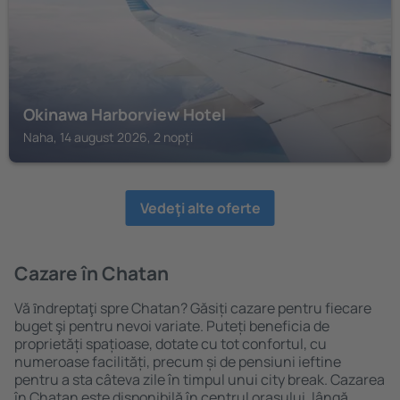
Okinawa Harborview Hotel
Naha, 14 august 2026, 2 nopți
Vedeţi alte oferte
Cazare în Chatan
Vă ȋndreptaţi spre Chatan? Găsiți cazare pentru fiecare
buget şi pentru nevoi variate. Puteți beneficia de
proprietăți spațioase, dotate cu tot confortul, cu
numeroase facilități, precum și de pensiuni ieftine
pentru a sta câteva zile în timpul unui city break. Cazarea
în Chatan este disponibilă în centrul orașului, lângă