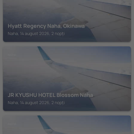
Hyatt Regency Naha, Okinawa
Naha, 14 august 2026, 2 nopți
NAHA
JR KYUSHU HOTEL Blossom Naha
Naha, 14 august 2026, 2 nopți
NAHA