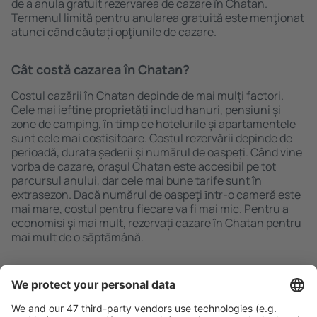
de a anula gratuit rezervarea de cazare în Chatan.
Termenul limită pentru anularea gratuită este menţionat
atunci când căutați opţiunile de cazare.
Cât costă cazarea în Chatan?
Costul cazării în Chatan depinde de mai mulți factori.
Cele mai ieftine proprietăți includ hanuri, pensiuni și
zone de camping, în timp ce hotelurile și apartamentele
sunt cele mai costisitoare. Costul rezervării depinde de
perioadă, durata șederii și numărul de oaspeți. Când vine
vorba de cazare, oraşul Chatan este accesibil pe tot
parcursul anului, dar cele mai bune tarife sunt în
extrasezon. Dacă numărul de oaspeţi ȋntr-o cameră este
mai mare, costul pentru fiecare va fi mai mic. Pentru a
economisi şi mai mult, rezervați cazare în Chatan pentru
mai mult de o săptămână.
Caută rapid şi uşor