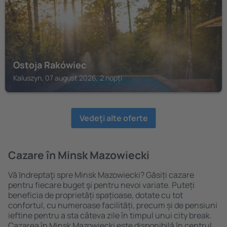
Ostoja Rakówiec
Kaluszyn, 07 august 2026, 2 nopți
Vedeţi alte oferte
Cazare în Minsk Mazowiecki
Vă ȋndreptaţi spre Minsk Mazowiecki? Găsiți cazare
pentru fiecare buget şi pentru nevoi variate. Puteți
beneficia de proprietăți spațioase, dotate cu tot
confortul, cu numeroase facilități, precum și de pensiuni
ieftine pentru a sta câteva zile în timpul unui city break.
Cazarea în Minsk Mazowiecki este disponibilă în centrul