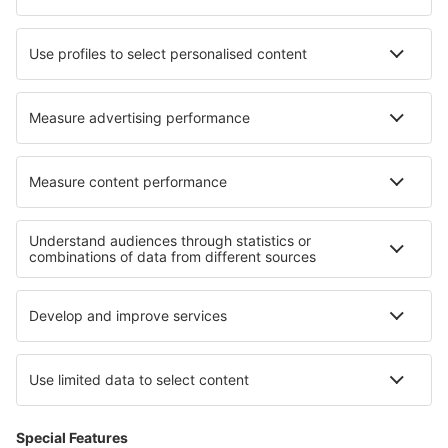
Cazare Mirador San Jose
Cazare Gerzen
Cazare în IJsselstein
Cazare în Novi Bečej
Cazare în Ambattur
Cazare în Aldbrough
Cazare în Raynham
Cazare în Pontprennau
Cele mai bune locuri de cazare - regiuni
Cazare in Western Pomerania
Cazare in Suwalki Region
Cazare in Zywiec Beskids
Cazare în Coasta Baltică (Polonia)
Cazare in Podlachia
Cazare in Lacul Maggiore
Cazare in Khao Yai National Park
Cazare in Stredné Považie
Cazare in Ischia
Cazare in Pazargik