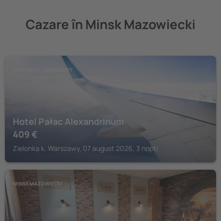
Cazare în Minsk Mazowiecki
ZIELONKA K. WARSZAWY
Hotel Pałac Alexandrinum
409
€
Zielonka k. Warszawy, 07 august 2026, 3 nopți
MINSK MAZOWIECKI