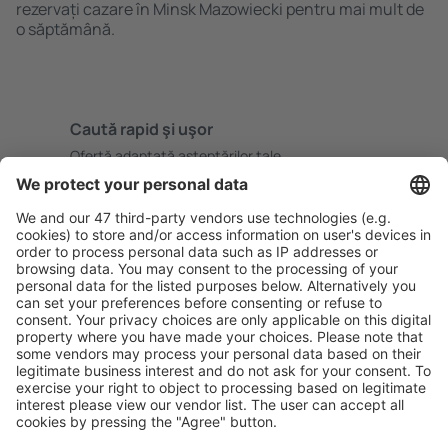
rezervați cazare în Minsk Mazowiecki pentru mai mult de
o săptămână.
Caută rapid şi uşor
Ofertă adaptată aşteptărilor tale.
Planifică ȋn siguranţă
Rezervare fără griji cu opțiune gratuită de anulare.
Economiseşte mai mult
Prețuri atractive și oferte speciale pentru utilizatorii
conectați.
Cazarea preferată
Alege din peste 1,3 mil. de opţiuni: hoteluri, cabane,
apartamente și altele.