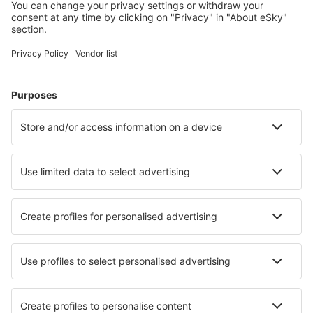
Cele mai căutate cazări de către utilizatorii eSky
Cazare în Polonia - Orașe populare
Cazare în Gdansk
Cazare în Wroclaw
Cazare în Cracovia
Cazare în Varşovia
Cazare în Kolobrzeg
Cazare în Wladyslawowo
Cazare în Gródek nad Dunajcem
Cazare în Murzasichle
Cazare în Uście Gorlickie
Cazare Mechelinki
Cele mai bune locuri de cazare - orașe
Cazare în Dryden
Cazare în Aeugst Am Albis