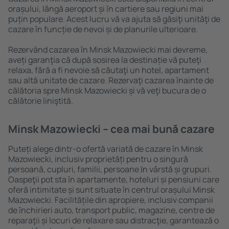
orașului, lângă aeroport și în cartiere sau regiuni mai
puțin populare. Acest lucru vă va ajuta să găsiţi unităţi de
cazare în funcție de nevoi și de planurile ulterioare.
Rezervând cazarea în Minsk Mazowiecki mai devreme,
aveți garanţia că după sosirea la destinație vă puteţi
relaxa, fără a fi nevoie să căutaţi un hotel, apartament
sau altă unitate de cazare. Rezervaţi cazarea înainte de
călătoria spre Minsk Mazowiecki și vă veţi bucura de o
călătorie liniştită.
Minsk Mazowiecki – cea mai bună cazare
Puteți alege dintr-o ofertă variată de cazare în Minsk
Mazowiecki, inclusiv proprietăți pentru o singură
persoană, cupluri, familii, persoane ȋn vârstă și grupuri.
Oaspeţii pot sta în apartamente, hoteluri și pensiuni care
oferă intimitate și sunt situate în centrul orașului Minsk
Mazowiecki. Facilitățile din apropiere, inclusiv companii
de închirieri auto, transport public, magazine, centre de
reparaţii și locuri de relaxare sau distracţie, garantează o