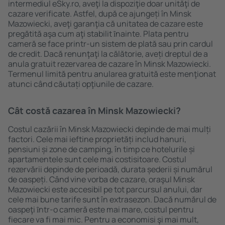
intermediul eSky.ro, aveţi la dispoziţie doar unităţi de
cazare verificate. Astfel, după ce ajungeți în Minsk
Mazowiecki, aveţi garanţia că unitatea de cazare este
pregătită aşa cum aţi stabilit ȋnainte. Plata pentru
cameră se face printr-un sistem de plată sau prin cardul
de credit. Dacă renunţaţi la călătorie, aveți dreptul de a
anula gratuit rezervarea de cazare în Minsk Mazowiecki.
Termenul limită pentru anularea gratuită este menţionat
atunci când căutați opţiunile de cazare.
Cât costă cazarea în Minsk Mazowiecki?
Costul cazării în Minsk Mazowiecki depinde de mai mulți
factori. Cele mai ieftine proprietăți includ hanuri,
pensiuni și zone de camping, în timp ce hotelurile și
apartamentele sunt cele mai costisitoare. Costul
rezervării depinde de perioadă, durata șederii și numărul
de oaspeți. Când vine vorba de cazare, oraşul Minsk
Mazowiecki este accesibil pe tot parcursul anului, dar
cele mai bune tarife sunt în extrasezon. Dacă numărul de
oaspeţi ȋntr-o cameră este mai mare, costul pentru
fiecare va fi mai mic. Pentru a economisi şi mai mult,