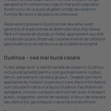
aeroport și în cartiere sau regiuni mai puțin populare.
Acest lucru vă va ajuta să găsiţi unităţi de cazare în
funcție de nevoi și de planurile ulterioare.
Rezervând cazarea în Dudince mai devreme, aveți
garanţia că după sosirea la destinație vă puteţi relaxa,
fără a fi nevoie să căutaţi un hotel, apartament sau altă
unitate de cazare. Rezervaţi cazarea înainte de călătoria
spre Dudince și vă veţi bucura de o călătorie liniştită.
Dudince – cea mai bună cazare
Puteți alege dintr-o ofertă variată de cazare în Dudince,
inclusiv proprietăți pentru o singură persoană, cupluri,
familii, persoane ȋn vârstă și grupuri. Oaspeţii pot sta în
apartamente, hoteluri și pensiuni care oferă intimitate și
sunt situate în centrul orașului Dudince. Facilitățile din
apropiere, inclusiv companii de închirieri auto, transport
public, magazine, centre de reparaţii și locuri de relaxare
sau distracţie, garantează o vacanță extraordinară.