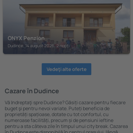
ONYX Penzión
Dudince, 14 august 2026, 2 nopți
Vedeţi alte oferte
Cazare în Dudince
Vă ȋndreptaţi spre Dudince? Găsiți cazare pentru fiecare
buget şi pentru nevoi variate. Puteți beneficia de
proprietăți spațioase, dotate cu tot confortul, cu
numeroase facilități, precum și de pensiuni ieftine
pentru a sta câteva zile în timpul unui city break. Cazarea
în Dudince este disponibilă în centrul orașului, lângă