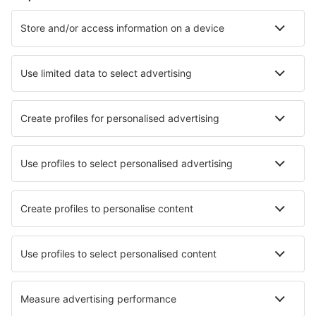
Cazare în Vysoke Tatry
Cazare în Banska Bystrica
Cazare în Bratislava
Cazare în Liptovsky Mikulas
Cazare în Kosice
Cazare în Liptovská Teplá
Cazare Detva
Cazare în Červený Kláštor
Cazare în Zilina
Cazare în Žiar nad Hronom
Cele mai bune locuri de cazare - orașe
Cazare în Baabe
Cazare în Port-la-Nouvelle
Cazare în Scissett
Cazare în Breitenfelde
Cazare în Clearwater
Cazare în Vars-sur-Roseix
Cazare în Azuaga
Cazare în Ilsenburg
Cazare în Boat of Garten
Cazare în Port Colborne