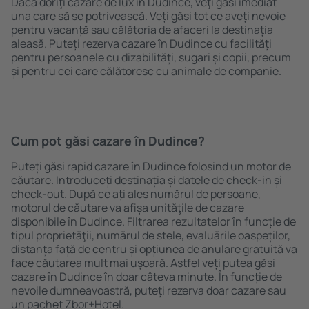
Dacă doriţi cazare de lux în Dudince, veţi găsi imediat
una care să se potrivească. Veți găsi tot ce aveți nevoie
pentru vacanță sau călătoria de afaceri la destinația
aleasă. Puteți rezerva cazare în Dudince cu facilități
pentru persoanele cu dizabilități, sugari și copii, precum
și pentru cei care călătoresc cu animale de companie.
Cum pot găsi cazare în Dudince?
Puteți găsi rapid cazare în Dudince folosind un motor de
căutare. Introduceți destinația și datele de check-in și
check-out. După ce ați ales numărul de persoane,
motorul de căutare va afișa unităţile de cazare
disponibile în Dudince. Filtrarea rezultatelor în funcție de
tipul proprietăţii, numărul de stele, evaluările oaspeților,
distanța față de centru și opțiunea de anulare gratuită va
face căutarea mult mai ușoară. Astfel veți putea găsi
cazare în Dudince în doar câteva minute. În funcție de
nevoile dumneavoastră, puteți rezerva doar cazare sau
un pachet Zbor+Hotel.