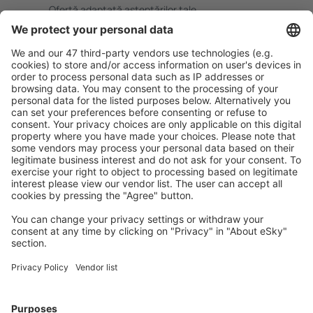
Ofertă adaptată aşteptărilor tale.
Planifică ȋn siguranţă
Rezervare fără griji cu opțiune gratuită de anulare.
Economiseşte mai mult
Prețuri atractive și oferte speciale pentru utilizatorii
conectați.
Cazarea preferată
Alege din peste 1,3 mil. de opţiuni: hoteluri, cabane,
apartamente și altele.
Cele mai căutate cazări de către utilizatorii eSky
Cazare în Slovacia - Orașe populare