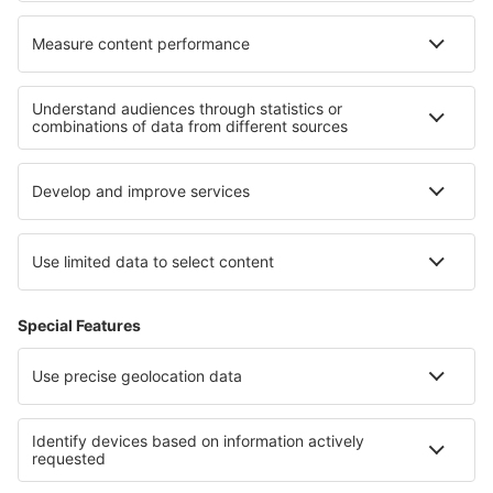
Cele mai bune locuri de cazare - regiuni
Cazare in Slovak Tatras
Cazare in Novohrad
Cazare in Šariš
Cazare in Orava
Cazare în Slovacia
Cazare in Morelos
Cazare în Andorra
Cazare in Goa
Cazare în Sunshine Coast
Cazare in Marino Ballena National Park