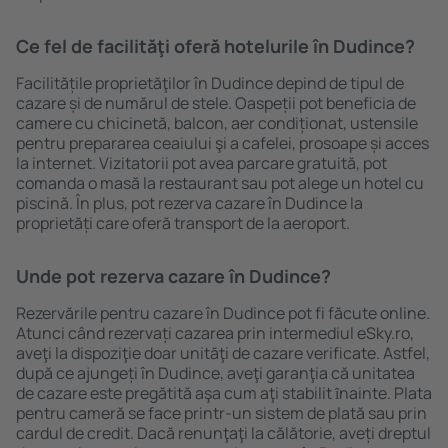
Ce fel de facilităţi oferă hotelurile în Dudince?
Facilitățile proprietăţilor în Dudince depind de tipul de
cazare și de numărul de stele. Oaspeții pot beneficia de
camere cu chicinetă, balcon, aer condiționat, ustensile
pentru prepararea ceaiului şi a cafelei, prosoape și acces
la internet. Vizitatorii pot avea parcare gratuită, pot
comanda o masă la restaurant sau pot alege un hotel cu
piscină. În plus, pot rezerva cazare în Dudince la
proprietăți care oferă transport de la aeroport.
Unde pot rezerva cazare în Dudince?
Rezervările pentru cazare în Dudince pot fi făcute online.
Atunci când rezervați cazarea prin intermediul eSky.ro,
aveţi la dispoziţie doar unităţi de cazare verificate. Astfel,
după ce ajungeți în Dudince, aveţi garanţia că unitatea
de cazare este pregătită aşa cum aţi stabilit ȋnainte. Plata
pentru cameră se face printr-un sistem de plată sau prin
cardul de credit. Dacă renunţaţi la călătorie, aveți dreptul