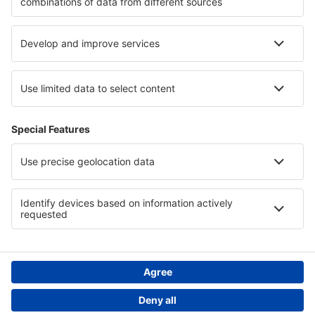
Cele mai bune locuri de cazare - regiuni
Cazare în Costa Verde
Cazare în Serbia
Cazare in Corfu
Cazare în Ipanema
Cazare în Punta Cana