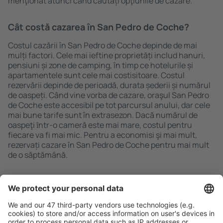
menţionat atunci când căutați opţiunile de cazare.
Cât costă cazarea în San Pedro de Coche?
Costul cazării în San Pedro de Coche depinde de mai
mulți factori. Cele mai ieftine proprietăți includ hanuri,
pensiuni și zone de camping, în timp ce hotelurile și
apartamentele sunt cele mai costisitoare. Costul
rezervării depinde de perioadă, durata șederii și numărul
de oaspeți. Când vine vorba de cazare, oraşul San Pedro
de Coche este accesibil pe tot parcursul anului, dar cele
mai bune tarife sunt în extrasezon. Dacă numărul de
oaspeţi ȋntr-o cameră este mai mare, costul pentru
fiecare va fi mai mic. Pentru a economisi şi mai mult,
rezervați cazare în San Pedro de Coche pentru mai mult
de o săptămână.
Caută rapid şi uşor
Ofertă adaptată aşteptărilor tale.