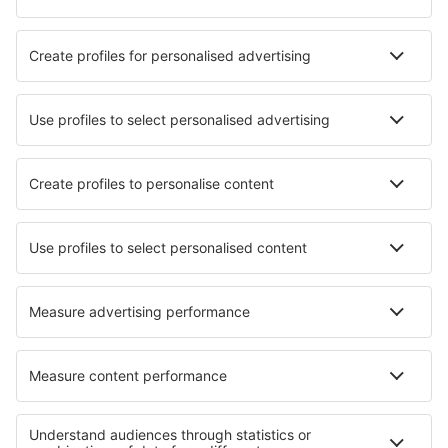
Cazare în Playa El Agua
Cazare în Porlamar
Cazare în La Asuncion
Cazare în Juan Griego
Cazare în Miranda
Cazare în El Vigia
Cazare în Las Majadas
Cazare în Barcelona
Cele mai bune locuri de cazare - orașe
Cazare în Gams
Cazare în Shaoguan
Cazare în Seloignes
Cazare în Villeneuve-Saint-Georges
Cazare în Klotten
Cazare în Villalgordo
Cazare în Twist
Cazare în Mönichwald
Cazare în Lavis
Cazare în Golubitskaya