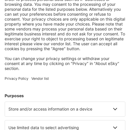
Planifică ȋn siguranţă
Rezervare fără griji cu opțiune gratuită de anulare.
Economiseşte mai mult
Prețuri atractive și oferte speciale pentru utilizatorii
conectați.
Cazarea preferată
Alege din peste 1,3 mil. de opţiuni: hoteluri, cabane,
apartamente și altele.
Cele mai căutate cazări de către utilizatorii eSky
Cazare în Venezuela - Orașe populare
Cazare în Caraballeda
Cazare în Chacao