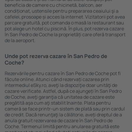
beneficia de camere cu chicinetă, balcon, aer
condiționat, ustensile pentru prepararea ceaiului şi a
cafelei, prosoape și acces la internet. Vizitatorii pot avea
parcare gratuită, pot comanda o masă la restaurant sau
pot alege un hotel cu piscină. În plus, pot rezerva cazare
în San Pedro de Coche la proprietăți care oferă transport
de la aeroport.
Unde pot rezerva cazare în San Pedro de
Coche?
Rezervările pentru cazare în San Pedro de Coche pot fi
făcute online. Atunci când rezervați cazarea prin
intermediul eSky.ro, aveţi la dispoziţie doar unităţi de
cazare verificate. Astfel, după ce ajungeți în San Pedro
de Coche, aveţi garanţia că unitatea de cazare este
pregătită aşa cum aţi stabilit ȋnainte. Plata pentru
cameră se face printr-un sistem de plată sau prin cardul
de credit. Dacă renunţaţi la călătorie, aveți dreptul de a
anula gratuit rezervarea de cazare în San Pedro de
Coche. Termenul limită pentru anularea gratuită este