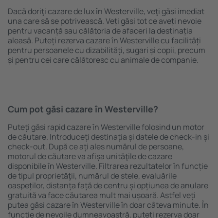
Dacă doriţi cazare de lux în Westerville, veţi găsi imediat
una care să se potrivească. Veți găsi tot ce aveți nevoie
pentru vacanță sau călătoria de afaceri la destinația
aleasă. Puteți rezerva cazare în Westerville cu facilități
pentru persoanele cu dizabilități, sugari și copii, precum
și pentru cei care călătoresc cu animale de companie.
Cum pot găsi cazare în Westerville?
Puteți găsi rapid cazare în Westerville folosind un motor
de căutare. Introduceți destinația și datele de check-in și
check-out. După ce ați ales numărul de persoane,
motorul de căutare va afișa unităţile de cazare
disponibile în Westerville. Filtrarea rezultatelor în funcție
de tipul proprietăţii, numărul de stele, evaluările
oaspeților, distanța față de centru și opțiunea de anulare
gratuită va face căutarea mult mai ușoară. Astfel veți
putea găsi cazare în Westerville în doar câteva minute. În
funcție de nevoile dumneavoastră, puteți rezerva doar