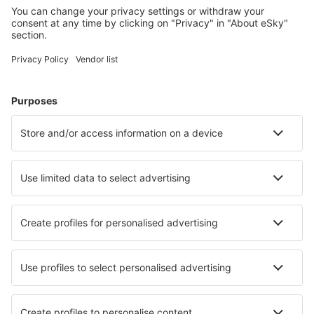
Cazare în Statele Unite ale Americii - Orașe populare
Cazare în Myrtle Beach
Cazare în Sevierville
Cazare în Kissimmee
Cazare în Davenport
Cazare în Panama City Beach
Cazare în Kiawah Island
Cazare în Beaufort
Cazare în Eureka Springs
Cazare în Breckenridge
Cazare în Albuquerque
Cele mai bune locuri de cazare - orașe
Cazare în Riverside
Cazare în Wassertrudingen
Cazare în Lennestadt
Cazare în Neuhausen
Cazare în Braine-le-Chateau