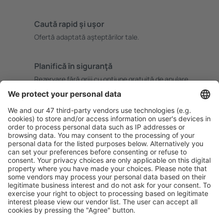
Caută rapid şi uşor
Ofertă adaptată aşteptărilor tale.
Planifică ȋn siguranţă
Rezervare fără griji cu opțiune gratuită de anulare.
Economiseşte mai mult
Prețuri atractive și oferte speciale pentru utilizatorii
conectați.
Cazarea preferată
Alege din peste 1,3 mil. de opţiuni: hoteluri, cabane,
apartamente și altele.
Cele mai căutate cazări de către utilizatorii eSky