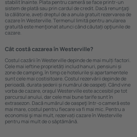
stabilit ȋnainte. Plata pentru cameră se face printr-un
sistem de plată sau prin cardul de credit. Dacă renunţaţi
la călătorie, aveți dreptul de a anula gratuit rezervarea de
cazare în Westerville. Termenul limită pentru anularea
gratuită este menţionat atunci când căutați opţiunile de
cazare.
Cât costă cazarea în Westerville?
Costul cazării în Westerville depinde de mai mulți factori.
Cele mai ieftine proprietăți includ hanuri, pensiuni și
zone de camping, în timp ce hotelurile și apartamentele
sunt cele mai costisitoare. Costul rezervării depinde de
perioadă, durata șederii și numărul de oaspeți. Când vine
vorba de cazare, oraşul Westerville este accesibil pe tot
parcursul anului, dar cele mai bune tarife sunt în
extrasezon. Dacă numărul de oaspeţi ȋntr-o cameră este
mai mare, costul pentru fiecare va fi mai mic. Pentru a
economisi şi mai mult, rezervați cazare în Westerville
pentru mai mult de o săptămână.