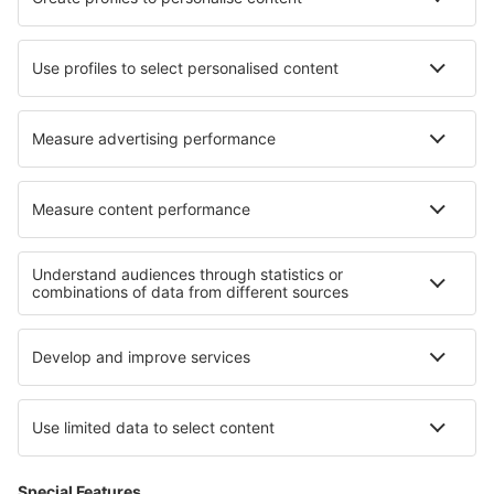
Cazare în Castelnau-de-Montratier
Cazare Eriksbo
Cazare în Zonguldak
Cazare în Luçay-le-Mâle
Cazare în Bykle
Cele mai bune locuri de cazare - regiuni
Cazare in Lake Nacimiento
Cazare Crater Lake
Cazare in Indiana Dunes National Lakeshore
Cazare in Delaware Beaches
Cazare in Maryland
Cazare în Michoacan
Cazare în Oberstdorf
Cazare în St. Moritz
Cazare in Cieszyn Silesia
Cazare în Lolland-Falster