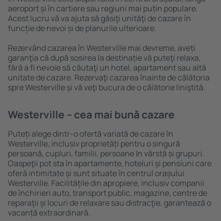
aeroport și în cartiere sau regiuni mai puțin populare.
Acest lucru vă va ajuta să găsiţi unităţi de cazare în
funcție de nevoi și de planurile ulterioare.
Rezervând cazarea în Westerville mai devreme, aveți
garanţia că după sosirea la destinație vă puteţi relaxa,
fără a fi nevoie să căutaţi un hotel, apartament sau altă
unitate de cazare. Rezervaţi cazarea înainte de călătoria
spre Westerville și vă veţi bucura de o călătorie liniştită.
Westerville – cea mai bună cazare
Puteți alege dintr-o ofertă variată de cazare în
Westerville, inclusiv proprietăți pentru o singură
persoană, cupluri, familii, persoane ȋn vârstă și grupuri.
Oaspeţii pot sta în apartamente, hoteluri și pensiuni care
oferă intimitate și sunt situate în centrul orașului
Westerville. Facilitățile din apropiere, inclusiv companii
de închirieri auto, transport public, magazine, centre de
reparaţii și locuri de relaxare sau distracţie, garantează o
vacanță extraordinară.