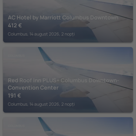
AC Hotel by Marriott Columbus Downtown
412
€
Columbus, 14 august 2026, 2 nopți
COLUMBUS
Red Roof Inn PLUS+ Columbus Downtown-
Convention Center
191
€
Columbus, 14 august 2026, 2 nopți
COLUMBUS