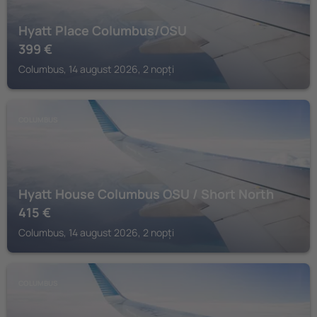
Hyatt Place Columbus/OSU
399
€
Columbus, 14 august 2026, 2 nopți
COLUMBUS
Hyatt House Columbus OSU / Short North
415
€
Columbus, 14 august 2026, 2 nopți
COLUMBUS