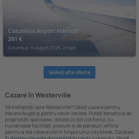
Columbus Airport Marriott
261
€
Columbus, 14 august 2026, 2 nopți
Vedeţi alte oferte
Cazare în Westerville
Vă ȋndreptaţi spre Westerville? Găsiți cazare pentru
fiecare buget şi pentru nevoi variate. Puteți beneficia de
proprietăți spațioase, dotate cu tot confortul, cu
numeroase facilități, precum și de pensiuni ieftine
pentru a sta câteva zile în timpul unui city break. Cazarea
în Westerville este disponibilă în centrul orașului, lângă