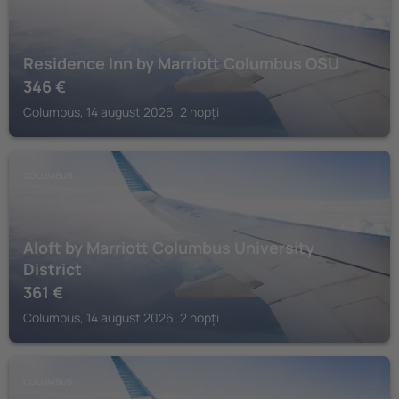
Residence Inn by Marriott Columbus OSU
346
€
Columbus, 14 august 2026, 2 nopți
COLUMBUS
Aloft by Marriott Columbus University
District
361
€
Columbus, 14 august 2026, 2 nopți
COLUMBUS