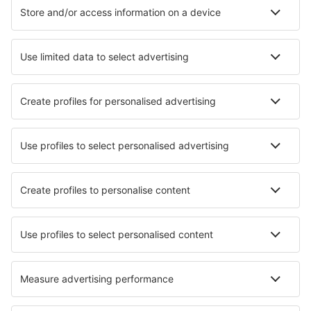
Hoteluri în Sevierville
Hoteluri în Sunriver
Hoteluri în Elkton
Hoteluri în Blue Eye
Hoteluri în Fraser
Hoteluri în Tampa
Cele mai bune hoteluri - orașe
Hoteluri în Aley
Hoteluri în Dobriach
Hoteluri în Oscadnica
Hoteluri în Sura Mica
Hoteluri în Conde-en-Brie
Hoteluri în Campllong
Hoteluri în Samois-sur-Seine
Hoteluri în Pianfei
Hoteluri în Mirtéai
Hoteluri în Brion
Cele mai bune hoteluri - regiuni