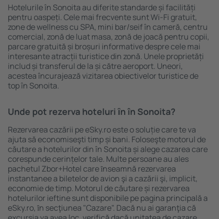
Hotelurile în Sonoita au diferite standarde și facilități
pentru oaspeți. Cele mai frecvente sunt Wi-Fi gratuit,
zone de wellness cu SPA, mini bar/seif în cameră, centru
comercial, zonă de luat masa, zonă de joacă pentru copii,
parcare gratuită și broșuri informative despre cele mai
interesante atracții turistice din zonă. Unele proprietăți
includ și transferul de la și către aeroport. Uneori,
acestea încurajează vizitarea obiectivelor turistice de
top în Sonoita.
Unde pot rezerva hoteluri ȋn în Sonoita?
Rezervarea cazării pe eSky.ro este o soluție care te va
ajuta să economiseşti timp și bani. Foloseşte motorul de
căutare a hotelurilor din în Sonoita și alege cazarea care
corespunde cerințelor tale. Multe persoane au ales
pachetul Zbor+Hotel care ȋnseamnă rezervarea
instantanee a biletelor de avion şi a cazării şi, implicit,
economie de timp. Motorul de căutare și rezervarea
hotelurilor ieftine sunt disponibile pe pagina principală a
eSky.ro, ȋn secţiunea "Cazare". Dacă nu ai garanţia că
excursia va avea loc, verifică dacă unitatea de cazare