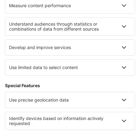
Hoteluri în Valea Morții
Hoteluri in Denali National Park
Hoteluri in Great Sand Dunes National Park
Hoteluri in Finger Lakes
Hoteluri in Alaska
Hoteluri în Midi-Pyrenees
Hoteluri în Nicaragua
Hoteluri în Emiratele Arabe Unite
Hoteluri în Jersey
Hoteluri în Parcul Național Babiogórski