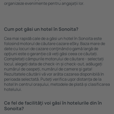
organizeze evenimente pentru angajații lor.
Cum pot găsi un hotel în Sonoita?
Cea mai rapidă cale de a găsi un hotel în Sonoita este
folosind motorul de căutare cazare eSky. Baza mare de
date cu locuri de cazare conţinând o gamă largă de
opţiuni este o garanție că veți găsi ceea ce căutați.
Completați câmpurile motorului de căutare - selectați
locul, alegeți data de check-in și check-out, adăugați
numărul de oaspeți, numărul de camere şi gata!
Rezultatele căutării vă vor arăta cazarea disponibilă ȋn
perioada selectată. Puteți verifica uşor distanța de la
hotel ȋn centrul orașului, metodele de plată și clasificarea
hotelului.
Ce fel de facilităţi voi găsi ȋn hotelurile din în
Sonoita?