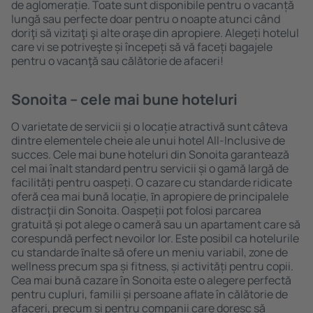
de aglomerație. Toate sunt disponibile pentru o vacanță
lungă sau perfecte doar pentru o noapte atunci când
doriţi să vizitaţi şi alte oraşe din apropiere. Alegeți hotelul
care vi se potriveşte și începeți să vă faceți bagajele
pentru o vacanţă sau călătorie de afaceri!
Sonoita – cele mai bune hoteluri
O varietate de servicii și o locație atractivă sunt câteva
dintre elementele cheie ale unui hotel All-Inclusive de
succes. Cele mai bune hoteluri din Sonoita garantează
cel mai înalt standard pentru servicii și o gamă largă de
facilități pentru oaspeți. O cazare cu standarde ridicate
oferă cea mai bună locație, ȋn apropiere de principalele
distracţii din Sonoita. Oaspeții pot folosi parcarea
gratuită și pot alege o cameră sau un apartament care să
corespundă perfect nevoilor lor. Este posibil ca hotelurile
cu standarde ȋnalte să ofere un meniu variabil, zone de
wellness precum spa și fitness, și activități pentru copii.
Cea mai bună cazare în Sonoita este o alegere perfectă
pentru cupluri, familii și persoane aflate în călătorie de
afaceri, precum și pentru companii care doresc să