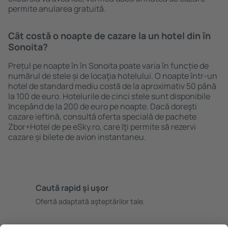
permite anularea gratuită.
Cât costă o noapte de cazare la un hotel din în
Sonoita?
Prețul pe noapte în în Sonoita poate varia în funcție de
numărul de stele și de locaţia hotelului. O noapte într-un
hotel de standard mediu costă de la aproximativ 50 până
la 100 de euro. Hotelurile de cinci stele sunt disponibile
ȋncepând de la 200 de euro pe noapte. Dacă doreşti
cazare ieftină, consultă oferta specială de pachete
Zbor+Hotel de pe eSky.ro, care ȋţi permite să rezervi
cazare și bilete de avion instantaneu.
Caută rapid şi uşor
Ofertă adaptată aşteptărilor tale.