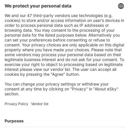
Planifică ȋn siguranţă
Rezervare fără griji cu opțiune gratuită de anulare.
Economiseşte mai mult
Prețuri atractive și oferte speciale pentru utilizatorii
conectați.
Cazarea preferată
Alege din peste 1,3 mil. de opţiuni: hoteluri, cabane,
apartamente și altele.
Cele mai căutate hoteluri de către utilizatorii eSky
Hoteluri în Statele Unite ale Americii - Orașe populare
Hoteluri în Myrtle Beach
Hoteluri în Kissimmee
Hoteluri în Panama City Beach
Hoteluri în Davenport