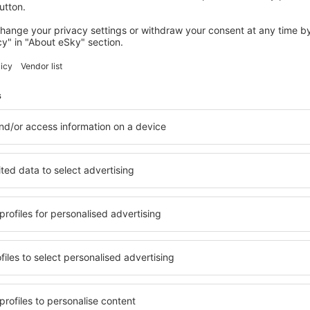
GREENVILLE
Extended Stay America Premier Suites
Greenville Woodruff Rd
154
€
Greenville, 14 august 2026, 2 nopți
Vedeți mai multe hoteluri în Simpsonville
ille
Simpsonville – 
hoteluri
ile în Simpsonville, astfel