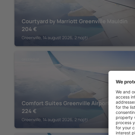
Courtyard by Marriott Greenville Mauldin
204
€
Greenville, 14 august 2026, 2 nopți
GREENVILLE
Comfort Suites Greenville Airport
224
€
Greenville, 14 august 2026, 2 nopți