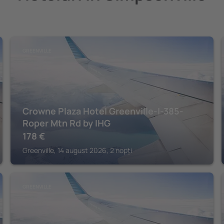
GREENVILLE
Crowne Plaza Hotel Greenville-I-385-
Roper Mtn Rd by IHG
178
€
Greenville, 14 august 2026, 2 nopți
GREENVILLE