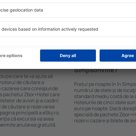
Sky. Baza mare de date cu
Hotelurile în Simpsonville au
gă de opţiuni este o
oaspeți. Cele mai frecvente 
. Completați câmpurile
cu SPA, mini bar/seif în cam
, alegeți data de check-in și
masa, zonă de joacă pentru c
eți, numărul de camere şi
informative despre cele mai 
a cazarea disponibilă ȋn
zonă. Unele proprietăți inclu
r distanța de la hotel ȋn
Uneori, acestea încurajează 
clasificarea hotelului.
în Simpsonville.
n în Simpsonville?
Cât costă o noapte d
Simpsonville?
luție care te va ajuta să
motorul de căutare a
Prețul pe noapte în în Simps
ege cazarea care corespunde
numărul de stele și de locaţ
es pachetul Zbor+Hotel care
standard mediu costă de la 
telor de avion şi a cazării
Hotelurile de cinci stele su
l de căutare și rezervarea
euro pe noapte. Dacă doreşti
 pagina principală a eSky.ro,
specială de pachete Zbor+Hot
anţia că excursia va avea
rezervi cazare și bilete de a
permite anularea gratuită.