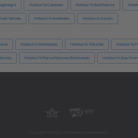
 Lagonegro
Hoteluri în Cabanes
Hoteluri în Bad Saarow
Hotelu
n Even Yehuda
Hoteluri în Ansfelden
Hoteluri în Ascain
siana
Hoteluri in Minnesota
Hoteluri în Telluride
Hoteluri la 
lientes
Hoteluri în Parcul Național Białowieski
Hoteluri in Sao Vice
Copyright © eSky.ro. Toate drepturile rezervate.