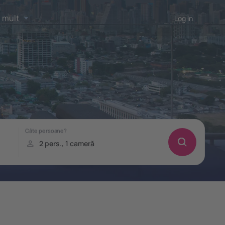
 mult
Log in
!