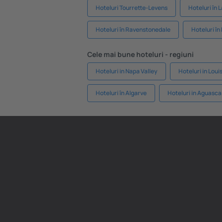
Hoteluri Tourrette-Levens
Hoteluri în
Hoteluri în Ravenstonedale
Hoteluri î
Cele mai bune hoteluri - regiuni
Hoteluri in Napa Valley
Hoteluri in Loui
Hoteluri în Algarve
Hoteluri in Aguasca