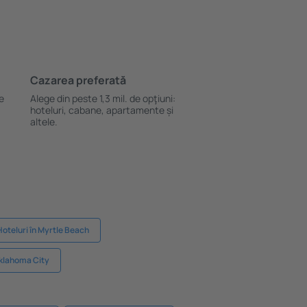
Cazarea preferată
le
Alege din peste 1,3 mil. de opţiuni:
hoteluri, cabane, apartamente și
altele.
Hoteluri în Myrtle Beach
Oklahoma City