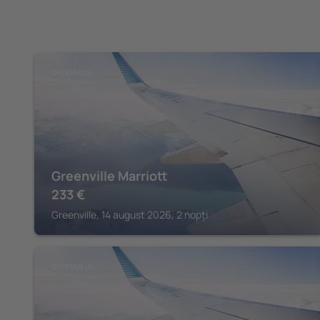
GREENVILLE
Greenville Marriott
233
€
Greenville, 14 august 2026, 2 nopți
GREENVILLE