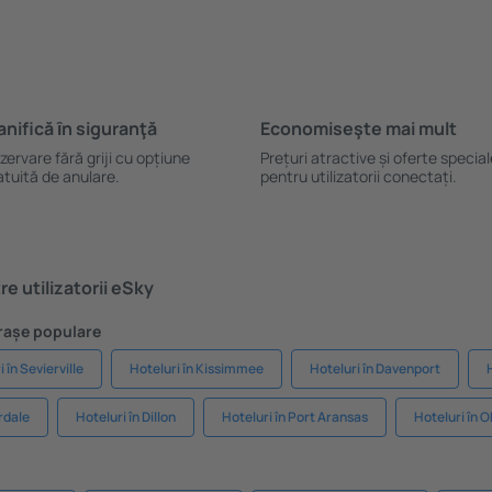
anifică ȋn siguranţă
Economiseşte mai mult
zervare fără griji cu opțiune
Prețuri atractive și oferte specia
atuită de anulare.
pentru utilizatorii conectați.
e utilizatorii eSky
Orașe populare
 în Sevierville
Hoteluri în Kissimmee
Hoteluri în Davenport
rdale
Hoteluri în Dillon
Hoteluri în Port Aransas
Hoteluri în 