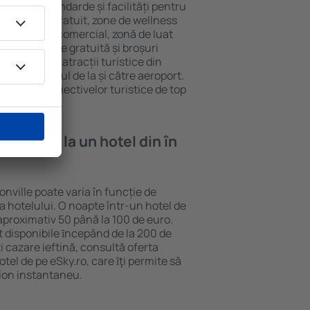
 diferite standarde și facilități pentru
sunt Wi-Fi gratuit, zone de wellness
eră, centru comercial, zonă de luat
opii, parcare gratuită și broșuri
interesante atracții turistice din
d și transferul de la și către aeroport.
vizitarea obiectivelor turistice de top
e cazare la un hotel din în
onville poate varia în funcție de
ia hotelului. O noapte într-un hotel de
aproximativ 50 până la 100 de euro.
nt disponibile ȋncepând de la 200 de
 cazare ieftină, consultă oferta
el de pe eSky.ro, care ȋţi permite să
vion instantaneu.