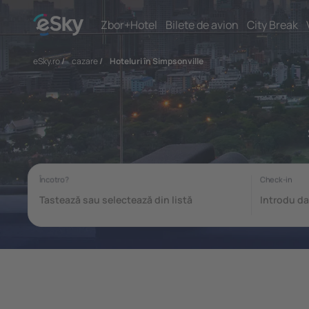
Zbor+Hotel
Bilete de avion
City Break
eSky.ro
/
cazare
/
Hoteluri în Simpsonville