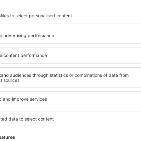
potrivită nevoilor sale.
O varietate de servicii și o 
andarde ȋnalte sau preferați
elementele cheie ale unui ho
 Cu ajutorul nostru puteți
bune hoteluri din Simpsonvi
pentru orice buget! Selectați
pentru servicii și o gamă lar
 verificați metodele de plată
cazare cu standarde ridicate
Simpsonville sunt situate
apropiere de principalele dis
pulare, cât și puțin mai
folosi parcarea gratuită și
isponibile pentru o vacanță
care să corespundă perfect ne
te atunci când doriţi să
cu standarde ȋnalte să ofere
geți hotelul care vi se
precum spa și fitness, și act
gajele pentru o vacanţă sau
cazare în Simpsonville este 
familii și persoane aflate în
companii care doresc să or
lor.
impsonville?
Ce fel de facilităţi v
Simpsonville?
 în Simpsonville este