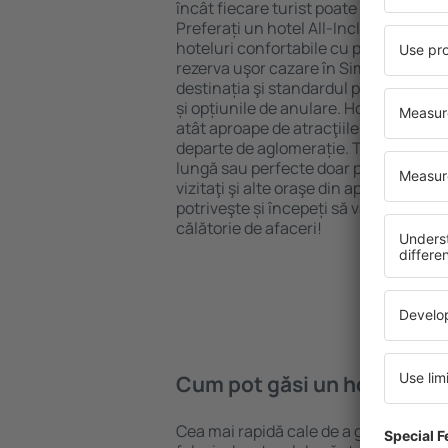
încât fiecare turist poate găsi cazare 
Preferați un hotel All-Inclusive cu st
hoteluri confortabile cu preţuri mici?
rezerva uşor cazare în Simpsonville} 
destinația şi standardul pentru hotel,
și opțiunile de anulare. Hotelurile în 
atât aproape de atracţiile turistice po
departe de aglomerație. Toate sunt d
lungă sau perfecte doar pentru o noap
vizitaţi şi alte oraşe din apropiere. Ale
potriveşte și începeți să vă faceți ba
călătorie de afaceri!
Cum pot găsi un hotel în S
Cea mai rapidă cale de a găsi un hotel