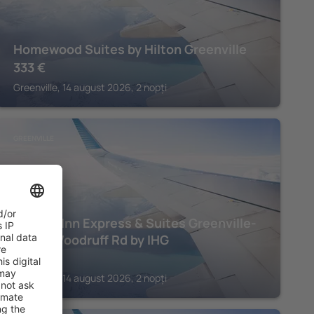
Homewood Suites by Hilton Greenville
333
€
Greenville, 14 august 2026, 2 nopți
GREENVILLE
Holiday Inn Express & Suites Greenville-
I-85 & Woodruff Rd by IHG
237
€
Greenville, 14 august 2026, 2 nopți