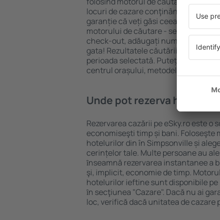
folosind motorul de căutare cazare e
locuri de cazare conţinând o gamă lar
garanție că veți găsi ceea ce căutați
motorului de căutare - selectați locul
check-out, adăugați numărul de oasp
gata! Rezultatele căutării vă vor arăt
perioada selectată. Puteți verifica uşo
centrul orașului, metodele de plată și 
Unde pot rezerva hoteluri ȋ
Rezervarea cazării pe eSky.ro este o so
economiseşti timp și bani. Foloseşte 
hotelurilor din în Simpsonville și al
cerințelor tale. Multe persoane au al
ȋnseamnă rezervarea instantanee a bile
şi, implicit, economie de timp. Motoru
hotelurilor ieftine sunt disponibile pe
ȋn secţiunea "Cazare". Dacă nu ai gar
loc, verifică dacă unitatea de cazare 