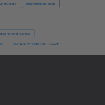
ri în Casella
Hoteluri în Majorlandia
Parcul Național Yosemite
nte
Hoteluri in Parcul Național Ojcowski