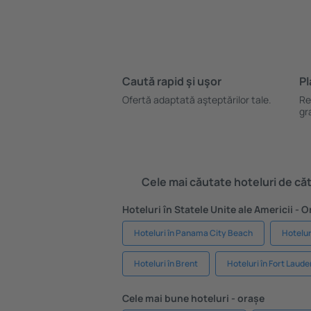
Caută rapid şi uşor
Pl
Ofertă adaptată aşteptărilor tale.
Re
gr
Cele mai căutate hoteluri de cătr
Hoteluri în Statele Unite ale Americii - 
Hoteluri în Panama City Beach
Hoteluri
Hoteluri în Brent
Hoteluri în Fort Laude
Cele mai bune hoteluri - orașe