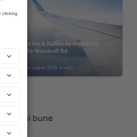
GREENVILLE
La Quinta Inn & Suites by Wyndham
Greenville Woodruff Rd.
201
€
Greenville, 14 august 2026, 2 nopți
cele mai bune