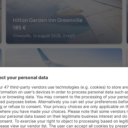
Hilton Garden Inn Greenville
185
€
Greenville, 14 august 2026, 2 nopți
GREENVILLE
Hampton Inn Greenville I-385 - Woodruff
Rd.
189
€
Greenville, 14 august 2026, 2 nopți