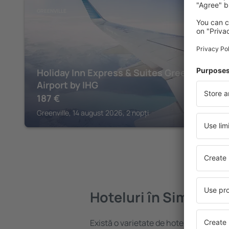
GREENVILLE
Holiday Inn Express & Suites Greenville
Airport by IHG
187
€
Greenville, 14 august 2026, 2 nopți
Hoteluri în Simpsonv
Există o varietate de hoteluri disponib