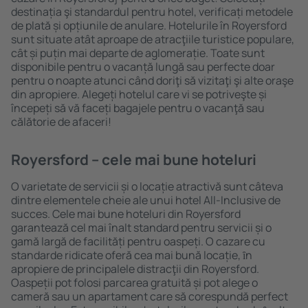
destinația şi standardul pentru hotel, verificați metodele
de plată și opțiunile de anulare. Hotelurile în Royersford
sunt situate atât aproape de atracţiile turistice populare,
cât și puțin mai departe de aglomerație. Toate sunt
disponibile pentru o vacanță lungă sau perfecte doar
pentru o noapte atunci când doriţi să vizitaţi şi alte oraşe
din apropiere. Alegeți hotelul care vi se potriveşte și
începeți să vă faceți bagajele pentru o vacanţă sau
călătorie de afaceri!
Royersford – cele mai bune hoteluri
O varietate de servicii și o locație atractivă sunt câteva
dintre elementele cheie ale unui hotel All-Inclusive de
succes. Cele mai bune hoteluri din Royersford
garantează cel mai înalt standard pentru servicii și o
gamă largă de facilități pentru oaspeți. O cazare cu
standarde ridicate oferă cea mai bună locație, ȋn
apropiere de principalele distracţii din Royersford.
Oaspeții pot folosi parcarea gratuită și pot alege o
cameră sau un apartament care să corespundă perfect