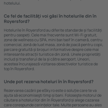
hotelului.
Ce fel de facilităţi voi găsi ȋn hotelurile din în
Royersford?
Hotelurile în Royersford au diferite standarde și facilități
pentru oaspeți. Cele mai frecvente sunt Wi-Fi gratuit,
zone de wellness cu SPA, mini bar/seif în cameră, centru
comercial, zonă de luat masa, zonă de joacă pentru copii,
parcare gratuită și broșuri informative despre cele mai
interesante atracții turistice din zonă. Unele proprietăți
includ și transferul de la și către aeroport. Uneori,
acestea încurajează vizitarea obiectivelor turistice de
top în Royersford.
Unde pot rezerva hoteluri ȋn în Royersford?
Rezervarea cazării pe eSky.ro este o soluție care te va
ajuta să economiseşti timp și bani. Foloseşte motorul de
căutare a hotelurilor din în Royersford și alege cazarea
care corespunde cerințelor tale. Multe persoane au ales