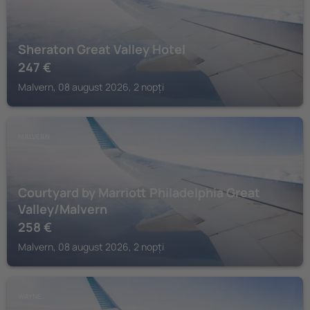
Sheraton Great Valley Hotel
247
€
Malvern, 08 august 2026, 2 nopți
MALVERN
Courtyard by Marriott Philadelphia Great
Valley/Malvern
258
€
Malvern, 08 august 2026, 2 nopți
WAYNE