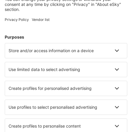
Hoteluri în Statele Unite ale Americii - Orașe populare
Hoteluri în Kissimmee
Hoteluri în Myrtle Beach
Hoteluri în Panama City Beach
Hoteluri în Davenport
Hoteluri în Sevierville
Hoteluri în Tucson
Hoteluri în Las Vegas
Hoteluri în Rehoboth Beach
Hoteluri în Bonita Springs
Hoteluri în Washington
Cele mai bune hoteluri - orașe
Hoteluri în Hittfeld
Hoteluri în Lorca
Hoteluri în Greussen
Hoteluri Saint Etienne A Arnes
Hoteluri în Stoke
Hoteluri în Divšići
Hoteluri în Oost
Hoteluri în Kayakoy
Hoteluri în Moos