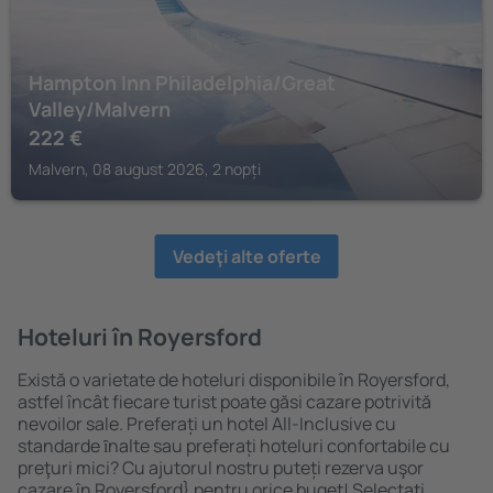
Hampton Inn Philadelphia/Great
Valley/Malvern
222
€
Malvern, 08 august 2026, 2 nopți
Vedeţi alte oferte
Hoteluri în Royersford
Există o varietate de hoteluri disponibile în Royersford,
astfel încât fiecare turist poate găsi cazare potrivită
nevoilor sale. Preferați un hotel All-Inclusive cu
standarde ȋnalte sau preferați hoteluri confortabile cu
preţuri mici? Cu ajutorul nostru puteți rezerva uşor
cazare în Royersford} pentru orice buget! Selectați