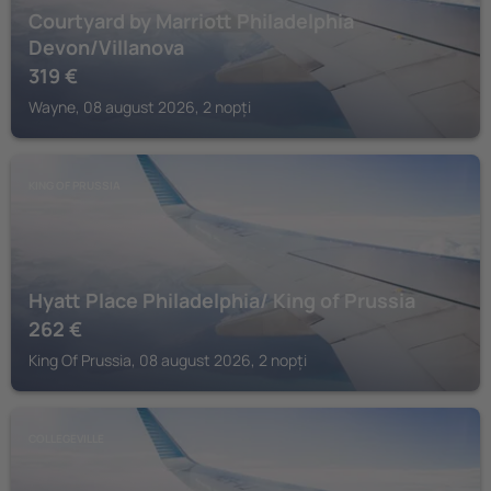
Courtyard by Marriott Philadelphia
Devon/Villanova
319
€
Wayne, 08 august 2026, 2 nopți
KING OF PRUSSIA
Hyatt Place Philadelphia/ King of Prussia
262
€
King Of Prussia, 08 august 2026, 2 nopți
COLLEGEVILLE