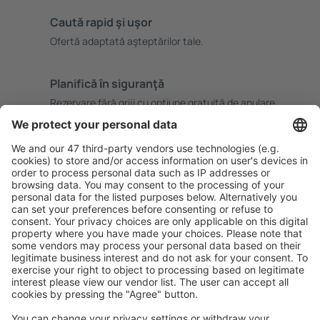
Caută rapid şi uşor
Ofertă adaptată aşteptărilor tale.
Planifică ȋn siguranţă
Rezervare fără griji cu opțiune gratuită de anulare.
Economiseşte mai mult
Prețuri atractive și oferte speciale pentru utilizatorii
conectați.
Cazarea preferată
Alege din peste 1,3 mil. de opţiuni: hoteluri, cabane,
apartamente și altele.
Cele mai căutate hoteluri de către utilizatorii eSky