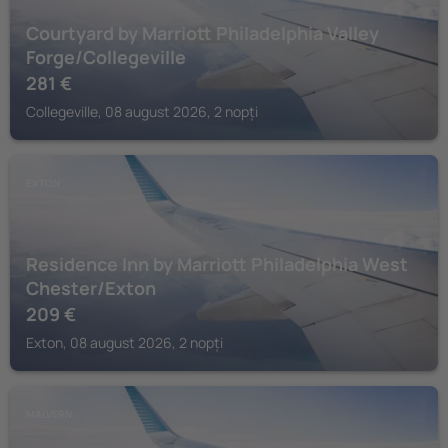
Courtyard by Marriott Philadelphia Valley
Forge/Collegeville
281
€
Collegeville, 08 august 2026, 2 nopți
EXTON
Residence Inn by Marriott Philadelphia West
Chester/Exton
209
€
Exton, 08 august 2026, 2 nopți
MALVERN