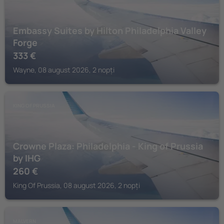
Embassy Suites by Hilton Philadelphia Valley
Forge
333
€
Wayne, 08 august 2026, 2 nopți
KING OF PRUSSIA
Crowne Plaza: Philadelphia - King of Prussia
by IHG
260
€
King Of Prussia, 08 august 2026, 2 nopți
MALVERN