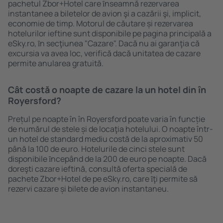
pachetul Zbor+Hotel care ȋnseamnă rezervarea
instantanee a biletelor de avion şi a cazării şi, implicit,
economie de timp. Motorul de căutare și rezervarea
hotelurilor ieftine sunt disponibile pe pagina principală a
eSky.ro, ȋn secţiunea "Cazare". Dacă nu ai garanţia că
excursia va avea loc, verifică dacă unitatea de cazare
permite anularea gratuită.
Cât costă o noapte de cazare la un hotel din în
Royersford?
Prețul pe noapte în în Royersford poate varia în funcție
de numărul de stele și de locaţia hotelului. O noapte într-
un hotel de standard mediu costă de la aproximativ 50
până la 100 de euro. Hotelurile de cinci stele sunt
disponibile ȋncepând de la 200 de euro pe noapte. Dacă
doreşti cazare ieftină, consultă oferta specială de
pachete Zbor+Hotel de pe eSky.ro, care ȋţi permite să
rezervi cazare și bilete de avion instantaneu.