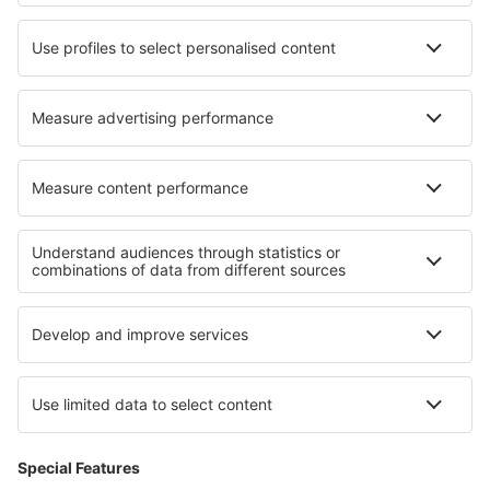
Hoteluri în Talence
Cele mai bune hoteluri - regiuni
Hoteluri în Golful Monterey
Hoteluri in Orlando și parcuri, Florida
Hoteluri in Monument Valley
Hoteluri in Los Padres National Forest
Hoteluri in Texas
Hoteluri În Dolj județul
Hoteluri in Kărgeali
Hoteluri în Nicaragua
Hoteluri in Val Rendena
Hoteluri în Parcul Național Munții Măcinului