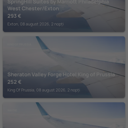
SpringHill Suites by Marriott Philadelphia
West Chester/Exton
293
€
Exton, 08 august 2026, 2 nopți
KING OF PRUSSIA
Sheraton Valley Forge Hotel King of Prussia
252
€
King Of Prussia, 08 august 2026, 2 nopți
WAYNE