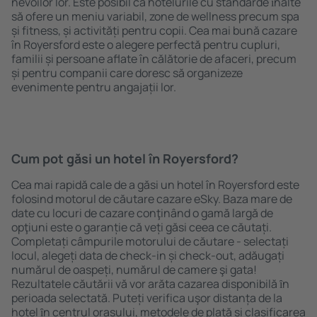
nevoilor lor. Este posibil ca hotelurile cu standarde ȋnalte
să ofere un meniu variabil, zone de wellness precum spa
și fitness, și activități pentru copii. Cea mai bună cazare
în Royersford este o alegere perfectă pentru cupluri,
familii și persoane aflate în călătorie de afaceri, precum
și pentru companii care doresc să organizeze
evenimente pentru angajații lor.
Cum pot găsi un hotel în Royersford?
Cea mai rapidă cale de a găsi un hotel în Royersford este
folosind motorul de căutare cazare eSky. Baza mare de
date cu locuri de cazare conţinând o gamă largă de
opţiuni este o garanție că veți găsi ceea ce căutați.
Completați câmpurile motorului de căutare - selectați
locul, alegeți data de check-in și check-out, adăugați
numărul de oaspeți, numărul de camere şi gata!
Rezultatele căutării vă vor arăta cazarea disponibilă ȋn
perioada selectată. Puteți verifica uşor distanța de la
hotel ȋn centrul orașului, metodele de plată și clasificarea