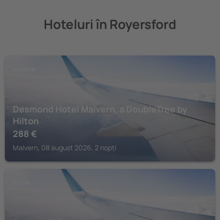
Hoteluri în Royersford
MALVERN
Desmond Hotel Malvern, a DoubleTree by
Hilton
288
€
Malvern, 08 august 2026, 2 nopți
EXTON