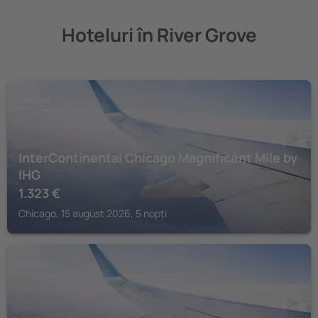
Hoteluri în River Grove
CHICAGO
InterContinental Chicago Magnificent Mile by
IHG
1.323
€
Chicago, 15 august 2026, 5 nopți
CHICAGO