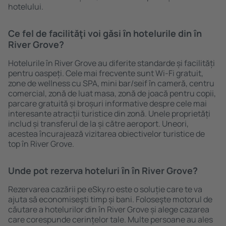
hotelului.
Ce fel de facilităţi voi găsi ȋn hotelurile din în
River Grove?
Hotelurile în River Grove au diferite standarde și facilități
pentru oaspeți. Cele mai frecvente sunt Wi-Fi gratuit,
zone de wellness cu SPA, mini bar/seif în cameră, centru
comercial, zonă de luat masa, zonă de joacă pentru copii,
parcare gratuită și broșuri informative despre cele mai
interesante atracții turistice din zonă. Unele proprietăți
includ și transferul de la și către aeroport. Uneori,
acestea încurajează vizitarea obiectivelor turistice de
top în River Grove.
Unde pot rezerva hoteluri ȋn în River Grove?
Rezervarea cazării pe eSky.ro este o soluție care te va
ajuta să economiseşti timp și bani. Foloseşte motorul de
căutare a hotelurilor din în River Grove și alege cazarea
care corespunde cerințelor tale. Multe persoane au ales