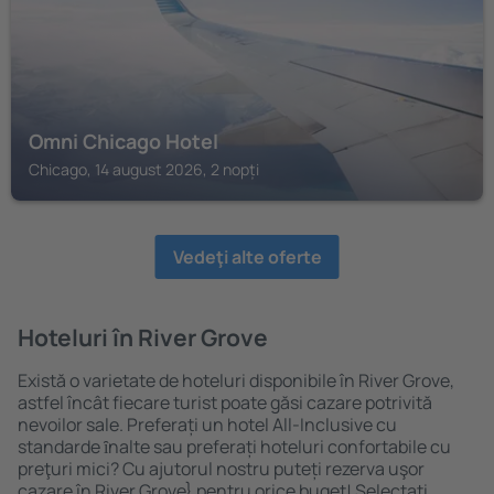
Omni Chicago Hotel
Chicago, 14 august 2026, 2 nopți
Vedeţi alte oferte
Hoteluri în River Grove
Există o varietate de hoteluri disponibile în River Grove,
astfel încât fiecare turist poate găsi cazare potrivită
nevoilor sale. Preferați un hotel All-Inclusive cu
standarde ȋnalte sau preferați hoteluri confortabile cu
preţuri mici? Cu ajutorul nostru puteți rezerva uşor
cazare în River Grove} pentru orice buget! Selectați