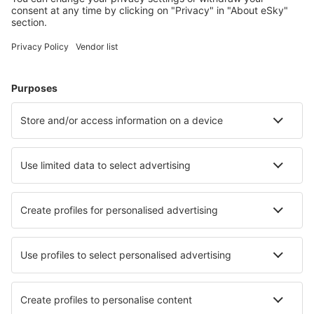
Hoteluri în Statele Unite ale Americii - Orașe populare
Hoteluri în Kissimmee
Hoteluri în Panama City Beach
Hoteluri în Davenport
Hoteluri în Sevierville
Hoteluri în Myrtle Beach
Hoteluri în Memphis
Hoteluri în Bonita Springs
Hoteluri în Killington
Hoteluri în Columbus
Hoteluri în Navarre
Cele mai bune hoteluri - orașe
Hoteluri în Coatepeque
Hoteluri în Zamardi
Hoteluri în Flintbek
Hoteluri în Ehningen
Hoteluri în Cap Esterel
Hoteluri în Broc
Hoteluri în Castelsardo
Hoteluri în Kameyama