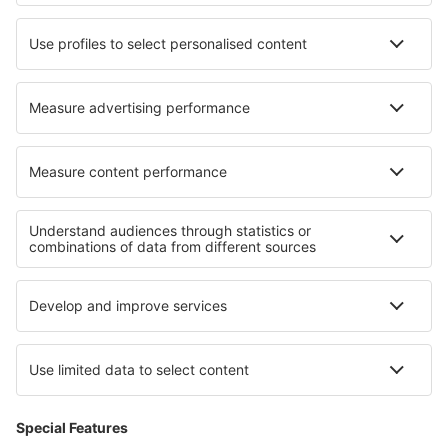
Hoteluri în San Cristobal de la Laguna
Hoteluri în Weinstadt
Cele mai bune hoteluri - regiuni
Hoteluri la Munții Stâncoși
Hoteluri in Parcul Național Canyonlands
Hoteluri in Parcul Național Capitol Reef
Hoteluri in Parcul Național Saguaro
Hoteluri in Cascada Niagara
Hoteluri in Samos
Hoteluri în Paraguay
Hoteluri in Italy - sun and beach
Hoteluri in Flandra
Hoteluri in Pomeranian Lakeland