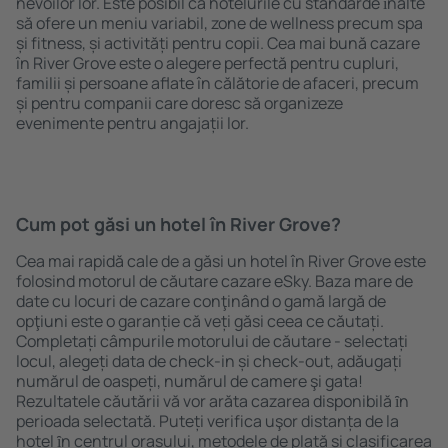
nevoilor lor. Este posibil ca hotelurile cu standarde ȋnalte
să ofere un meniu variabil, zone de wellness precum spa
și fitness, și activități pentru copii. Cea mai bună cazare
în River Grove este o alegere perfectă pentru cupluri,
familii și persoane aflate în călătorie de afaceri, precum
și pentru companii care doresc să organizeze
evenimente pentru angajații lor.
Cum pot găsi un hotel în River Grove?
Cea mai rapidă cale de a găsi un hotel în River Grove este
folosind motorul de căutare cazare eSky. Baza mare de
date cu locuri de cazare conţinând o gamă largă de
opţiuni este o garanție că veți găsi ceea ce căutați.
Completați câmpurile motorului de căutare - selectați
locul, alegeți data de check-in și check-out, adăugați
numărul de oaspeți, numărul de camere şi gata!
Rezultatele căutării vă vor arăta cazarea disponibilă ȋn
perioada selectată. Puteți verifica uşor distanța de la
hotel ȋn centrul orașului, metodele de plată și clasificarea