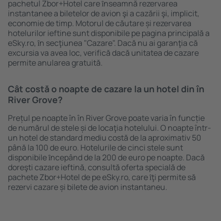
pachetul Zbor+Hotel care ȋnseamnă rezervarea
instantanee a biletelor de avion şi a cazării şi, implicit,
economie de timp. Motorul de căutare și rezervarea
hotelurilor ieftine sunt disponibile pe pagina principală a
eSky.ro, ȋn secţiunea "Cazare". Dacă nu ai garanţia că
excursia va avea loc, verifică dacă unitatea de cazare
permite anularea gratuită.
Cât costă o noapte de cazare la un hotel din în
River Grove?
Prețul pe noapte în în River Grove poate varia în funcție
de numărul de stele și de locaţia hotelului. O noapte într-
un hotel de standard mediu costă de la aproximativ 50
până la 100 de euro. Hotelurile de cinci stele sunt
disponibile ȋncepând de la 200 de euro pe noapte. Dacă
doreşti cazare ieftină, consultă oferta specială de
pachete Zbor+Hotel de pe eSky.ro, care ȋţi permite să
rezervi cazare și bilete de avion instantaneu.