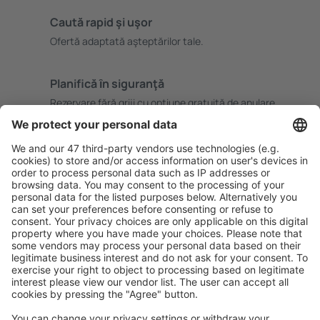
Caută rapid şi uşor
Ofertă adaptată aşteptărilor tale.
Planifică ȋn siguranţă
Rezervare fără griji cu opțiune gratuită de anulare.
Economiseşte mai mult
Prețuri atractive și oferte speciale pentru utilizatorii
conectați.
Cazarea preferată
Alege din peste 1,3 mil. de opţiuni: hoteluri, cabane,
apartamente și altele.
Cele mai căutate hoteluri de către utilizatorii eSky