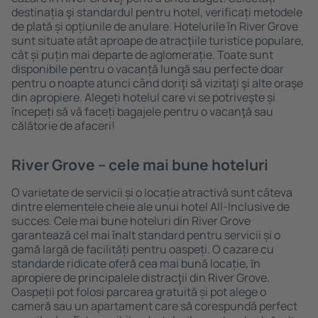
destinația şi standardul pentru hotel, verificați metodele
de plată și opțiunile de anulare. Hotelurile în River Grove
sunt situate atât aproape de atracţiile turistice populare,
cât și puțin mai departe de aglomerație. Toate sunt
disponibile pentru o vacanță lungă sau perfecte doar
pentru o noapte atunci când doriţi să vizitaţi şi alte oraşe
din apropiere. Alegeți hotelul care vi se potriveşte și
începeți să vă faceți bagajele pentru o vacanţă sau
călătorie de afaceri!
River Grove – cele mai bune hoteluri
O varietate de servicii și o locație atractivă sunt câteva
dintre elementele cheie ale unui hotel All-Inclusive de
succes. Cele mai bune hoteluri din River Grove
garantează cel mai înalt standard pentru servicii și o
gamă largă de facilități pentru oaspeți. O cazare cu
standarde ridicate oferă cea mai bună locație, ȋn
apropiere de principalele distracţii din River Grove.
Oaspeții pot folosi parcarea gratuită și pot alege o
cameră sau un apartament care să corespundă perfect