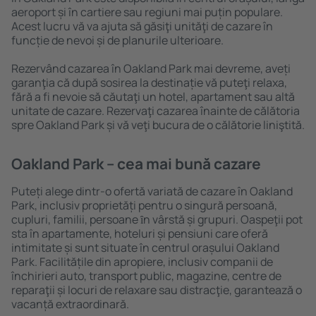
aeroport și în cartiere sau regiuni mai puțin populare.
Acest lucru vă va ajuta să găsiţi unităţi de cazare în
funcție de nevoi și de planurile ulterioare.
Rezervând cazarea în Oakland Park mai devreme, aveți
garanţia că după sosirea la destinație vă puteţi relaxa,
fără a fi nevoie să căutaţi un hotel, apartament sau altă
unitate de cazare. Rezervaţi cazarea înainte de călătoria
spre Oakland Park și vă veţi bucura de o călătorie liniştită.
Oakland Park – cea mai bună cazare
Puteți alege dintr-o ofertă variată de cazare în Oakland
Park, inclusiv proprietăți pentru o singură persoană,
cupluri, familii, persoane ȋn vârstă și grupuri. Oaspeţii pot
sta în apartamente, hoteluri și pensiuni care oferă
intimitate și sunt situate în centrul orașului Oakland
Park. Facilitățile din apropiere, inclusiv companii de
închirieri auto, transport public, magazine, centre de
reparaţii și locuri de relaxare sau distracţie, garantează o
vacanță extraordinară.