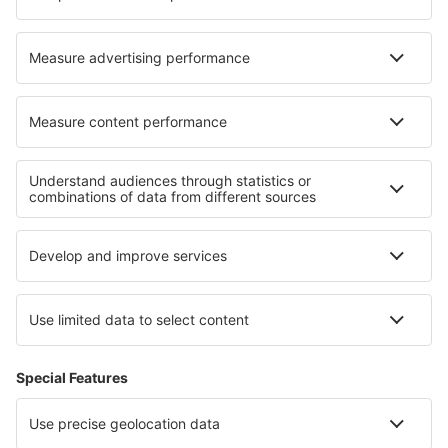
Cazare în Yatsushiro
Cazare în Giurdignano
Cazare în Thuin
Cazare în Bopfingen
Cele mai bune locuri de cazare - regiuni
Cazare la Canionul Bryce
Cazare in Great Basin National Park
Cazare in Mesa Verde National Park
Cazare in New York
Cazare in Munții Adirondack
Cazare in Grossarltal
Cazare in Insulele Baleare
Cazare in Đà Nẵng
Cazare in Faaker See
Cazare în Coasta Amalfi