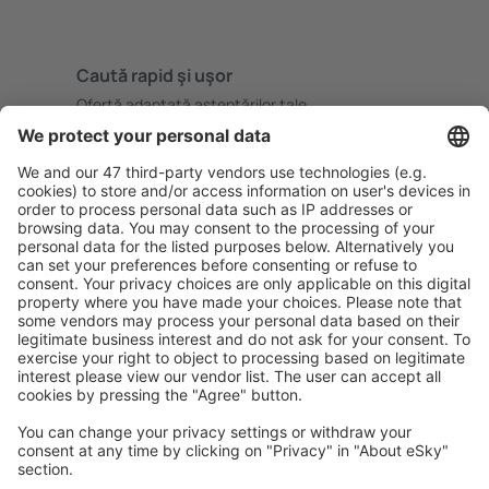
Caută rapid şi uşor
Ofertă adaptată aşteptărilor tale.
Planifică ȋn siguranţă
Rezervare fără griji cu opțiune gratuită de anulare.
Economiseşte mai mult
Prețuri atractive și oferte speciale pentru utilizatorii
conectați.
Cazarea preferată
Alege din peste 1,3 mil. de opţiuni: hoteluri, cabane,
apartamente și altele.