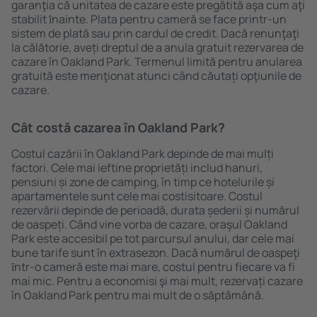
garanţia că unitatea de cazare este pregătită aşa cum aţi
stabilit ȋnainte. Plata pentru cameră se face printr-un
sistem de plată sau prin cardul de credit. Dacă renunţaţi
la călătorie, aveți dreptul de a anula gratuit rezervarea de
cazare în Oakland Park. Termenul limită pentru anularea
gratuită este menţionat atunci când căutați opţiunile de
cazare.
Cât costă cazarea în Oakland Park?
Costul cazării în Oakland Park depinde de mai mulți
factori. Cele mai ieftine proprietăți includ hanuri,
pensiuni și zone de camping, în timp ce hotelurile și
apartamentele sunt cele mai costisitoare. Costul
rezervării depinde de perioadă, durata șederii și numărul
de oaspeți. Când vine vorba de cazare, oraşul Oakland
Park este accesibil pe tot parcursul anului, dar cele mai
bune tarife sunt în extrasezon. Dacă numărul de oaspeţi
ȋntr-o cameră este mai mare, costul pentru fiecare va fi
mai mic. Pentru a economisi şi mai mult, rezervați cazare
în Oakland Park pentru mai mult de o săptămână.