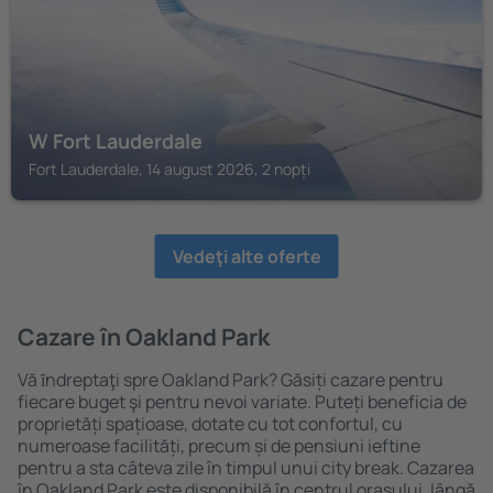
W Fort Lauderdale
Fort Lauderdale, 14 august 2026, 2 nopți
Vedeţi alte oferte
Cazare în Oakland Park
Vă ȋndreptaţi spre Oakland Park? Găsiți cazare pentru
fiecare buget şi pentru nevoi variate. Puteți beneficia de
proprietăți spațioase, dotate cu tot confortul, cu
numeroase facilități, precum și de pensiuni ieftine
pentru a sta câteva zile în timpul unui city break. Cazarea
în Oakland Park este disponibilă în centrul orașului, lângă