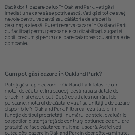
Dacă doriţi cazare de lux în Oakland Park, veţi găsi
imediat una care să se potrivească. Veți găsi tot ce aveți
nevoie pentru vacanță sau călătoria de afaceri la
destinația aleasă. Puteți rezerva cazare în Oakland Park
cu facilități pentru persoanele cu dizabilități, sugari și
copii, precum și pentru cei care călătoresc cu animale de
companie.
Cum pot găsi cazare în Oakland Park?
Puteți găsi rapid cazare în Oakland Park folosind un
motor de căutare. Introduceți destinația și datele de
check-in și check-out. După ce ați ales numărul de
persoane, motorul de căutare va afișa unităţile de cazare
disponibile în Oakland Park. Filtrarea rezultatelor în
funcție de tipul proprietăţii, numărul de stele, evaluările
oaspeților, distanța față de centru și opțiunea de anulare
gratuită va face căutarea mult mai ușoară. Astfel veți
putea găsi cazare în Oakland Park în doar câteva minute.