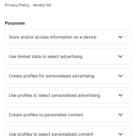
Cele mai căutate cazări de către utilizatorii eSky
Cazare în Statele Unite ale Americii - Orașe populare
Cazare în Myrtle Beach
Cazare în Davenport
Cazare în Kissimmee
Cazare în Sevierville
Cazare în Panama City Beach
Cazare în Hot Springs
Cazare în Newark
Cazare în Cleveland
Cazare în Oakland
Cazare în Miami
Cele mai bune locuri de cazare - orașe
Cazare în La Albuera
Cazare în Choulou
Cazare Orotelli
Cazare în Villefranche-sur-Saone
Cazare în Dulmen
Cazare în Kempton Park