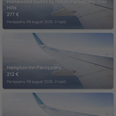
Homewood Suites by Hilton Parsippany-Troy
Hills
277
€
Parsippany, 08 august 2026, 2 nopți
PARSIPPANY
Hampton Inn Parsippany
212
€
Parsippany, 08 august 2026, 2 nopți
PARSIPPANY