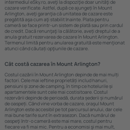
intermediul eSky.ro, aveţi la dispoziţie doar unităţi de
cazare verificate. Astfel, după ce ajungeți în Mount
Arlington, aveţi garanţia că unitatea de cazare este
pregătită aşa cum aţi stabilit ȋnainte. Plata pentru
cameră se face printr-un sistem de plată sau prin cardul
de credit. Dacă renunţaţi la călătorie, aveți dreptul de a
anula gratuit rezervarea de cazare în Mount Arlington.
Termenul limită pentru anularea gratuită este menţionat
atunci când căutați opţiunile de cazare.
Cât costă cazarea în Mount Arlington?
Costul cazării în Mount Arlington depinde de mai mulți
factori. Cele mai ieftine proprietăți includ hanuri,
pensiuni și zone de camping, în timp ce hotelurile și
apartamentele sunt cele mai costisitoare. Costul
rezervării depinde de perioadă, durata șederii și numărul
de oaspeți. Când vine vorba de cazare, oraşul Mount
Arlington este accesibil pe tot parcursul anului, dar cele
mai bune tarife sunt în extrasezon. Dacă numărul de
oaspeţi ȋntr-o cameră este mai mare, costul pentru
fiecare va fi mai mic. Pentru a economisi şi mai mult,