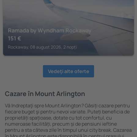
Ramada by Wyndham Rockaway
151
€
Rockaway, 08 august 2026, 2 nopți
Vedeţi alte oferte
Cazare în Mount Arlington
Vă ȋndreptaţi spre Mount Arlington? Găsiți cazare pentru
fiecare buget şi pentru nevoi variate. Puteți beneficia de
proprietăți spațioase, dotate cu tot confortul, cu
numeroase facilități, precum și de pensiuni ieftine
pentru a sta câteva zile în timpul unui city break. Cazarea
în Mount Arlington este disponibilă în centrul orașului,