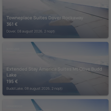
Towneplace Suites Dover Rockaway
361
€
Dover, 08 august 2026, 2 nopți
BUDD LAKE
Extended Stay America Suites Mt Olive Budd
Lake
195
€
Budd Lake, 08 august 2026, 2 nopți
LEDGEWOOD