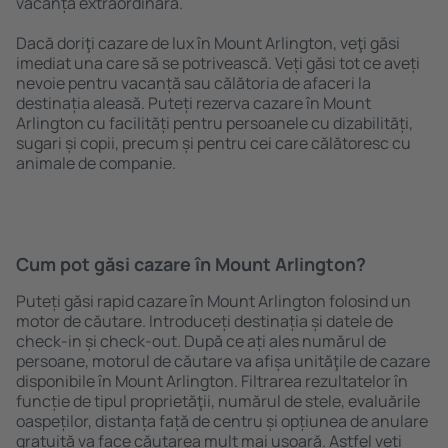
vacanță extraordinară.
Dacă doriţi cazare de lux în Mount Arlington, veţi găsi
imediat una care să se potrivească. Veți găsi tot ce aveți
nevoie pentru vacanță sau călătoria de afaceri la
destinația aleasă. Puteți rezerva cazare în Mount
Arlington cu facilități pentru persoanele cu dizabilități,
sugari și copii, precum și pentru cei care călătoresc cu
animale de companie.
Cum pot găsi cazare în Mount Arlington?
Puteți găsi rapid cazare în Mount Arlington folosind un
motor de căutare. Introduceți destinația și datele de
check-in și check-out. După ce ați ales numărul de
persoane, motorul de căutare va afișa unităţile de cazare
disponibile în Mount Arlington. Filtrarea rezultatelor în
funcție de tipul proprietăţii, numărul de stele, evaluările
oaspeților, distanța față de centru și opțiunea de anulare
gratuită va face căutarea mult mai ușoară. Astfel veți