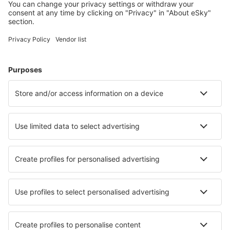
Cele mai căutate cazări de către utilizatorii eSky
Cazare în Statele Unite ale Americii - Orașe populare
Cazare în Davenport
Cazare în Myrtle Beach
Cazare în Kissimmee
Cazare în Sevierville
Cazare în Panama City Beach
Cazare în Pigeon Forge
Cazare în Albuquerque
Cazare în Rockport
Cazare în Silverthorne
Cazare în Fredericksburg
Cele mai bune locuri de cazare - orașe
Cazare în Volterra
Cazare în Leibsch