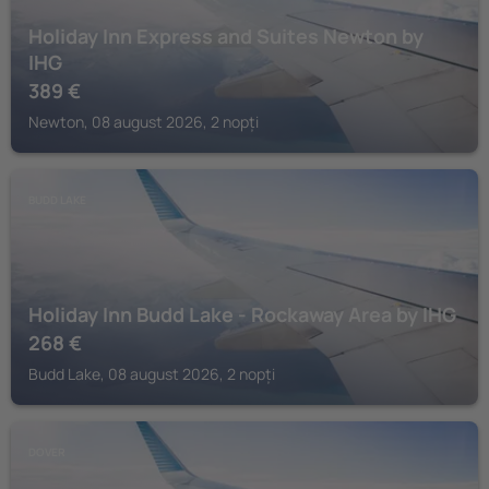
Holiday Inn Express and Suites Newton by
IHG
389
€
Newton, 08 august 2026, 2 nopți
BUDD LAKE
Holiday Inn Budd Lake - Rockaway Area by IHG
268
€
Budd Lake, 08 august 2026, 2 nopți
DOVER