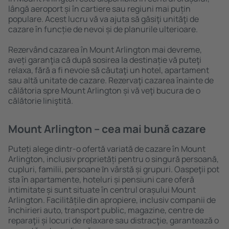
lângă aeroport și în cartiere sau regiuni mai puțin
populare. Acest lucru vă va ajuta să găsiţi unităţi de
cazare în funcție de nevoi și de planurile ulterioare.
Rezervând cazarea în Mount Arlington mai devreme,
aveți garanţia că după sosirea la destinație vă puteţi
relaxa, fără a fi nevoie să căutaţi un hotel, apartament
sau altă unitate de cazare. Rezervaţi cazarea înainte de
călătoria spre Mount Arlington și vă veţi bucura de o
călătorie liniştită.
Mount Arlington – cea mai bună cazare
Puteți alege dintr-o ofertă variată de cazare în Mount
Arlington, inclusiv proprietăți pentru o singură persoană,
cupluri, familii, persoane ȋn vârstă și grupuri. Oaspeţii pot
sta în apartamente, hoteluri și pensiuni care oferă
intimitate și sunt situate în centrul orașului Mount
Arlington. Facilitățile din apropiere, inclusiv companii de
închirieri auto, transport public, magazine, centre de
reparaţii și locuri de relaxare sau distracţie, garantează o