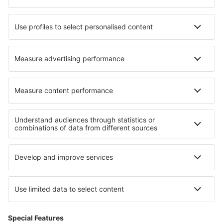
Cazare în Stegaurach
Cazare în Veisiejai
Cazare în Westoverledingen
Cazare în Lagi
Cazare în Baks
Cazare în Fermont
Cazare în Ooij
Cazare în Bunbeg
Cele mai bune locuri de cazare - regiuni
Cazare in Finger Lakes
Cazare in Delaware Beaches
Cazare in Jacksonville Coast
Cazare în Golful Monterey
Cazare în Maui
Cazare in Montafon
Cazare in Haskovo
Cazare in Gabrovo
Cazare in Peninsula Chalkidiki
Cazare Veliko Tarnovo province