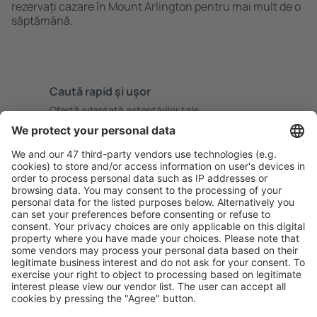
rezervați cazare în Mount Arlington pentru mai mult de o
săptămână.
Caută rapid şi uşor
Ofertă adaptată aşteptărilor tale.
Planifică ȋn siguranţă
Rezervare fără griji cu opțiune gratuită de anulare.
Economiseşte mai mult
Prețuri atractive și oferte speciale pentru utilizatorii
conectați.
Cazarea preferată
Alege din peste 1,3 mil. de opţiuni: hoteluri, cabane,
apartamente și altele.