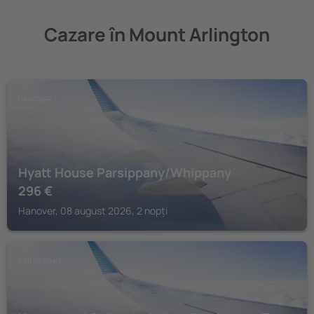
Cazare în Mount Arlington
HANOVER
Hyatt House Parsippany/Whippany
296
€
Hanover, 08 august 2026, 2 nopți
PARSIPPANY