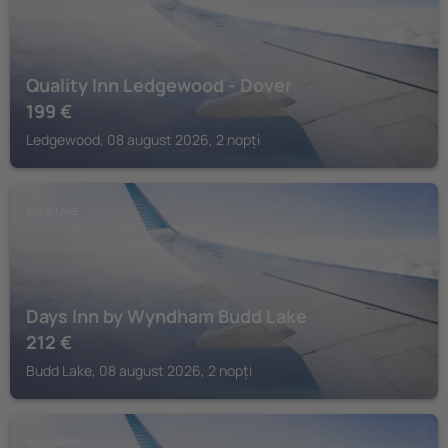
Quality Inn Ledgewood - Dover
199
€
Ledgewood, 08 august 2026, 2 nopți
BUDD LAKE
Days Inn by Wyndham Budd Lake
212
€
Budd Lake, 08 august 2026, 2 nopți
ROCKAWAY