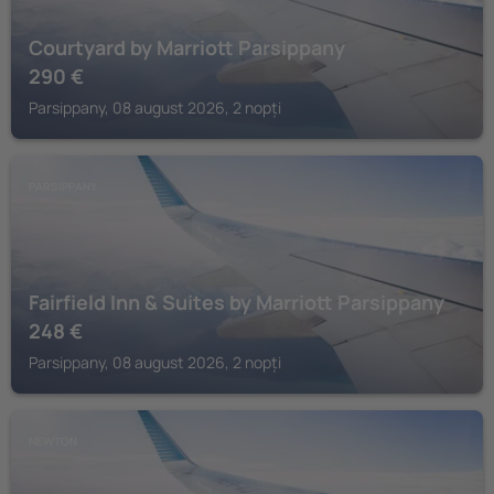
Courtyard by Marriott Parsippany
290
€
Parsippany, 08 august 2026, 2 nopți
PARSIPPANY
Fairfield Inn & Suites by Marriott Parsippany
248
€
Parsippany, 08 august 2026, 2 nopți
NEWTON