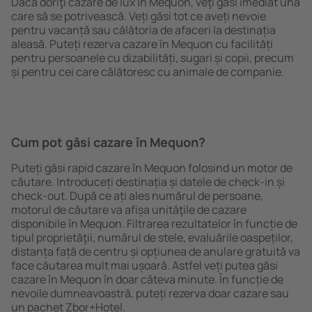
Dacă doriţi cazare de lux în Mequon, veţi găsi imediat una
care să se potrivească. Veți găsi tot ce aveți nevoie
pentru vacanță sau călătoria de afaceri la destinația
aleasă. Puteți rezerva cazare în Mequon cu facilități
pentru persoanele cu dizabilități, sugari și copii, precum
și pentru cei care călătoresc cu animale de companie.
Cum pot găsi cazare în Mequon?
Puteți găsi rapid cazare în Mequon folosind un motor de
căutare. Introduceți destinația și datele de check-in și
check-out. După ce ați ales numărul de persoane,
motorul de căutare va afișa unităţile de cazare
disponibile în Mequon. Filtrarea rezultatelor în funcție de
tipul proprietăţii, numărul de stele, evaluările oaspeților,
distanța față de centru și opțiunea de anulare gratuită va
face căutarea mult mai ușoară. Astfel veți putea găsi
cazare în Mequon în doar câteva minute. În funcție de
nevoile dumneavoastră, puteți rezerva doar cazare sau
un pachet Zbor+Hotel.