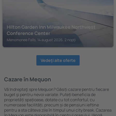
Hilton Garden Inn Milwaukee Northwest
Conference Center
Menomonee Falls, 14 august 2026, 2 nopți
Vedeţi alte oferte
Cazare în Mequon
Vă ȋndreptaţi spre Mequon? Găsiți cazare pentru fiecare
buget şi pentru nevoi variate. Puteți beneficia de
proprietăți spațioase, dotate cu tot confortul, cu
numeroase facilități, precum și de pensiuni ieftine
pentru a sta câteva zile în timpul unui city break. Cazarea
în Mequon este disponibilă în centrul orașului, lângă