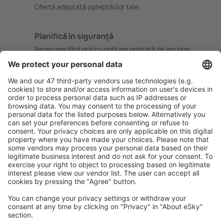
Ofertă adaptată aşteptărilor tale.
Planifică ȋn siguranţă
Rezervare fără griji cu opțiune gratuită de anulare.
Economiseşte mai mult
Prețuri atractive și oferte speciale pentru utilizatorii
conectați.
Cazarea preferată
Alege din peste 1,3 mil. de opţiuni: hoteluri, cabane,
apartamente și altele.
Cele mai căutate cazări de către utilizatorii eSky
Cazare în Statele Unite ale Americii - Orașe populare