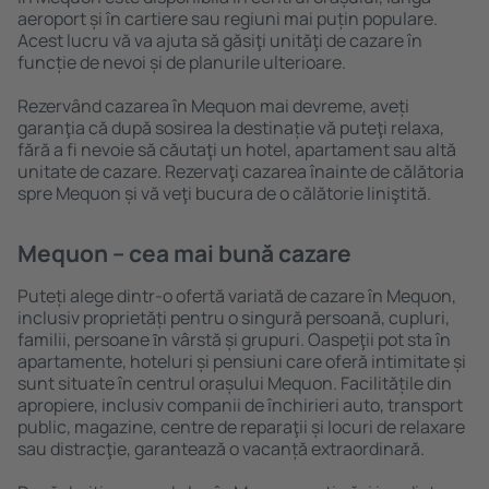
aeroport și în cartiere sau regiuni mai puțin populare.
Acest lucru vă va ajuta să găsiţi unităţi de cazare în
funcție de nevoi și de planurile ulterioare.
Rezervând cazarea în Mequon mai devreme, aveți
garanţia că după sosirea la destinație vă puteţi relaxa,
fără a fi nevoie să căutaţi un hotel, apartament sau altă
unitate de cazare. Rezervaţi cazarea înainte de călătoria
spre Mequon și vă veţi bucura de o călătorie liniştită.
Mequon – cea mai bună cazare
Puteți alege dintr-o ofertă variată de cazare în Mequon,
inclusiv proprietăți pentru o singură persoană, cupluri,
familii, persoane ȋn vârstă și grupuri. Oaspeţii pot sta în
apartamente, hoteluri și pensiuni care oferă intimitate și
sunt situate în centrul orașului Mequon. Facilitățile din
apropiere, inclusiv companii de închirieri auto, transport
public, magazine, centre de reparaţii și locuri de relaxare
sau distracţie, garantează o vacanță extraordinară.