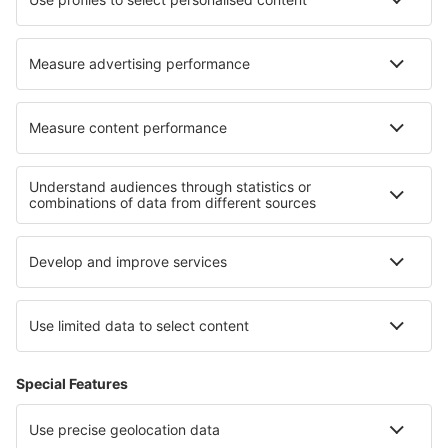
Cele mai bune locuri de cazare - regiuni
Cazare in Tennessee
Cazare in Washington
Cazare in Parcul Național Joshua-Tree
Cazare la Jackson Hole
Cazare in Florida
Cazare in Cantonul Split-Dalmaţia
Cazare in Cantonul Dubrovnik-Neretva
Cazare în Atolii de Nord
Cazare în Olanda
Cazare on Adratic Coast