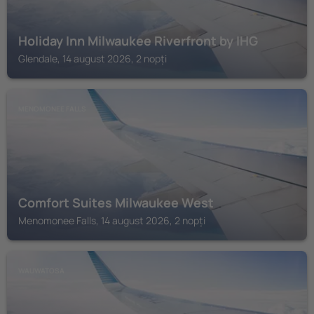
Holiday Inn Milwaukee Riverfront by IHG
Glendale, 14 august 2026, 2 nopți
MENOMONEE FALLS
Comfort Suites Milwaukee West
Menomonee Falls, 14 august 2026, 2 nopți
WAUWATOSA