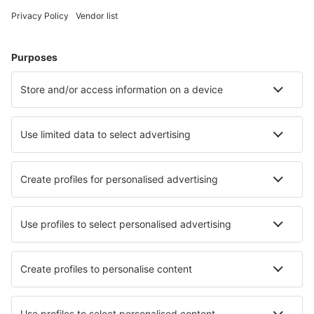
Cazare în Kissimmee
Cazare în Myrtle Beach
Cazare în Sevierville
Cazare în Panama City Beach
Cazare în Davenport
Cazare în Englewood
Cazare în Palm Springs
Cazare în Birmingham
Cazare în McCall
Cazare în Clearwater
Cele mai bune locuri de cazare - orașe
Cazare în Bellosguardo
Cazare în Jalcomulco
Cazare Durrus
Cazare în Yvetot
Cazare în Montagrier
Cazare în Perivoloes
Cazare în Tanne
Cazare în Sollies-Pont
Cazare Gautefall
Cazare în Lotofoa