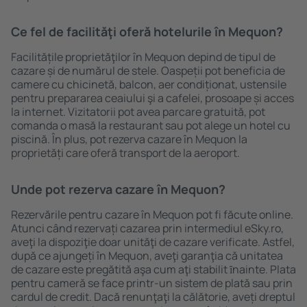
Ce fel de facilităţi oferă hotelurile în Mequon?
Facilitățile proprietăţilor în Mequon depind de tipul de
cazare și de numărul de stele. Oaspeții pot beneficia de
camere cu chicinetă, balcon, aer condiționat, ustensile
pentru prepararea ceaiului şi a cafelei, prosoape și acces
la internet. Vizitatorii pot avea parcare gratuită, pot
comanda o masă la restaurant sau pot alege un hotel cu
piscină. În plus, pot rezerva cazare în Mequon la
proprietăți care oferă transport de la aeroport.
Unde pot rezerva cazare în Mequon?
Rezervările pentru cazare în Mequon pot fi făcute online.
Atunci când rezervați cazarea prin intermediul eSky.ro,
aveţi la dispoziţie doar unităţi de cazare verificate. Astfel,
după ce ajungeți în Mequon, aveţi garanţia că unitatea
de cazare este pregătită aşa cum aţi stabilit ȋnainte. Plata
pentru cameră se face printr-un sistem de plată sau prin
cardul de credit. Dacă renunţaţi la călătorie, aveți dreptul