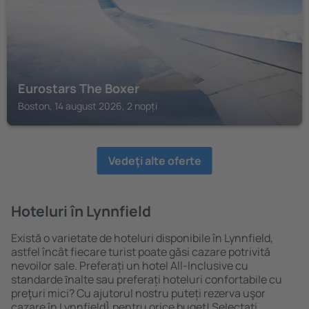
Eurostars The Boxer
Boston, 14 august 2026, 2 nopți
Vedeţi alte oferte
Hoteluri în Lynnfield
Există o varietate de hoteluri disponibile în Lynnfield,
astfel încât fiecare turist poate găsi cazare potrivită
nevoilor sale. Preferați un hotel All-Inclusive cu
standarde ȋnalte sau preferați hoteluri confortabile cu
preţuri mici? Cu ajutorul nostru puteți rezerva uşor
cazare în Lynnfield} pentru orice buget! Selectați