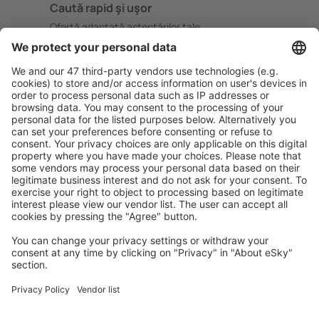
Caută rapid şi uşor
Ofertă adaptată aşteptărilor tale.
Planifică ȋn siguranţă
Rezervare fără griji cu opțiune gratuită de anulare.
Economiseşte mai mult
Prețuri atractive și oferte speciale pentru utilizatorii
conectați.
Cazarea preferată
Alege din peste 1,3 mil. de opţiuni: hoteluri, cabane,
apartamente și altele.
Cele mai căutate hoteluri de către utilizatorii eSky
Hoteluri în Statele Unite ale Americii - Orașe populare