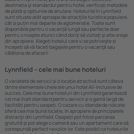
destinația şi standardul pentru hotel, verificați metodele
de plată și opțiunile de anulare. Hotelurile în Lynnfield
sunt situate atât aproape de atracţiile turistice populare,
cât și puțin mai departe de aglomerație. Toate sunt
disponibile pentru o vacanță lungă sau perfecte doar
pentru o noapte atunci când doriţi să vizitaţi şi alte oraşe
din apropiere. Alegeți hotelul care vi se potriveşte și
începeți să vă faceți bagajele pentru o vacanţă sau
călătorie de afaceri!
Lynnfield – cele mai bune hoteluri
O varietate de servicii și o locație atractivă sunt câteva
dintre elementele cheie ale unui hotel All-Inclusive de
succes. Cele mai bune hoteluri din Lynnfield garantează
cel mai înalt standard pentru servicii și o gamă largă de
facilități pentru oaspeți. O cazare cu standarde ridicate
oferă cea mai bună locație, ȋn apropiere de principalele
distracţii din Lynnfield. Oaspeții pot folosi parcarea
gratuită și pot alege o cameră sau un apartament care să
corespundă perfect nevoilor lor. Este posibil ca hotelurile