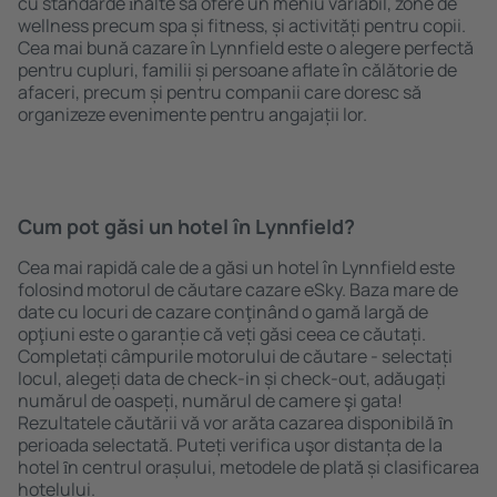
cu standarde ȋnalte să ofere un meniu variabil, zone de
wellness precum spa și fitness, și activități pentru copii.
Cea mai bună cazare în Lynnfield este o alegere perfectă
pentru cupluri, familii și persoane aflate în călătorie de
afaceri, precum și pentru companii care doresc să
organizeze evenimente pentru angajații lor.
Cum pot găsi un hotel în Lynnfield?
Cea mai rapidă cale de a găsi un hotel în Lynnfield este
folosind motorul de căutare cazare eSky. Baza mare de
date cu locuri de cazare conţinând o gamă largă de
opţiuni este o garanție că veți găsi ceea ce căutați.
Completați câmpurile motorului de căutare - selectați
locul, alegeți data de check-in și check-out, adăugați
numărul de oaspeți, numărul de camere şi gata!
Rezultatele căutării vă vor arăta cazarea disponibilă ȋn
perioada selectată. Puteți verifica uşor distanța de la
hotel ȋn centrul orașului, metodele de plată și clasificarea
hotelului.