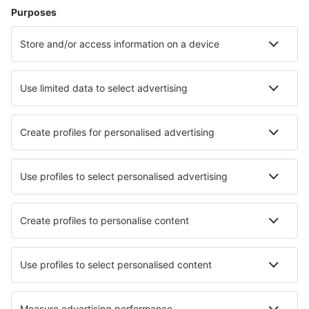
Hoteluri în Davenport
Hoteluri în Sevierville
Hoteluri în Myrtle Beach
Hoteluri în Kissimmee
Hoteluri în Panama City Beach
Hoteluri în Breckenridge
Hoteluri în Canyon Lake
Hoteluri în Winter Park
Hoteluri în Wilmington
Hoteluri în Dallas
Cele mai bune hoteluri - orașe
Hoteluri în Linsengericht
Hoteluri în Esquibien
Hoteluri în Gouvets
Hoteluri în Forst
Hoteluri Lapmezciems
Hoteluri în Trindade
Hoteluri în Kone
Hoteluri în Kumbakonam