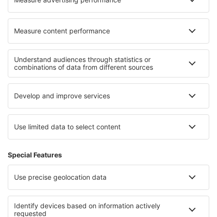
Hoteluri în Brezzo
Hoteluri în Port Saplaya
Cele mai bune hoteluri - regiuni
Hoteluri in Cascada Niagara
Hoteluri in Oregon
Hoteluri in Arizona
Hoteluri in Kings Canyon National Park
Hoteluri in Parcul Național Saguaro
Hoteluri in Hont
Hoteluri in Phangan
Hoteluri in Millstatter See
Hoteluri in Penang
Hoteluri în Polonia