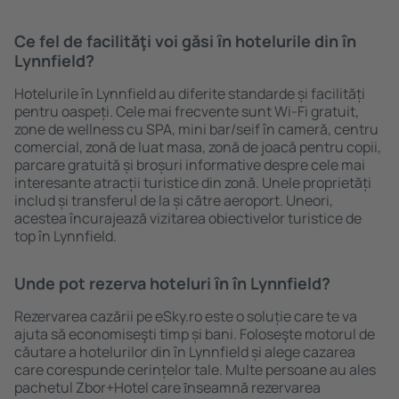
Ce fel de facilităţi voi găsi ȋn hotelurile din în
Lynnfield?
Hotelurile în Lynnfield au diferite standarde și facilități
pentru oaspeți. Cele mai frecvente sunt Wi-Fi gratuit,
zone de wellness cu SPA, mini bar/seif în cameră, centru
comercial, zonă de luat masa, zonă de joacă pentru copii,
parcare gratuită și broșuri informative despre cele mai
interesante atracții turistice din zonă. Unele proprietăți
includ și transferul de la și către aeroport. Uneori,
acestea încurajează vizitarea obiectivelor turistice de
top în Lynnfield.
Unde pot rezerva hoteluri ȋn în Lynnfield?
Rezervarea cazării pe eSky.ro este o soluție care te va
ajuta să economiseşti timp și bani. Foloseşte motorul de
căutare a hotelurilor din în Lynnfield și alege cazarea
care corespunde cerințelor tale. Multe persoane au ales
pachetul Zbor+Hotel care ȋnseamnă rezervarea