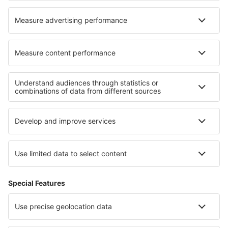
Cazare în Genzano Di Lucania
Cazare Harcourt
Cele mai bune locuri de cazare - regiuni
Cazare in Ohio
Cazare in Orlando și parcuri, Florida
Cazare in Parcul Național Hot Springs
Cazare in Kenai Fjords National Park
Cazare in Illinois
Cazare in Swiss Alps
Cazare in Costa Verde
Cazare în Tolima
Cazare in Castilia și León
Cazare in San Luis Potosí