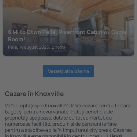
6 Mi to Dtwn Pella: Riverfront Cabin w/ Game
Room!
Pella, 14 august 2026, 2 nopți
Vedeţi alte oferte
Cazare în Knoxville
Vă ȋndreptaţi spre Knoxville? Găsiți cazare pentru fiecare
buget şi pentru nevoi variate. Puteți beneficia de
proprietăți spațioase, dotate cu tot confortul, cu
numeroase facilități, precum și de pensiuni ieftine
pentru a sta câteva zile în timpul unui city break. Cazarea
în Knoxville este disponibilă în centrul orașului, lângă