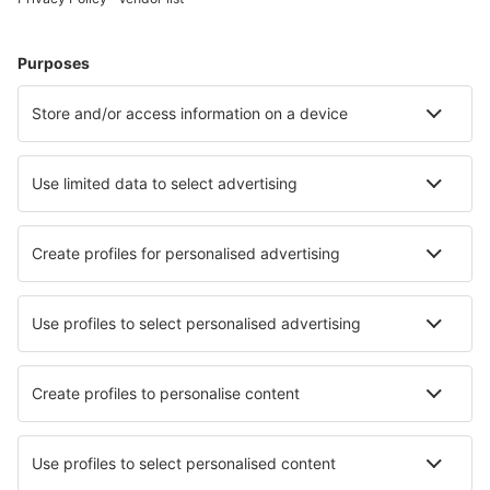
Cazare în Panama City Beach
Cazare în Myrtle Beach
Cazare în Kissimmee
Cazare în Davenport
Cazare în Sevierville
Cazare în Denver
Cazare în Virginia Beach
Cazare în Oakland
Cazare în Boise
Cazare în Snowmass Village
Cele mai bune locuri de cazare - orașe
Cazare în Gkoura
Cazare în Shiroishi
Cazare în Grossenwiehe
Cazare în Medvode
Cazare în Ancaster
Cazare în Treuenbrietzen
Cazare în Montelimar
Cazare în Crouttes