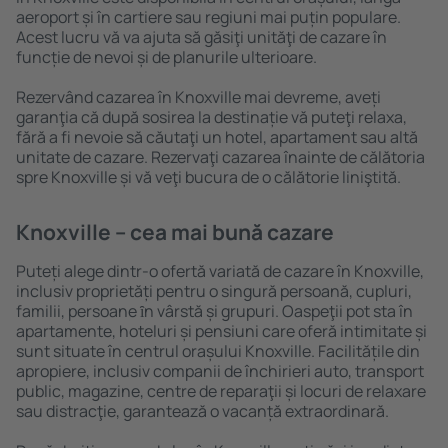
aeroport și în cartiere sau regiuni mai puțin populare.
Acest lucru vă va ajuta să găsiţi unităţi de cazare în
funcție de nevoi și de planurile ulterioare.
Rezervând cazarea în Knoxville mai devreme, aveți
garanţia că după sosirea la destinație vă puteţi relaxa,
fără a fi nevoie să căutaţi un hotel, apartament sau altă
unitate de cazare. Rezervaţi cazarea înainte de călătoria
spre Knoxville și vă veţi bucura de o călătorie liniştită.
Knoxville – cea mai bună cazare
Puteți alege dintr-o ofertă variată de cazare în Knoxville,
inclusiv proprietăți pentru o singură persoană, cupluri,
familii, persoane ȋn vârstă și grupuri. Oaspeţii pot sta în
apartamente, hoteluri și pensiuni care oferă intimitate și
sunt situate în centrul orașului Knoxville. Facilitățile din
apropiere, inclusiv companii de închirieri auto, transport
public, magazine, centre de reparaţii și locuri de relaxare
sau distracţie, garantează o vacanță extraordinară.