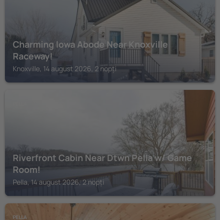
Charming Iowa Abode Near Knoxville
Raceway!
Knoxville, 14 august 2026, 2 nopți
PELLA
Riverfront Cabin Near Dtwn Pella w/ Game
Room!
Pella, 14 august 2026, 2 nopți
PELLA