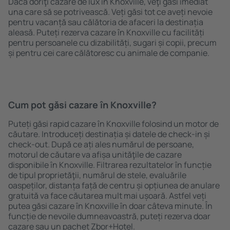
Dacă doriţi cazare de lux în Knoxville, veţi găsi imediat
una care să se potrivească. Veți găsi tot ce aveți nevoie
pentru vacanță sau călătoria de afaceri la destinația
aleasă. Puteți rezerva cazare în Knoxville cu facilități
pentru persoanele cu dizabilități, sugari și copii, precum
și pentru cei care călătoresc cu animale de companie.
Cum pot găsi cazare în Knoxville?
Puteți găsi rapid cazare în Knoxville folosind un motor de
căutare. Introduceți destinația și datele de check-in și
check-out. După ce ați ales numărul de persoane,
motorul de căutare va afișa unităţile de cazare
disponibile în Knoxville. Filtrarea rezultatelor în funcție
de tipul proprietăţii, numărul de stele, evaluările
oaspeților, distanța față de centru și opțiunea de anulare
gratuită va face căutarea mult mai ușoară. Astfel veți
putea găsi cazare în Knoxville în doar câteva minute. În
funcție de nevoile dumneavoastră, puteți rezerva doar
cazare sau un pachet Zbor+Hotel.