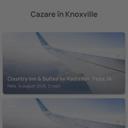
Cazare în Knoxville
PELLA
Country Inn & Suites by Radisson, Pella, IA
Pella, 14 august 2026, 2 nopți
PELLA