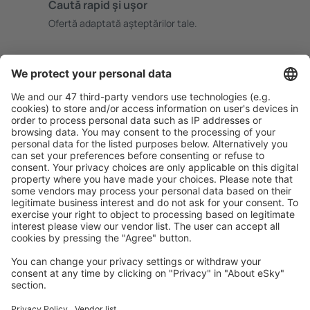
Caută rapid şi uşor
Ofertă adaptată aşteptărilor tale.
Planifică ȋn siguranţă
Rezervare fără griji cu opțiune gratuită de anulare.
Economiseşte mai mult
Prețuri atractive și oferte speciale pentru utilizatorii
conectați.
Cazarea preferată
Alege din peste 1,3 mil. de opţiuni: hoteluri, cabane,
apartamente și altele.
Cele mai căutate cazări de către utilizatorii eSky
Cazare în Statele Unite ale Americii - Orașe populare