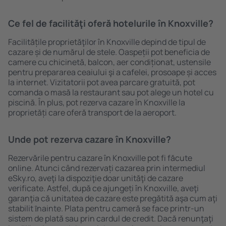
Ce fel de facilităţi oferă hotelurile în Knoxville?
Facilitățile proprietăţilor în Knoxville depind de tipul de
cazare și de numărul de stele. Oaspeții pot beneficia de
camere cu chicinetă, balcon, aer condiționat, ustensile
pentru prepararea ceaiului şi a cafelei, prosoape și acces
la internet. Vizitatorii pot avea parcare gratuită, pot
comanda o masă la restaurant sau pot alege un hotel cu
piscină. În plus, pot rezerva cazare în Knoxville la
proprietăți care oferă transport de la aeroport.
Unde pot rezerva cazare în Knoxville?
Rezervările pentru cazare în Knoxville pot fi făcute
online. Atunci când rezervați cazarea prin intermediul
eSky.ro, aveţi la dispoziţie doar unităţi de cazare
verificate. Astfel, după ce ajungeți în Knoxville, aveţi
garanţia că unitatea de cazare este pregătită aşa cum aţi
stabilit ȋnainte. Plata pentru cameră se face printr-un
sistem de plată sau prin cardul de credit. Dacă renunţaţi