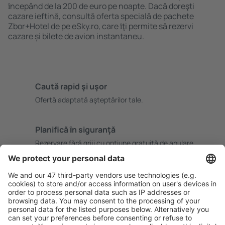
ȋncepând de la 200 de euro pe noapte. Dacă doreşti
cazare ieftină, consultă oferta specială de pachete
Zbor+Hotel de pe eSky.ro, care ȋţi permite să rezervi
cazare și bilete de avion instantaneu.
Caută rapid şi uşor
Ofertă adaptată aşteptărilor tale.
Planifică ȋn siguranţă
Rezervare fără griji cu opțiune gratuită de anulare.
Economiseşte mai mult
Prețuri atractive și oferte speciale pentru utilizatorii
conectați.
Cazarea preferată