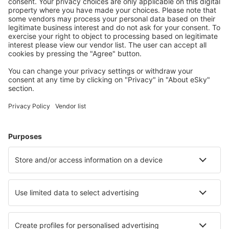
Alege din peste 1,3 mil. de opţiuni: hoteluri, cabane,
apartamente și altele.
Cele mai căutate hoteluri de către utilizatorii eSky
Hoteluri în Statele Unite ale Americii - Orașe populare
Hoteluri în Panama City Beach
Hoteluri în Myrtle Beach
Hoteluri în Sevierville
Hoteluri în Davenport
Hoteluri în Kissimmee
Hoteluri în Tybee Island
Hoteluri în Oakland
Hoteluri în South Padre Island
Hoteluri în Cincinnati
Hoteluri în Oklahoma City
Cele mai bune hoteluri - orașe