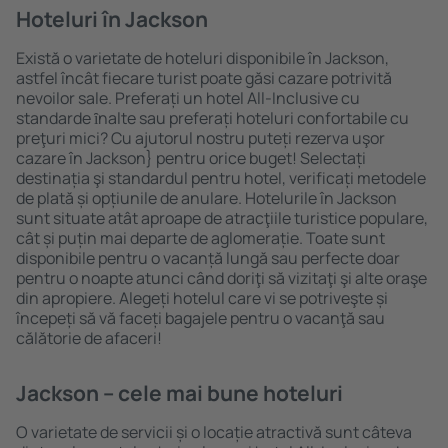
Hoteluri în Jackson
Există o varietate de hoteluri disponibile în Jackson,
astfel încât fiecare turist poate găsi cazare potrivită
nevoilor sale. Preferați un hotel All-Inclusive cu
standarde ȋnalte sau preferați hoteluri confortabile cu
preţuri mici? Cu ajutorul nostru puteți rezerva uşor
cazare în Jackson} pentru orice buget! Selectați
destinația şi standardul pentru hotel, verificați metodele
de plată și opțiunile de anulare. Hotelurile în Jackson
sunt situate atât aproape de atracţiile turistice populare,
cât și puțin mai departe de aglomerație. Toate sunt
disponibile pentru o vacanță lungă sau perfecte doar
pentru o noapte atunci când doriţi să vizitaţi şi alte oraşe
din apropiere. Alegeți hotelul care vi se potriveşte și
începeți să vă faceți bagajele pentru o vacanţă sau
călătorie de afaceri!
Jackson – cele mai bune hoteluri
O varietate de servicii și o locație atractivă sunt câteva