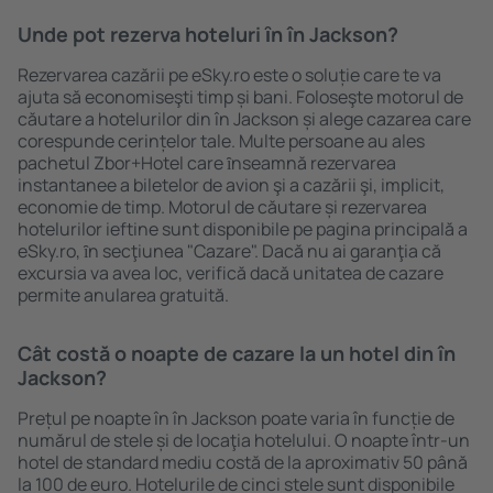
Unde pot rezerva hoteluri ȋn în Jackson?
Rezervarea cazării pe eSky.ro este o soluție care te va
ajuta să economiseşti timp și bani. Foloseşte motorul de
căutare a hotelurilor din în Jackson și alege cazarea care
corespunde cerințelor tale. Multe persoane au ales
pachetul Zbor+Hotel care ȋnseamnă rezervarea
instantanee a biletelor de avion şi a cazării şi, implicit,
economie de timp. Motorul de căutare și rezervarea
hotelurilor ieftine sunt disponibile pe pagina principală a
eSky.ro, ȋn secţiunea "Cazare". Dacă nu ai garanţia că
excursia va avea loc, verifică dacă unitatea de cazare
permite anularea gratuită.
Cât costă o noapte de cazare la un hotel din în
Jackson?
Prețul pe noapte în în Jackson poate varia în funcție de
numărul de stele și de locaţia hotelului. O noapte într-un
hotel de standard mediu costă de la aproximativ 50 până
la 100 de euro. Hotelurile de cinci stele sunt disponibile