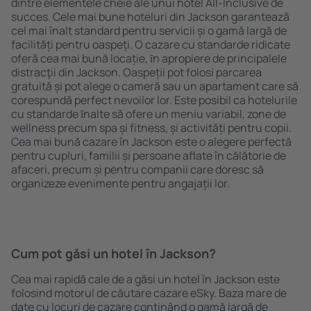
dintre elementele cheie ale unui hotel All-Inclusive de
succes. Cele mai bune hoteluri din Jackson garantează
cel mai înalt standard pentru servicii și o gamă largă de
facilități pentru oaspeți. O cazare cu standarde ridicate
oferă cea mai bună locație, ȋn apropiere de principalele
distracţii din Jackson. Oaspeții pot folosi parcarea
gratuită și pot alege o cameră sau un apartament care să
corespundă perfect nevoilor lor. Este posibil ca hotelurile
cu standarde ȋnalte să ofere un meniu variabil, zone de
wellness precum spa și fitness, și activități pentru copii.
Cea mai bună cazare în Jackson este o alegere perfectă
pentru cupluri, familii și persoane aflate în călătorie de
afaceri, precum și pentru companii care doresc să
organizeze evenimente pentru angajații lor.
Cum pot găsi un hotel în Jackson?
Cea mai rapidă cale de a găsi un hotel în Jackson este
folosind motorul de căutare cazare eSky. Baza mare de
date cu locuri de cazare conţinând o gamă largă de