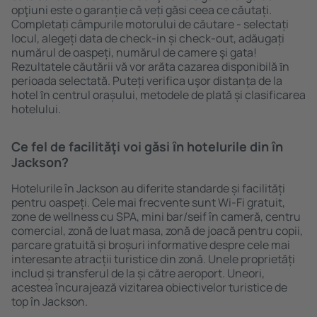
opţiuni este o garanție că veți găsi ceea ce căutați.
Completați câmpurile motorului de căutare - selectați
locul, alegeți data de check-in și check-out, adăugați
numărul de oaspeți, numărul de camere şi gata!
Rezultatele căutării vă vor arăta cazarea disponibilă ȋn
perioada selectată. Puteți verifica uşor distanța de la
hotel ȋn centrul orașului, metodele de plată și clasificarea
hotelului.
Ce fel de facilităţi voi găsi ȋn hotelurile din în
Jackson?
Hotelurile în Jackson au diferite standarde și facilități
pentru oaspeți. Cele mai frecvente sunt Wi-Fi gratuit,
zone de wellness cu SPA, mini bar/seif în cameră, centru
comercial, zonă de luat masa, zonă de joacă pentru copii,
parcare gratuită și broșuri informative despre cele mai
interesante atracții turistice din zonă. Unele proprietăți
includ și transferul de la și către aeroport. Uneori,
acestea încurajează vizitarea obiectivelor turistice de
top în Jackson.