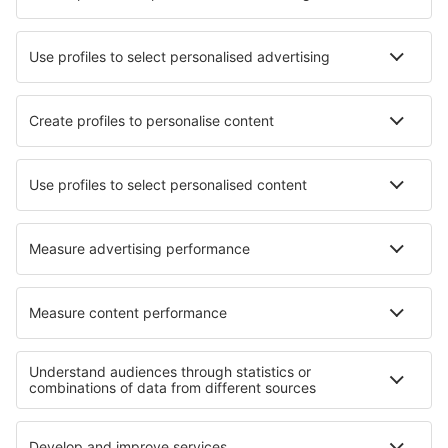
Hoteluri în Ostrowiec Swietokrzyski
Hoteluri în San Ramon
Hoteluri în Tarbert
Hoteluri în Makarska
Hoteluri în Barjouville
Hoteluri în Barzio
Hoteluri în Portballintrae
Hoteluri în Barmouth
Hoteluri în Goomburra
Hoteluri în Buraimi
Cele mai bune hoteluri - regiuni
Hoteluri in Kenai Fjords National Park
Hoteluri in Palo Alto Battlefield National Historic Park
Hoteluri in Great Basin National Park
Hoteluri la Parcul Național Arches
Hoteluri la Parcul Național Olimpic
Hoteluri in Sonora