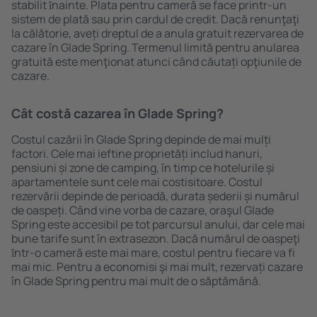
stabilit ȋnainte. Plata pentru cameră se face printr-un
sistem de plată sau prin cardul de credit. Dacă renunţaţi
la călătorie, aveți dreptul de a anula gratuit rezervarea de
cazare în Glade Spring. Termenul limită pentru anularea
gratuită este menţionat atunci când căutați opţiunile de
cazare.
Cât costă cazarea în Glade Spring?
Costul cazării în Glade Spring depinde de mai mulți
factori. Cele mai ieftine proprietăți includ hanuri,
pensiuni și zone de camping, în timp ce hotelurile și
apartamentele sunt cele mai costisitoare. Costul
rezervării depinde de perioadă, durata șederii și numărul
de oaspeți. Când vine vorba de cazare, oraşul Glade
Spring este accesibil pe tot parcursul anului, dar cele mai
bune tarife sunt în extrasezon. Dacă numărul de oaspeţi
ȋntr-o cameră este mai mare, costul pentru fiecare va fi
mai mic. Pentru a economisi şi mai mult, rezervați cazare
în Glade Spring pentru mai mult de o săptămână.