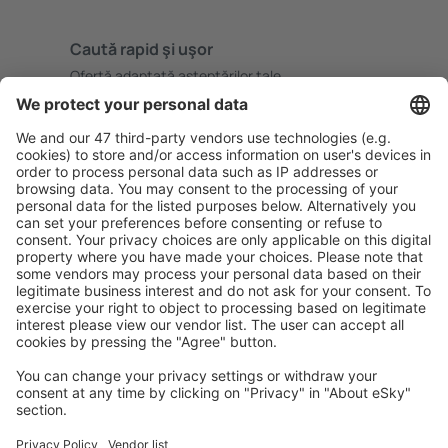
Caută rapid şi uşor
Ofertă adaptată aşteptărilor tale.
Planifică ȋn siguranţă
Rezervare fără griji cu opțiune gratuită de anulare.
Economiseşte mai mult
Prețuri atractive și oferte speciale pentru utilizatorii
conectați.
Cazarea preferată
Alege din peste 1,3 mil. de opţiuni: hoteluri, cabane,
apartamente și altele.
Cele mai căutate cazări de către utilizatorii eSky