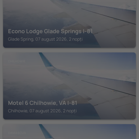
Econo Lodge Glade Springs I-81
Glade Spring, 07 august 2026, 2 nopți
CHILHOWIE
Motel 6 Chilhowie, VA I-81
Chilhowie, 07 august 2026, 2 nopți
DAMASCUS