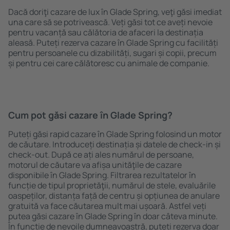
Dacă doriţi cazare de lux în Glade Spring, veţi găsi imediat
una care să se potrivească. Veți găsi tot ce aveți nevoie
pentru vacanță sau călătoria de afaceri la destinația
aleasă. Puteți rezerva cazare în Glade Spring cu facilități
pentru persoanele cu dizabilități, sugari și copii, precum
și pentru cei care călătoresc cu animale de companie.
Cum pot găsi cazare în Glade Spring?
Puteți găsi rapid cazare în Glade Spring folosind un motor
de căutare. Introduceți destinația și datele de check-in și
check-out. După ce ați ales numărul de persoane,
motorul de căutare va afișa unităţile de cazare
disponibile în Glade Spring. Filtrarea rezultatelor în
funcție de tipul proprietăţii, numărul de stele, evaluările
oaspeților, distanța față de centru și opțiunea de anulare
gratuită va face căutarea mult mai ușoară. Astfel veți
putea găsi cazare în Glade Spring în doar câteva minute.
În funcție de nevoile dumneavoastră, puteți rezerva doar