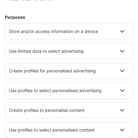
Cazare în Statele Unite ale Americii - Orașe populare
Cazare în Myrtle Beach
Cazare în Sevierville
Cazare în Davenport
Cazare în Kissimmee
Cazare în Panama City Beach
Cazare în Fredericksburg
Cazare în Corolla
Cazare în Oceanside
Cazare Dauphin Island
Cazare în Galveston
Cele mai bune locuri de cazare - orașe
Cazare în Isone
Cazare în De Lutte
Cazare în Genas
Cazare Fleurac
Cazare în Hampton (Queensland)
Cazare în Abbekas
Cazare în Lantejuela