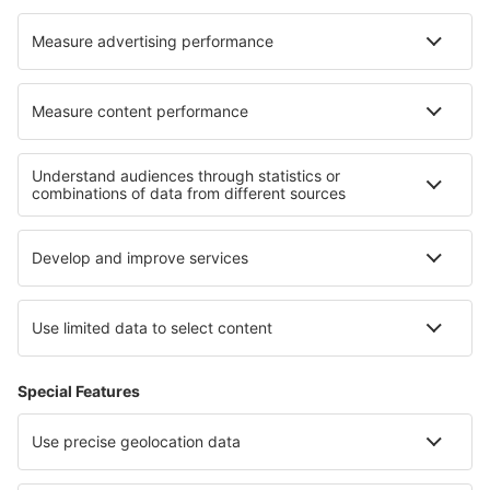
Cazare în Coorabell Creek
Cazare în Plan
Cazare Miechow
Cele mai bune locuri de cazare - regiuni
Cazare in Florida
Cazare in Pennsylvania
Cazare in Anna Maria Island
Cazare in Georgia
Cazare in Los Padres National Forest
Cazare in Bocas del Toro
Cazare in Masuria
Cazare in Pitztal
Cazare in Porta Caribe
Cazare in Flandra