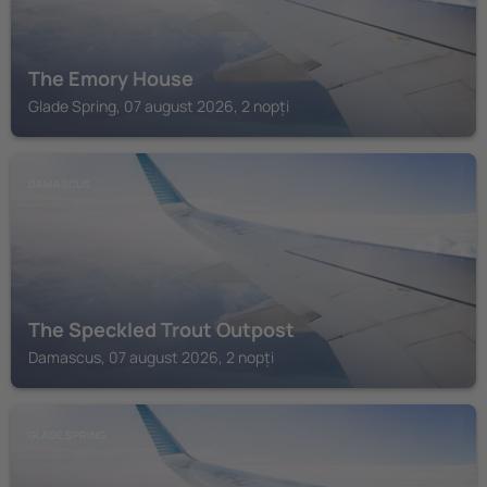
The Emory House
Glade Spring, 07 august 2026, 2 nopți
DAMASCUS
The Speckled Trout Outpost
Damascus, 07 august 2026, 2 nopți
GLADE SPRING