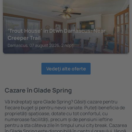
'Trout House' in Dtwn Damascus: Near
Creeper Trail
Damascus, 07 august 2026, 2 nopți
Vedeţi alte oferte
Cazare în Glade Spring
Vă ȋndreptaţi spre Glade Spring? Găsiți cazare pentru
fiecare buget şi pentru nevoi variate. Puteți beneficia de
proprietăți spațioase, dotate cu tot confortul, cu
numeroase facilități, precum și de pensiuni ieftine
pentru a sta câteva zile în timpul unui city break. Cazarea
în Glade Spring este disponibilă în centrul orașului, lângă