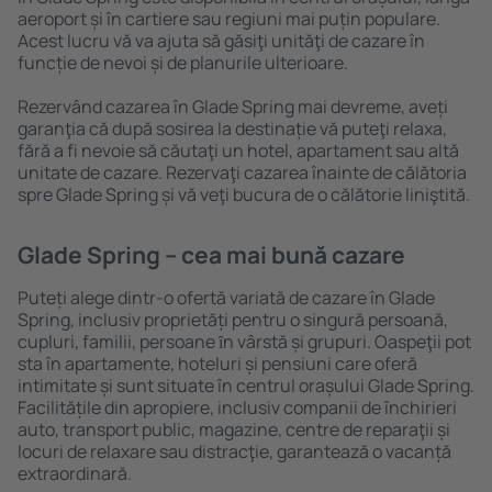
aeroport și în cartiere sau regiuni mai puțin populare.
Acest lucru vă va ajuta să găsiţi unităţi de cazare în
funcție de nevoi și de planurile ulterioare.
Rezervând cazarea în Glade Spring mai devreme, aveți
garanţia că după sosirea la destinație vă puteţi relaxa,
fără a fi nevoie să căutaţi un hotel, apartament sau altă
unitate de cazare. Rezervaţi cazarea înainte de călătoria
spre Glade Spring și vă veţi bucura de o călătorie liniştită.
Glade Spring – cea mai bună cazare
Puteți alege dintr-o ofertă variată de cazare în Glade
Spring, inclusiv proprietăți pentru o singură persoană,
cupluri, familii, persoane ȋn vârstă și grupuri. Oaspeţii pot
sta în apartamente, hoteluri și pensiuni care oferă
intimitate și sunt situate în centrul orașului Glade Spring.
Facilitățile din apropiere, inclusiv companii de închirieri
auto, transport public, magazine, centre de reparaţii și
locuri de relaxare sau distracţie, garantează o vacanță
extraordinară.