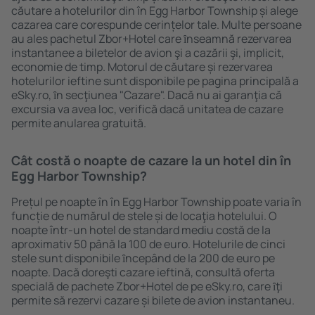
căutare a hotelurilor din în Egg Harbor Township și alege
cazarea care corespunde cerințelor tale. Multe persoane
au ales pachetul Zbor+Hotel care ȋnseamnă rezervarea
instantanee a biletelor de avion şi a cazării şi, implicit,
economie de timp. Motorul de căutare și rezervarea
hotelurilor ieftine sunt disponibile pe pagina principală a
eSky.ro, ȋn secţiunea "Cazare". Dacă nu ai garanţia că
excursia va avea loc, verifică dacă unitatea de cazare
permite anularea gratuită.
Cât costă o noapte de cazare la un hotel din în
Egg Harbor Township?
Prețul pe noapte în în Egg Harbor Township poate varia în
funcție de numărul de stele și de locaţia hotelului. O
noapte într-un hotel de standard mediu costă de la
aproximativ 50 până la 100 de euro. Hotelurile de cinci
stele sunt disponibile ȋncepând de la 200 de euro pe
noapte. Dacă doreşti cazare ieftină, consultă oferta
specială de pachete Zbor+Hotel de pe eSky.ro, care ȋţi
permite să rezervi cazare și bilete de avion instantaneu.