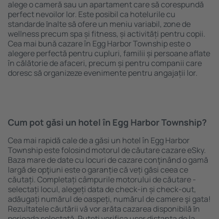
alege o cameră sau un apartament care să corespundă
perfect nevoilor lor. Este posibil ca hotelurile cu
standarde ȋnalte să ofere un meniu variabil, zone de
wellness precum spa și fitness, și activități pentru copii.
Cea mai bună cazare în Egg Harbor Township este o
alegere perfectă pentru cupluri, familii și persoane aflate
în călătorie de afaceri, precum și pentru companii care
doresc să organizeze evenimente pentru angajații lor.
Cum pot găsi un hotel în Egg Harbor Township?
Cea mai rapidă cale de a găsi un hotel în Egg Harbor
Township este folosind motorul de căutare cazare eSky.
Baza mare de date cu locuri de cazare conţinând o gamă
largă de opţiuni este o garanție că veți găsi ceea ce
căutați. Completați câmpurile motorului de căutare -
selectați locul, alegeți data de check-in și check-out,
adăugați numărul de oaspeți, numărul de camere şi gata!
Rezultatele căutării vă vor arăta cazarea disponibilă ȋn
perioada selectată. Puteți verifica uşor distanța de la