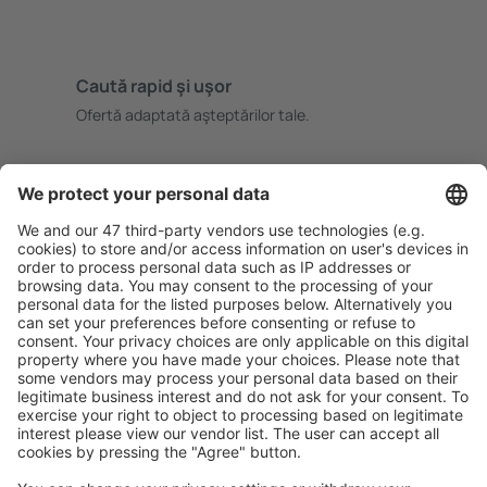
Caută rapid şi uşor
Ofertă adaptată aşteptărilor tale.
Planifică ȋn siguranţă
Rezervare fără griji cu opțiune gratuită de anulare.
Economiseşte mai mult
Prețuri atractive și oferte speciale pentru utilizatorii
conectați.
Cazarea preferată
Alege din peste 1,3 mil. de opţiuni: hoteluri, cabane,
apartamente și altele.