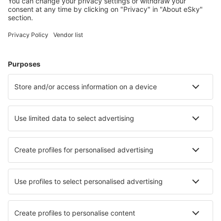
Cele mai căutate hoteluri de către utilizatorii eSky
Hoteluri în Statele Unite ale Americii - Orașe populare
Hoteluri în Sevierville
Hoteluri în Davenport
Hoteluri în Myrtle Beach
Hoteluri în Panama City Beach
Hoteluri în Kissimmee
Hoteluri în Boston
Hoteluri în Corolla
Hoteluri în Marco Island
Hoteluri în Key West
Hoteluri în Treasure Island
Cele mai bune hoteluri - orașe
Hoteluri în Sainghin-en-Mélantois
Hoteluri Kistelek
Hoteluri în Ten Boer
Hoteluri în Galgau
Hoteluri în Asslar
Hoteluri Fejrup
Hoteluri în Bakio