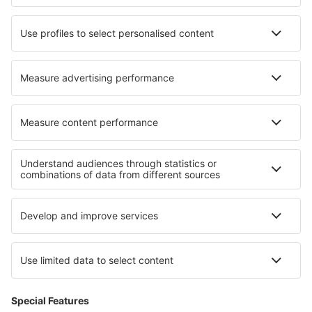
Hoteluri în Torrellas de Llobregat
Hoteluri în Shizuoka
Hoteluri în Ammanford
Cele mai bune hoteluri - regiuni
Hoteluri in Monument Valley
Hoteluri la Parcul Național Arches
Hoteluri în Maui
Hoteluri în Everglades
Hoteluri la Parcul Național Sequoia
Hoteluri în Horehronie
Hoteluri în Les Menuires
Hoteluri in Voievodatul Łódź
Hoteluri in Flandra
Hoteluri în La Guajira