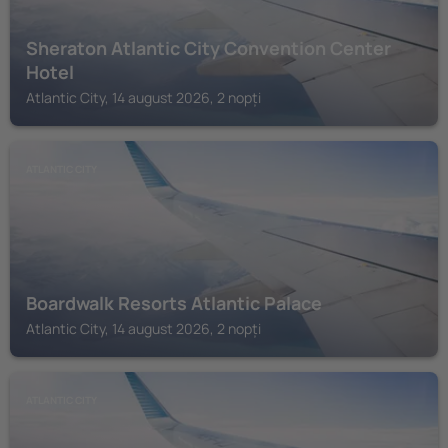
Sheraton Atlantic City Convention Center
Hotel
Atlantic City, 14 august 2026, 2 nopți
ATLANTIC CITY
Boardwalk Resorts Atlantic Palace
Atlantic City, 14 august 2026, 2 nopți
ATLANTIC CITY