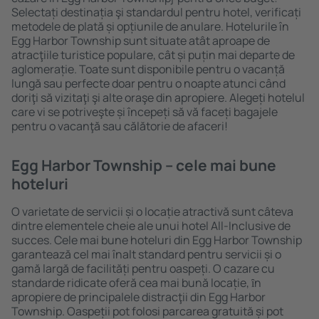
Selectați destinația şi standardul pentru hotel, verificați
metodele de plată și opțiunile de anulare. Hotelurile în
Egg Harbor Township sunt situate atât aproape de
atracţiile turistice populare, cât și puțin mai departe de
aglomerație. Toate sunt disponibile pentru o vacanță
lungă sau perfecte doar pentru o noapte atunci când
doriţi să vizitaţi şi alte oraşe din apropiere. Alegeți hotelul
care vi se potriveşte și începeți să vă faceți bagajele
pentru o vacanţă sau călătorie de afaceri!
Egg Harbor Township – cele mai bune
hoteluri
O varietate de servicii și o locație atractivă sunt câteva
dintre elementele cheie ale unui hotel All-Inclusive de
succes. Cele mai bune hoteluri din Egg Harbor Township
garantează cel mai înalt standard pentru servicii și o
gamă largă de facilități pentru oaspeți. O cazare cu
standarde ridicate oferă cea mai bună locație, ȋn
apropiere de principalele distracţii din Egg Harbor
Township. Oaspeții pot folosi parcarea gratuită și pot