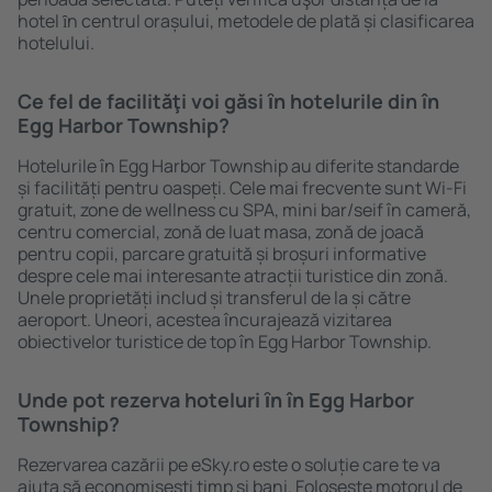
hotel ȋn centrul orașului, metodele de plată și clasificarea
hotelului.
Ce fel de facilităţi voi găsi ȋn hotelurile din în
Egg Harbor Township?
Hotelurile în Egg Harbor Township au diferite standarde
și facilități pentru oaspeți. Cele mai frecvente sunt Wi-Fi
gratuit, zone de wellness cu SPA, mini bar/seif în cameră,
centru comercial, zonă de luat masa, zonă de joacă
pentru copii, parcare gratuită și broșuri informative
despre cele mai interesante atracții turistice din zonă.
Unele proprietăți includ și transferul de la și către
aeroport. Uneori, acestea încurajează vizitarea
obiectivelor turistice de top în Egg Harbor Township.
Unde pot rezerva hoteluri ȋn în Egg Harbor
Township?
Rezervarea cazării pe eSky.ro este o soluție care te va
ajuta să economiseşti timp și bani. Foloseşte motorul de