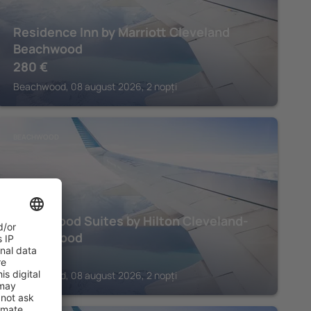
Residence Inn by Marriott Cleveland
Beachwood
280
€
Beachwood, 08 august 2026, 2 nopți
BEACHWOOD
Homewood Suites by Hilton Cleveland-
Beachwood
428
€
Beachwood, 08 august 2026, 2 nopți