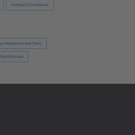
Hoteluri în Crooklands
rcul Național Grand-Teton
Alpii Kitzbühel