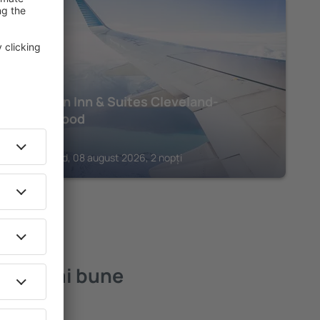
BEACHWOOD
Hampton Inn & Suites Cleveland-
Beachwood
415
€
Beachwood, 08 august 2026, 2 nopți
 cele mai bune