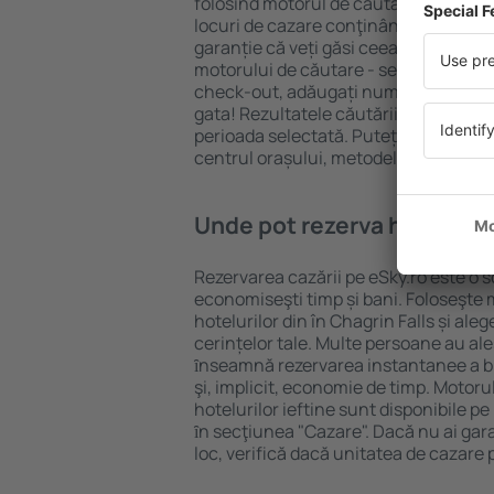
folosind motorul de căutare cazare e
locuri de cazare conţinând o gamă lar
garanție că veți găsi ceea ce căutați
motorului de căutare - selectați locul
check-out, adăugați numărul de oasp
gata! Rezultatele căutării vă vor arăt
perioada selectată. Puteți verifica uşo
centrul orașului, metodele de plată și 
Unde pot rezerva hoteluri ȋ
Rezervarea cazării pe eSky.ro este o so
economiseşti timp și bani. Foloseşte 
hotelurilor din în Chagrin Falls și al
cerințelor tale. Multe persoane au al
ȋnseamnă rezervarea instantanee a bile
şi, implicit, economie de timp. Motoru
hotelurilor ieftine sunt disponibile pe
ȋn secţiunea "Cazare". Dacă nu ai gar
loc, verifică dacă unitatea de cazare 