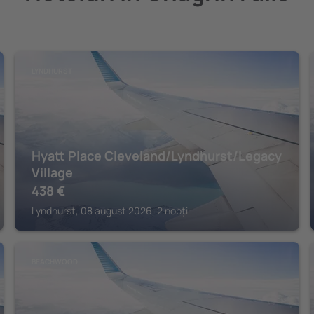
LYNDHURST
Hyatt Place Cleveland/Lyndhurst/Legacy
Village
438
€
Lyndhurst, 08 august 2026, 2 nopți
BEACHWOOD