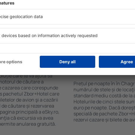
Sky. Baza mare de date cu
Hotelurile în Chagrin Falls au
gă de opţiuni este o
oaspeți. Cele mai frecvente 
. Completați câmpurile
cu SPA, mini bar/seif în cam
, alegeți data de check-in și
masa, zonă de joacă pentru c
eți, numărul de camere şi
informative despre cele mai 
a cazarea disponibilă ȋn
zonă. Unele proprietăți inclu
r distanța de la hotel ȋn
Uneori, acestea încurajează 
clasificarea hotelului.
în Chagrin Falls.
n în Chagrin Falls?
Cât costă o noapte d
Chagrin Falls?
luție care te va ajuta să
motorul de căutare a
Prețul pe noapte în în Chagri
ege cazarea care corespunde
numărul de stele și de locaţ
es pachetul Zbor+Hotel care
standard mediu costă de la 
telor de avion şi a cazării
Hotelurile de cinci stele su
l de căutare și rezervarea
euro pe noapte. Dacă doreşti
 pagina principală a eSky.ro,
specială de pachete Zbor+Hot
anţia că excursia va avea
rezervi cazare și bilete de a
permite anularea gratuită.