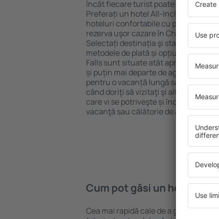
încât fiecare turist poate găsi cazare 
Preferați un hotel All-Inclusive cu st
hoteluri confortabile cu preţuri mici?
rezerva uşor cazare în Chagrin Falls}
Selectați destinația şi standardul pent
metodele de plată și opțiunile de anul
Falls sunt situate atât aproape de atra
și puțin mai departe de aglomerație. 
pentru o vacanță lungă sau perfecte 
când doriţi să vizitaţi şi alte oraşe di
care vi se potriveşte și începeți să vă
vacanţă sau călătorie de afaceri!
Cum pot găsi un hotel în Ch
Cea mai rapidă cale de a găsi un hotel