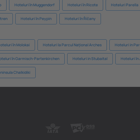
o
Hoteluri în Muggendorf
Hoteluri în Ricote
Hoteluri Parella
etren
Hoteluri în Peypin
Hoteluri în Říčany
oteluri în Molokai
Hoteluri la Parcul Național Arches
Hoteluri in Pa
oteluri în Garmisch-Partenkirchen
Hoteluri in Stubaital
Hoteluri în 
eninsula Chalkidiki