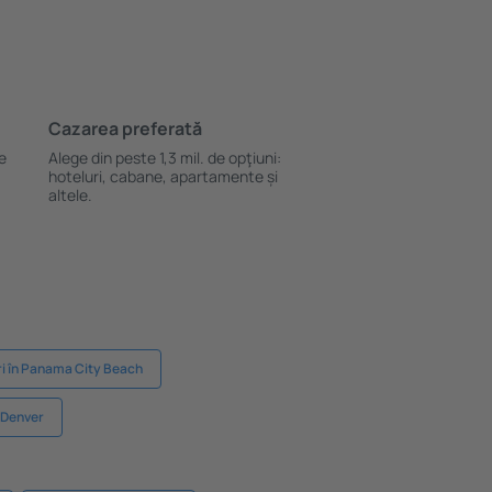
Cazarea preferată
le
Alege din peste 1,3 mil. de opţiuni:
hoteluri, cabane, apartamente și
altele.
ri în Panama City Beach
n Denver