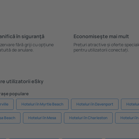
anifică ȋn siguranţă
Economiseşte mai mult
zervare fără griji cu opțiune
Prețuri atractive și oferte specia
atuită de anulare.
pentru utilizatorii conectați.
e utilizatorii eSky
Orașe populare
rville
Hoteluri în Myrtle Beach
Hoteluri în Davenport
Hotelu
osa Beach
Hoteluri în Mesa
Hoteluri în Charleston
Hoteluri î