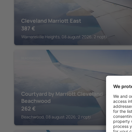
Cleveland Marriott East
387
€
Warrensville Heights, 08 august 2026, 2 nopți
BEACHWOOD
Courtyard by Marriott Cleveland
Beachwood
262
€
Beachwood, 08 august 2026, 2 nopți