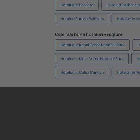
Hoteluri în Barbate
Hoteluri în Chilecit
Hoteluri Paralia Politikon
Hoteluri în V
Cele mai bune hoteluri - regiuni
Hoteluri in Kenai Fjords National Park
H
Hoteluri in Mesa Verde National Park
H
Hoteluri in Colca Canyon
Hoteluri in P