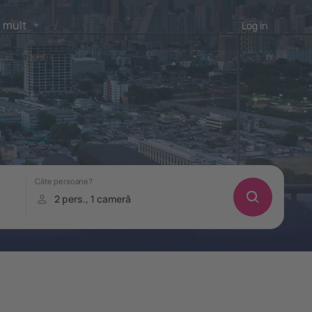
 mult
Log in
!