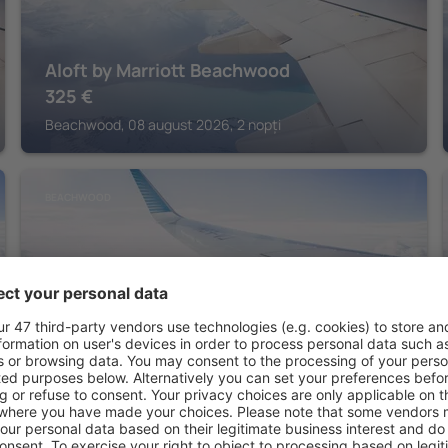
Aloft by Marriott Beachwood
325
€
Beachwood, 08 august 2026, 2 nopți
BEACHWOOD
Embassy Suites by Hilton Cleveland
Beachwood
308
€
Beachwood, 08 august 2026, 2 nopți