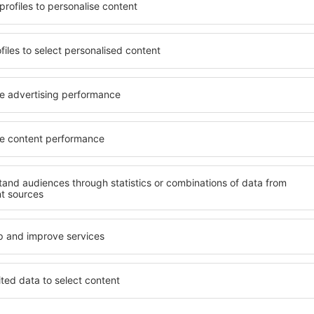
potrivită nevoilor sale.
O varietate de servicii și o 
andarde ȋnalte sau preferați
elementele cheie ale unui ho
 Cu ajutorul nostru puteți
bune hoteluri din Chagrin Fa
 pentru orice buget!
pentru servicii și o gamă lar
ru hotel, verificați
cazare cu standarde ridicate
are. Hotelurile în Chagrin
apropiere de principalele dis
cţiile turistice populare, cât
folosi parcarea gratuită și
Toate sunt disponibile
care să corespundă perfect ne
doar pentru o noapte atunci
cu standarde ȋnalte să ofere
n apropiere. Alegeți hotelul
precum spa și fitness, și act
 faceți bagajele pentru o
cazare în Chagrin Falls este
familii și persoane aflate în
companii care doresc să or
lor.
agrin Falls?
Ce fel de facilităţi v
Chagrin Falls?
 în Chagrin Falls este