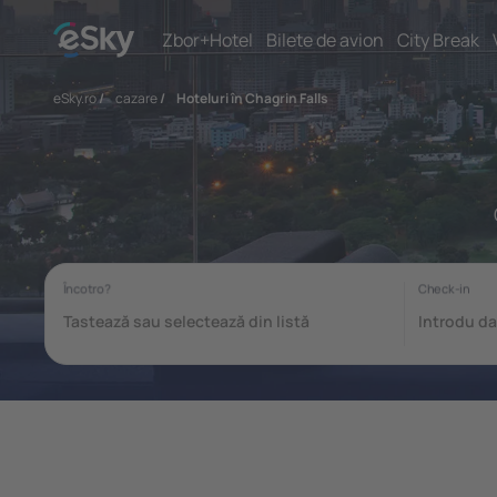
Zbor+Hotel
Bilete de avion
City Break
eSky.ro
/
cazare
/
Hoteluri în Chagrin Falls