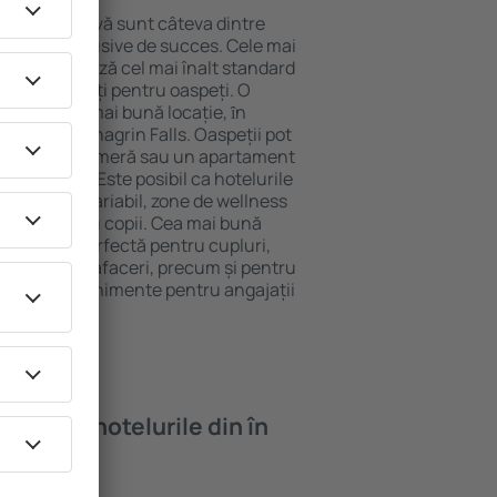
locație atractivă sunt câteva dintre
tel All-Inclusive de succes. Cele mai
lls garantează cel mai înalt standard
gă de facilități pentru oaspeți. O
 oferă cea mai bună locație, ȋn
tracţii din Chagrin Falls. Oaspeții pot
 pot alege o cameră sau un apartament
voilor lor. Este posibil ca hotelurile
 un meniu variabil, zone de wellness
ivități pentru copii. Cea mai bună
 o alegere perfectă pentru cupluri,
 călătorie de afaceri, precum și pentru
ganizeze evenimente pentru angajații
oi găsi ȋn hotelurile din în