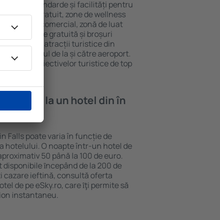
 diferite standarde și facilități pentru
sunt Wi-Fi gratuit, zone de wellness
eră, centru comercial, zonă de luat
opii, parcare gratuită și broșuri
interesante atracții turistice din
d și transferul de la și către aeroport.
vizitarea obiectivelor turistice de top
e cazare la un hotel din în
n Falls poate varia în funcție de
ia hotelului. O noapte într-un hotel de
aproximativ 50 până la 100 de euro.
nt disponibile ȋncepând de la 200 de
 cazare ieftină, consultă oferta
el de pe eSky.ro, care ȋţi permite să
vion instantaneu.