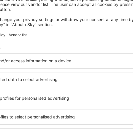
SOLON
TownePlace Suites by Marriott Cleveland
Solon
354
€
Solon, 08 august 2026, 2 nopți
Vedeți mai multe hoteluri în Chagrin Falls
alls
Chagrin Falls –
hoteluri
le în Chagrin Falls, astfel