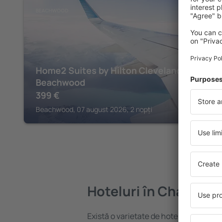
BEACHWOOD
Home2 Suites by Hilton Cleveland
Beachwood
399
€
Beachwood, 07 august 2026, 2 nopți
Hoteluri în Chagrin F
Există o varietate de hoteluri disponibi