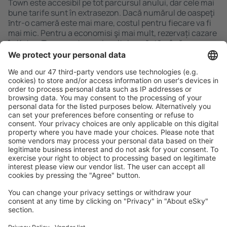
Town este accesibil pe tot parcursul anului, dar cele mai
bune tarife sunt în extrasezon. Dacă numărul de oaspeţi
ȋntr-o cameră este mai mare, costul pentru fiecare va fi
mai mic. Pentru a economisi şi mai mult, rezervați cazare
în Katwe Town pentru mai mult de o săptămână.
Caută rapid şi uşor
Ofertă adaptată aşteptărilor tale.
Planifică ȋn siguranţă
Rezervare fără griji cu opțiune gratuită de anulare.
Economiseşte mai mult
Prețuri atractive și oferte speciale pentru utilizatorii
conectați.