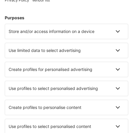
Cazarea preferată
Alege din peste 1,3 mil. de opţiuni: hoteluri, cabane,
apartamente și altele.
Cele mai căutate cazări de către utilizatorii eSky
Cazare în Uganda - Orașe populare
Cazare Fort Portal
Cazare în Entebbe
Cazare în Kampala
Cazare în Jinja
Cazare în Mbarara
Cazare în Arua
Cazare Kihihi
Cazare în Soroti
Cazare Wakiso
Cazare în Gulu
Cele mai bune locuri de cazare - orașe
Cazare în Luynes
Cazare în Agii Anargyroi