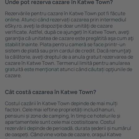
Unde pot rezerva cazare în Katwe Town?
Rezervările pentru cazare în Katwe Town pot fi făcute
online. Atunci când rezervați cazarea prin intermediul
eSky.ro, aveţi la dispoziţie doar unităţi de cazare
verificate. Astfel, după ce ajungeți în Katwe Town, aveţi
garanţia că unitatea de cazare este pregătită aşa cum aţi
stabilit ȋnainte. Plata pentru cameră se face printr-un
sistem de plată sau prin cardul de credit. Dacă renunţaţi
la călătorie, aveți dreptul de a anula gratuit rezervarea de
cazare în Katwe Town. Termenul limită pentru anularea
gratuită este menţionat atunci când căutați opţiunile de
cazare.
Cât costă cazarea în Katwe Town?
Costul cazării în Katwe Town depinde de mai mulți
factori. Cele mai ieftine proprietăți includ hanuri,
pensiuni și zone de camping, în timp ce hotelurile și
apartamentele sunt cele mai costisitoare. Costul
rezervării depinde de perioadă, durata șederii și numărul
de oaspeți. Când vine vorba de cazare, oraşul Katwe