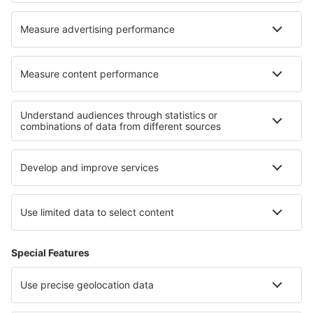
Cazare Caballar
Cazare în Viken
Cazare în Matemwe (Zanzibar)
Cazare în Arcozelo
Cazare în Gotene
Cazare în Imsterberg
Cazare în Karatara Settlement
Cazare în Nea Ankhialos
Cele mai bune locuri de cazare - regiuni
Cazare in Guvernoratul Sharqia
Cazare in Tierra del Fuego
Cazare in Lake Constance
Cazare in Kysuce
Cazare în Qatar