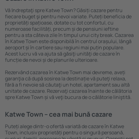
Vă ȋndreptaţi spre Katwe Town? Găsiți cazare pentru
fiecare buget şi pentru nevoi variate. Puteți beneficia de
proprietăți spațioase, dotate cu tot confortul, cu
numeroase facilități, precum și de pensiuni ieftine
pentru a sta câteva zile în timpul unui city break. Cazarea
în Katwe Town este disponibilă în centrul orașului, lângă
aeroport și în cartiere sau regiuni mai puțin populare.
Acest lucru vă va ajuta să găsiţi unităţi de cazare în
funcție de nevoi și de planurile ulterioare.
Rezervând cazarea în Katwe Town mai devreme, aveți
garanţia că după sosirea la destinație vă puteţi relaxa,
fără a fi nevoie să căutaţi un hotel, apartament sau altă
unitate de cazare. Rezervaţi cazarea înainte de călătoria
spre Katwe Town și vă veţi bucura de o călătorie liniştită.
Katwe Town – cea mai bună cazare
Puteți alege dintr-o ofertă variată de cazare în Katwe
Town, inclusiv proprietăți pentru o singură persoană,
cupluri, familii, persoane ȋn vârstă și grupuri. Oaspeţii pot