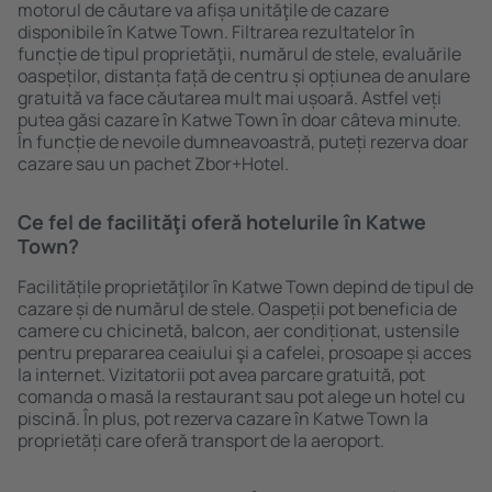
motorul de căutare va afișa unităţile de cazare
disponibile în Katwe Town. Filtrarea rezultatelor în
funcție de tipul proprietăţii, numărul de stele, evaluările
oaspeților, distanța față de centru și opțiunea de anulare
gratuită va face căutarea mult mai ușoară. Astfel veți
putea găsi cazare în Katwe Town în doar câteva minute.
În funcție de nevoile dumneavoastră, puteți rezerva doar
cazare sau un pachet Zbor+Hotel.
Ce fel de facilităţi oferă hotelurile în Katwe
Town?
Facilitățile proprietăţilor în Katwe Town depind de tipul de
cazare și de numărul de stele. Oaspeții pot beneficia de
camere cu chicinetă, balcon, aer condiționat, ustensile
pentru prepararea ceaiului şi a cafelei, prosoape și acces
la internet. Vizitatorii pot avea parcare gratuită, pot
comanda o masă la restaurant sau pot alege un hotel cu
piscină. În plus, pot rezerva cazare în Katwe Town la
proprietăți care oferă transport de la aeroport.