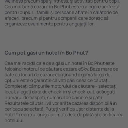
wellness precum spa și fitness, și activități pentru copii.
Cea mai bună cazare în Bo Phut este o alegere perfectă
pentru cupluri, familii și persoane aflate în călătorie de
afaceri, precum și pentru companii care doresc să
organizeze evenimente pentru angajații lor.
Cum pot găsi un hotel în Bo Phut?
Cea mai rapidă cale de a găsi un hotel în Bo Phut este
folosind motorul de căutare cazare eSky. Baza mare de
date cu locuri de cazare conţinând o gamă largă de
opţiuni este o garanție că veți găsi ceea ce căutați.
Completați câmpurile motorului de căutare - selectați
locul, alegeți data de check-in și check-out, adăugați
numărul de oaspeți, numărul de camere şi gata!
Rezultatele căutării vă vor arăta cazarea disponibilă ȋn
perioada selectată. Puteți verifica uşor distanța de la
hotel ȋn centrul orașului, metodele de plată și clasificarea
hotelului.