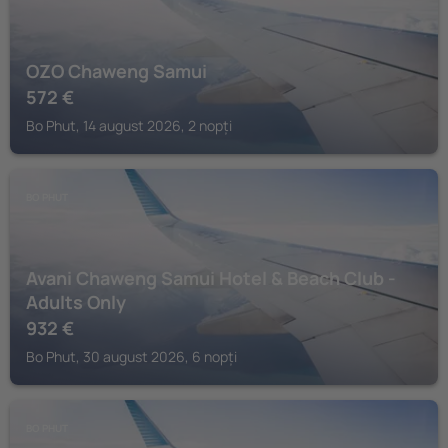
OZO Chaweng Samui
572
€
Bo Phut, 14 august 2026, 2 nopți
BO PHUT
Avani Chaweng Samui Hotel & Beach Club -
Adults Only
932
€
Bo Phut, 30 august 2026, 6 nopți
BO PHUT