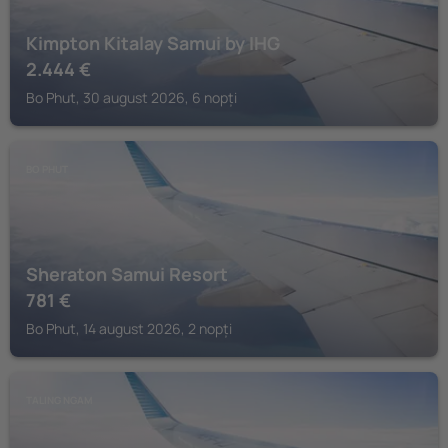
Kimpton Kitalay Samui by IHG
2.444
€
Bo Phut, 30 august 2026, 6 nopți
BO PHUT
Sheraton Samui Resort
781
€
Bo Phut, 14 august 2026, 2 nopți
TALING NGAM