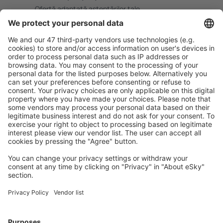
Ofertă adaptată aşteptărilor tale.
Planifică ȋn siguranţă
Rezervare fără griji cu opțiune gratuită de anulare.
Economiseşte mai mult
Prețuri atractive și oferte speciale pentru utilizatorii
conectați.
Cazarea preferată
Alege din peste 1,3 mil. de opţiuni: hoteluri, cabane,
apartamente și altele.
Cele mai căutate hoteluri de către utilizatorii eSky
Hoteluri în Thailanda - Orașe populare