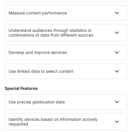
Cele mai bune hoteluri - regiuni
Hoteluri on Ko Chang
Hoteluri în Ko Samui
Hoteluri pe Plaja Pattaya
Hoteluri on Phi Phi Islands
Hoteluri in Phuket Province
Hoteluri în Kleinwalsertal
Hoteluri în Everglades
Hoteluri in Castilia-La Mancha
Hoteluri în Banat
Hoteluri in Parcul Național Jostedalsbreen