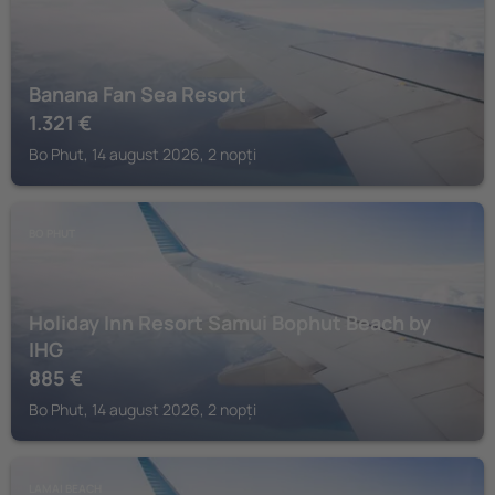
Banana Fan Sea Resort
1.321
€
Bo Phut, 14 august 2026, 2 nopți
BO PHUT
Holiday Inn Resort Samui Bophut Beach by
IHG
885
€
Bo Phut, 14 august 2026, 2 nopți
LAMAI BEACH