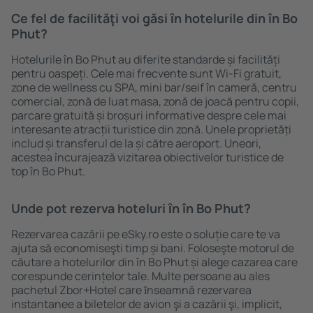
Ce fel de facilităţi voi găsi ȋn hotelurile din în Bo
Phut?
Hotelurile în Bo Phut au diferite standarde și facilități
pentru oaspeți. Cele mai frecvente sunt Wi-Fi gratuit,
zone de wellness cu SPA, mini bar/seif în cameră, centru
comercial, zonă de luat masa, zonă de joacă pentru copii,
parcare gratuită și broșuri informative despre cele mai
interesante atracții turistice din zonă. Unele proprietăți
includ și transferul de la și către aeroport. Uneori,
acestea încurajează vizitarea obiectivelor turistice de
top în Bo Phut.
Unde pot rezerva hoteluri ȋn în Bo Phut?
Rezervarea cazării pe eSky.ro este o soluție care te va
ajuta să economiseşti timp și bani. Foloseşte motorul de
căutare a hotelurilor din în Bo Phut și alege cazarea care
corespunde cerințelor tale. Multe persoane au ales
pachetul Zbor+Hotel care ȋnseamnă rezervarea
instantanee a biletelor de avion şi a cazării şi, implicit,