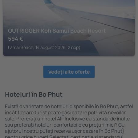
OUTRIGGER Koh Samui Beach Resort
594
€
Lamai Beach, 14 august 2026, 2 nopți
Vedeţi alte oferte
Hoteluri în Bo Phut
Există o varietate de hoteluri disponibile în Bo Phut, astfel
încât fiecare turist poate găsi cazare potrivită nevoilor
sale. Preferați un hotel All-Inclusive cu standarde ȋnalte
sau preferați hoteluri confortabile cu preţuri mici? Cu
ajutorul nostru puteți rezerva uşor cazare în Bo Phut}
pentru orice buget! Selectați destinația şi standardul