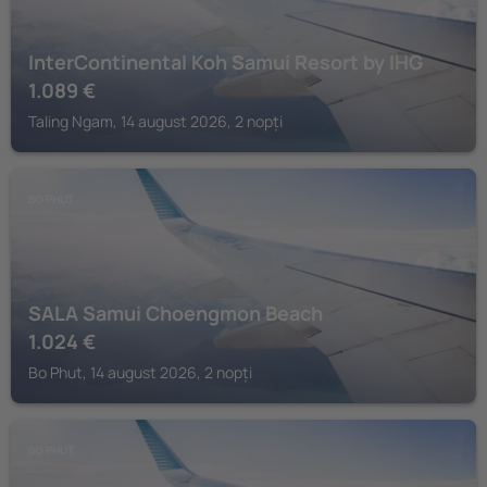
InterContinental Koh Samui Resort by IHG
1.089
€
Taling Ngam, 14 august 2026, 2 nopți
BO PHUT
SALA Samui Choengmon Beach
1.024
€
Bo Phut, 14 august 2026, 2 nopți
BO PHUT