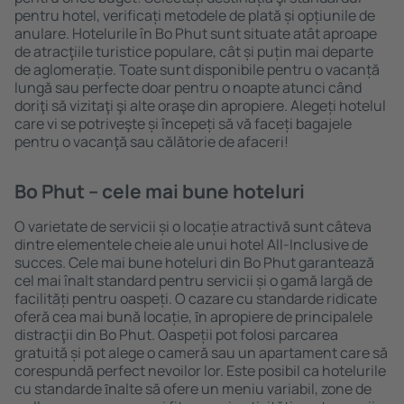
pentru hotel, verificați metodele de plată și opțiunile de
anulare. Hotelurile în Bo Phut sunt situate atât aproape
de atracţiile turistice populare, cât și puțin mai departe
de aglomerație. Toate sunt disponibile pentru o vacanță
lungă sau perfecte doar pentru o noapte atunci când
doriţi să vizitaţi şi alte oraşe din apropiere. Alegeți hotelul
care vi se potriveşte și începeți să vă faceți bagajele
pentru o vacanţă sau călătorie de afaceri!
Bo Phut – cele mai bune hoteluri
O varietate de servicii și o locație atractivă sunt câteva
dintre elementele cheie ale unui hotel All-Inclusive de
succes. Cele mai bune hoteluri din Bo Phut garantează
cel mai înalt standard pentru servicii și o gamă largă de
facilități pentru oaspeți. O cazare cu standarde ridicate
oferă cea mai bună locație, ȋn apropiere de principalele
distracţii din Bo Phut. Oaspeții pot folosi parcarea
gratuită și pot alege o cameră sau un apartament care să
corespundă perfect nevoilor lor. Este posibil ca hotelurile
cu standarde ȋnalte să ofere un meniu variabil, zone de