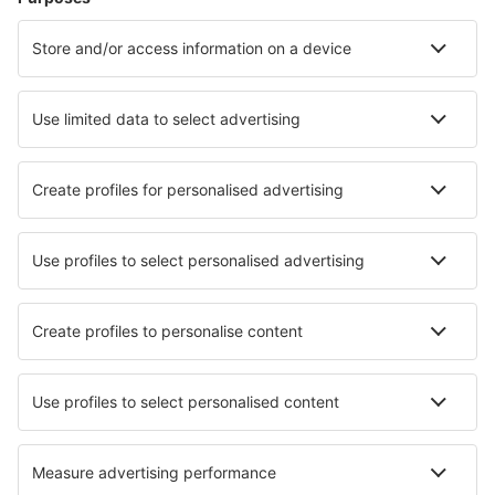
Hoteluri în Patong Beach
Hoteluri în Koh Phangan
Hoteluri în Pattaya
Hoteluri în Bangkok
Hoteluri în Chiang Mai
Hoteluri Ban Khlong Samrong
Hoteluri în Kamala
Hoteluri în Nong Lu
Hoteluri în Pa Klok
Hoteluri în Pai
Cele mai bune hoteluri - orașe
Hoteluri în Maro
Hoteluri Sopetran
Hoteluri în Ransol
Hoteluri în Casavieja
Hoteluri în Sweetwater
Hoteluri în Naruto
Hoteluri în Woryty
Hoteluri în Großhartpenning
Hoteluri în Mönichwald
Hoteluri în Áyios Pétros