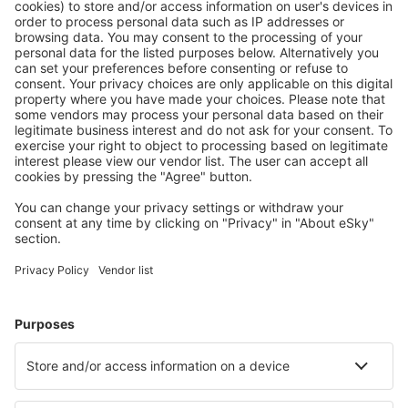
Planifică ȋn siguranţă
Rezervare fără griji cu opțiune gratuită de anulare.
Economiseşte mai mult
Prețuri atractive și oferte speciale pentru utilizatorii
conectați.
Cazarea preferată
Alege din peste 1,3 mil. de opţiuni: hoteluri, cabane,
apartamente și altele.
Cele mai căutate cazări de către utilizatorii eSky
Cazare în Federaţia Rusă - Orașe populare
Cazare Gorelovo
Cazare Donskoy