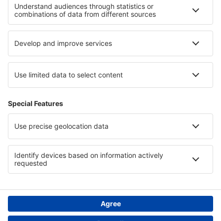
Cele mai bune locuri de cazare - regiuni
Cazare in Regiunea Libertador General Bernardo O'Higgins
Cazare in Polonia Mică
Cazare în Belgia
Cazare în Parcul Național Torres del Paine
Cazare la Cascada Victoria