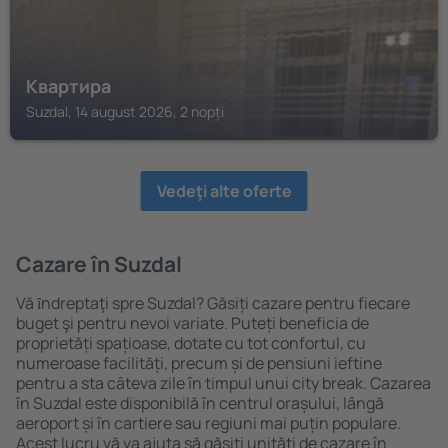
Квартира
Suzdal, 14 august 2026, 2 nopți
Vedeţi alte oferte
Cazare în Suzdal
Vă ȋndreptaţi spre Suzdal? Găsiți cazare pentru fiecare
buget şi pentru nevoi variate. Puteți beneficia de
proprietăți spațioase, dotate cu tot confortul, cu
numeroase facilități, precum și de pensiuni ieftine
pentru a sta câteva zile în timpul unui city break. Cazarea
în Suzdal este disponibilă în centrul orașului, lângă
aeroport și în cartiere sau regiuni mai puțin populare.
Acest lucru vă va ajuta să găsiţi unităţi de cazare în