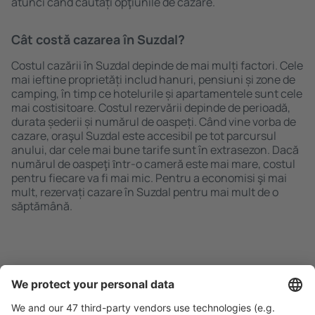
atunci când căutați opţiunile de cazare.
Cât costă cazarea în Suzdal?
Costul cazării în Suzdal depinde de mai mulți factori. Cele
mai ieftine proprietăți includ hanuri, pensiuni și zone de
camping, în timp ce hotelurile și apartamentele sunt cele
mai costisitoare. Costul rezervării depinde de perioadă,
durata șederii și numărul de oaspeți. Când vine vorba de
cazare, oraşul Suzdal este accesibil pe tot parcursul
anului, dar cele mai bune tarife sunt în extrasezon. Dacă
numărul de oaspeţi ȋntr-o cameră este mai mare, costul
pentru fiecare va fi mai mic. Pentru a economisi şi mai
mult, rezervați cazare în Suzdal pentru mai mult de o
săptămână.
Caută rapid şi uşor
Ofertă adaptată aşteptărilor tale.