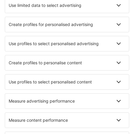
Cazare în Vsevolozhsk
Cazare în Adler
Cazare Timiryazevskiy
Cazare în Dolgoprudnyy
Cazare în Orenburg
Cazare în Sortavala
Cazare în Nal'chik
Cazare în Tuapse
Cele mai bune locuri de cazare - orașe
Cazare în Hohenleipisch
Cazare în Kranzberg
Cazare în Lachapelle-Saint-Pierre
Cazare Abergynolwyn
Cazare în Alcalà de Xivert
Cazare în Shelburne
Cazare în Alkham
Cazare în Eibenstock
Cazare în Leavenworth
Cazare în Stromsbruk