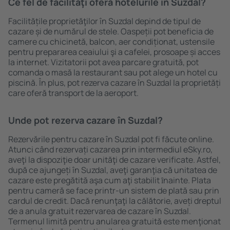
Ce fel de facilităţi oferă hotelurile în Suzdal?
Facilitățile proprietăţilor în Suzdal depind de tipul de
cazare și de numărul de stele. Oaspeții pot beneficia de
camere cu chicinetă, balcon, aer condiționat, ustensile
pentru prepararea ceaiului şi a cafelei, prosoape și acces
la internet. Vizitatorii pot avea parcare gratuită, pot
comanda o masă la restaurant sau pot alege un hotel cu
piscină. În plus, pot rezerva cazare în Suzdal la proprietăți
care oferă transport de la aeroport.
Unde pot rezerva cazare în Suzdal?
Rezervările pentru cazare în Suzdal pot fi făcute online.
Atunci când rezervați cazarea prin intermediul eSky.ro,
aveţi la dispoziţie doar unităţi de cazare verificate. Astfel,
după ce ajungeți în Suzdal, aveţi garanţia că unitatea de
cazare este pregătită aşa cum aţi stabilit ȋnainte. Plata
pentru cameră se face printr-un sistem de plată sau prin
cardul de credit. Dacă renunţaţi la călătorie, aveți dreptul
de a anula gratuit rezervarea de cazare în Suzdal.
Termenul limită pentru anularea gratuită este menţionat