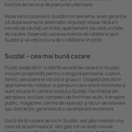
funcție de nevoi și de planurile ulterioare.
Rezervând cazarea în Suzdal mai devreme, aveți garanţia
că după sosirea la destinație vă puteţi relaxa, fără a fi
nevoie să căutaţi un hotel, apartament sau altă unitate
de cazare. Rezervaţi cazarea înainte de călătoria spre
Suzdal și vă veţi bucura de o călătorie liniştită.
Suzdal – cea mai bună cazare
Puteți alege dintr-o ofertă variată de cazare în Suzdal,
inclusiv proprietăți pentru o singură persoană, cupluri,
familii, persoane ȋn vârstă și grupuri. Oaspeţii pot sta în
apartamente, hoteluri și pensiuni care oferă intimitate și
sunt situate în centrul orașului Suzdal. Facilitățile din
apropiere, inclusiv companii de închirieri auto, transport
public, magazine, centre de reparaţii și locuri de relaxare
sau distracţie, garantează o vacanță extraordinară.
Dacă doriţi cazare de lux în Suzdal, veţi găsi imediat una
care să se potrivească. Veți găsi tot ce aveți nevoie