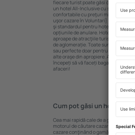
fiecare turist poate găsi cazare potriv
un hotel All-Inclusive cu standarde ȋn
confortabile cu preţuri mici? Cu ajuto
uşor cazare în Voluntari} pentru orice
şi standardul pentru hotel, verificați 
opțiunile de anulare. Hotelurile în Vol
aproape de atracţiile turistice popula
de aglomerație. Toate sunt disponibi
sau perfecte doar pentru o noapte atun
alte oraşe din apropiere. Alegeți hotelu
începeți să vă faceți bagajele pentru 
afaceri!
Cum pot găsi un hotel în Vo
Cea mai rapidă cale de a găsi un hotel
motorul de căutare cazare eSky. Baza
cazare conţinând o gamă largă de opţi