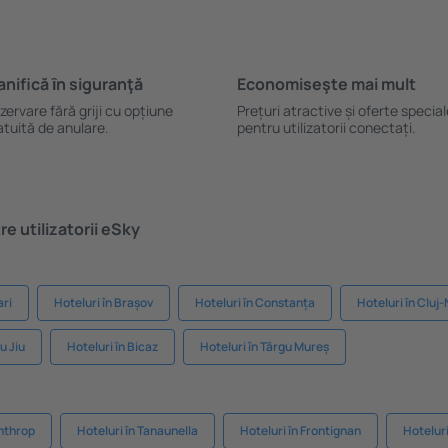
anifică ȋn siguranţă
Economiseşte mai mult
zervare fără griji cu opțiune
Prețuri atractive și oferte specia
atuită de anulare.
pentru utilizatorii conectați.
e utilizatorii eSky
ari
Hoteluri în Brașov
Hoteluri în Constanța
Hoteluri în Cluj
u Jiu
Hoteluri în Bicaz
Hoteluri în Târgu Mureș
inthrop
Hoteluri în Tanaunella
Hoteluri în Frontignan
Hoteluri