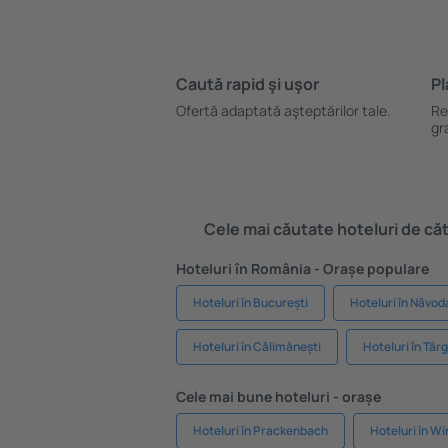
Caută rapid şi uşor
Pl
Ofertă adaptată aşteptărilor tale.
Re
gr
Cele mai căutate hoteluri de cătr
Hoteluri în România - Orașe populare
Hoteluri în București
Hoteluri în Năvod
Hoteluri în Călimănești
Hoteluri în Târg
Cele mai bune hoteluri - orașe
Hoteluri în Prackenbach
Hoteluri în W