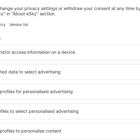
BUCUREȘTI
PeakTure Hotel Bucharest
134
€
București, 14 august 2026, 2 nopți
Vedeți mai multe hoteluri în Voluntari
Voluntari – cel
le în Voluntari, astfel încât
O varietate de servicii și o 