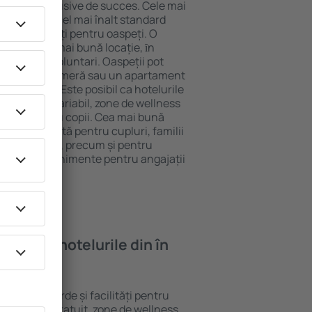
tel All-Inclusive de succes. Cele mai
garantează cel mai înalt standard
gă de facilități pentru oaspeți. O
 oferă cea mai bună locație, ȋn
tracţii din Voluntari. Oaspeții pot
 pot alege o cameră sau un apartament
voilor lor. Este posibil ca hotelurile
 un meniu variabil, zone de wellness
ivități pentru copii. Cea mai bună
egere perfectă pentru cupluri, familii
rie de afaceri, precum și pentru
ganizeze evenimente pentru angajații
oi găsi ȋn hotelurile din în
erite standarde și facilități pentru
sunt Wi-Fi gratuit, zone de wellness