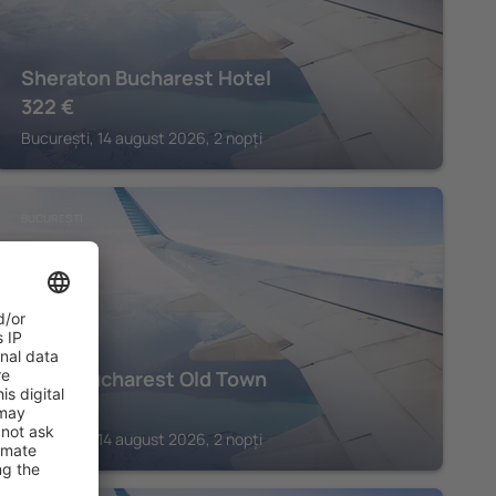
Sheraton Bucharest Hotel
322
€
București, 14 august 2026, 2 nopți
BUCUREȘTI
Moxy Bucharest Old Town
166
€
București, 14 august 2026, 2 nopți