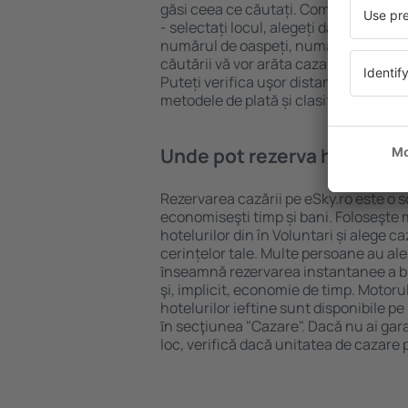
găsi ceea ce căutați. Completați câm
- selectați locul, alegeți data de che
numărul de oaspeți, numărul de camer
căutării vă vor arăta cazarea disponib
Puteți verifica uşor distanța de la hot
metodele de plată și clasificarea hote
Unde pot rezerva hoteluri ȋ
Rezervarea cazării pe eSky.ro este o so
economiseşti timp și bani. Foloseşte 
hotelurilor din în Voluntari și alege
cerințelor tale. Multe persoane au al
ȋnseamnă rezervarea instantanee a bile
şi, implicit, economie de timp. Motoru
hotelurilor ieftine sunt disponibile pe
ȋn secţiunea "Cazare". Dacă nu ai gar
loc, verifică dacă unitatea de cazare 