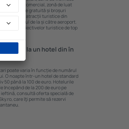
eră, centru comercial, zonă de luat
opii, parcare gratuită și broșuri
interesante atracții turistice din
d și transferul de la și către aeroport.
vizitarea obiectivelor turistice de top
e cazare la un hotel din în
tari poate varia în funcție de numărul
lui. O noapte într-un hotel de standard
v 50 până la 100 de euro. Hotelurile
ile ȋncepând de la 200 de euro pe
ieftină, consultă oferta specială de
y.ro, care ȋţi permite să rezervi
stantaneu.