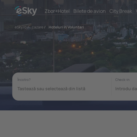
Zbor+Hotel
Bilete de avion
City Break
eSky.ro
/
cazare
/
Hoteluri în Voluntari