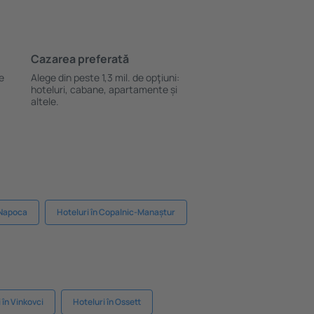
Cazarea preferată
le
Alege din peste 1,3 mil. de opţiuni:
hoteluri, cabane, apartamente și
altele.
-Napoca
Hoteluri în Copalnic-Manaștur
 în Vinkovci
Hoteluri în Ossett