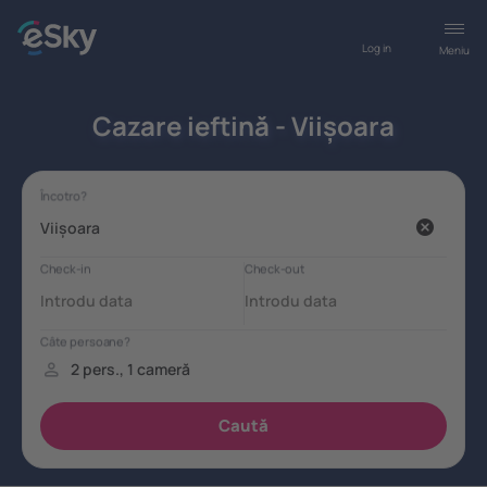
Log in
Meniu
Cazare ieftină - Viișoara