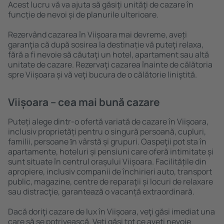
Acest lucru vă va ajuta să găsiţi unităţi de cazare în
funcție de nevoi și de planurile ulterioare.
Rezervând cazarea în Viișoara mai devreme, aveți
garanţia că după sosirea la destinație vă puteţi relaxa,
fără a fi nevoie să căutaţi un hotel, apartament sau altă
unitate de cazare. Rezervaţi cazarea înainte de călătoria
spre Viișoara și vă veţi bucura de o călătorie liniştită.
Viișoara – cea mai bună cazare
Puteți alege dintr-o ofertă variată de cazare în Viișoara,
inclusiv proprietăți pentru o singură persoană, cupluri,
familii, persoane ȋn vârstă și grupuri. Oaspeţii pot sta în
apartamente, hoteluri și pensiuni care oferă intimitate și
sunt situate în centrul orașului Viișoara. Facilitățile din
apropiere, inclusiv companii de închirieri auto, transport
public, magazine, centre de reparaţii și locuri de relaxare
sau distracţie, garantează o vacanță extraordinară.
Dacă doriţi cazare de lux în Viișoara, veţi găsi imediat una
care să se potrivească. Veți găsi tot ce aveți nevoie