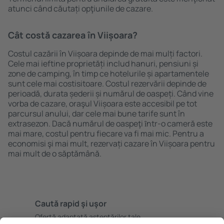
atunci când căutați opţiunile de cazare.
Cât costă cazarea în Viișoara?
Costul cazării în Viișoara depinde de mai mulți factori.
Cele mai ieftine proprietăți includ hanuri, pensiuni și
zone de camping, în timp ce hotelurile și apartamentele
sunt cele mai costisitoare. Costul rezervării depinde de
perioadă, durata șederii și numărul de oaspeți. Când vine
vorba de cazare, oraşul Viișoara este accesibil pe tot
parcursul anului, dar cele mai bune tarife sunt în
extrasezon. Dacă numărul de oaspeţi ȋntr-o cameră este
mai mare, costul pentru fiecare va fi mai mic. Pentru a
economisi şi mai mult, rezervați cazare în Viișoara pentru
mai mult de o săptămână.
Caută rapid şi uşor
Ofertă adaptată aşteptărilor tale.