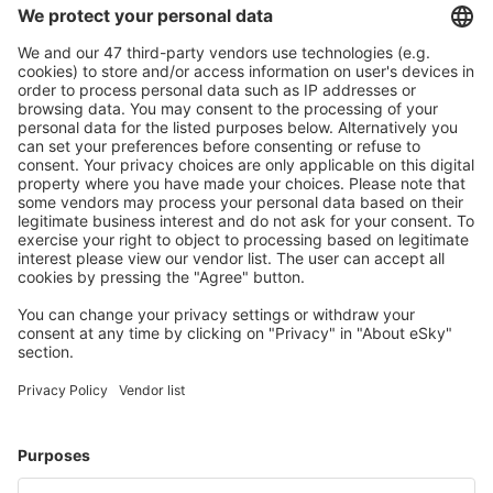
Planifică ȋn siguranţă
Rezervare fără griji cu opțiune gratuită de anulare.
Economiseşte mai mult
Prețuri atractive și oferte speciale pentru utilizatorii
conectați.
Cazarea preferată
Alege din peste 1,3 mil. de opţiuni: hoteluri, cabane,
apartamente și altele.
Cele mai căutate cazări de către utilizatorii eSky
Cazare în România - Orașe populare
Cazare în Brașov
Cazare în Constanța