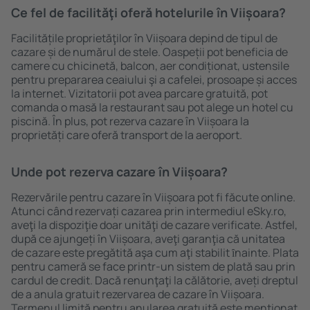
Ce fel de facilităţi oferă hotelurile în Viișoara?
Facilitățile proprietăţilor în Viișoara depind de tipul de
cazare și de numărul de stele. Oaspeții pot beneficia de
camere cu chicinetă, balcon, aer condiționat, ustensile
pentru prepararea ceaiului şi a cafelei, prosoape și acces
la internet. Vizitatorii pot avea parcare gratuită, pot
comanda o masă la restaurant sau pot alege un hotel cu
piscină. În plus, pot rezerva cazare în Viișoara la
proprietăți care oferă transport de la aeroport.
Unde pot rezerva cazare în Viișoara?
Rezervările pentru cazare în Viișoara pot fi făcute online.
Atunci când rezervați cazarea prin intermediul eSky.ro,
aveţi la dispoziţie doar unităţi de cazare verificate. Astfel,
după ce ajungeți în Viișoara, aveţi garanţia că unitatea
de cazare este pregătită aşa cum aţi stabilit ȋnainte. Plata
pentru cameră se face printr-un sistem de plată sau prin
cardul de credit. Dacă renunţaţi la călătorie, aveți dreptul
de a anula gratuit rezervarea de cazare în Viișoara.
Termenul limită pentru anularea gratuită este menţionat