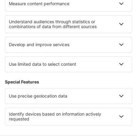
Cele mai bune locuri de cazare - regiuni
Cazare În Iași județul
Cazare În Tulcea județul
Cazare în Banat
Cazare in Dobrogea
Cazare în Transilvania
Cazare în Sunny Beach
Cazare in Marsa Alam Region
Cazare în Costa Vasca
Cazare în Cozumel
Cazare in Addo Elephant National Park