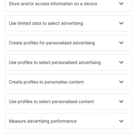
Cazare în Cluj-Napoca
Cazare în Năvodari
Cazare în București
Cazare în Bănești
Cazare în Baia De Fier
Cazare în Sasca Montană
Cazare în Nehoiu
Cazare în Tulcea
Cele mai bune locuri de cazare - orașe
Cazare în Pégomas
Cazare în Moultonborough
Cazare în Si Racha
Cazare în Cumberland
Cazare în Gniew
Cazare în Kobierzyce
Cazare în Steinheim
Cazare în Santa Catarina Palopó
Cazare în San Pietro Clarenza
Cazare în Sabugueiro